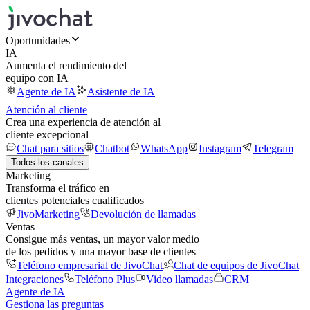
Oportunidades
IA
Aumenta el rendimiento del
equipo con IA
Agente de IA
Asistente de IA
Atención al cliente
Crea una experiencia de atención al
cliente excepcional
Chat para sitios
Chatbot
WhatsApp
Instagram
Telegram
Todos los canales
Marketing
Transforma el tráfico en
clientes potenciales cualificados
JivoMarketing
Devolución de llamadas
Ventas
Consigue más ventas, un mayor valor medio
de los pedidos y una mayor base de clientes
Teléfono empresarial de JivoChat
Chat de equipos de JivoChat
Integraciones
Teléfono Plus
Video llamadas
CRM
Agente de IA
Gestiona las preguntas