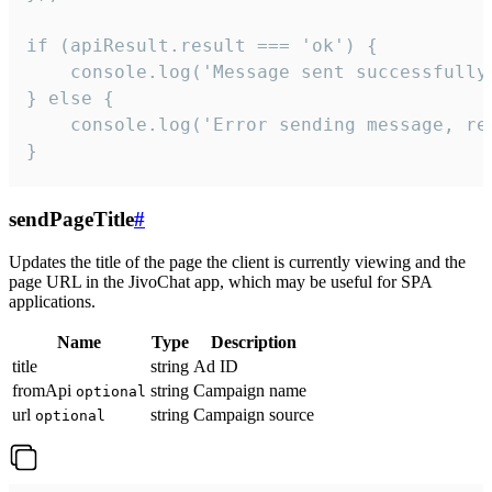
if (apiResult.result === 'ok') {

    console.log('Message sent successfully'
} else {

    console.log('Error sending message, rea
}
sendPageTitle
#
Updates the title of the page the client is currently viewing and the
page URL in the JivoChat app, which may be useful for SPA
applications.
Name
Type
Description
title
string
Ad ID
fromApi
string
Campaign name
optional
url
string
Campaign source
optional