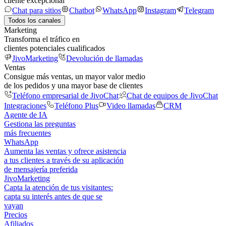
cliente excepcional
Chat para sitios
Chatbot
WhatsApp
Instagram
Telegram
Todos los canales
Marketing
Transforma el tráfico en
clientes potenciales cualificados
JivoMarketing
Devolución de llamadas
Ventas
Consigue más ventas, un mayor valor medio
de los pedidos y una mayor base de clientes
Teléfono empresarial de JivoChat
Chat de equipos de JivoChat
Integraciones
Teléfono Plus
Video llamadas
CRM
Agente de IA
Gestiona las preguntas
más frecuentes
WhatsApp
Aumenta las ventas y ofrece asistencia
a tus clientes a través de su aplicación
de mensajería preferida
JivoMarketing
Capta la atención de tus visitantes:
capta su interés antes de que se
vayan
Precios
Afiliados