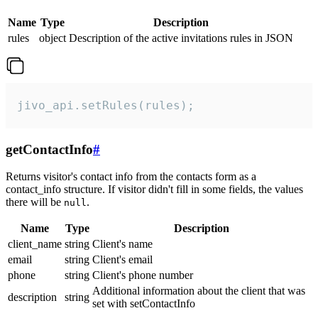
Name
Type
Description
rules
object
Description of the active invitations rules in JSON
jivo_api.setRules(rules);
getContactInfo
#
Returns visitor's contact info from the contacts form as a
contact_info structure. If visitor didn't fill in some fields, the values
there will be
.
null
Name
Type
Description
client_name
string
Client's name
email
string
Client's email
phone
string
Client's phone number
Additional information about the client that was
description
string
set with setContactInfo