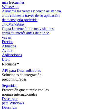
más frecuentes
WhatsApp
Aumenta las ventas y ofrece asistencia
a tus clientes a través de su aplicación
de mensajería preferida
JivoMarketing
Capta la atención de tus visitantes:
capta su interés antes de que se
vayan
Precios
Afiliados
Ayuda
Aplicaciones
Blog
Recursos
API para Desarrolladores
Soluciones de integración
preconfiguradas
Seguridad
Protección que cumple con las
normas internacionales
Descargar
para Windows
Descargar