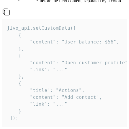
before the field content, separated by a colon
jivo_api.setCustomData([

    {

        "content": "User balance: $56",

    },

    {

        "content": "Open customer profile",
        "link": "..."

    },

    {

        "title": "Actions",

        "content": "Add contact",

        "link": "..."

    }

 ]);