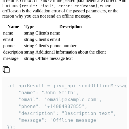
It returns
if the passed parameters are correct. And
{result: 'ok'}
it returns
, where
{result: 'fail', error: errReason}
errReason is the validation error of the passed parameters, or the
reason why you can not send an offline message.
Name
Type
Description
name
string
Client's name
email
string
Client's email
phone
string
Client's phone number
description
string
Additional information about the client
message
string
Offline message text
let apiResult = jivo_api.sendOfflineMessage
    "name": "John Smith",

    "email": "email@example.com",

    "phone": "+14084987855",

    "description": "Description text",

    "message": "Offline message"

});
