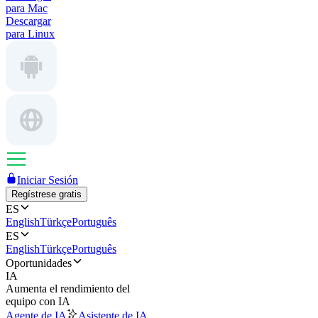
para Mac
Descargar
para Linux
Iniciar Sesión
Regístrese gratis
ES
English
Türkçe
Português
ES
English
Türkçe
Português
Oportunidades
IA
Aumenta el rendimiento del
equipo con IA
Agente de IA
Asistente de IA