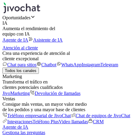
Oportunidades
IA
Aumenta el rendimiento del
equipo con IA
Agente de IA
Asistente de IA
Atención al cliente
Crea una experiencia de atención al
cliente excepcional
Chat para sitios
Chatbot
WhatsApp
Instagram
Telegram
Todos los canales
Marketing
Transforma el tráfico en
clientes potenciales cualificados
JivoMarketing
Devolución de llamadas
Ventas
Consigue más ventas, un mayor valor medio
de los pedidos y una mayor base de clientes
Teléfono empresarial de JivoChat
Chat de equipos de JivoChat
Integraciones
Teléfono Plus
Video llamadas
CRM
Agente de IA
Gestiona las preguntas