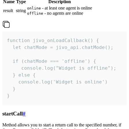
Name
Type
Description
- at least one agent is online
online
result
string
- no agents are online
offline
function jivo_onLoadCallback() {

  let chatMode = jivo_api.chatMode();

  if (chatMode === 'offline') {

     console.log("Widget is offline");

  } else {

    console.log('Widget is online')

  }

}
startCall
#
Method allows you to start a return call to the specified number, if