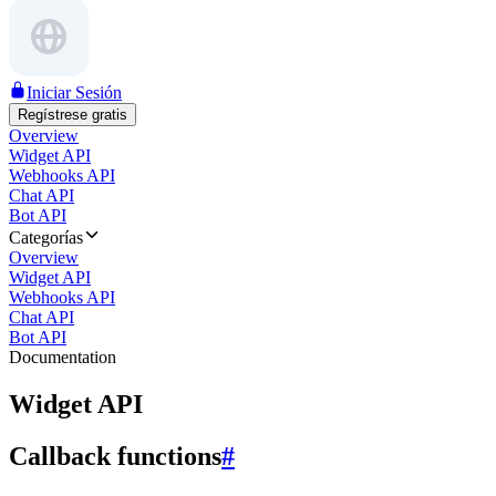
Iniciar Sesión
Regístrese gratis
Overview
Widget API
Webhooks API
Chat API
Bot API
Categorías
Overview
Widget API
Webhooks API
Chat API
Bot API
Documentation
Widget API
Callback functions
#