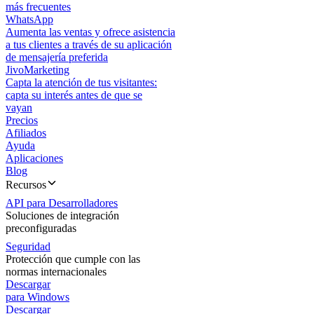
más frecuentes
WhatsApp
Aumenta las ventas y ofrece asistencia
a tus clientes a través de su aplicación
de mensajería preferida
JivoMarketing
Capta la atención de tus visitantes:
capta su interés antes de que se
vayan
Precios
Afiliados
Ayuda
Aplicaciones
Blog
Recursos
API para Desarrolladores
Soluciones de integración
preconfiguradas
Seguridad
Protección que cumple con las
normas internacionales
Descargar
para Windows
Descargar