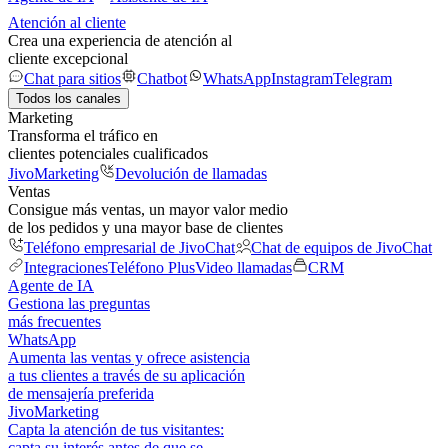
Atención al cliente
Crea una experiencia de atención al
cliente excepcional
Chat para sitios
Chatbot
WhatsApp
Instagram
Telegram
Todos los canales
Marketing
Transforma el tráfico en
clientes potenciales cualificados
JivoMarketing
Devolución de llamadas
Ventas
Consigue más ventas, un mayor valor medio
de los pedidos y una mayor base de clientes
Teléfono empresarial de JivoChat
Chat de equipos de JivoChat
Integraciones
Teléfono Plus
Video llamadas
CRM
Agente de IA
Gestiona las preguntas
más frecuentes
WhatsApp
Aumenta las ventas y ofrece asistencia
a tus clientes a través de su aplicación
de mensajería preferida
JivoMarketing
Capta la atención de tus visitantes:
capta su interés antes de que se