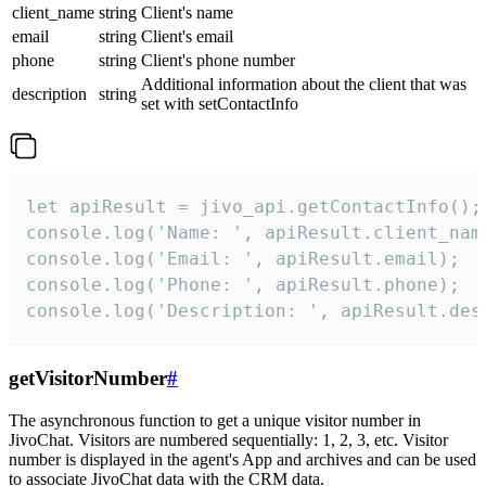
client_name
string
Client's name
email
string
Client's email
phone
string
Client's phone number
Additional information about the client that was
description
string
set with setContactInfo
let apiResult = jivo_api.getContactInfo();

console.log('Name: ', apiResult.client_name
console.log('Email: ', apiResult.email);

console.log('Phone: ', apiResult.phone);

console.log('Description: ', apiResult.des
getVisitorNumber
#
The asynchronous function to get a unique visitor number in
JivoChat. Visitors are numbered sequentially: 1, 2, 3, etc. Visitor
number is displayed in the agent's App and archives and can be used
to associate JivoChat data with the CRM data.