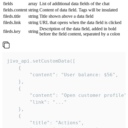
fields
array
List of additional data fields of the chat
fields.content
string
Content of data field. Tags will be insulated
fileds.title
string
Title shown above a data field
fileds.link
string
URL that opens when the data field is clicked
Description of the data field, added in bold
fileds.key
string
before the field content, separated by a colon
jivo_api.setCustomData([

    {

        "content": "User balance: $56",

    },

    {

        "content": "Open customer profile",
        "link": "..."

    },

    {

        "title": "Actions",
