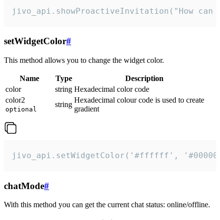
jivo_api.showProactiveInvitation("How can 
setWidgetColor
#
This method allows you to change the widget color.
Name
Type
Description
color
string
Hexadecimal color code
color2
Hexadecimal colour code is used to create
string
gradient
optional
jivo_api.setWidgetColor('#ffffff', '#00000
chatMode
#
With this method you can get the current chat status: online/offline.