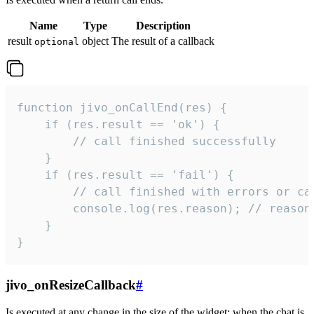
Name
Type
Description
result
object
The result of a callback
optional
function jivo_onCallEnd(res) {

    if (res.result == 'ok') {

        // call finished successfully

    }

    if (res.result == 'fail') {

        // call finished with errors or can
        console.log(res.reason); // reason 
    }

}
jivo_onResizeCallback
#
Is executed at any change in the size of the widget: when the chat is