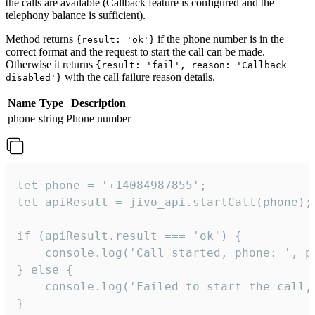
the calls are available (Callback feature is configured and the
telephony balance is sufficient).
Method returns
if the phone number is in the
{result: 'ok'}
correct format and the request to start the call can be made.
Otherwise it returns
{result: 'fail', reason: 'Callback
with the call failure reason details.
disabled'}
Name
Type
Description
phone
string
Phone number
let phone = '+14084987855';

let apiResult = jivo_api.startCall(phone);

if (apiResult.result === 'ok') {

    console.log('Call started, phone: ', ph
} else {

    console.log('Failed to start the call,
}