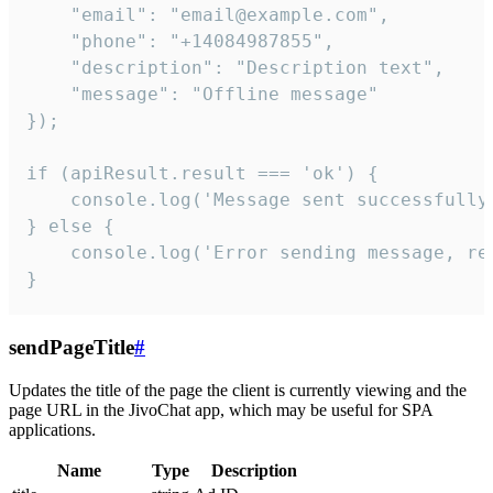
    "email": "email@example.com",

    "phone": "+14084987855",

    "description": "Description text",

    "message": "Offline message"

});

if (apiResult.result === 'ok') {

    console.log('Message sent successfully'
} else {

    console.log('Error sending message, rea
}
sendPageTitle
#
Updates the title of the page the client is currently viewing and the
page URL in the JivoChat app, which may be useful for SPA
applications.
Name
Type
Description