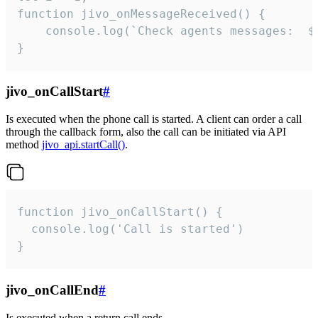
function jivo_onMessageReceived() {

	console.log(`Check agents messages:  ${i++}`)

}
jivo_onCallStart
#
Is executed when the phone call is started. A client can order a call
through the callback form, also the call can be initiated via API
method
jivo_api.startCall()
.
function jivo_onCallStart() {

  console.log('Call is started')

}
jivo_onCallEnd
#
Is executed when a return call ends.