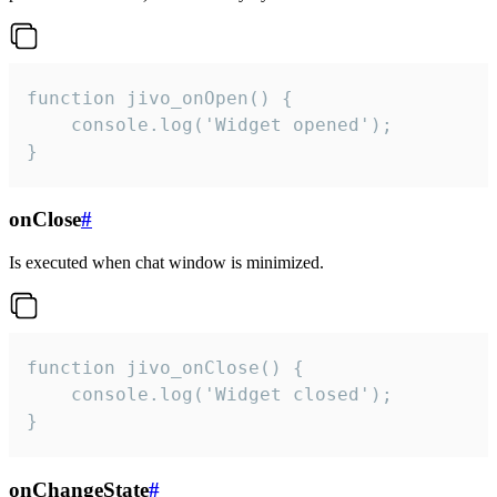
function jivo_onOpen() {

    console.log('Widget opened');

}
onClose
#
Is executed when chat window is minimized.
function jivo_onClose() {

    console.log('Widget closed');

}
onChangeState
#