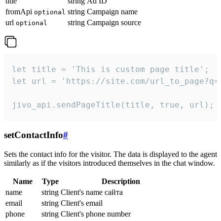
title
string
Ad ID
fromApi
string
Campaign name
optional
url
string
Campaign source
optional
let title = 'This is custom page title';

let url = 'https://site.com/url_to_page?q=p
jivo_api.sendPageTitle(title, true, url);
setContactInfo
#
Sets the contact info for the visitor. The data is displayed to the agent
similarly as if the visitors introduced themselves in the chat window.
Name
Type
Description
name
string
Client's name сайта
email
string
Client's email
phone
string
Client's phone number