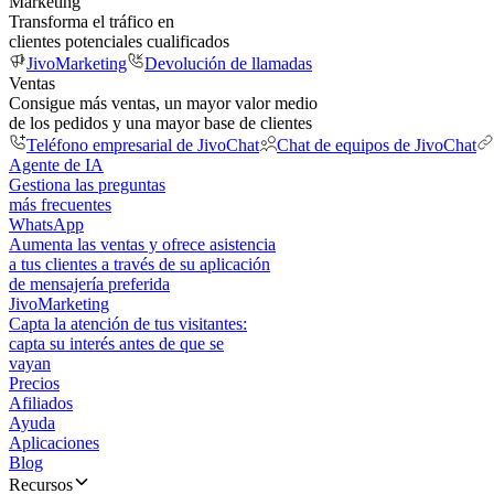
Marketing
Transforma el tráfico en
clientes potenciales cualificados
JivoMarketing
Devolución de llamadas
Ventas
Consigue más ventas, un mayor valor medio
de los pedidos y una mayor base de clientes
Teléfono empresarial de JivoChat
Chat de equipos de JivoChat
Agente de IA
Gestiona las preguntas
más frecuentes
WhatsApp
Aumenta las ventas y ofrece asistencia
a tus clientes a través de su aplicación
de mensajería preferida
JivoMarketing
Capta la atención de tus visitantes:
capta su interés antes de que se
vayan
Precios
Afiliados
Ayuda
Aplicaciones
Blog
Recursos