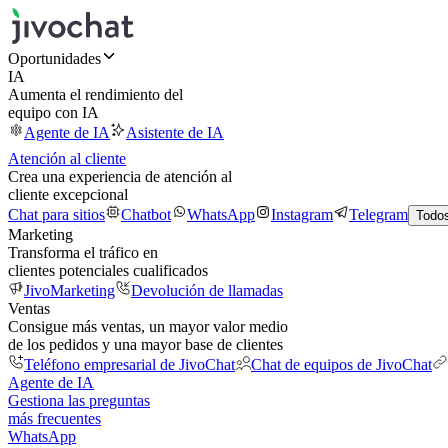
Oportunidades
IA
Aumenta el rendimiento del
equipo con IA
Agente de IA
Asistente de IA
Atención al cliente
Crea una experiencia de atención al
cliente excepcional
Chat para sitios
Chatbot
WhatsApp
Instagram
Telegram
Todos
Marketing
Transforma el tráfico en
clientes potenciales cualificados
JivoMarketing
Devolución de llamadas
Ventas
Consigue más ventas, un mayor valor medio
de los pedidos y una mayor base de clientes
Teléfono empresarial de JivoChat
Chat de equipos de JivoChat
Agente de IA
Gestiona las preguntas
más frecuentes
WhatsApp