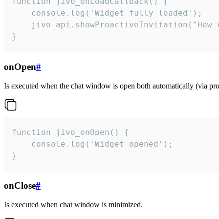
function jivo_onLoadCallback() {

    console.log('Widget fully loaded');

    jivo_api.showProactiveInvitation("How c
}
onOpen
#
Is executed when the chat window is open both automatically (via proa
function jivo_onOpen() {

    console.log('Widget opened');

}
onClose
#
Is executed when chat window is minimized.