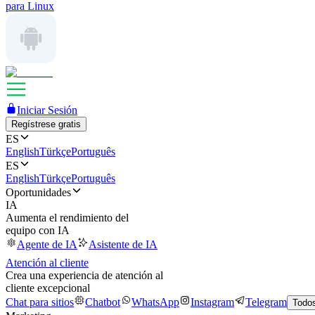
para Linux
Iniciar Sesión
Regístrese gratis
ES
English
Türkçe
Português
ES
English
Türkçe
Português
Oportunidades
IA
Aumenta el rendimiento del
equipo con IA
Agente de IA
Asistente de IA
Atención al cliente
Crea una experiencia de atención al
cliente excepcional
Chat para sitios
Chatbot
WhatsApp
Instagram
Telegram
Todos