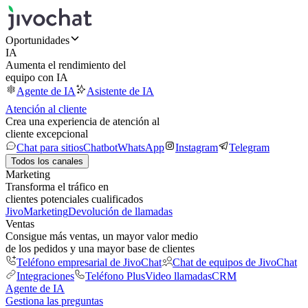
Oportunidades
IA
Aumenta el rendimiento del
equipo con IA
Agente de IA
Asistente de IA
Atención al cliente
Crea una experiencia de atención al
cliente excepcional
Chat para sitios
Chatbot
WhatsApp
Instagram
Telegram
Todos los canales
Marketing
Transforma el tráfico en
clientes potenciales cualificados
JivoMarketing
Devolución de llamadas
Ventas
Consigue más ventas, un mayor valor medio
de los pedidos y una mayor base de clientes
Teléfono empresarial de JivoChat
Chat de equipos de JivoChat
Integraciones
Teléfono Plus
Video llamadas
CRM
Agente de IA
Gestiona las preguntas