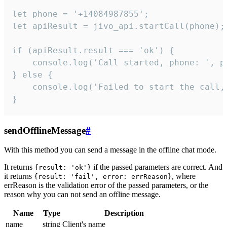
let phone = '+14084987855';

let apiResult = jivo_api.startCall(phone);

if (apiResult.result === 'ok') {

    console.log('Call started, phone: ', ph
} else {

    console.log('Failed to start the call,
}
sendOfflineMessage
#
With this method you can send a message in the offline chat mode.
It returns
if the passed parameters are correct. And
{result: 'ok'}
it returns
, where
{result: 'fail', error: errReason}
errReason is the validation error of the passed parameters, or the
reason why you can not send an offline message.
Name
Type
Description
name
string
Client's name