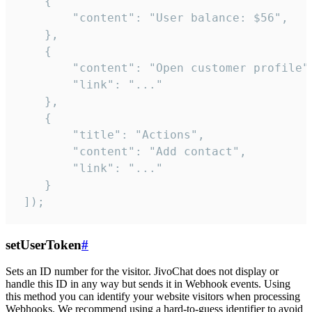
    {

        "content": "User balance: $56",

    },

    {

        "content": "Open customer profile",
        "link": "..."

    },

    {

        "title": "Actions",

        "content": "Add contact",

        "link": "..."

    }

 ]);
setUserToken
#
Sets an ID number for the visitor. JivoChat does not display or
handle this ID in any way but sends it in Webhook events. Using
this method you can identify your website visitors when processing
Webhooks. We recommend using a hard-to-guess identifier to avoid