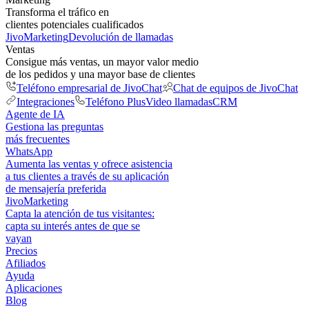
Transforma el tráfico en
clientes potenciales cualificados
JivoMarketing
Devolución de llamadas
Ventas
Consigue más ventas, un mayor valor medio
de los pedidos y una mayor base de clientes
Teléfono empresarial de JivoChat
Chat de equipos de JivoChat
Integraciones
Teléfono Plus
Video llamadas
CRM
Agente de IA
Gestiona las preguntas
más frecuentes
WhatsApp
Aumenta las ventas y ofrece asistencia
a tus clientes a través de su aplicación
de mensajería preferida
JivoMarketing
Capta la atención de tus visitantes:
capta su interés antes de que se
vayan
Precios
Afiliados
Ayuda
Aplicaciones
Blog