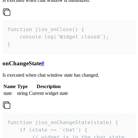
Is executed when chat window is minimized.
function jivo_onClose() {

    console.log('Widget closed');

}
onChangeState
#
Is executed when chat window state has changed.
Name
Type
Description
state
string
Current widget state
function jivo_onChangeState(state) {

    if (state == 'chat') {

        // widget is in the chat state
