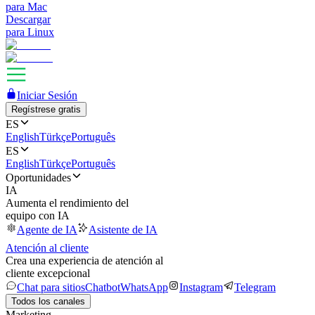
para Mac
Descargar
para Linux
Iniciar Sesión
Regístrese gratis
ES
English
Türkçe
Português
ES
English
Türkçe
Português
Oportunidades
IA
Aumenta el rendimiento del
equipo con IA
Agente de IA
Asistente de IA
Atención al cliente
Crea una experiencia de atención al
cliente excepcional
Chat para sitios
Chatbot
WhatsApp
Instagram
Telegram
Todos los canales
Marketing