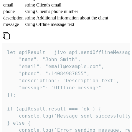
email
string
Client's email
phone
string
Client's phone number
description
string
Additional information about the client
message
string
Offline message text
let apiResult = jivo_api.sendOfflineMessage
    "name": "John Smith",

    "email": "email@example.com",

    "phone": "+14084987855",

    "description": "Description text",

    "message": "Offline message"

});

if (apiResult.result === 'ok') {

    console.log('Message sent successfully'
} else {

    console.log('Error sending message, rea