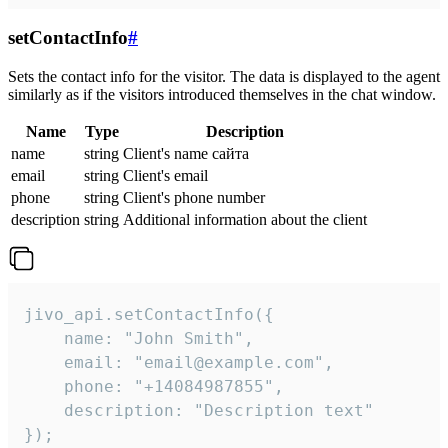
setContactInfo
#
Sets the contact info for the visitor. The data is displayed to the agent
similarly as if the visitors introduced themselves in the chat window.
Name
Type
Description
name
string
Client's name сайта
email
string
Client's email
phone
string
Client's phone number
description
string
Additional information about the client
jivo_api.setContactInfo({

    name: "John Smith",

    email: "email@example.com",

    phone: "+14084987855",

    description: "Description text"

});