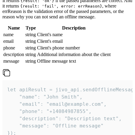
It returns
if the passed parameters are correct. And
{result: 'ok'}
it returns
, where
{result: 'fail', error: errReason}
errReason is the validation error of the passed parameters, or the
reason why you can not send an offline message.
Name
Type
Description
name
string
Client's name
email
string
Client's email
phone
string
Client's phone number
description
string
Additional information about the client
message
string
Offline message text
let apiResult = jivo_api.sendOfflineMessage
    "name": "John Smith",

    "email": "email@example.com",

    "phone": "+14084987855",

    "description": "Description text",

    "message": "Offline message"

});
