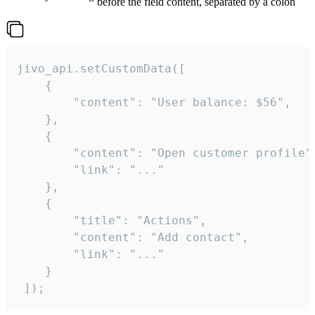
before the field content, separated by a colon
jivo_api.setCustomData([

    {

        "content": "User balance: $56",

    },

    {

        "content": "Open customer profile",
        "link": "..."

    },

    {

        "title": "Actions",

        "content": "Add contact",

        "link": "..."

    }

 ]);