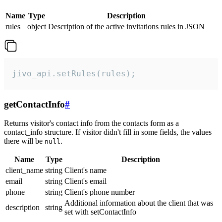
Name
Type
Description
rules
object
Description of the active invitations rules in JSON
jivo_api.setRules(rules);
getContactInfo
#
Returns visitor's contact info from the contacts form as a
contact_info structure. If visitor didn't fill in some fields, the values
there will be
.
null
Name
Type
Description
client_name
string
Client's name
email
string
Client's email
phone
string
Client's phone number
Additional information about the client that was
description
string
set with setContactInfo