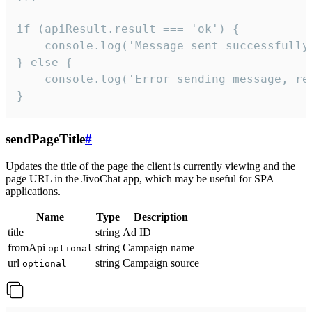
if (apiResult.result === 'ok') {

    console.log('Message sent successfully'
} else {

    console.log('Error sending message, rea
}
sendPageTitle
#
Updates the title of the page the client is currently viewing and the
page URL in the JivoChat app, which may be useful for SPA
applications.
Name
Type
Description
title
string
Ad ID
fromApi
string
Campaign name
optional
url
string
Campaign source
optional