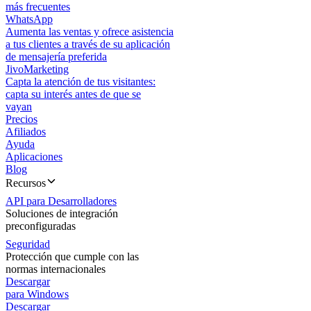
más frecuentes
WhatsApp
Aumenta las ventas y ofrece asistencia
a tus clientes a través de su aplicación
de mensajería preferida
JivoMarketing
Capta la atención de tus visitantes:
capta su interés antes de que se
vayan
Precios
Afiliados
Ayuda
Aplicaciones
Blog
Recursos
API para Desarrolladores
Soluciones de integración
preconfiguradas
Seguridad
Protección que cumple con las
normas internacionales
Descargar
para Windows
Descargar