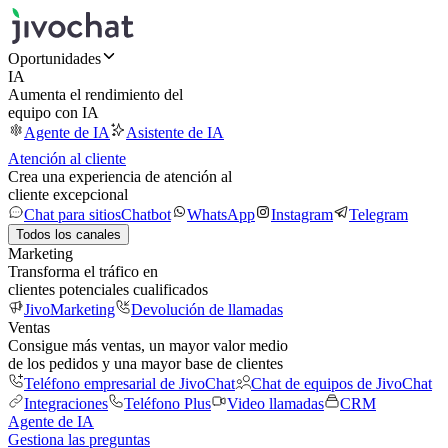
Oportunidades
IA
Aumenta el rendimiento del
equipo con IA
Agente de IA
Asistente de IA
Atención al cliente
Crea una experiencia de atención al
cliente excepcional
Chat para sitios
Chatbot
WhatsApp
Instagram
Telegram
Todos los canales
Marketing
Transforma el tráfico en
clientes potenciales cualificados
JivoMarketing
Devolución de llamadas
Ventas
Consigue más ventas, un mayor valor medio
de los pedidos y una mayor base de clientes
Teléfono empresarial de JivoChat
Chat de equipos de JivoChat
Integraciones
Teléfono Plus
Video llamadas
CRM
Agente de IA
Gestiona las preguntas