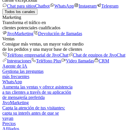
cliente excepcional
Chat para sitios
Chatbot
WhatsApp
Instagram
Telegram
Todos los canales
Marketing
Transforma el tráfico en
clientes potenciales cualificados
JivoMarketing
Devolución de llamadas
Ventas
Consigue más ventas, un mayor valor medio
de los pedidos y una mayor base de clientes
Teléfono empresarial de JivoChat
Chat de equipos de JivoChat
Integraciones
Teléfono Plus
Video llamadas
CRM
Agente de IA
Gestiona las preguntas
más frecuentes
WhatsApp
Aumenta las ventas y ofrece asistencia
a tus clientes a través de su aplicación
de mensajería preferida
JivoMarketing
Capta la atención de tus visitantes:
capta su interés antes de que se
vayan
Precios
Afiliados