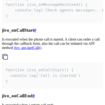
function jivo_onMessageReceived() {

	console.log(`Check agents messages:  ${i++}`)

}
jivo_onCallStart
#
Is executed when the phone call is started. A client can order a call
through the callback form, also the call can be initiated via API
method
jivo_api.startCall()
.
function jivo_onCallStart() {

  console.log('Call is started')

}
jivo_onCallEnd
#
Is executed when a return call ends.