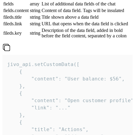
fields
array
List of additional data fields of the chat
fields.content
string
Content of data field. Tags will be insulated
fileds.title
string
Title shown above a data field
fileds.link
string
URL that opens when the data field is clicked
Description of the data field, added in bold
fileds.key
string
before the field content, separated by a colon
jivo_api.setCustomData([

    {

        "content": "User balance: $56",

    },

    {

        "content": "Open customer profile",
        "link": "..."

    },

    {

        "title": "Actions",
