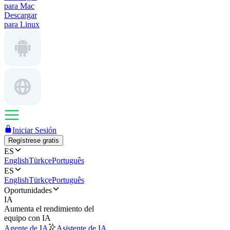
para Mac
Descargar
para Linux
Iniciar Sesión
Regístrese gratis
ES
English
Türkçe
Português
ES
English
Türkçe
Português
Oportunidades
IA
Aumenta el rendimiento del
equipo con IA
Agente de IA
Asistente de IA