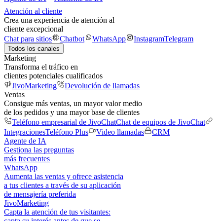
Atención al cliente
Crea una experiencia de atención al
cliente excepcional
Chat para sitios
Chatbot
WhatsApp
Instagram
Telegram
Todos los canales
Marketing
Transforma el tráfico en
clientes potenciales cualificados
JivoMarketing
Devolución de llamadas
Ventas
Consigue más ventas, un mayor valor medio
de los pedidos y una mayor base de clientes
Teléfono empresarial de JivoChat
Chat de equipos de JivoChat
Integraciones
Teléfono Plus
Video llamadas
CRM
Agente de IA
Gestiona las preguntas
más frecuentes
WhatsApp
Aumenta las ventas y ofrece asistencia
a tus clientes a través de su aplicación
de mensajería preferida
JivoMarketing
Capta la atención de tus visitantes:
capta su interés antes de que se