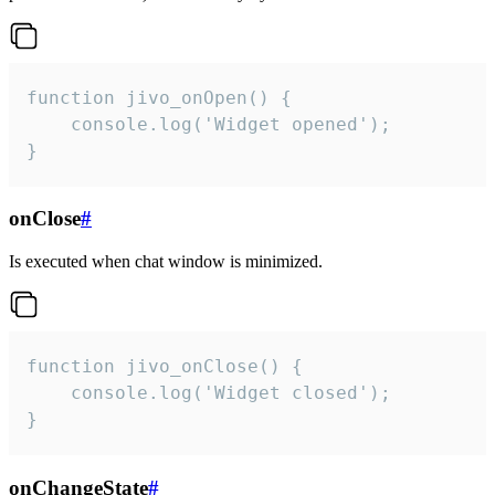
function jivo_onOpen() {

    console.log('Widget opened');

}
onClose
#
Is executed when chat window is minimized.
function jivo_onClose() {

    console.log('Widget closed');

}
onChangeState
#