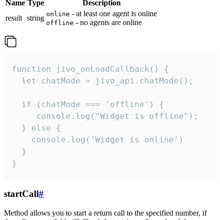
Name
Type
Description
- at least one agent is online
online
result
string
- no agents are online
offline
function jivo_onLoadCallback() {

  let chatMode = jivo_api.chatMode();

  if (chatMode === 'offline') {

     console.log("Widget is offline");

  } else {

    console.log('Widget is online')

  }

}
startCall
#
Method allows you to start a return call to the specified number, if