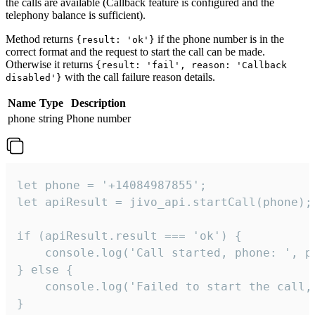
the calls are available (Callback feature is configured and the
telephony balance is sufficient).
Method returns
if the phone number is in the
{result: 'ok'}
correct format and the request to start the call can be made.
Otherwise it returns
{result: 'fail', reason: 'Callback
with the call failure reason details.
disabled'}
Name
Type
Description
phone
string
Phone number
let phone = '+14084987855';

let apiResult = jivo_api.startCall(phone);

if (apiResult.result === 'ok') {

    console.log('Call started, phone: ', ph
} else {

    console.log('Failed to start the call,
}