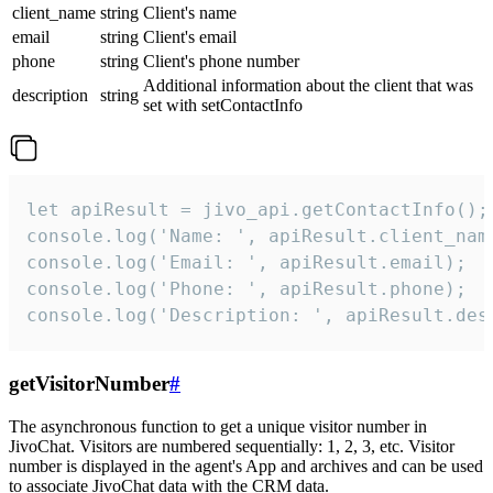
client_name
string
Client's name
email
string
Client's email
phone
string
Client's phone number
Additional information about the client that was
description
string
set with setContactInfo
let apiResult = jivo_api.getContactInfo();

console.log('Name: ', apiResult.client_name
console.log('Email: ', apiResult.email);

console.log('Phone: ', apiResult.phone);

console.log('Description: ', apiResult.des
getVisitorNumber
#
The asynchronous function to get a unique visitor number in
JivoChat. Visitors are numbered sequentially: 1, 2, 3, etc. Visitor
number is displayed in the agent's App and archives and can be used
to associate JivoChat data with the CRM data.