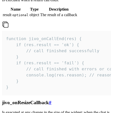
Name
Type
Description
result
object
The result of a callback
optional
function jivo_onCallEnd(res) {

    if (res.result == 'ok') {

        // call finished successfully

    }

    if (res.result == 'fail') {

        // call finished with errors or can
        console.log(res.reason); // reason 
    }

}
jivo_onResizeCallback
#
Is executed at any change in the size of the widget: when the chat is