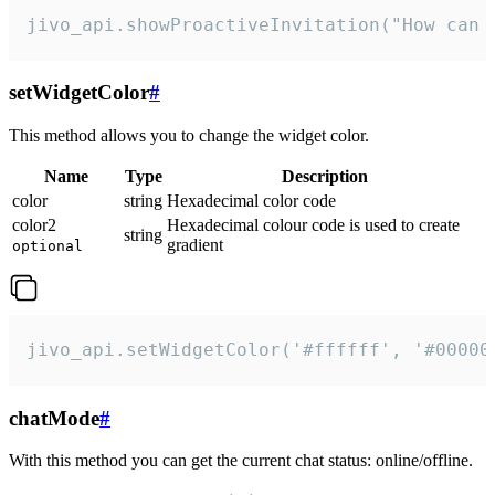
jivo_api.showProactiveInvitation("How can 
setWidgetColor
#
This method allows you to change the widget color.
Name
Type
Description
color
string
Hexadecimal color code
color2
Hexadecimal colour code is used to create
string
gradient
optional
jivo_api.setWidgetColor('#ffffff', '#00000
chatMode
#
With this method you can get the current chat status: online/offline.