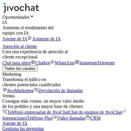
Oportunidades
IA
Aumenta el rendimiento del
equipo con IA
Agente de IA
Asistente de IA
Atención al cliente
Crea una experiencia de atención al
cliente excepcional
Chat para sitios
Chatbot
WhatsApp
Instagram
Telegram
Todos los canales
Marketing
Transforma el tráfico en
clientes potenciales cualificados
JivoMarketing
Devolución de llamadas
Ventas
Consigue más ventas, un mayor valor medio
de los pedidos y una mayor base de clientes
Teléfono empresarial de JivoChat
Chat de equipos de JivoChat
Integraciones
Teléfono Plus
Video llamadas
CRM
Agente de IA
Gestiona las preguntas