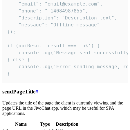
    "email": "email@example.com",

    "phone": "+14084987855",

    "description": "Description text",

    "message": "Offline message"

});

if (apiResult.result === 'ok') {

    console.log('Message sent successfully'
} else {

    console.log('Error sending message, rea
}
sendPageTitle
#
Updates the title of the page the client is currently viewing and the
page URL in the JivoChat app, which may be useful for SPA
applications.
Name
Type
Description