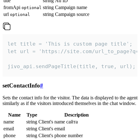
title
string
Ad ID
fromApi
string
Campaign name
optional
url
string
Campaign source
optional
let title = 'This is custom page title';

let url = 'https://site.com/url_to_page?q=p
jivo_api.sendPageTitle(title, true, url);
setContactInfo
#
Sets the contact info for the visitor. The data is displayed to the agent
similarly as if the visitors introduced themselves in the chat window.
Name
Type
Description
name
string
Client's name сайта
email
string
Client's email
phone
string
Client's phone number