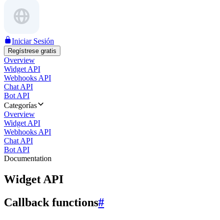
Iniciar Sesión
Regístrese gratis
Overview
Widget API
Webhooks API
Chat API
Bot API
Categorías
Overview
Widget API
Webhooks API
Chat API
Bot API
Documentation
Widget API
Callback functions
#