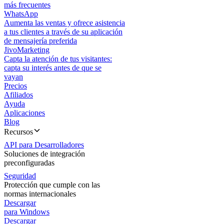
más frecuentes
WhatsApp
Aumenta las ventas y ofrece asistencia
a tus clientes a través de su aplicación
de mensajería preferida
JivoMarketing
Capta la atención de tus visitantes:
capta su interés antes de que se
vayan
Precios
Afiliados
Ayuda
Aplicaciones
Blog
Recursos
API para Desarrolladores
Soluciones de integración
preconfiguradas
Seguridad
Protección que cumple con las
normas internacionales
Descargar
para Windows
Descargar