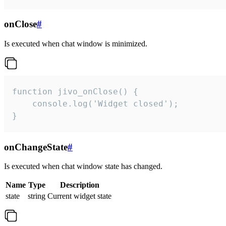
onClose
#
Is executed when chat window is minimized.
function jivo_onClose() {

    console.log('Widget closed');

}
onChangeState
#
Is executed when chat window state has changed.
Name
Type
Description
state
string
Current widget state