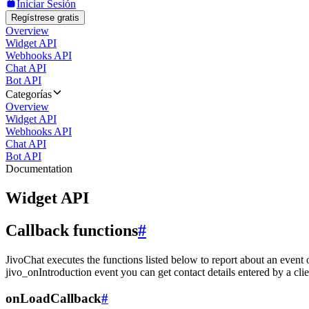
Iniciar Sesión
Regístrese gratis
Overview
Widget API
Webhooks API
Chat API
Bot API
Categorías
Overview
Widget API
Webhooks API
Chat API
Bot API
Documentation
Widget API
Callback functions
#
JivoChat executes the functions listed below to report about an event 
jivo_onIntroduction event you can get contact details entered by a clie
onLoadCallback
#