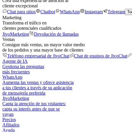
Crea una experiencia de atención al
cliente excepcional
Chat para sitios
Chatbot
WhatsApp
Instagram
Telegram
To
Marketing
Transforma el tráfico en
clientes potenciales cualificados
JivoMarketing
Devolución de llamadas
Ventas
Consigue más ventas, un mayor valor medio
de los pedidos y una mayor base de clientes
Teléfono empresarial de JivoChat
Chat de equipos de JivoChat
Agente de IA
Gestiona las preguntas
más frecuentes
WhatsApp
Aumenta las ventas y ofrece asistencia
a tus clientes a través de su aplicación
de mensajería preferida
JivoMarketing
Capta la atención de tus visitantes:
capta su interés antes de que se
vayan
Precios
Afiliados
Ayuda