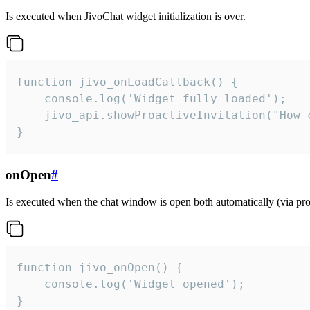
Is executed when JivoChat widget initialization is over.
function jivo_onLoadCallback() {

    console.log('Widget fully loaded');

    jivo_api.showProactiveInvitation("How c
}
onOpen
#
Is executed when the chat window is open both automatically (via proa
function jivo_onOpen() {

    console.log('Widget opened');

}