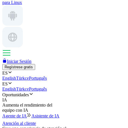
para Linux
Iniciar Sesión
Regístrese gratis
ES
English
Türkçe
Português
ES
English
Türkçe
Português
Oportunidades
IA
Aumenta el rendimiento del
equipo con IA
Agente de IA
Asistente de IA
Atención al cliente