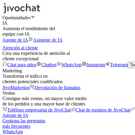
Oportunidades
IA
Aumenta el rendimiento del
equipo con IA
Agente de IA
Asistente de IA
Atención al cliente
Crea una experiencia de atención al
cliente excepcional
Chat para sitios
Chatbot
WhatsApp
Instagram
Telegram
To
Marketing
Transforma el tráfico en
clientes potenciales cualificados
JivoMarketing
Devolución de llamadas
Ventas
Consigue más ventas, un mayor valor medio
de los pedidos y una mayor base de clientes
Teléfono empresarial de JivoChat
Chat de equipos de JivoChat
Agente de IA
Gestiona las preguntas
más frecuentes
WhatsApp