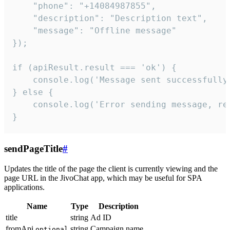
    "phone": "+14084987855",

    "description": "Description text",

    "message": "Offline message"

});

if (apiResult.result === 'ok') {

    console.log('Message sent successfully'
} else {

    console.log('Error sending message, rea
}
sendPageTitle
#
Updates the title of the page the client is currently viewing and the
page URL in the JivoChat app, which may be useful for SPA
applications.
Name
Type
Description
title
string
Ad ID
fromApi
string
Campaign name
optional