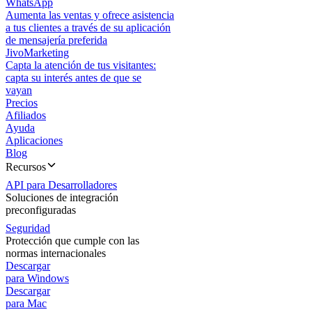
WhatsApp
Aumenta las ventas y ofrece asistencia
a tus clientes a través de su aplicación
de mensajería preferida
JivoMarketing
Capta la atención de tus visitantes:
capta su interés antes de que se
vayan
Precios
Afiliados
Ayuda
Aplicaciones
Blog
Recursos
API para Desarrolladores
Soluciones de integración
preconfiguradas
Seguridad
Protección que cumple con las
normas internacionales
Descargar
para Windows
Descargar
para Mac