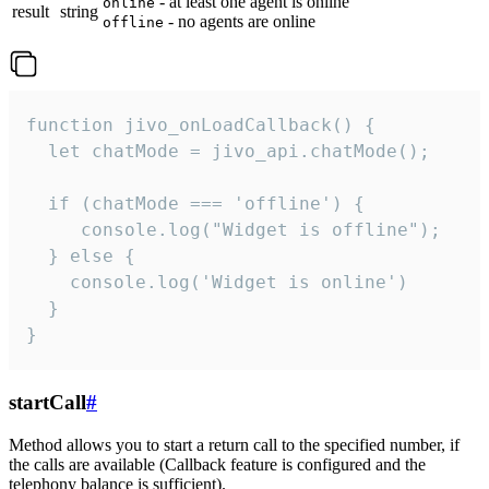
- at least one agent is online
online
result
string
- no agents are online
offline
function jivo_onLoadCallback() {

  let chatMode = jivo_api.chatMode();

  if (chatMode === 'offline') {

     console.log("Widget is offline");

  } else {

    console.log('Widget is online')

  }

}
startCall
#
Method allows you to start a return call to the specified number, if
the calls are available (Callback feature is configured and the
telephony balance is sufficient).