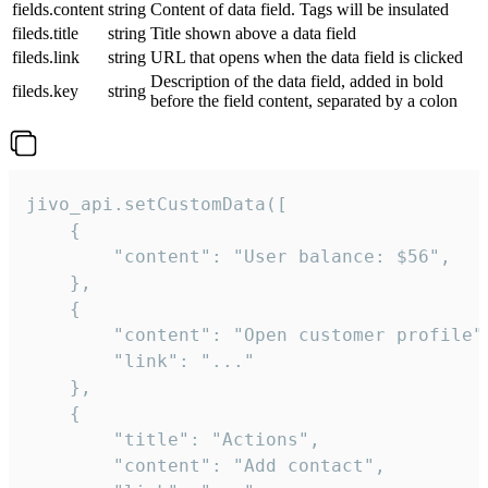
fields.content
string
Content of data field. Tags will be insulated
fileds.title
string
Title shown above a data field
fileds.link
string
URL that opens when the data field is clicked
Description of the data field, added in bold
fileds.key
string
before the field content, separated by a colon
jivo_api.setCustomData([

    {

        "content": "User balance: $56",

    },

    {

        "content": "Open customer profile",
        "link": "..."

    },

    {

        "title": "Actions",

        "content": "Add contact",
