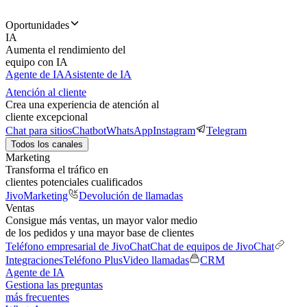
Oportunidades
IA
Aumenta el rendimiento del
equipo con IA
Agente de IA
Asistente de IA
Atención al cliente
Crea una experiencia de atención al
cliente excepcional
Chat para sitios
Chatbot
WhatsApp
Instagram
Telegram
Todos los canales
Marketing
Transforma el tráfico en
clientes potenciales cualificados
JivoMarketing
Devolución de llamadas
Ventas
Consigue más ventas, un mayor valor medio
de los pedidos y una mayor base de clientes
Teléfono empresarial de JivoChat
Chat de equipos de JivoChat
Integraciones
Teléfono Plus
Video llamadas
CRM
Agente de IA
Gestiona las preguntas
más frecuentes