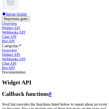
Iniciar Sesión
Regístrese gratis
Overview
Widget API
Webhooks API
Chat API
Bot API
Categorías
Overview
Widget API
Webhooks API
Chat API
Bot API
Documentation
Widget API
Callback functions
#
JivoChat executes the functions listed below to report about an event
on the page. You can declare any of these functions on the page and