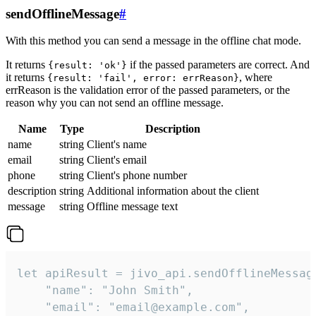
sendOfflineMessage
#
With this method you can send a message in the offline chat mode.
It returns
if the passed parameters are correct. And
{result: 'ok'}
it returns
, where
{result: 'fail', error: errReason}
errReason is the validation error of the passed parameters, or the
reason why you can not send an offline message.
Name
Type
Description
name
string
Client's name
email
string
Client's email
phone
string
Client's phone number
description
string
Additional information about the client
message
string
Offline message text
let apiResult = jivo_api.sendOfflineMessage
    "name": "John Smith",

    "email": "email@example.com",
