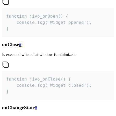
function jivo_onOpen() {

    console.log('Widget opened');

}
onClose
#
Is executed when chat window is minimized.
function jivo_onClose() {

    console.log('Widget closed');

}
onChangeState
#