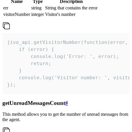
Name
Type
Description
err
string
String that contains the error
visitorNumber
integer
Visitor's number
jivo_api.getVisitorNumber(function(error, v
    if (error) {

        console.log('Error: ', error);

        return;

    }  

    console.log('Visitor number: ', visitor
});
getUnreadMessagesCount
#
This method allows you to get the number of unread messages from
the agent.