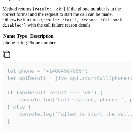
Method returns
if the phone number is in the
{result: 'ok'}
correct format and the request to start the call can be made.
Otherwise it returns
{result: 'fail', reason: 'Callback
with the call failure reason details.
disabled'}
Name
Type
Description
phone
string
Phone number
let phone = '+14084987855';

let apiResult = jivo_api.startCall(phone);

if (apiResult.result === 'ok') {

    console.log('Call started, phone: ', ph
} else {

    console.log('Failed to start the call,
}