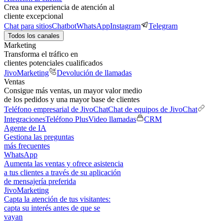
Crea una experiencia de atención al
cliente excepcional
Chat para sitios
Chatbot
WhatsApp
Instagram
Telegram
Todos los canales
Marketing
Transforma el tráfico en
clientes potenciales cualificados
JivoMarketing
Devolución de llamadas
Ventas
Consigue más ventas, un mayor valor medio
de los pedidos y una mayor base de clientes
Teléfono empresarial de JivoChat
Chat de equipos de JivoChat
Integraciones
Teléfono Plus
Video llamadas
CRM
Agente de IA
Gestiona las preguntas
más frecuentes
WhatsApp
Aumenta las ventas y ofrece asistencia
a tus clientes a través de su aplicación
de mensajería preferida
JivoMarketing
Capta la atención de tus visitantes:
capta su interés antes de que se
vayan