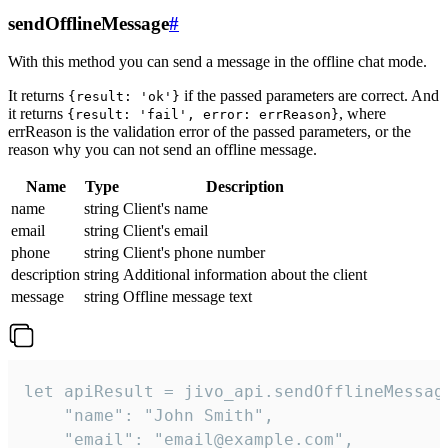
sendOfflineMessage
#
With this method you can send a message in the offline chat mode.
It returns
if the passed parameters are correct. And
{result: 'ok'}
it returns
, where
{result: 'fail', error: errReason}
errReason is the validation error of the passed parameters, or the
reason why you can not send an offline message.
Name
Type
Description
name
string
Client's name
email
string
Client's email
phone
string
Client's phone number
description
string
Additional information about the client
message
string
Offline message text
let apiResult = jivo_api.sendOfflineMessage
    "name": "John Smith",

    "email": "email@example.com",
