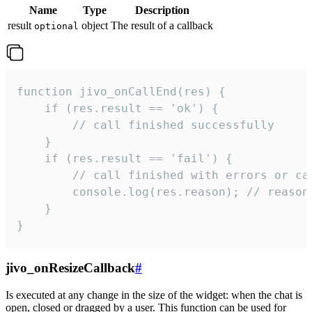
Name
Type
Description
result
object
The result of a callback
optional
function jivo_onCallEnd(res) {

    if (res.result == 'ok') {

        // call finished successfully

    }

    if (res.result == 'fail') {

        // call finished with errors or can
        console.log(res.reason); // reason 
    }

}
jivo_onResizeCallback
#
Is executed at any change in the size of the widget: when the chat is
open, closed or dragged by a user. This function can be used for