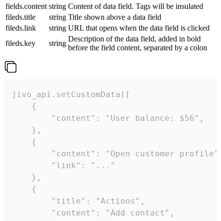
fields.content
string
Content of data field. Tags will be insulated
fileds.title
string
Title shown above a data field
fileds.link
string
URL that opens when the data field is clicked
Description of the data field, added in bold
fileds.key
string
before the field content, separated by a colon
jivo_api.setCustomData([

    {

        "content": "User balance: $56",

    },

    {

        "content": "Open customer profile",
        "link": "..."

    },

    {

        "title": "Actions",

        "content": "Add contact",
