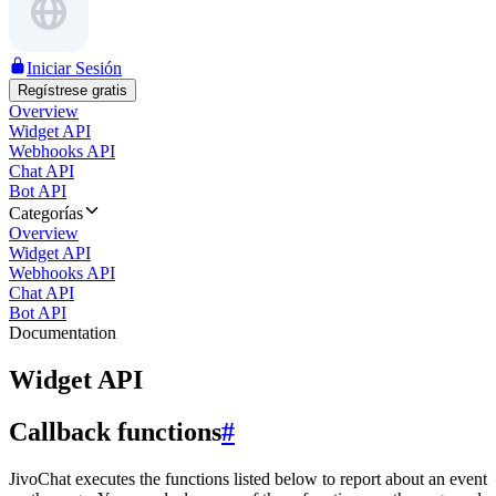
Iniciar Sesión
Regístrese gratis
Overview
Widget API
Webhooks API
Chat API
Bot API
Categorías
Overview
Widget API
Webhooks API
Chat API
Bot API
Documentation
Widget API
Callback functions
#
JivoChat executes the functions listed below to report about an event