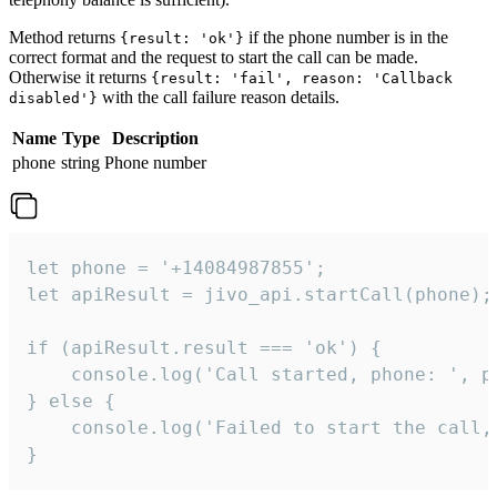
Method returns
if the phone number is in the
{result: 'ok'}
correct format and the request to start the call can be made.
Otherwise it returns
{result: 'fail', reason: 'Callback
with the call failure reason details.
disabled'}
Name
Type
Description
phone
string
Phone number
let phone = '+14084987855';

let apiResult = jivo_api.startCall(phone);

if (apiResult.result === 'ok') {

    console.log('Call started, phone: ', ph
} else {

    console.log('Failed to start the call,
}