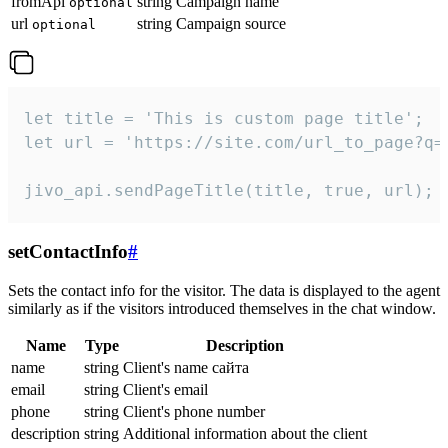
fromApi
string
Campaign name
optional
url
string
Campaign source
optional
let title = 'This is custom page title';

let url = 'https://site.com/url_to_page?q=p
jivo_api.sendPageTitle(title, true, url);
setContactInfo
#
Sets the contact info for the visitor. The data is displayed to the agent
similarly as if the visitors introduced themselves in the chat window.
Name
Type
Description
name
string
Client's name сайта
email
string
Client's email
phone
string
Client's phone number
description
string
Additional information about the client