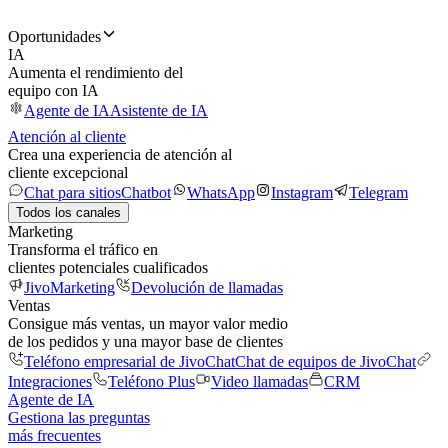
Oportunidades
IA
Aumenta el rendimiento del
equipo con IA
Agente de IA
Asistente de IA
Atención al cliente
Crea una experiencia de atención al
cliente excepcional
Chat para sitios
Chatbot
WhatsApp
Instagram
Telegram
Todos los canales
Marketing
Transforma el tráfico en
clientes potenciales cualificados
JivoMarketing
Devolución de llamadas
Ventas
Consigue más ventas, un mayor valor medio
de los pedidos y una mayor base de clientes
Teléfono empresarial de JivoChat
Chat de equipos de JivoChat
Integraciones
Teléfono Plus
Video llamadas
CRM
Agente de IA
Gestiona las preguntas
más frecuentes