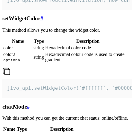
jivo_api.showProactiveInvitation("How can 
setWidgetColor
#
This method allows you to change the widget color.
Name
Type
Description
color
string
Hexadecimal color code
color2
Hexadecimal colour code is used to create
string
gradient
optional
jivo_api.setWidgetColor('#ffffff', '#00000
chatMode
#
With this method you can get the current chat status: online/offline.
Name
Type
Description