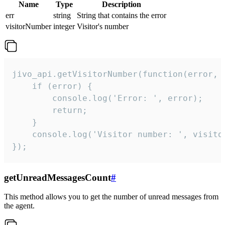
Name
Type
Description
err
string
String that contains the error
visitorNumber
integer
Visitor's number
jivo_api.getVisitorNumber(function(error, v
    if (error) {

        console.log('Error: ', error);

        return;

    }  

    console.log('Visitor number: ', visitor
});
getUnreadMessagesCount
#
This method allows you to get the number of unread messages from
the agent.