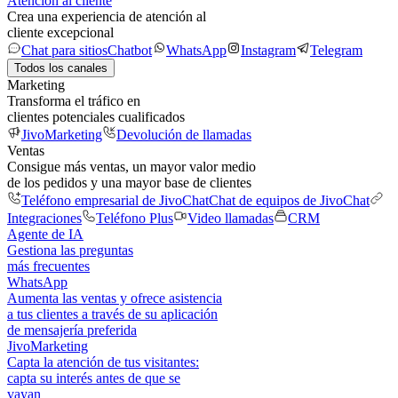
Atención al cliente
Crea una experiencia de atención al
cliente excepcional
Chat para sitios
Chatbot
WhatsApp
Instagram
Telegram
Todos los canales
Marketing
Transforma el tráfico en
clientes potenciales cualificados
JivoMarketing
Devolución de llamadas
Ventas
Consigue más ventas, un mayor valor medio
de los pedidos y una mayor base de clientes
Teléfono empresarial de JivoChat
Chat de equipos de JivoChat
Integraciones
Teléfono Plus
Video llamadas
CRM
Agente de IA
Gestiona las preguntas
más frecuentes
WhatsApp
Aumenta las ventas y ofrece asistencia
a tus clientes a través de su aplicación
de mensajería preferida
JivoMarketing
Capta la atención de tus visitantes:
capta su interés antes de que se
vayan