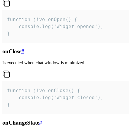
function jivo_onOpen() {

    console.log('Widget opened');

}
onClose
#
Is executed when chat window is minimized.
function jivo_onClose() {

    console.log('Widget closed');

}
onChangeState
#