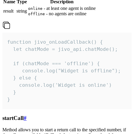
Name
Type
Description
- at least one agent is online
online
result
string
- no agents are online
offline
function jivo_onLoadCallback() {

  let chatMode = jivo_api.chatMode();

  if (chatMode === 'offline') {

     console.log("Widget is offline");

  } else {

    console.log('Widget is online')

  }

}
startCall
#
Method allows you to start a return call to the specified number, if