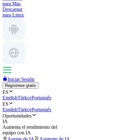
para Mac
Descargar
para Linux
Iniciar Sesión
Regístrese gratis
ES
English
Türkçe
Português
ES
English
Türkçe
Português
Oportunidades
IA
Aumenta el rendimiento del
equipo con IA
Agente de IA
Asistente de IA