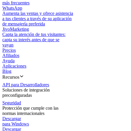
más frecuentes
WhatsApp
Aumenta las ventas y ofrece asistencia
a tus clientes a través de su aplicación
de mensajería preferida
JivoMarketing
Capta la atención de tus visitantes:
capta su interés antes de que se
vayan
Precios
Afiliados
Ayuda
Aplicaciones
Blog
Recursos
API para Desarrolladores
Soluciones de integración
preconfiguradas
Seguridad
Protección que cumple con las
normas internacionales
Descargar
para Windows
Descargar