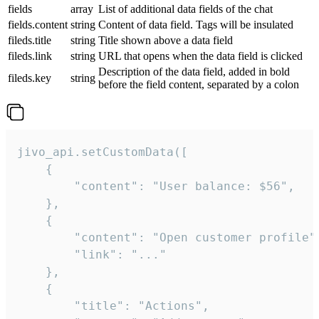
fields
array
List of additional data fields of the chat
fields.content
string
Content of data field. Tags will be insulated
fileds.title
string
Title shown above a data field
fileds.link
string
URL that opens when the data field is clicked
Description of the data field, added in bold
fileds.key
string
before the field content, separated by a colon
jivo_api.setCustomData([

    {

        "content": "User balance: $56",

    },

    {

        "content": "Open customer profile",
        "link": "..."

    },

    {

        "title": "Actions",
