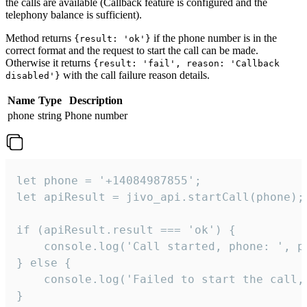
the calls are available (Callback feature is configured and the
telephony balance is sufficient).
Method returns
if the phone number is in the
{result: 'ok'}
correct format and the request to start the call can be made.
Otherwise it returns
{result: 'fail', reason: 'Callback
with the call failure reason details.
disabled'}
Name
Type
Description
phone
string
Phone number
let phone = '+14084987855';

let apiResult = jivo_api.startCall(phone);

if (apiResult.result === 'ok') {

    console.log('Call started, phone: ', ph
} else {

    console.log('Failed to start the call,
}