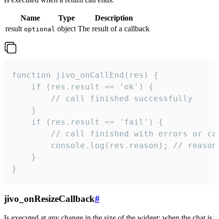
Name
Type
Description
result
object
The result of a callback
optional
function jivo_onCallEnd(res) {

    if (res.result == 'ok') {

        // call finished successfully

    }

    if (res.result == 'fail') {

        // call finished with errors or can
        console.log(res.reason); // reason 
    }

}
jivo_onResizeCallback
#
Is executed at any change in the size of the widget: when the chat is