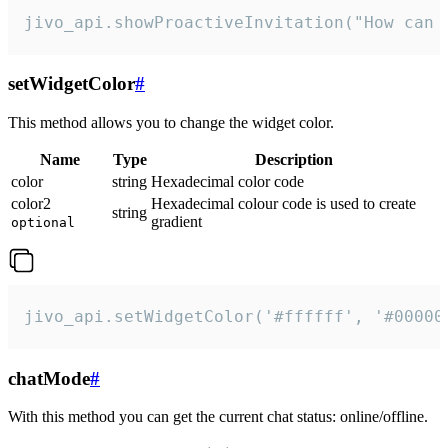
jivo_api.showProactiveInvitation("How can 
setWidgetColor
#
This method allows you to change the widget color.
Name
Type
Description
color
string
Hexadecimal color code
color2
Hexadecimal colour code is used to create
string
gradient
optional
jivo_api.setWidgetColor('#ffffff', '#00000
chatMode
#
With this method you can get the current chat status: online/offline.