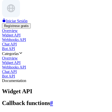
Iniciar Sesión
Regístrese gratis
Overview
Widget API
Webhooks API
Chat API
Bot API
Categorías
Overview
Widget API
Webhooks API
Chat API
Bot API
Documentation
Widget API
Callback functions
#