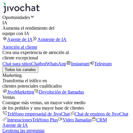
Oportunidades
IA
Aumenta el rendimiento del
equipo con IA
Agente de IA
Asistente de IA
Atención al cliente
Crea una experiencia de atención al
cliente excepcional
Chat para sitios
Chatbot
WhatsApp
Instagram
Telegram
Todos los canales
Marketing
Transforma el tráfico en
clientes potenciales cualificados
JivoMarketing
Devolución de llamadas
Ventas
Consigue más ventas, un mayor valor medio
de los pedidos y una mayor base de clientes
Teléfono empresarial de JivoChat
Chat de equipos de JivoChat
Integraciones
Teléfono Plus
Video llamadas
CRM
Agente de IA
Gestiona las preguntas