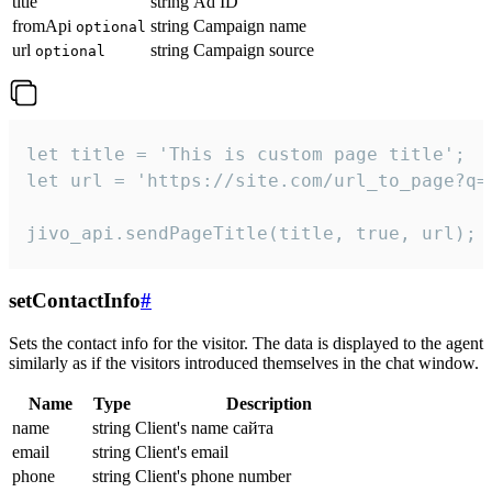
title
string
Ad ID
fromApi
string
Campaign name
optional
url
string
Campaign source
optional
let title = 'This is custom page title';

let url = 'https://site.com/url_to_page?q=p
jivo_api.sendPageTitle(title, true, url);
setContactInfo
#
Sets the contact info for the visitor. The data is displayed to the agent
similarly as if the visitors introduced themselves in the chat window.
Name
Type
Description
name
string
Client's name сайта
email
string
Client's email
phone
string
Client's phone number