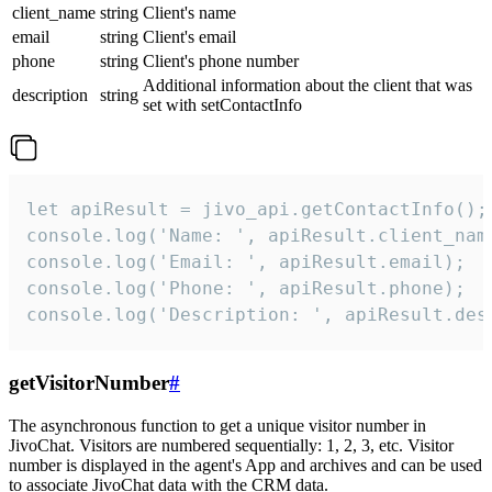
client_name
string
Client's name
email
string
Client's email
phone
string
Client's phone number
Additional information about the client that was
description
string
set with setContactInfo
let apiResult = jivo_api.getContactInfo();

console.log('Name: ', apiResult.client_name
console.log('Email: ', apiResult.email);

console.log('Phone: ', apiResult.phone);

console.log('Description: ', apiResult.des
getVisitorNumber
#
The asynchronous function to get a unique visitor number in
JivoChat. Visitors are numbered sequentially: 1, 2, 3, etc. Visitor
number is displayed in the agent's App and archives and can be used
to associate JivoChat data with the CRM data.