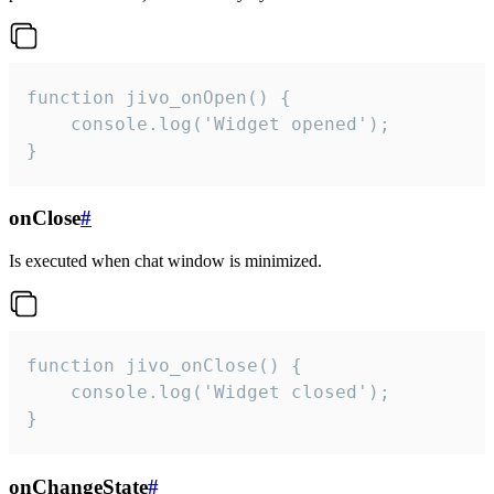
function jivo_onOpen() {

    console.log('Widget opened');

}
onClose
#
Is executed when chat window is minimized.
function jivo_onClose() {

    console.log('Widget closed');

}
onChangeState
#