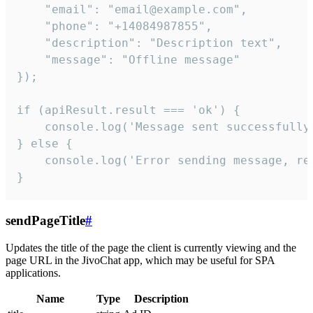
    "email": "email@example.com",

    "phone": "+14084987855",

    "description": "Description text",

    "message": "Offline message"

});

if (apiResult.result === 'ok') {

    console.log('Message sent successfully'
} else {

    console.log('Error sending message, rea
}
sendPageTitle
#
Updates the title of the page the client is currently viewing and the
page URL in the JivoChat app, which may be useful for SPA
applications.
Name
Type
Description