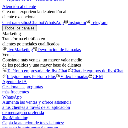
Atención al cliente
Crea una experiencia de atención al
cliente excepcional
Chat para sitios
Chatbot
WhatsApp
Instagram
Telegram
Todos los canales
Marketing
Transforma el tráfico en
clientes potenciales cualificados
JivoMarketing
Devolución de llamadas
Ventas
Consigue más ventas, un mayor valor medio
de los pedidos y una mayor base de clientes
Teléfono empresarial de JivoChat
Chat de equipos de JivoChat
Integraciones
Teléfono Plus
Video llamadas
CRM
Agente de IA
Gestiona las preguntas
más frecuentes
WhatsApp
Aumenta las ventas y ofrece asistencia
a tus clientes a través de su aplicación
de mensajería preferida
JivoMarketing
Capta la atención de tus visitantes:
capta su interés antes de que se