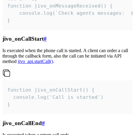
function jivo_onMessageReceived() {

	console.log(`Check agents messages:  ${i++}`)

}
jivo_onCallStart
#
Is executed when the phone call is started. A client can order a call
through the callback form, also the call can be initiated via API
method
jivo_api.startCall()
.
function jivo_onCallStart() {

  console.log('Call is started')

}
jivo_onCallEnd
#
Is executed when a return call ends.