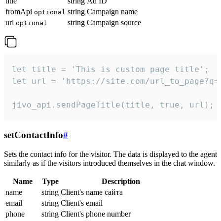
title
string
Ad ID
fromApi
string
Campaign name
optional
url
string
Campaign source
optional
let title = 'This is custom page title';

let url = 'https://site.com/url_to_page?q=p
jivo_api.sendPageTitle(title, true, url);
setContactInfo
#
Sets the contact info for the visitor. The data is displayed to the agent
similarly as if the visitors introduced themselves in the chat window.
Name
Type
Description
name
string
Client's name сайта
email
string
Client's email
phone
string
Client's phone number