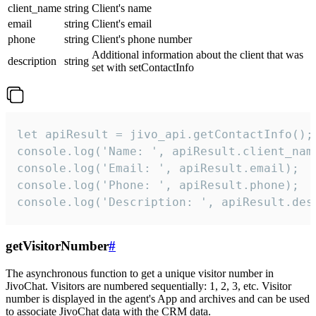
client_name
string
Client's name
email
string
Client's email
phone
string
Client's phone number
Additional information about the client that was
description
string
set with setContactInfo
let apiResult = jivo_api.getContactInfo();

console.log('Name: ', apiResult.client_name
console.log('Email: ', apiResult.email);

console.log('Phone: ', apiResult.phone);

console.log('Description: ', apiResult.des
getVisitorNumber
#
The asynchronous function to get a unique visitor number in
JivoChat. Visitors are numbered sequentially: 1, 2, 3, etc. Visitor
number is displayed in the agent's App and archives and can be used
to associate JivoChat data with the CRM data.