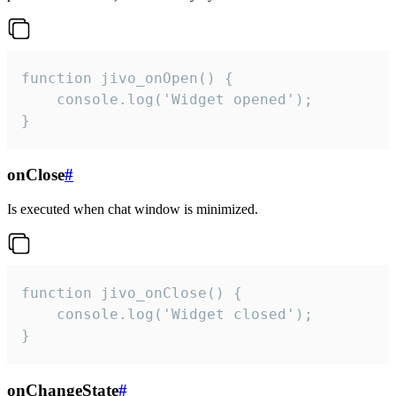
function jivo_onOpen() {

    console.log('Widget opened');

}
onClose
#
Is executed when chat window is minimized.
function jivo_onClose() {

    console.log('Widget closed');

}
onChangeState
#