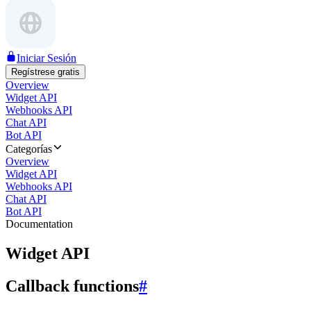
Iniciar Sesión
Regístrese gratis
Overview
Widget API
Webhooks API
Chat API
Bot API
Categorías
Overview
Widget API
Webhooks API
Chat API
Bot API
Documentation
Widget API
Callback functions
#