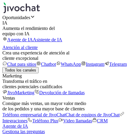
Oportunidades
IA
Aumenta el rendimiento del
equipo con IA
Agente de IA
Asistente de IA
Atención al cliente
Crea una experiencia de atención al
cliente excepcional
Chat para sitios
Chatbot
WhatsApp
Instagram
Telegram
Todos los canales
Marketing
Transforma el tráfico en
clientes potenciales cualificados
JivoMarketing
Devolución de llamadas
Ventas
Consigue más ventas, un mayor valor medio
de los pedidos y una mayor base de clientes
Teléfono empresarial de JivoChat
Chat de equipos de JivoChat
Integraciones
Teléfono Plus
Video llamadas
CRM
Agente de IA
Gestiona las preguntas