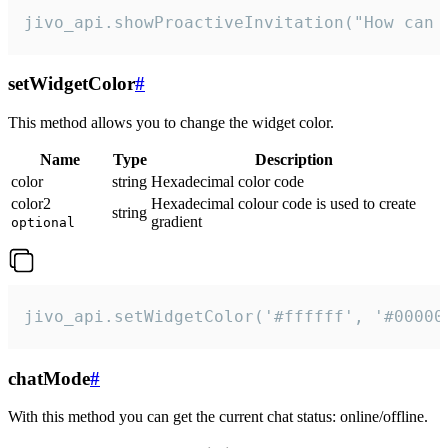
jivo_api.showProactiveInvitation("How can 
setWidgetColor
#
This method allows you to change the widget color.
Name
Type
Description
color
string
Hexadecimal color code
color2
Hexadecimal colour code is used to create
string
gradient
optional
jivo_api.setWidgetColor('#ffffff', '#00000
chatMode
#
With this method you can get the current chat status: online/offline.