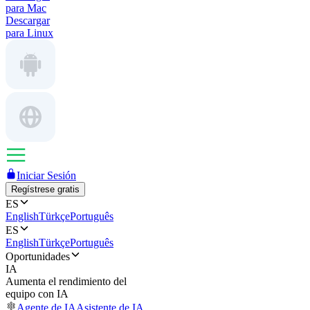
para Mac
Descargar
para Linux
Iniciar Sesión
Regístrese gratis
ES
English
Türkçe
Português
ES
English
Türkçe
Português
Oportunidades
IA
Aumenta el rendimiento del
equipo con IA
Agente de IA
Asistente de IA