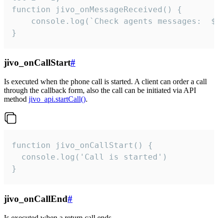
function jivo_onMessageReceived() {

	console.log(`Check agents messages:  ${i++}`)

}
jivo_onCallStart
#
Is executed when the phone call is started. A client can order a call
through the callback form, also the call can be initiated via API
method
jivo_api.startCall()
.
function jivo_onCallStart() {

  console.log('Call is started')

}
jivo_onCallEnd
#
Is executed when a return call ends.