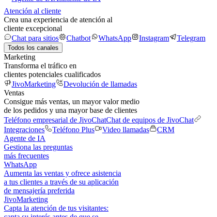
Atención al cliente
Crea una experiencia de atención al
cliente excepcional
Chat para sitios
Chatbot
WhatsApp
Instagram
Telegram
Todos los canales
Marketing
Transforma el tráfico en
clientes potenciales cualificados
JivoMarketing
Devolución de llamadas
Ventas
Consigue más ventas, un mayor valor medio
de los pedidos y una mayor base de clientes
Teléfono empresarial de JivoChat
Chat de equipos de JivoChat
Integraciones
Teléfono Plus
Video llamadas
CRM
Agente de IA
Gestiona las preguntas
más frecuentes
WhatsApp
Aumenta las ventas y ofrece asistencia
a tus clientes a través de su aplicación
de mensajería preferida
JivoMarketing
Capta la atención de tus visitantes:
capta su interés antes de que se