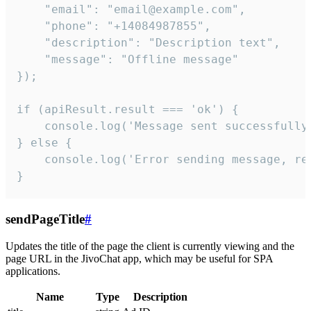
    "email": "email@example.com",

    "phone": "+14084987855",

    "description": "Description text",

    "message": "Offline message"

});

if (apiResult.result === 'ok') {

    console.log('Message sent successfully'
} else {

    console.log('Error sending message, rea
}
sendPageTitle
#
Updates the title of the page the client is currently viewing and the
page URL in the JivoChat app, which may be useful for SPA
applications.
Name
Type
Description