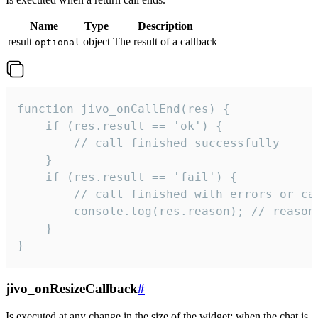
Name
Type
Description
result
object
The result of a callback
optional
function jivo_onCallEnd(res) {

    if (res.result == 'ok') {

        // call finished successfully

    }

    if (res.result == 'fail') {

        // call finished with errors or can
        console.log(res.reason); // reason 
    }

}
jivo_onResizeCallback
#
Is executed at any change in the size of the widget: when the chat is