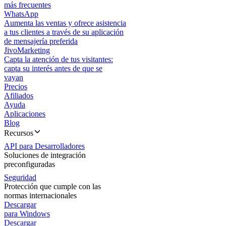
más frecuentes
WhatsApp
Aumenta las ventas y ofrece asistencia
a tus clientes a través de su aplicación
de mensajería preferida
JivoMarketing
Capta la atención de tus visitantes:
capta su interés antes de que se
vayan
Precios
Afiliados
Ayuda
Aplicaciones
Blog
Recursos
API para Desarrolladores
Soluciones de integración
preconfiguradas
Seguridad
Protección que cumple con las
normas internacionales
Descargar
para Windows
Descargar