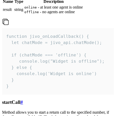
Name
Type
Description
- at least one agent is online
online
result
string
- no agents are online
offline
function jivo_onLoadCallback() {

  let chatMode = jivo_api.chatMode();

  if (chatMode === 'offline') {

     console.log("Widget is offline");

  } else {

    console.log('Widget is online')

  }

}
startCall
#
Method allows you to start a return call to the specified number, if