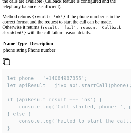
the calls are available (Callback feature is configured and the
telephony balance is sufficient).
Method returns
if the phone number is in the
{result: 'ok'}
correct format and the request to start the call can be made.
Otherwise it returns
{result: 'fail', reason: 'Callback
with the call failure reason details.
disabled'}
Name
Type
Description
phone
string
Phone number
let phone = '+14084987855';

let apiResult = jivo_api.startCall(phone);

if (apiResult.result === 'ok') {

    console.log('Call started, phone: ', ph
} else {

    console.log('Failed to start the call,
}