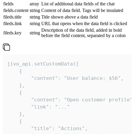
fields
array
List of additional data fields of the chat
fields.content
string
Content of data field. Tags will be insulated
fileds.title
string
Title shown above a data field
fileds.link
string
URL that opens when the data field is clicked
Description of the data field, added in bold
fileds.key
string
before the field content, separated by a colon
jivo_api.setCustomData([

    {

        "content": "User balance: $56",

    },

    {

        "content": "Open customer profile",
        "link": "..."

    },

    {

        "title": "Actions",
