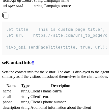
fromApi
string
Campaign name
optional
url
string
Campaign source
optional
let title = 'This is custom page title';

let url = 'https://site.com/url_to_page?q=p
jivo_api.sendPageTitle(title, true, url);
setContactInfo
#
Sets the contact info for the visitor. The data is displayed to the agent
similarly as if the visitors introduced themselves in the chat window.
Name
Type
Description
name
string
Client's name сайта
email
string
Client's email
phone
string
Client's phone number
description
string
Additional information about the client