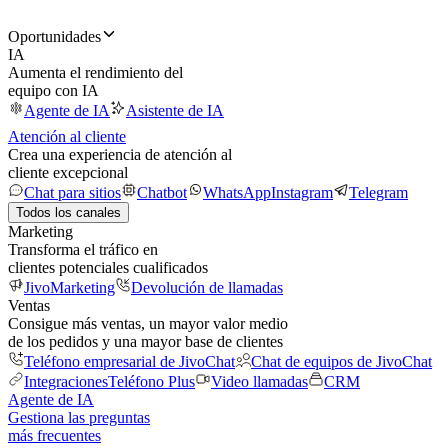
Oportunidades
IA
Aumenta el rendimiento del
equipo con IA
Agente de IA
Asistente de IA
Atención al cliente
Crea una experiencia de atención al
cliente excepcional
Chat para sitios
Chatbot
WhatsApp
Instagram
Telegram
Todos los canales
Marketing
Transforma el tráfico en
clientes potenciales cualificados
JivoMarketing
Devolución de llamadas
Ventas
Consigue más ventas, un mayor valor medio
de los pedidos y una mayor base de clientes
Teléfono empresarial de JivoChat
Chat de equipos de JivoChat
Integraciones
Teléfono Plus
Video llamadas
CRM
Agente de IA
Gestiona las preguntas
más frecuentes