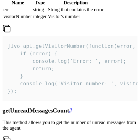
Name
Type
Description
err
string
String that contains the error
visitorNumber
integer
Visitor's number
jivo_api.getVisitorNumber(function(error, v
    if (error) {

        console.log('Error: ', error);

        return;

    }  

    console.log('Visitor number: ', visitor
});
getUnreadMessagesCount
#
This method allows you to get the number of unread messages from
the agent.