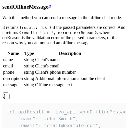
sendOfflineMessage
#
With this method you can send a message in the offline chat mode.
It returns
if the passed parameters are correct. And
{result: 'ok'}
it returns
, where
{result: 'fail', error: errReason}
errReason is the validation error of the passed parameters, or the
reason why you can not send an offline message.
Name
Type
Description
name
string
Client's name
email
string
Client's email
phone
string
Client's phone number
description
string
Additional information about the client
message
string
Offline message text
let apiResult = jivo_api.sendOfflineMessage
    "name": "John Smith",

    "email": "email@example.com",
