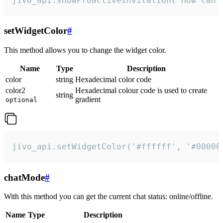
jivo_api.showProactiveInvitation("How can 
setWidgetColor
#
This method allows you to change the widget color.
Name
Type
Description
color
string
Hexadecimal color code
color2
Hexadecimal colour code is used to create
string
gradient
optional
jivo_api.setWidgetColor('#ffffff', '#00000
chatMode
#
With this method you can get the current chat status: online/offline.
Name
Type
Description