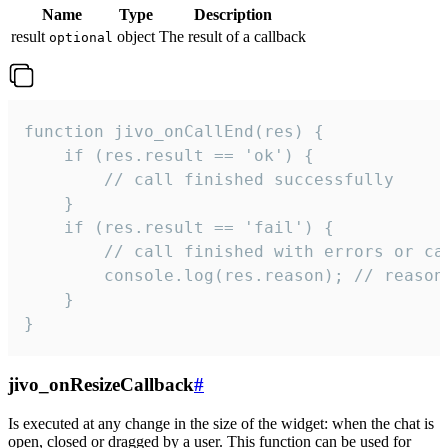
Name
Type
Description
result
object
The result of a callback
optional
function jivo_onCallEnd(res) {

    if (res.result == 'ok') {

        // call finished successfully

    }

    if (res.result == 'fail') {

        // call finished with errors or can
        console.log(res.reason); // reason 
    }

}
jivo_onResizeCallback
#
Is executed at any change in the size of the widget: when the chat is
open, closed or dragged by a user. This function can be used for