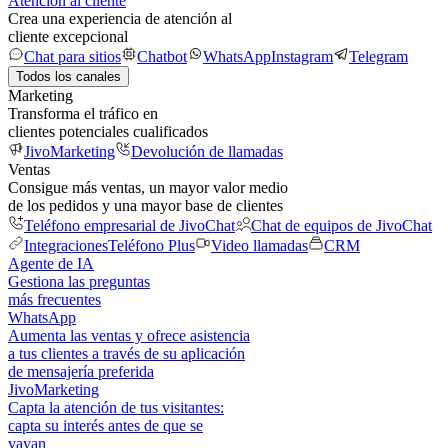
Atención al cliente
Crea una experiencia de atención al
cliente excepcional
Chat para sitios
Chatbot
WhatsApp
Instagram
Telegram
Todos los canales
Marketing
Transforma el tráfico en
clientes potenciales cualificados
JivoMarketing
Devolución de llamadas
Ventas
Consigue más ventas, un mayor valor medio
de los pedidos y una mayor base de clientes
Teléfono empresarial de JivoChat
Chat de equipos de JivoChat
Integraciones
Teléfono Plus
Video llamadas
CRM
Agente de IA
Gestiona las preguntas
más frecuentes
WhatsApp
Aumenta las ventas y ofrece asistencia
a tus clientes a través de su aplicación
de mensajería preferida
JivoMarketing
Capta la atención de tus visitantes:
capta su interés antes de que se
vayan