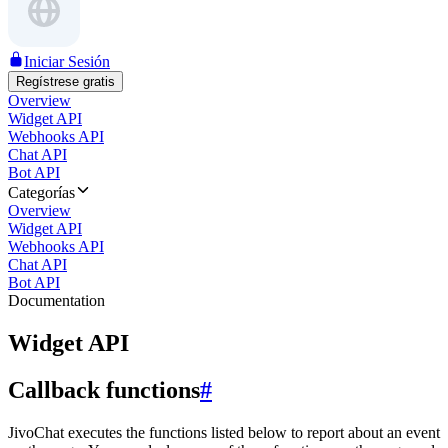
Iniciar Sesión
Regístrese gratis
Overview
Widget API
Webhooks API
Chat API
Bot API
Categorías
Overview
Widget API
Webhooks API
Chat API
Bot API
Documentation
Widget API
Callback functions
#
JivoChat executes the functions listed below to report about an event