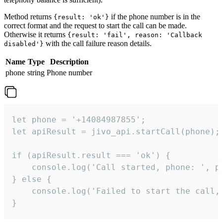
Method returns
if the phone number is in the
{result: 'ok'}
correct format and the request to start the call can be made.
Otherwise it returns
{result: 'fail', reason: 'Callback
with the call failure reason details.
disabled'}
Name
Type
Description
phone
string
Phone number
let phone = '+14084987855';

let apiResult = jivo_api.startCall(phone);

if (apiResult.result === 'ok') {

    console.log('Call started, phone: ', ph
} else {

    console.log('Failed to start the call,
}