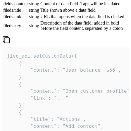
fields.content
string
Content of data field. Tags will be insulated
fileds.title
string
Title shown above a data field
fileds.link
string
URL that opens when the data field is clicked
Description of the data field, added in bold
fileds.key
string
before the field content, separated by a colon
jivo_api.setCustomData([

    {

        "content": "User balance: $56",

    },

    {

        "content": "Open customer profile",
        "link": "..."

    },

    {

        "title": "Actions",

        "content": "Add contact",
