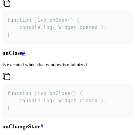
function jivo_onOpen() {

    console.log('Widget opened');

}
onClose
#
Is executed when chat window is minimized.
function jivo_onClose() {

    console.log('Widget closed');

}
onChangeState
#