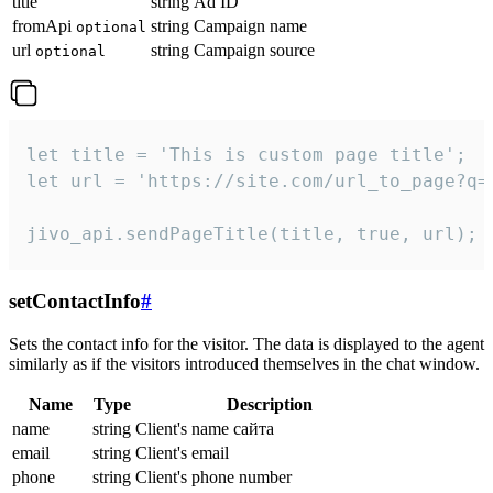
title
string
Ad ID
fromApi
string
Campaign name
optional
url
string
Campaign source
optional
let title = 'This is custom page title';

let url = 'https://site.com/url_to_page?q=p
jivo_api.sendPageTitle(title, true, url);
setContactInfo
#
Sets the contact info for the visitor. The data is displayed to the agent
similarly as if the visitors introduced themselves in the chat window.
Name
Type
Description
name
string
Client's name сайта
email
string
Client's email
phone
string
Client's phone number