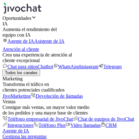
Oportunidades
IA
Aumenta el rendimiento del
equipo con IA
Agente de IA
Asistente de IA
Atención al cliente
Crea una experiencia de atención al
cliente excepcional
Chat para sitios
Chatbot
WhatsApp
Instagram
Telegram
Todos los canales
Marketing
Transforma el tráfico en
clientes potenciales cualificados
JivoMarketing
Devolución de llamadas
Ventas
Consigue más ventas, un mayor valor medio
de los pedidos y una mayor base de clientes
Teléfono empresarial de JivoChat
Chat de equipos de JivoChat
Integraciones
Teléfono Plus
Video llamadas
CRM
Agente de IA
Gestiona las preguntas