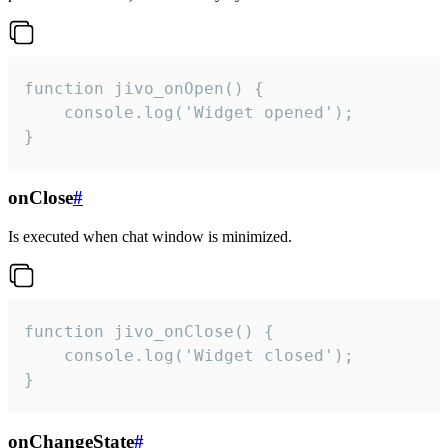
function jivo_onOpen() {

    console.log('Widget opened');

}
onClose
#
Is executed when chat window is minimized.
function jivo_onClose() {

    console.log('Widget closed');

}
onChangeState
#