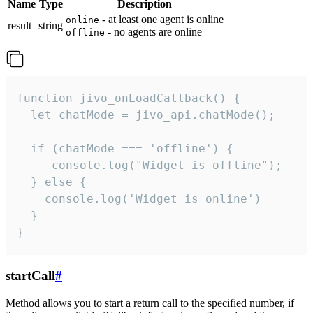
Name
Type
Description
- at least one agent is online
online
result
string
- no agents are online
offline
function jivo_onLoadCallback() {

  let chatMode = jivo_api.chatMode();

  if (chatMode === 'offline') {

     console.log("Widget is offline");

  } else {

    console.log('Widget is online')

  }

}
startCall
#
Method allows you to start a return call to the specified number, if