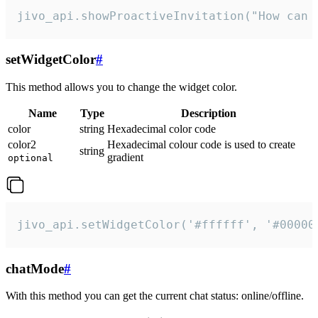
jivo_api.showProactiveInvitation("How can 
setWidgetColor
#
This method allows you to change the widget color.
Name
Type
Description
color
string
Hexadecimal color code
color2
Hexadecimal colour code is used to create
string
gradient
optional
jivo_api.setWidgetColor('#ffffff', '#00000
chatMode
#
With this method you can get the current chat status: online/offline.