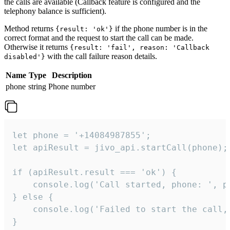
the calls are available (Callback feature is configured and the
telephony balance is sufficient).
Method returns
if the phone number is in the
{result: 'ok'}
correct format and the request to start the call can be made.
Otherwise it returns
{result: 'fail', reason: 'Callback
with the call failure reason details.
disabled'}
Name
Type
Description
phone
string
Phone number
let phone = '+14084987855';

let apiResult = jivo_api.startCall(phone);

if (apiResult.result === 'ok') {

    console.log('Call started, phone: ', ph
} else {

    console.log('Failed to start the call,
}