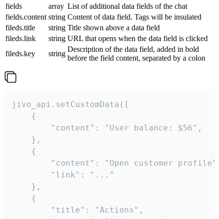
fields
array
List of additional data fields of the chat
fields.content
string
Content of data field. Tags will be insulated
fileds.title
string
Title shown above a data field
fileds.link
string
URL that opens when the data field is clicked
Description of the data field, added in bold
fileds.key
string
before the field content, separated by a colon
jivo_api.setCustomData([

    {

        "content": "User balance: $56",

    },

    {

        "content": "Open customer profile",
        "link": "..."

    },

    {

        "title": "Actions",
