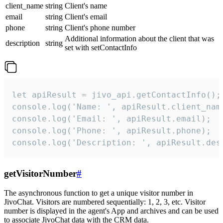
client_name
string
Client's name
email
string
Client's email
phone
string
Client's phone number
Additional information about the client that was
description
string
set with setContactInfo
let apiResult = jivo_api.getContactInfo();

console.log('Name: ', apiResult.client_name
console.log('Email: ', apiResult.email);

console.log('Phone: ', apiResult.phone);

console.log('Description: ', apiResult.des
getVisitorNumber
#
The asynchronous function to get a unique visitor number in
JivoChat. Visitors are numbered sequentially: 1, 2, 3, etc. Visitor
number is displayed in the agent's App and archives and can be used
to associate JivoChat data with the CRM data.