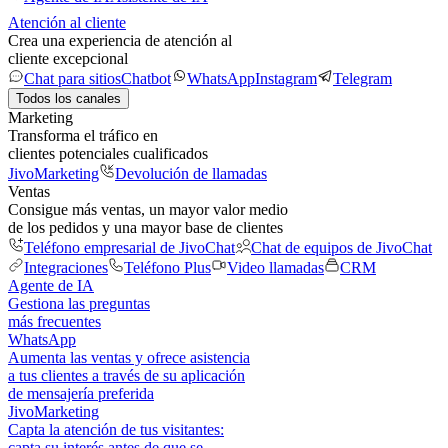
Atención al cliente
Crea una experiencia de atención al
cliente excepcional
Chat para sitios
Chatbot
WhatsApp
Instagram
Telegram
Todos los canales
Marketing
Transforma el tráfico en
clientes potenciales cualificados
JivoMarketing
Devolución de llamadas
Ventas
Consigue más ventas, un mayor valor medio
de los pedidos y una mayor base de clientes
Teléfono empresarial de JivoChat
Chat de equipos de JivoChat
Integraciones
Teléfono Plus
Video llamadas
CRM
Agente de IA
Gestiona las preguntas
más frecuentes
WhatsApp
Aumenta las ventas y ofrece asistencia
a tus clientes a través de su aplicación
de mensajería preferida
JivoMarketing
Capta la atención de tus visitantes:
capta su interés antes de que se