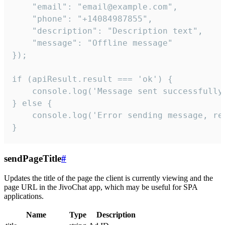
    "email": "email@example.com",

    "phone": "+14084987855",

    "description": "Description text",

    "message": "Offline message"

});

if (apiResult.result === 'ok') {

    console.log('Message sent successfully'
} else {

    console.log('Error sending message, rea
}
sendPageTitle
#
Updates the title of the page the client is currently viewing and the
page URL in the JivoChat app, which may be useful for SPA
applications.
Name
Type
Description