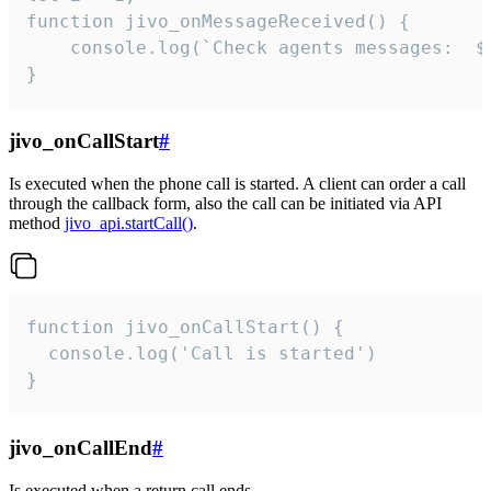
function jivo_onMessageReceived() {

	console.log(`Check agents messages:  ${i++}`)

}
jivo_onCallStart
#
Is executed when the phone call is started. A client can order a call
through the callback form, also the call can be initiated via API
method
jivo_api.startCall()
.
function jivo_onCallStart() {

  console.log('Call is started')

}
jivo_onCallEnd
#
Is executed when a return call ends.