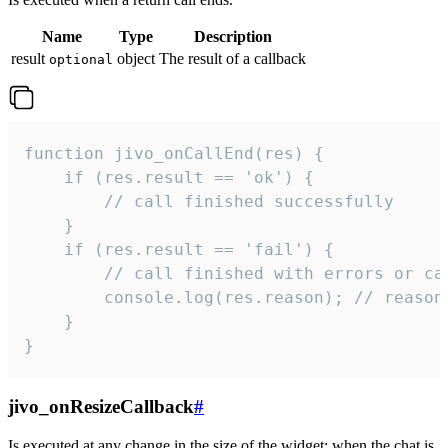
Name
Type
Description
result
object
The result of a callback
optional
function jivo_onCallEnd(res) {

    if (res.result == 'ok') {

        // call finished successfully

    }

    if (res.result == 'fail') {

        // call finished with errors or can
        console.log(res.reason); // reason 
    }

}
jivo_onResizeCallback
#
Is executed at any change in the size of the widget: when the chat is