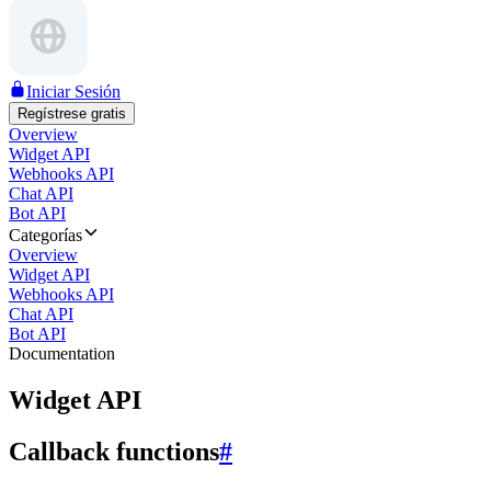
Iniciar Sesión
Regístrese gratis
Overview
Widget API
Webhooks API
Chat API
Bot API
Categorías
Overview
Widget API
Webhooks API
Chat API
Bot API
Documentation
Widget API
Callback functions
#