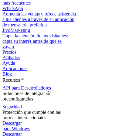
más frecuentes
WhatsApp
Aumenta las ventas y ofrece asistencia
a tus clientes a través de su aplicación
de mensajería preferida
JivoMarketing
Capta la atención de tus visitantes:
capta su interés antes de que se
vayan
Precios
Afiliados
Ayuda
Aplicaciones
Blog
Recursos
API para Desarrolladores
Soluciones de integración
preconfiguradas
Seguridad
Protección que cumple con las
normas internacionales
Descargar
para Windows
Descargar