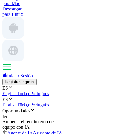
para Mac
Descargar
para Linux
Iniciar Sesión
Regístrese gratis
ES
English
Türkçe
Português
ES
English
Türkçe
Português
Oportunidades
IA
Aumenta el rendimiento del
equipo con IA
Agente de IA
Asistente de IA