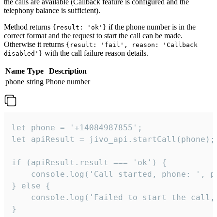
the calls are available (Callback feature is configured and the
telephony balance is sufficient).
Method returns
if the phone number is in the
{result: 'ok'}
correct format and the request to start the call can be made.
Otherwise it returns
{result: 'fail', reason: 'Callback
with the call failure reason details.
disabled'}
Name
Type
Description
phone
string
Phone number
let phone = '+14084987855';

let apiResult = jivo_api.startCall(phone);

if (apiResult.result === 'ok') {

    console.log('Call started, phone: ', ph
} else {

    console.log('Failed to start the call,
}