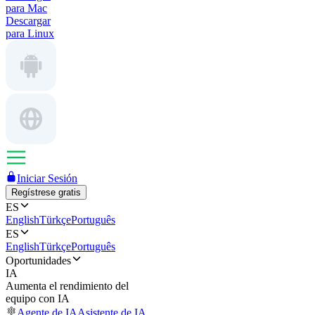
para Mac
Descargar
para Linux
Iniciar Sesión
Regístrese gratis
ES
English
Türkçe
Português
ES
English
Türkçe
Português
Oportunidades
IA
Aumenta el rendimiento del
equipo con IA
Agente de IA
Asistente de IA