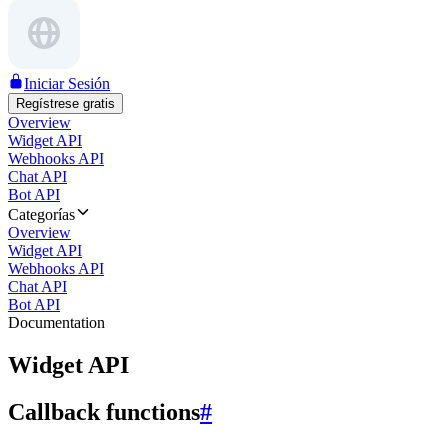
Iniciar Sesión
Regístrese gratis
Overview
Widget API
Webhooks API
Chat API
Bot API
Categorías
Overview
Widget API
Webhooks API
Chat API
Bot API
Documentation
Widget API
Callback functions
#