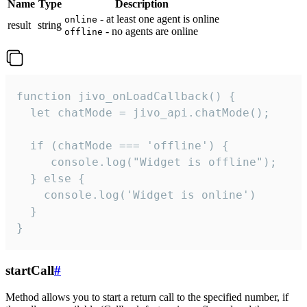
Name
Type
Description
- at least one agent is online
online
result
string
- no agents are online
offline
function jivo_onLoadCallback() {

  let chatMode = jivo_api.chatMode();

  if (chatMode === 'offline') {

     console.log("Widget is offline");

  } else {

    console.log('Widget is online')

  }

}
startCall
#
Method allows you to start a return call to the specified number, if