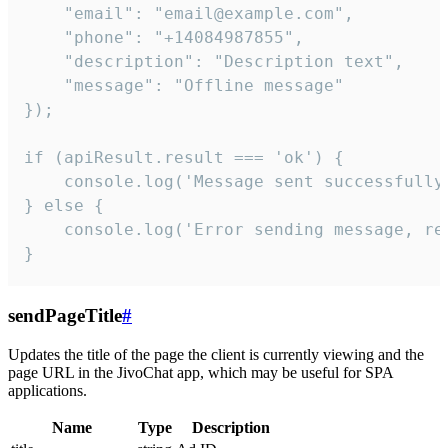
    "email": "email@example.com",

    "phone": "+14084987855",

    "description": "Description text",

    "message": "Offline message"

});

if (apiResult.result === 'ok') {

    console.log('Message sent successfully'
} else {

    console.log('Error sending message, rea
}
sendPageTitle
#
Updates the title of the page the client is currently viewing and the
page URL in the JivoChat app, which may be useful for SPA
applications.
Name
Type
Description