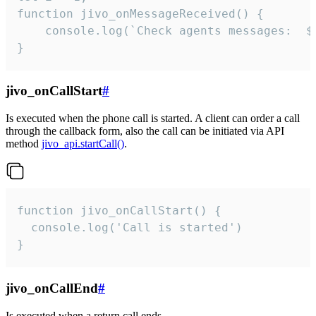
function jivo_onMessageReceived() {

	console.log(`Check agents messages:  ${i++}`)

}
jivo_onCallStart
#
Is executed when the phone call is started. A client can order a call
through the callback form, also the call can be initiated via API
method
jivo_api.startCall()
.
function jivo_onCallStart() {

  console.log('Call is started')

}
jivo_onCallEnd
#
Is executed when a return call ends.