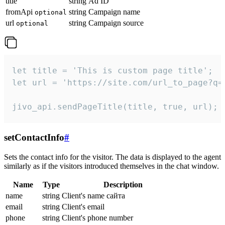
title
string
Ad ID
fromApi
string
Campaign name
optional
url
string
Campaign source
optional
let title = 'This is custom page title';

let url = 'https://site.com/url_to_page?q=p
jivo_api.sendPageTitle(title, true, url);
setContactInfo
#
Sets the contact info for the visitor. The data is displayed to the agent
similarly as if the visitors introduced themselves in the chat window.
Name
Type
Description
name
string
Client's name сайта
email
string
Client's email
phone
string
Client's phone number