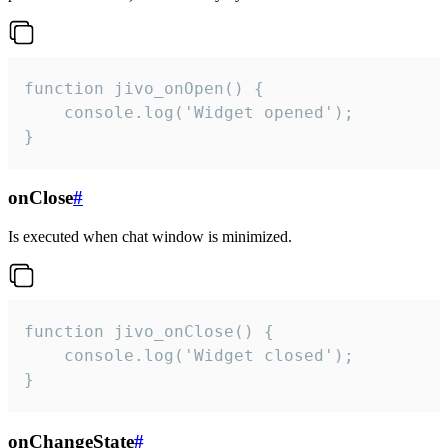
function jivo_onOpen() {

    console.log('Widget opened');

}
onClose
#
Is executed when chat window is minimized.
function jivo_onClose() {

    console.log('Widget closed');

}
onChangeState
#