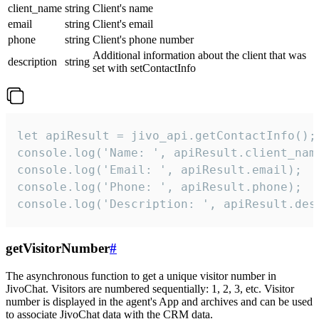
client_name
string
Client's name
email
string
Client's email
phone
string
Client's phone number
Additional information about the client that was
description
string
set with setContactInfo
let apiResult = jivo_api.getContactInfo();

console.log('Name: ', apiResult.client_name
console.log('Email: ', apiResult.email);

console.log('Phone: ', apiResult.phone);

console.log('Description: ', apiResult.des
getVisitorNumber
#
The asynchronous function to get a unique visitor number in
JivoChat. Visitors are numbered sequentially: 1, 2, 3, etc. Visitor
number is displayed in the agent's App and archives and can be used
to associate JivoChat data with the CRM data.