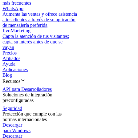
más frecuentes
WhatsApp
Aumenta las ventas y ofrece asistencia
a tus clientes a través de su aplicación
de mensajería preferida
JivoMarketing
Capta la atención de tus visitantes:
capta su interés antes de que se
vayan
Precios
Afiliados
Ayuda
Aplicaciones
Blog
Recursos
API para Desarrolladores
Soluciones de integración
preconfiguradas
Seguridad
Protección que cumple con las
normas internacionales
Descargar
para Windows
Descargar