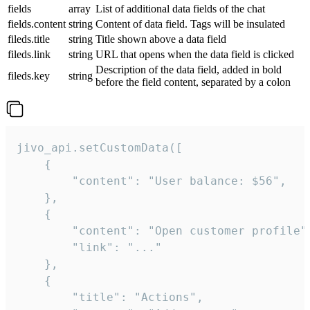
fields
array
List of additional data fields of the chat
fields.content
string
Content of data field. Tags will be insulated
fileds.title
string
Title shown above a data field
fileds.link
string
URL that opens when the data field is clicked
Description of the data field, added in bold
fileds.key
string
before the field content, separated by a colon
jivo_api.setCustomData([

    {

        "content": "User balance: $56",

    },

    {

        "content": "Open customer profile",
        "link": "..."

    },

    {

        "title": "Actions",
