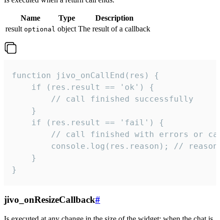
Name
Type
Description
result
object
The result of a callback
optional
function jivo_onCallEnd(res) {

    if (res.result == 'ok') {

        // call finished successfully

    }

    if (res.result == 'fail') {

        // call finished with errors or can
        console.log(res.reason); // reason 
    }

}
jivo_onResizeCallback
#
Is executed at any change in the size of the widget: when the chat is