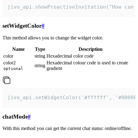
jivo_api.showProactiveInvitation("How can 
setWidgetColor
#
This method allows you to change the widget color.
Name
Type
Description
color
string
Hexadecimal color code
color2
Hexadecimal colour code is used to create
string
gradient
optional
jivo_api.setWidgetColor('#ffffff', '#00000
chatMode
#
With this method you can get the current chat status: online/offline.