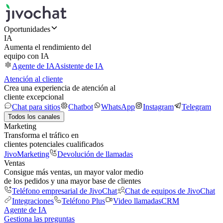
Oportunidades
IA
Aumenta el rendimiento del
equipo con IA
Agente de IA
Asistente de IA
Atención al cliente
Crea una experiencia de atención al
cliente excepcional
Chat para sitios
Chatbot
WhatsApp
Instagram
Telegram
Todos los canales
Marketing
Transforma el tráfico en
clientes potenciales cualificados
JivoMarketing
Devolución de llamadas
Ventas
Consigue más ventas, un mayor valor medio
de los pedidos y una mayor base de clientes
Teléfono empresarial de JivoChat
Chat de equipos de JivoChat
Integraciones
Teléfono Plus
Video llamadas
CRM
Agente de IA
Gestiona las preguntas