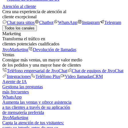
Atención al cliente
Crea una experiencia de atención al
cliente excepcional
Chat para sitios
Chatbot
WhatsApp
Instagram
Telegram
Todos los canales
Marketing
Transforma el tráfico en
clientes potenciales cualificados
JivoMarketing
Devolución de llamadas
Ventas
Consigue más ventas, un mayor valor medio
de los pedidos y una mayor base de clientes
Teléfono empresarial de JivoChat
Chat de equipos de JivoChat
Integraciones
Teléfono Plus
Video llamadas
CRM
Agente de IA
Gestiona las preguntas
más frecuentes
WhatsApp
Aumenta las ventas y ofrece asistencia
a tus clientes a través de su aplicación
de mensajería preferida
JivoMarketing
Capta la atención de tus visitantes:
capta su interés antes de que se