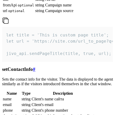
fromApi
string
Campaign name
optional
url
string
Campaign source
optional
let title = 'This is custom page title';

let url = 'https://site.com/url_to_page?q=p
jivo_api.sendPageTitle(title, true, url);
setContactInfo
#
Sets the contact info for the visitor. The data is displayed to the agent
similarly as if the visitors introduced themselves in the chat window.
Name
Type
Description
name
string
Client's name сайта
email
string
Client's email
phone
string
Client's phone number