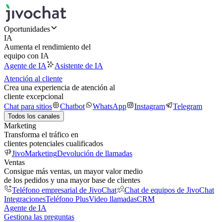
Oportunidades
IA
Aumenta el rendimiento del
equipo con IA
Agente de IA
Asistente de IA
Atención al cliente
Crea una experiencia de atención al
cliente excepcional
Chat para sitios
Chatbot
WhatsApp
Instagram
Telegram
Todos los canales
Marketing
Transforma el tráfico en
clientes potenciales cualificados
JivoMarketing
Devolución de llamadas
Ventas
Consigue más ventas, un mayor valor medio
de los pedidos y una mayor base de clientes
Teléfono empresarial de JivoChat
Chat de equipos de JivoChat
Integraciones
Teléfono Plus
Video llamadas
CRM
Agente de IA
Gestiona las preguntas