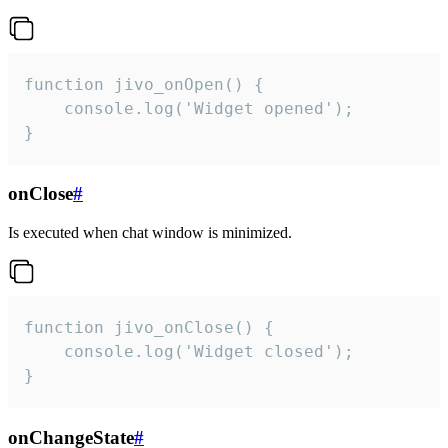
function jivo_onOpen() {

    console.log('Widget opened');

}
onClose
#
Is executed when chat window is minimized.
function jivo_onClose() {

    console.log('Widget closed');

}
onChangeState
#