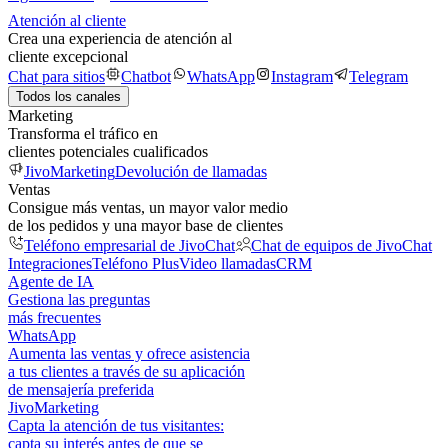
Atención al cliente
Crea una experiencia de atención al
cliente excepcional
Chat para sitios
Chatbot
WhatsApp
Instagram
Telegram
Todos los canales
Marketing
Transforma el tráfico en
clientes potenciales cualificados
JivoMarketing
Devolución de llamadas
Ventas
Consigue más ventas, un mayor valor medio
de los pedidos y una mayor base de clientes
Teléfono empresarial de JivoChat
Chat de equipos de JivoChat
Integraciones
Teléfono Plus
Video llamadas
CRM
Agente de IA
Gestiona las preguntas
más frecuentes
WhatsApp
Aumenta las ventas y ofrece asistencia
a tus clientes a través de su aplicación
de mensajería preferida
JivoMarketing
Capta la atención de tus visitantes:
capta su interés antes de que se