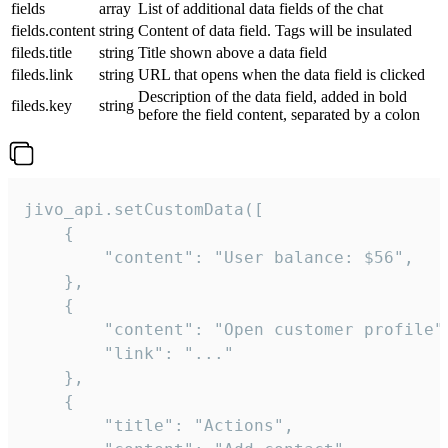
fields
array
List of additional data fields of the chat
fields.content
string
Content of data field. Tags will be insulated
fileds.title
string
Title shown above a data field
fileds.link
string
URL that opens when the data field is clicked
Description of the data field, added in bold
fileds.key
string
before the field content, separated by a colon
jivo_api.setCustomData([

    {

        "content": "User balance: $56",

    },

    {

        "content": "Open customer profile",
        "link": "..."

    },

    {

        "title": "Actions",
