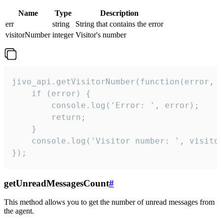
Name
Type
Description
err
string
String that contains the error
visitorNumber
integer
Visitor's number
jivo_api.getVisitorNumber(function(error, v
    if (error) {

        console.log('Error: ', error);

        return;

    }  

    console.log('Visitor number: ', visitor
});
getUnreadMessagesCount
#
This method allows you to get the number of unread messages from
the agent.