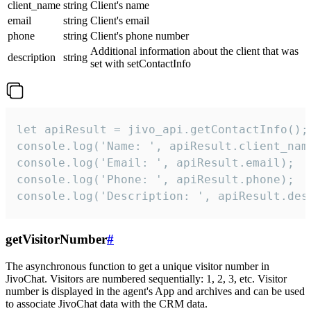
client_name
string
Client's name
email
string
Client's email
phone
string
Client's phone number
Additional information about the client that was
description
string
set with setContactInfo
let apiResult = jivo_api.getContactInfo();

console.log('Name: ', apiResult.client_name
console.log('Email: ', apiResult.email);

console.log('Phone: ', apiResult.phone);

console.log('Description: ', apiResult.des
getVisitorNumber
#
The asynchronous function to get a unique visitor number in
JivoChat. Visitors are numbered sequentially: 1, 2, 3, etc. Visitor
number is displayed in the agent's App and archives and can be used
to associate JivoChat data with the CRM data.