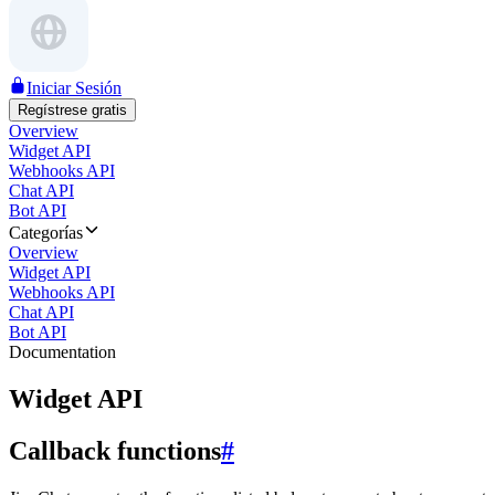
Iniciar Sesión
Regístrese gratis
Overview
Widget API
Webhooks API
Chat API
Bot API
Categorías
Overview
Widget API
Webhooks API
Chat API
Bot API
Documentation
Widget API
Callback functions
#