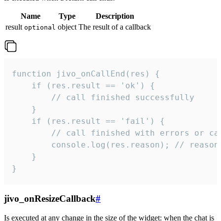
Name
Type
Description
result
object
The result of a callback
optional
function jivo_onCallEnd(res) {

    if (res.result == 'ok') {

        // call finished successfully

    }

    if (res.result == 'fail') {

        // call finished with errors or can
        console.log(res.reason); // reason 
    }

}
jivo_onResizeCallback
#
Is executed at any change in the size of the widget: when the chat is