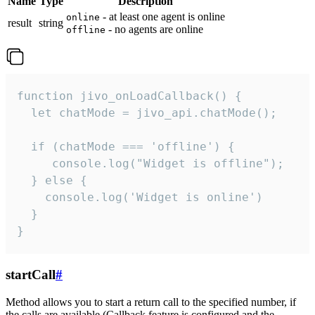
Name
Type
Description
- at least one agent is online
online
result
string
- no agents are online
offline
function jivo_onLoadCallback() {

  let chatMode = jivo_api.chatMode();

  if (chatMode === 'offline') {

     console.log("Widget is offline");

  } else {

    console.log('Widget is online')

  }

}
startCall
#
Method allows you to start a return call to the specified number, if
the calls are available (Callback feature is configured and the