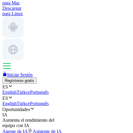
para Mac
Descargar
para Linux
Iniciar Sesión
Regístrese gratis
ES
English
Türkçe
Português
ES
English
Türkçe
Português
Oportunidades
IA
Aumenta el rendimiento del
equipo con IA
Agente de IA
Asistente de IA