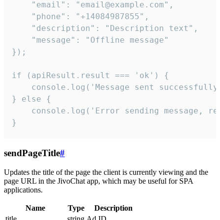
    "email": "email@example.com",

    "phone": "+14084987855",

    "description": "Description text",

    "message": "Offline message"

});

if (apiResult.result === 'ok') {

    console.log('Message sent successfully'
} else {

    console.log('Error sending message, rea
}
sendPageTitle
#
Updates the title of the page the client is currently viewing and the
page URL in the JivoChat app, which may be useful for SPA
applications.
Name
Type
Description
title
string
Ad ID