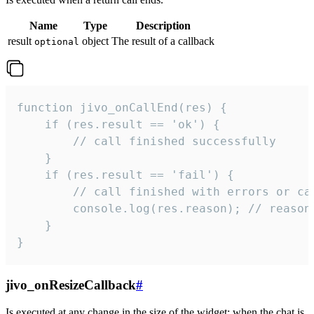
Name
Type
Description
result
object
The result of a callback
optional
function jivo_onCallEnd(res) {

    if (res.result == 'ok') {

        // call finished successfully

    }

    if (res.result == 'fail') {

        // call finished with errors or can
        console.log(res.reason); // reason 
    }

}
jivo_onResizeCallback
#
Is executed at any change in the size of the widget: when the chat is