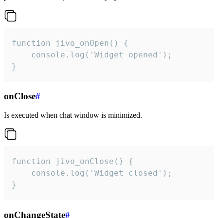
function jivo_onOpen() {

    console.log('Widget opened');

}
onClose
#
Is executed when chat window is minimized.
function jivo_onClose() {

    console.log('Widget closed');

}
onChangeState
#