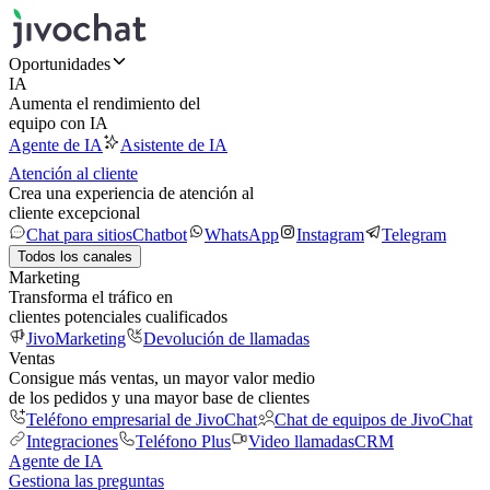
Oportunidades
IA
Aumenta el rendimiento del
equipo con IA
Agente de IA
Asistente de IA
Atención al cliente
Crea una experiencia de atención al
cliente excepcional
Chat para sitios
Chatbot
WhatsApp
Instagram
Telegram
Todos los canales
Marketing
Transforma el tráfico en
clientes potenciales cualificados
JivoMarketing
Devolución de llamadas
Ventas
Consigue más ventas, un mayor valor medio
de los pedidos y una mayor base de clientes
Teléfono empresarial de JivoChat
Chat de equipos de JivoChat
Integraciones
Teléfono Plus
Video llamadas
CRM
Agente de IA
Gestiona las preguntas