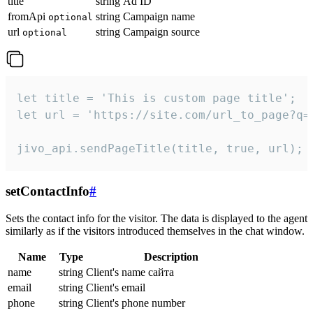
title
string
Ad ID
fromApi
string
Campaign name
optional
url
string
Campaign source
optional
let title = 'This is custom page title';

let url = 'https://site.com/url_to_page?q=p
jivo_api.sendPageTitle(title, true, url);
setContactInfo
#
Sets the contact info for the visitor. The data is displayed to the agent
similarly as if the visitors introduced themselves in the chat window.
Name
Type
Description
name
string
Client's name сайта
email
string
Client's email
phone
string
Client's phone number