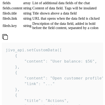
fields
array
List of additional data fields of the chat
fields.content
string
Content of data field. Tags will be insulated
fileds.title
string
Title shown above a data field
fileds.link
string
URL that opens when the data field is clicked
Description of the data field, added in bold
fileds.key
string
before the field content, separated by a colon
jivo_api.setCustomData([

    {

        "content": "User balance: $56",

    },

    {

        "content": "Open customer profile",
        "link": "..."

    },

    {

        "title": "Actions",
