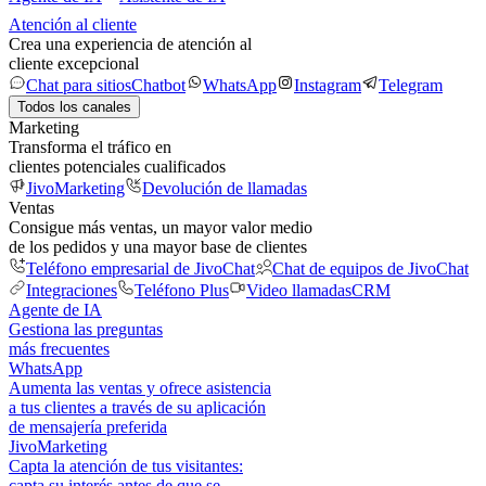
Atención al cliente
Crea una experiencia de atención al
cliente excepcional
Chat para sitios
Chatbot
WhatsApp
Instagram
Telegram
Todos los canales
Marketing
Transforma el tráfico en
clientes potenciales cualificados
JivoMarketing
Devolución de llamadas
Ventas
Consigue más ventas, un mayor valor medio
de los pedidos y una mayor base de clientes
Teléfono empresarial de JivoChat
Chat de equipos de JivoChat
Integraciones
Teléfono Plus
Video llamadas
CRM
Agente de IA
Gestiona las preguntas
más frecuentes
WhatsApp
Aumenta las ventas y ofrece asistencia
a tus clientes a través de su aplicación
de mensajería preferida
JivoMarketing
Capta la atención de tus visitantes:
capta su interés antes de que se