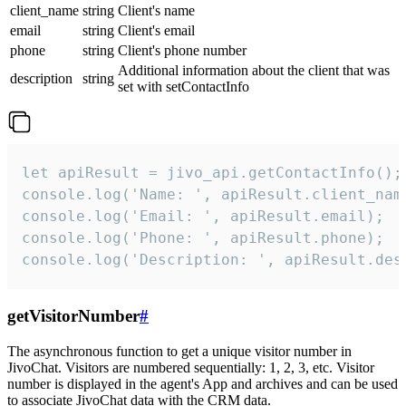
client_name
string
Client's name
email
string
Client's email
phone
string
Client's phone number
Additional information about the client that was
description
string
set with setContactInfo
let apiResult = jivo_api.getContactInfo();

console.log('Name: ', apiResult.client_name
console.log('Email: ', apiResult.email);

console.log('Phone: ', apiResult.phone);

console.log('Description: ', apiResult.des
getVisitorNumber
#
The asynchronous function to get a unique visitor number in
JivoChat. Visitors are numbered sequentially: 1, 2, 3, etc. Visitor
number is displayed in the agent's App and archives and can be used
to associate JivoChat data with the CRM data.