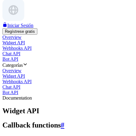
Iniciar Sesión
Regístrese gratis
Overview
Widget API
Webhooks API
Chat API
Bot API
Categorías
Overview
Widget API
Webhooks API
Chat API
Bot API
Documentation
Widget API
Callback functions
#