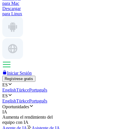
para Mac
Descargar
para Linux
Iniciar Sesión
Regístrese gratis
ES
English
Türkçe
Português
ES
English
Türkçe
Português
Oportunidades
IA
Aumenta el rendimiento del
equipo con IA
Agente de IA
Asistente de IA