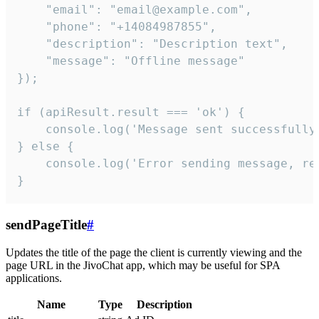
    "email": "email@example.com",

    "phone": "+14084987855",

    "description": "Description text",

    "message": "Offline message"

});

if (apiResult.result === 'ok') {

    console.log('Message sent successfully'
} else {

    console.log('Error sending message, rea
}
sendPageTitle
#
Updates the title of the page the client is currently viewing and the
page URL in the JivoChat app, which may be useful for SPA
applications.
Name
Type
Description