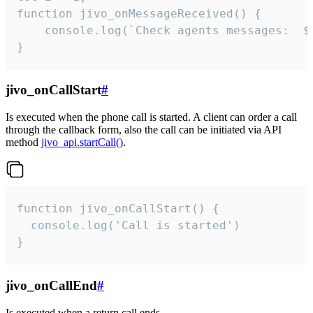
function jivo_onMessageReceived() {

	console.log(`Check agents messages:  ${i++}`)

}
jivo_onCallStart
#
Is executed when the phone call is started. A client can order a call
through the callback form, also the call can be initiated via API
method
jivo_api.startCall()
.
function jivo_onCallStart() {

  console.log('Call is started')

}
jivo_onCallEnd
#
Is executed when a return call ends.