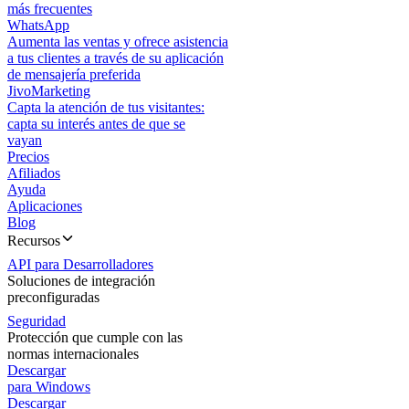
más frecuentes
WhatsApp
Aumenta las ventas y ofrece asistencia
a tus clientes a través de su aplicación
de mensajería preferida
JivoMarketing
Capta la atención de tus visitantes:
capta su interés antes de que se
vayan
Precios
Afiliados
Ayuda
Aplicaciones
Blog
Recursos
API para Desarrolladores
Soluciones de integración
preconfiguradas
Seguridad
Protección que cumple con las
normas internacionales
Descargar
para Windows
Descargar