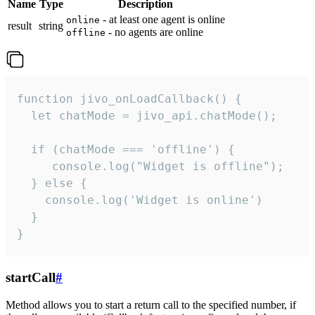
Name
Type
Description
- at least one agent is online
online
result
string
- no agents are online
offline
function jivo_onLoadCallback() {

  let chatMode = jivo_api.chatMode();

  if (chatMode === 'offline') {

     console.log("Widget is offline");

  } else {

    console.log('Widget is online')

  }

}
startCall
#
Method allows you to start a return call to the specified number, if