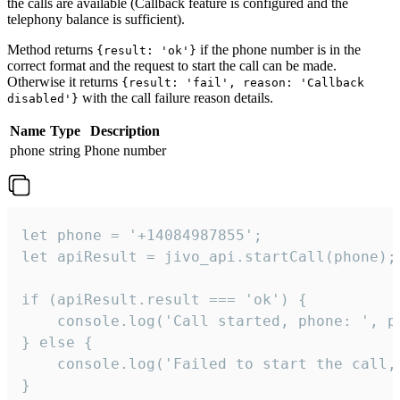
the calls are available (Callback feature is configured and the
telephony balance is sufficient).
Method returns
if the phone number is in the
{result: 'ok'}
correct format and the request to start the call can be made.
Otherwise it returns
{result: 'fail', reason: 'Callback
with the call failure reason details.
disabled'}
Name
Type
Description
phone
string
Phone number
let phone = '+14084987855';

let apiResult = jivo_api.startCall(phone);

if (apiResult.result === 'ok') {

    console.log('Call started, phone: ', ph
} else {

    console.log('Failed to start the call,
}