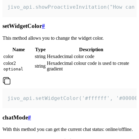
jivo_api.showProactiveInvitation("How can 
setWidgetColor
#
This method allows you to change the widget color.
Name
Type
Description
color
string
Hexadecimal color code
color2
Hexadecimal colour code is used to create
string
gradient
optional
jivo_api.setWidgetColor('#ffffff', '#00000
chatMode
#
With this method you can get the current chat status: online/offline.