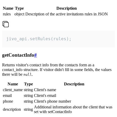
Name
Type
Description
rules
object
Description of the active invitations rules in JSON
jivo_api.setRules(rules);
getContactInfo
#
Returns visitor's contact info from the contacts form as a
contact_info structure. If visitor didn't fill in some fields, the values
there will be
.
null
Name
Type
Description
client_name
string
Client's name
email
string
Client's email
phone
string
Client's phone number
Additional information about the client that was
description
string
set with setContactInfo