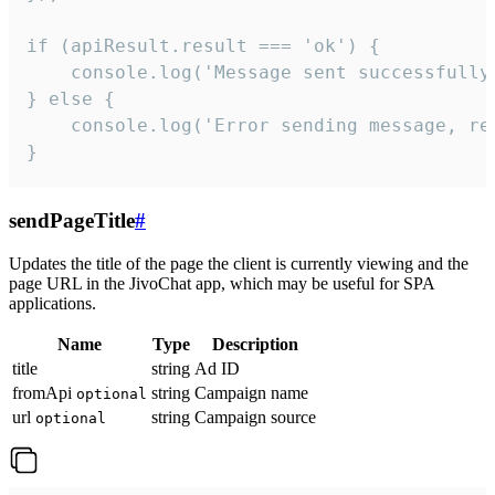
if (apiResult.result === 'ok') {

    console.log('Message sent successfully'
} else {

    console.log('Error sending message, rea
}
sendPageTitle
#
Updates the title of the page the client is currently viewing and the
page URL in the JivoChat app, which may be useful for SPA
applications.
Name
Type
Description
title
string
Ad ID
fromApi
string
Campaign name
optional
url
string
Campaign source
optional