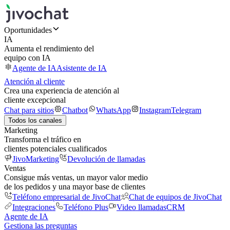
Oportunidades
IA
Aumenta el rendimiento del
equipo con IA
Agente de IA
Asistente de IA
Atención al cliente
Crea una experiencia de atención al
cliente excepcional
Chat para sitios
Chatbot
WhatsApp
Instagram
Telegram
Todos los canales
Marketing
Transforma el tráfico en
clientes potenciales cualificados
JivoMarketing
Devolución de llamadas
Ventas
Consigue más ventas, un mayor valor medio
de los pedidos y una mayor base de clientes
Teléfono empresarial de JivoChat
Chat de equipos de JivoChat
Integraciones
Teléfono Plus
Video llamadas
CRM
Agente de IA
Gestiona las preguntas