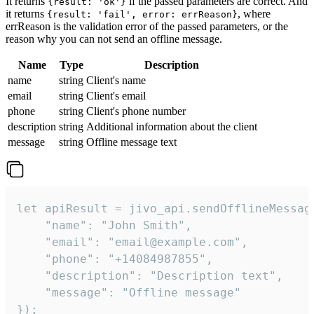
It returns
if the passed parameters are correct. And
{result: 'ok'}
it returns
, where
{result: 'fail', error: errReason}
errReason is the validation error of the passed parameters, or the
reason why you can not send an offline message.
Name
Type
Description
name
string
Client's name
email
string
Client's email
phone
string
Client's phone number
description
string
Additional information about the client
message
string
Offline message text
let apiResult = jivo_api.sendOfflineMessage
    "name": "John Smith",

    "email": "email@example.com",

    "phone": "+14084987855",

    "description": "Description text",

    "message": "Offline message"

});
