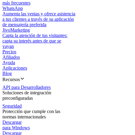
más frecuentes
WhatsApp
Aumenta las ventas y ofrece asistencia
a tus clientes a través de su aplicación
de mensajería preferida
JivoMarketing
Capta la atención de tus visitantes:
capta su interés antes de que se
vayan
Precios
Afiliados
Ayuda
Aplicaciones
Blog
Recursos
API para Desarrolladores
Soluciones de integración
preconfiguradas
Seguridad
Protección que cumple con las
normas internacionales
Descargar
para Windows
Descargar