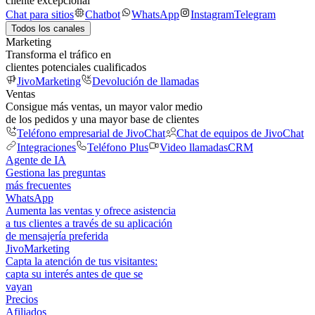
cliente excepcional
Chat para sitios
Chatbot
WhatsApp
Instagram
Telegram
Todos los canales
Marketing
Transforma el tráfico en
clientes potenciales cualificados
JivoMarketing
Devolución de llamadas
Ventas
Consigue más ventas, un mayor valor medio
de los pedidos y una mayor base de clientes
Teléfono empresarial de JivoChat
Chat de equipos de JivoChat
Integraciones
Teléfono Plus
Video llamadas
CRM
Agente de IA
Gestiona las preguntas
más frecuentes
WhatsApp
Aumenta las ventas y ofrece asistencia
a tus clientes a través de su aplicación
de mensajería preferida
JivoMarketing
Capta la atención de tus visitantes:
capta su interés antes de que se
vayan
Precios
Afiliados