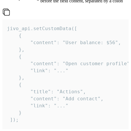
before the field content, separated by a colon
jivo_api.setCustomData([

    {

        "content": "User balance: $56",

    },

    {

        "content": "Open customer profile",
        "link": "..."

    },

    {

        "title": "Actions",

        "content": "Add contact",

        "link": "..."

    }

 ]);