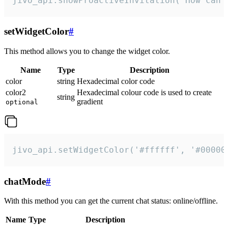
jivo_api.showProactiveInvitation("How can 
setWidgetColor
#
This method allows you to change the widget color.
Name
Type
Description
color
string
Hexadecimal color code
color2
Hexadecimal colour code is used to create
string
gradient
optional
jivo_api.setWidgetColor('#ffffff', '#00000
chatMode
#
With this method you can get the current chat status: online/offline.
Name
Type
Description