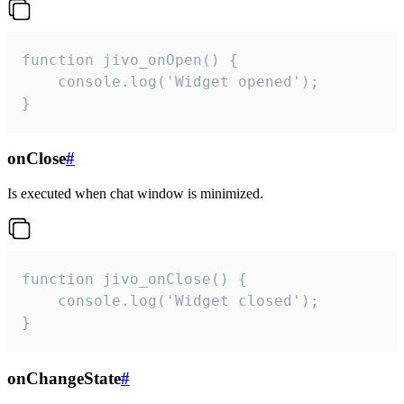
function jivo_onOpen() {

    console.log('Widget opened');

}
onClose
#
Is executed when chat window is minimized.
function jivo_onClose() {

    console.log('Widget closed');

}
onChangeState
#