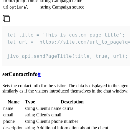
fromApi
string
Campaign name
optional
url
string
Campaign source
optional
let title = 'This is custom page title';

let url = 'https://site.com/url_to_page?q=p
jivo_api.sendPageTitle(title, true, url);
setContactInfo
#
Sets the contact info for the visitor. The data is displayed to the agent
similarly as if the visitors introduced themselves in the chat window.
Name
Type
Description
name
string
Client's name сайта
email
string
Client's email
phone
string
Client's phone number
description
string
Additional information about the client