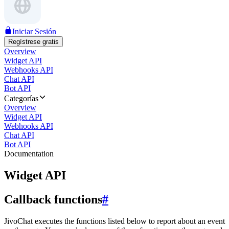
Iniciar Sesión
Regístrese gratis
Overview
Widget API
Webhooks API
Chat API
Bot API
Categorías
Overview
Widget API
Webhooks API
Chat API
Bot API
Documentation
Widget API
Callback functions
#
JivoChat executes the functions listed below to report about an event