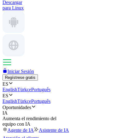
Descargar
para Linux
Iniciar Sesión
Regístrese gratis
ES
English
Türkçe
Português
ES
English
Türkçe
Português
Oportunidades
IA
Aumenta el rendimiento del
equipo con IA
Agente de IA
Asistente de IA