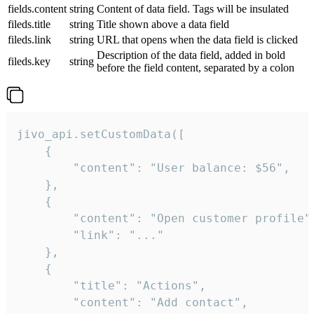
fields.content
string
Content of data field. Tags will be insulated
fileds.title
string
Title shown above a data field
fileds.link
string
URL that opens when the data field is clicked
Description of the data field, added in bold
fileds.key
string
before the field content, separated by a colon
jivo_api.setCustomData([

    {

        "content": "User balance: $56",

    },

    {

        "content": "Open customer profile",
        "link": "..."

    },

    {

        "title": "Actions",

        "content": "Add contact",
