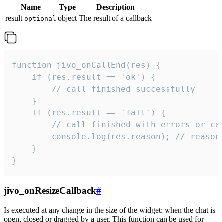
Name
Type
Description
result
object
The result of a callback
optional
function jivo_onCallEnd(res) {

    if (res.result == 'ok') {

        // call finished successfully

    }

    if (res.result == 'fail') {

        // call finished with errors or can
        console.log(res.reason); // reason 
    }

}
jivo_onResizeCallback
#
Is executed at any change in the size of the widget: when the chat is
open, closed or dragged by a user. This function can be used for