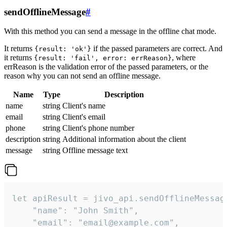
sendOfflineMessage
#
With this method you can send a message in the offline chat mode.
It returns
if the passed parameters are correct. And
{result: 'ok'}
it returns
, where
{result: 'fail', error: errReason}
errReason is the validation error of the passed parameters, or the
reason why you can not send an offline message.
Name
Type
Description
name
string
Client's name
email
string
Client's email
phone
string
Client's phone number
description
string
Additional information about the client
message
string
Offline message text
let apiResult = jivo_api.sendOfflineMessage
    "name": "John Smith",

    "email": "email@example.com",
