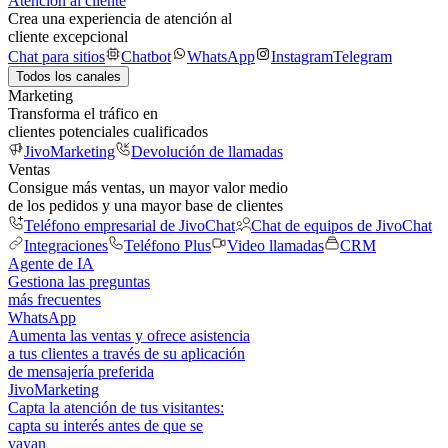
Atención al cliente
Crea una experiencia de atención al
cliente excepcional
Chat para sitios
Chatbot
WhatsApp
Instagram
Telegram
Todos los canales
Marketing
Transforma el tráfico en
clientes potenciales cualificados
JivoMarketing
Devolución de llamadas
Ventas
Consigue más ventas, un mayor valor medio
de los pedidos y una mayor base de clientes
Teléfono empresarial de JivoChat
Chat de equipos de JivoChat
Integraciones
Teléfono Plus
Video llamadas
CRM
Agente de IA
Gestiona las preguntas
más frecuentes
WhatsApp
Aumenta las ventas y ofrece asistencia
a tus clientes a través de su aplicación
de mensajería preferida
JivoMarketing
Capta la atención de tus visitantes:
capta su interés antes de que se
vayan