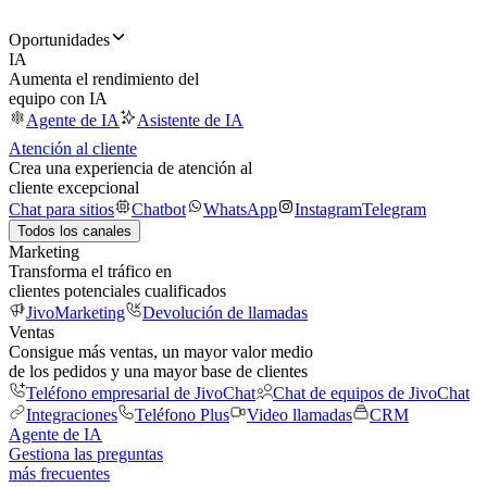
Oportunidades
IA
Aumenta el rendimiento del
equipo con IA
Agente de IA
Asistente de IA
Atención al cliente
Crea una experiencia de atención al
cliente excepcional
Chat para sitios
Chatbot
WhatsApp
Instagram
Telegram
Todos los canales
Marketing
Transforma el tráfico en
clientes potenciales cualificados
JivoMarketing
Devolución de llamadas
Ventas
Consigue más ventas, un mayor valor medio
de los pedidos y una mayor base de clientes
Teléfono empresarial de JivoChat
Chat de equipos de JivoChat
Integraciones
Teléfono Plus
Video llamadas
CRM
Agente de IA
Gestiona las preguntas
más frecuentes