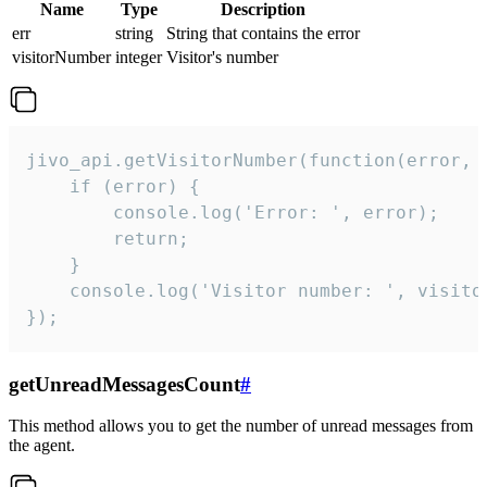
Name
Type
Description
err
string
String that contains the error
visitorNumber
integer
Visitor's number
jivo_api.getVisitorNumber(function(error, v
    if (error) {

        console.log('Error: ', error);

        return;

    }  

    console.log('Visitor number: ', visitor
});
getUnreadMessagesCount
#
This method allows you to get the number of unread messages from
the agent.