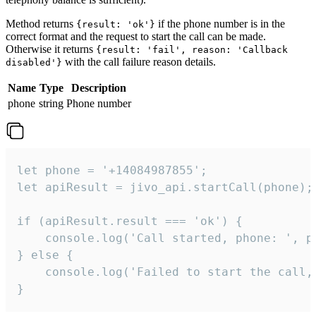
Method returns
if the phone number is in the
{result: 'ok'}
correct format and the request to start the call can be made.
Otherwise it returns
{result: 'fail', reason: 'Callback
with the call failure reason details.
disabled'}
Name
Type
Description
phone
string
Phone number
let phone = '+14084987855';

let apiResult = jivo_api.startCall(phone);

if (apiResult.result === 'ok') {

    console.log('Call started, phone: ', ph
} else {

    console.log('Failed to start the call,
}