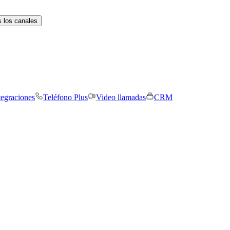
 los canales
tegraciones
Teléfono Plus
Video llamadas
CRM