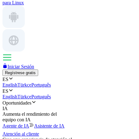
para Linux
Iniciar Sesión
Regístrese gratis
ES
English
Türkçe
Português
ES
English
Türkçe
Português
Oportunidades
IA
Aumenta el rendimiento del
equipo con IA
Agente de IA
Asistente de IA
Atención al cliente