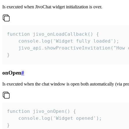
Is executed when JivoChat widget initialization is over.
function jivo_onLoadCallback() {

    console.log('Widget fully loaded');

    jivo_api.showProactiveInvitation("How c
}
onOpen
#
Is executed when the chat window is open both automatically (via proa
function jivo_onOpen() {

    console.log('Widget opened');

}