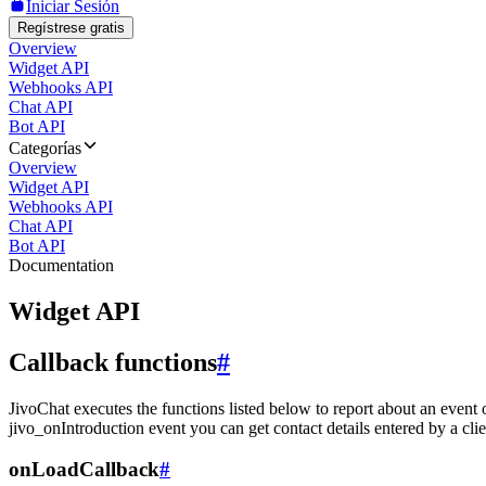
Iniciar Sesión
Regístrese gratis
Overview
Widget API
Webhooks API
Chat API
Bot API
Categorías
Overview
Widget API
Webhooks API
Chat API
Bot API
Documentation
Widget API
Callback functions
#
JivoChat executes the functions listed below to report about an event 
jivo_onIntroduction event you can get contact details entered by a clie
onLoadCallback
#