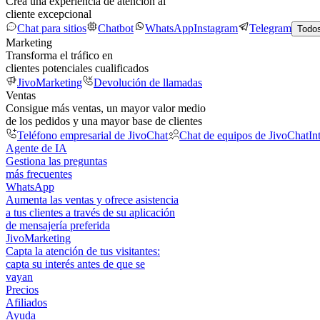
Crea una experiencia de atención al
cliente excepcional
Chat para sitios
Chatbot
WhatsApp
Instagram
Telegram
Todos
Marketing
Transforma el tráfico en
clientes potenciales cualificados
JivoMarketing
Devolución de llamadas
Ventas
Consigue más ventas, un mayor valor medio
de los pedidos y una mayor base de clientes
Teléfono empresarial de JivoChat
Chat de equipos de JivoChat
In
Agente de IA
Gestiona las preguntas
más frecuentes
WhatsApp
Aumenta las ventas y ofrece asistencia
a tus clientes a través de su aplicación
de mensajería preferida
JivoMarketing
Capta la atención de tus visitantes:
capta su interés antes de que se
vayan
Precios
Afiliados
Ayuda