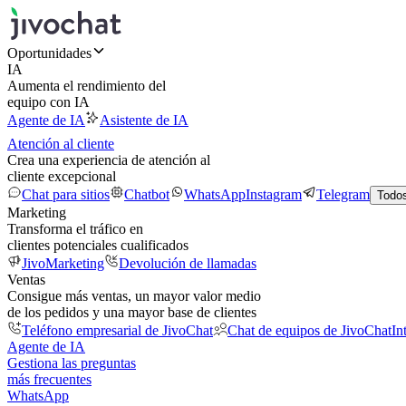
Oportunidades
IA
Aumenta el rendimiento del
equipo con IA
Agente de IA
Asistente de IA
Atención al cliente
Crea una experiencia de atención al
cliente excepcional
Chat para sitios
Chatbot
WhatsApp
Instagram
Telegram
Todos
Marketing
Transforma el tráfico en
clientes potenciales cualificados
JivoMarketing
Devolución de llamadas
Ventas
Consigue más ventas, un mayor valor medio
de los pedidos y una mayor base de clientes
Teléfono empresarial de JivoChat
Chat de equipos de JivoChat
In
Agente de IA
Gestiona las preguntas
más frecuentes
WhatsApp