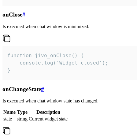
onClose
#
Is executed when chat window is minimized.
function jivo_onClose() {

    console.log('Widget closed');

}
onChangeState
#
Is executed when chat window state has changed.
Name
Type
Description
state
string
Current widget state