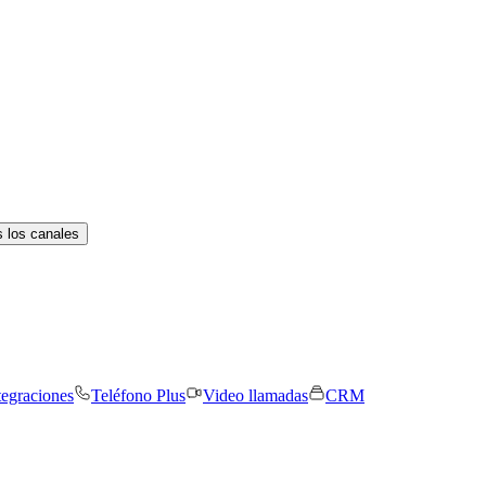
 los canales
tegraciones
Teléfono Plus
Video llamadas
CRM