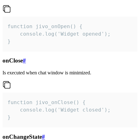
function jivo_onOpen() {

    console.log('Widget opened');

}
onClose
#
Is executed when chat window is minimized.
function jivo_onClose() {

    console.log('Widget closed');

}
onChangeState
#