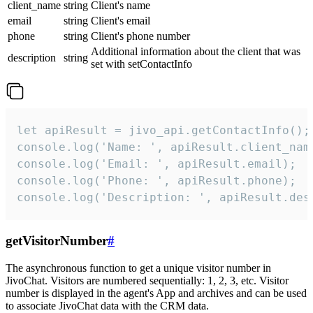
client_name
string
Client's name
email
string
Client's email
phone
string
Client's phone number
Additional information about the client that was
description
string
set with setContactInfo
let apiResult = jivo_api.getContactInfo();

console.log('Name: ', apiResult.client_name
console.log('Email: ', apiResult.email);

console.log('Phone: ', apiResult.phone);

console.log('Description: ', apiResult.des
getVisitorNumber
#
The asynchronous function to get a unique visitor number in
JivoChat. Visitors are numbered sequentially: 1, 2, 3, etc. Visitor
number is displayed in the agent's App and archives and can be used
to associate JivoChat data with the CRM data.