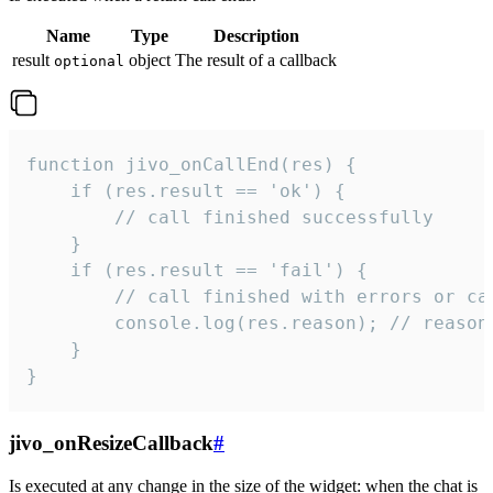
Name
Type
Description
result
object
The result of a callback
optional
function jivo_onCallEnd(res) {

    if (res.result == 'ok') {

        // call finished successfully

    }

    if (res.result == 'fail') {

        // call finished with errors or can
        console.log(res.reason); // reason 
    }

}
jivo_onResizeCallback
#
Is executed at any change in the size of the widget: when the chat is