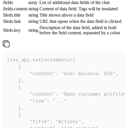
fields
array
List of additional data fields of the chat
fields.content
string
Content of data field. Tags will be insulated
fileds.title
string
Title shown above a data field
fileds.link
string
URL that opens when the data field is clicked
Description of the data field, added in bold
fileds.key
string
before the field content, separated by a colon
jivo_api.setCustomData([

    {

        "content": "User balance: $56",

    },

    {

        "content": "Open customer profile",
        "link": "..."

    },

    {

        "title": "Actions",
