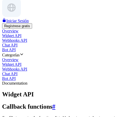
Iniciar Sesión
Regístrese gratis
Overview
Widget API
Webhooks API
Chat API
Bot API
Categorías
Overview
Widget API
Webhooks API
Chat API
Bot API
Documentation
Widget API
Callback functions
#