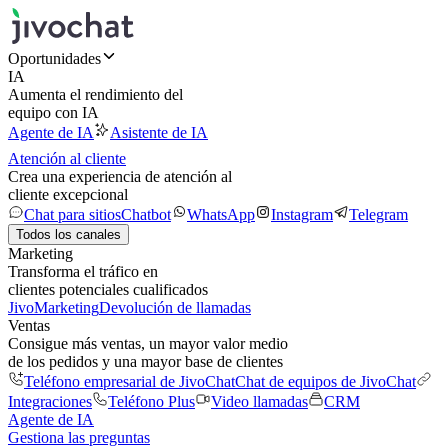
Oportunidades
IA
Aumenta el rendimiento del
equipo con IA
Agente de IA
Asistente de IA
Atención al cliente
Crea una experiencia de atención al
cliente excepcional
Chat para sitios
Chatbot
WhatsApp
Instagram
Telegram
Todos los canales
Marketing
Transforma el tráfico en
clientes potenciales cualificados
JivoMarketing
Devolución de llamadas
Ventas
Consigue más ventas, un mayor valor medio
de los pedidos y una mayor base de clientes
Teléfono empresarial de JivoChat
Chat de equipos de JivoChat
Integraciones
Teléfono Plus
Video llamadas
CRM
Agente de IA
Gestiona las preguntas