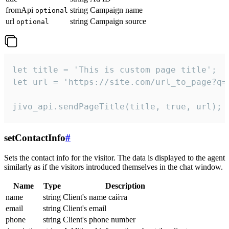
fromApi
string
Campaign name
optional
url
string
Campaign source
optional
let title = 'This is custom page title';

let url = 'https://site.com/url_to_page?q=p
jivo_api.sendPageTitle(title, true, url);
setContactInfo
#
Sets the contact info for the visitor. The data is displayed to the agent
similarly as if the visitors introduced themselves in the chat window.
Name
Type
Description
name
string
Client's name сайта
email
string
Client's email
phone
string
Client's phone number