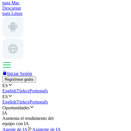
para Mac
Descargar
para Linux
Iniciar Sesión
Regístrese gratis
ES
English
Türkçe
Português
ES
English
Türkçe
Português
Oportunidades
IA
Aumenta el rendimiento del
equipo con IA
Agente de IA
Asistente de IA