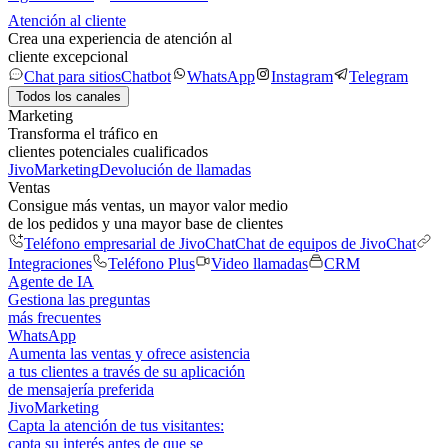
Atención al cliente
Crea una experiencia de atención al
cliente excepcional
Chat para sitios
Chatbot
WhatsApp
Instagram
Telegram
Todos los canales
Marketing
Transforma el tráfico en
clientes potenciales cualificados
JivoMarketing
Devolución de llamadas
Ventas
Consigue más ventas, un mayor valor medio
de los pedidos y una mayor base de clientes
Teléfono empresarial de JivoChat
Chat de equipos de JivoChat
Integraciones
Teléfono Plus
Video llamadas
CRM
Agente de IA
Gestiona las preguntas
más frecuentes
WhatsApp
Aumenta las ventas y ofrece asistencia
a tus clientes a través de su aplicación
de mensajería preferida
JivoMarketing
Capta la atención de tus visitantes:
capta su interés antes de que se