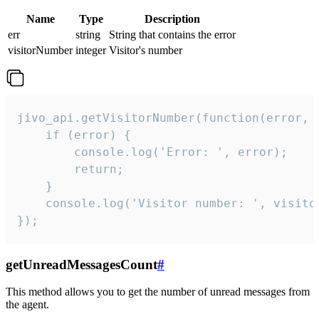
Name
Type
Description
err
string
String that contains the error
visitorNumber
integer
Visitor's number
jivo_api.getVisitorNumber(function(error, v
    if (error) {

        console.log('Error: ', error);

        return;

    }  

    console.log('Visitor number: ', visitor
});
getUnreadMessagesCount
#
This method allows you to get the number of unread messages from
the agent.