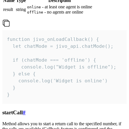
Name
Type
Description
- at least one agent is online
online
result
string
- no agents are online
offline
function jivo_onLoadCallback() {

  let chatMode = jivo_api.chatMode();

  if (chatMode === 'offline') {

     console.log("Widget is offline");

  } else {

    console.log('Widget is online')

  }

}
startCall
#
Method allows you to start a return call to the specified number, if
the calls are available (Callback feature is configured and the