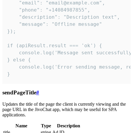
    "email": "email@example.com",

    "phone": "+14084987855",

    "description": "Description text",

    "message": "Offline message"

});

if (apiResult.result === 'ok') {

    console.log('Message sent successfully'
} else {

    console.log('Error sending message, rea
}
sendPageTitle
#
Updates the title of the page the client is currently viewing and the
page URL in the JivoChat app, which may be useful for SPA
applications.
Name
Type
Description
title
string
Ad ID