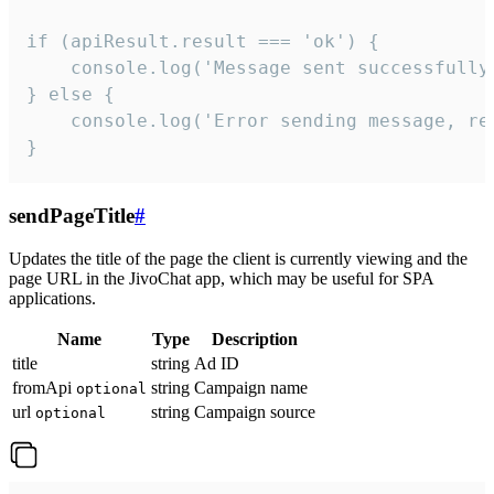
if (apiResult.result === 'ok') {

    console.log('Message sent successfully'
} else {

    console.log('Error sending message, rea
}
sendPageTitle
#
Updates the title of the page the client is currently viewing and the
page URL in the JivoChat app, which may be useful for SPA
applications.
Name
Type
Description
title
string
Ad ID
fromApi
string
Campaign name
optional
url
string
Campaign source
optional