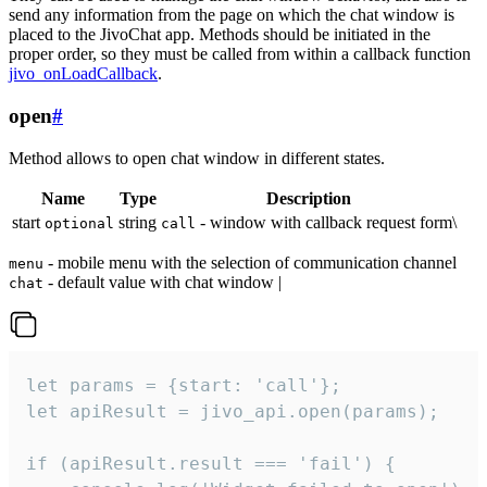
send any information from the page on which the chat window is
placed to the JivoChat app. Methods should be initiated in the
proper order, so they must be called from within a callback function
jivo_onLoadCallback
.
open
#
Method allows to open chat window in different states.
Name
Type
Description
start
string
- window with callback request form\
optional
call
- mobile menu with the selection of communication channel
menu
- default value with chat window |
chat
let params = {start: 'call'};

let apiResult = jivo_api.open(params);

if (apiResult.result === 'fail') {
