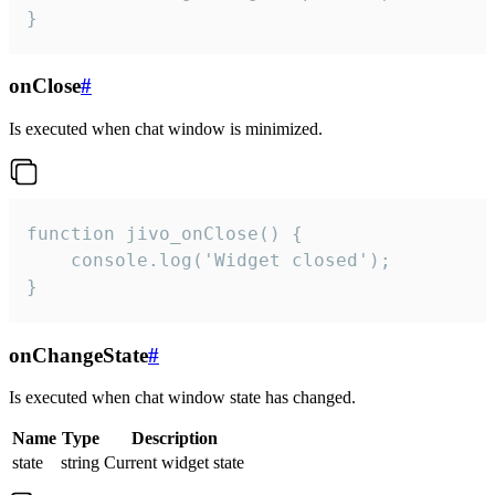
}
onClose
#
Is executed when chat window is minimized.
function jivo_onClose() {

    console.log('Widget closed');

}
onChangeState
#
Is executed when chat window state has changed.
Name
Type
Description
state
string
Current widget state