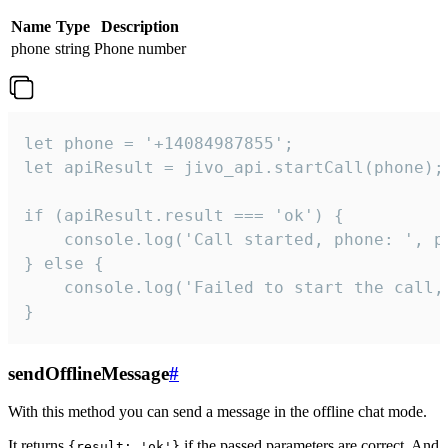
Name
Type
Description
phone
string
Phone number
let phone = '+14084987855';

let apiResult = jivo_api.startCall(phone);

if (apiResult.result === 'ok') {

    console.log('Call started, phone: ', ph
} else {

    console.log('Failed to start the call,
}
sendOfflineMessage
#
With this method you can send a message in the offline chat mode.
It returns
if the passed parameters are correct. And
{result: 'ok'}