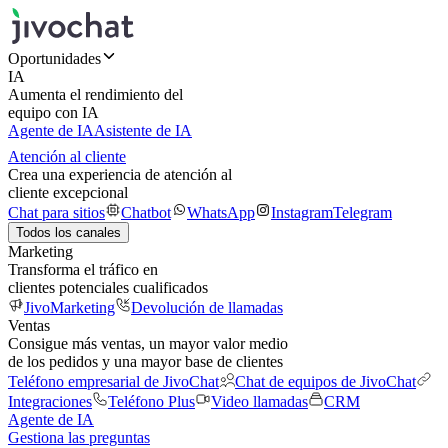
Oportunidades
IA
Aumenta el rendimiento del
equipo con IA
Agente de IA
Asistente de IA
Atención al cliente
Crea una experiencia de atención al
cliente excepcional
Chat para sitios
Chatbot
WhatsApp
Instagram
Telegram
Todos los canales
Marketing
Transforma el tráfico en
clientes potenciales cualificados
JivoMarketing
Devolución de llamadas
Ventas
Consigue más ventas, un mayor valor medio
de los pedidos y una mayor base de clientes
Teléfono empresarial de JivoChat
Chat de equipos de JivoChat
Integraciones
Teléfono Plus
Video llamadas
CRM
Agente de IA
Gestiona las preguntas