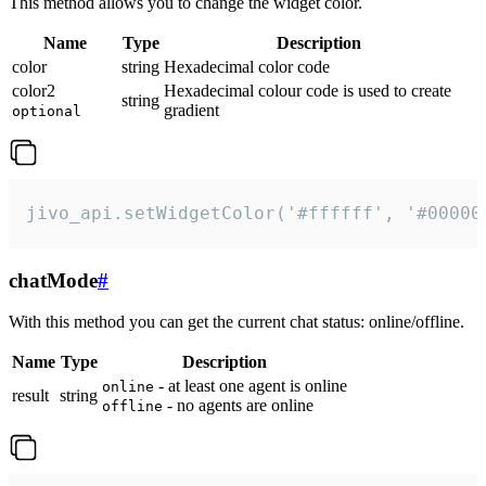
This method allows you to change the widget color.
Name
Type
Description
color
string
Hexadecimal color code
color2
Hexadecimal colour code is used to create
string
gradient
optional
jivo_api.setWidgetColor('#ffffff', '#00000
chatMode
#
With this method you can get the current chat status: online/offline.
Name
Type
Description
- at least one agent is online
online
result
string
- no agents are online
offline