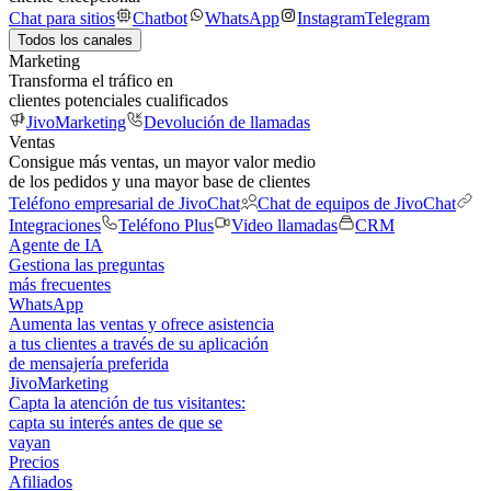
Chat para sitios
Chatbot
WhatsApp
Instagram
Telegram
Todos los canales
Marketing
Transforma el tráfico en
clientes potenciales cualificados
JivoMarketing
Devolución de llamadas
Ventas
Consigue más ventas, un mayor valor medio
de los pedidos y una mayor base de clientes
Teléfono empresarial de JivoChat
Chat de equipos de JivoChat
Integraciones
Teléfono Plus
Video llamadas
CRM
Agente de IA
Gestiona las preguntas
más frecuentes
WhatsApp
Aumenta las ventas y ofrece asistencia
a tus clientes a través de su aplicación
de mensajería preferida
JivoMarketing
Capta la atención de tus visitantes:
capta su interés antes de que se
vayan
Precios
Afiliados