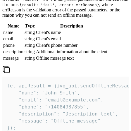
it returns
, where
{result: 'fail', error: errReason}
errReason is the validation error of the passed parameters, or the
reason why you can not send an offline message.
Name
Type
Description
name
string
Client's name
email
string
Client's email
phone
string
Client's phone number
description
string
Additional information about the client
message
string
Offline message text
let apiResult = jivo_api.sendOfflineMessage
    "name": "John Smith",

    "email": "email@example.com",

    "phone": "+14084987855",

    "description": "Description text",

    "message": "Offline message"

});
