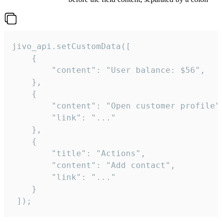
jivo_api.setCustomData([

    {

        "content": "User balance: $56",

    },

    {

        "content": "Open customer profile",
        "link": "..."

    },

    {

        "title": "Actions",

        "content": "Add contact",

        "link": "..."

    }

 ]);