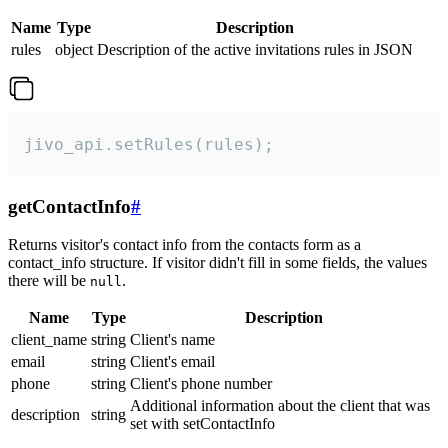
Name
Type
Description
rules
object
Description of the active invitations rules in JSON
jivo_api.setRules(rules);
getContactInfo
#
Returns visitor's contact info from the contacts form as a
contact_info structure. If visitor didn't fill in some fields, the values
there will be
.
null
Name
Type
Description
client_name
string
Client's name
email
string
Client's email
phone
string
Client's phone number
Additional information about the client that was
description
string
set with setContactInfo