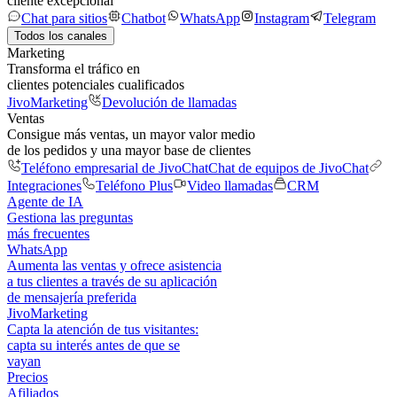
cliente excepcional
Chat para sitios
Chatbot
WhatsApp
Instagram
Telegram
Todos los canales
Marketing
Transforma el tráfico en
clientes potenciales cualificados
JivoMarketing
Devolución de llamadas
Ventas
Consigue más ventas, un mayor valor medio
de los pedidos y una mayor base de clientes
Teléfono empresarial de JivoChat
Chat de equipos de JivoChat
Integraciones
Teléfono Plus
Video llamadas
CRM
Agente de IA
Gestiona las preguntas
más frecuentes
WhatsApp
Aumenta las ventas y ofrece asistencia
a tus clientes a través de su aplicación
de mensajería preferida
JivoMarketing
Capta la atención de tus visitantes:
capta su interés antes de que se
vayan
Precios
Afiliados