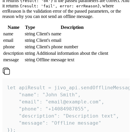
It returns
if the passed parameters are correct. And
{result: 'ok'}
it returns
, where
{result: 'fail', error: errReason}
errReason is the validation error of the passed parameters, or the
reason why you can not send an offline message.
Name
Type
Description
name
string
Client's name
email
string
Client's email
phone
string
Client's phone number
description
string
Additional information about the client
message
string
Offline message text
let apiResult = jivo_api.sendOfflineMessage
    "name": "John Smith",

    "email": "email@example.com",

    "phone": "+14084987855",

    "description": "Description text",

    "message": "Offline message"

});
