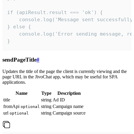
if (apiResult.result === 'ok') {

    console.log('Message sent successfully'
} else {

    console.log('Error sending message, rea
}
sendPageTitle
#
Updates the title of the page the client is currently viewing and the
page URL in the JivoChat app, which may be useful for SPA
applications.
Name
Type
Description
title
string
Ad ID
fromApi
string
Campaign name
optional
url
string
Campaign source
optional