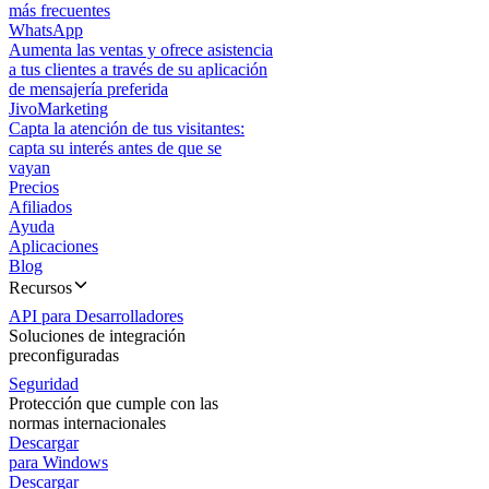
más frecuentes
WhatsApp
Aumenta las ventas y ofrece asistencia
a tus clientes a través de su aplicación
de mensajería preferida
JivoMarketing
Capta la atención de tus visitantes:
capta su interés antes de que se
vayan
Precios
Afiliados
Ayuda
Aplicaciones
Blog
Recursos
API para Desarrolladores
Soluciones de integración
preconfiguradas
Seguridad
Protección que cumple con las
normas internacionales
Descargar
para Windows
Descargar