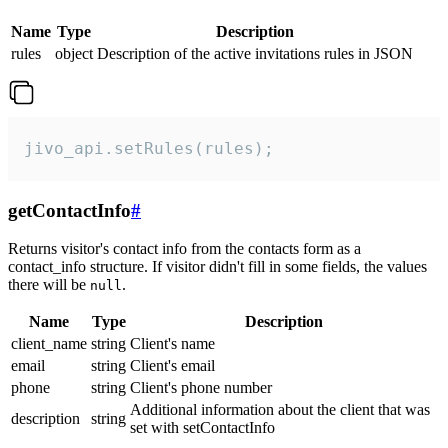
Name
Type
Description
rules
object
Description of the active invitations rules in JSON
jivo_api.setRules(rules);
getContactInfo
#
Returns visitor's contact info from the contacts form as a
contact_info structure. If visitor didn't fill in some fields, the values
there will be
.
null
Name
Type
Description
client_name
string
Client's name
email
string
Client's email
phone
string
Client's phone number
Additional information about the client that was
description
string
set with setContactInfo