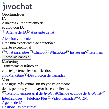
Oportunidades
IA
Aumenta el rendimiento del
equipo con IA
Agente de IA
Asistente de IA
Atención al cliente
Crea una experiencia de atención al
cliente excepcional
Chat para sitios
Chatbot
WhatsApp
Instagram
Telegram
Todos los canales
Marketing
Transforma el tráfico en
clientes potenciales cualificados
JivoMarketing
Devolución de llamadas
Ventas
Consigue más ventas, un mayor valor medio
de los pedidos y una mayor base de clientes
Teléfono empresarial de JivoChat
Chat de equipos de JivoChat
Integraciones
Teléfono Plus
Video llamadas
CRM
Agente de IA
Gestiona las preguntas