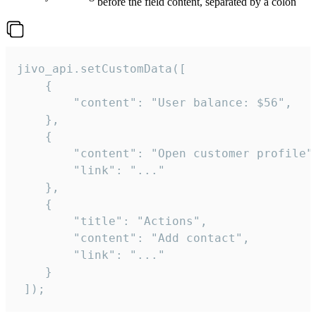
before the field content, separated by a colon
jivo_api.setCustomData([

    {

        "content": "User balance: $56",

    },

    {

        "content": "Open customer profile",
        "link": "..."

    },

    {

        "title": "Actions",

        "content": "Add contact",

        "link": "..."

    }

 ]);