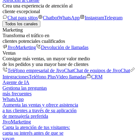
Atención al cliente
Crea una experiencia de atención al
cliente excepcional
Chat para sitios
Chatbot
WhatsApp
Instagram
Telegram
Todos los canales
Marketing
Transforma el tráfico en
clientes potenciales cualificados
JivoMarketing
Devolución de llamadas
Ventas
Consigue más ventas, un mayor valor medio
de los pedidos y una mayor base de clientes
Teléfono empresarial de JivoChat
Chat de equipos de JivoChat
Integraciones
Teléfono Plus
Video llamadas
CRM
Agente de IA
Gestiona las preguntas
más frecuentes
WhatsApp
Aumenta las ventas y ofrece asistencia
a tus clientes a través de su aplicación
de mensajería preferida
JivoMarketing
Capta la atención de tus visitantes:
capta su interés antes de que se
vayan