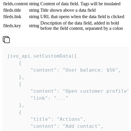
fields.content
string
Content of data field. Tags will be insulated
fileds.title
string
Title shown above a data field
fileds.link
string
URL that opens when the data field is clicked
Description of the data field, added in bold
fileds.key
string
before the field content, separated by a colon
jivo_api.setCustomData([

    {

        "content": "User balance: $56",

    },

    {

        "content": "Open customer profile",
        "link": "..."

    },

    {

        "title": "Actions",

        "content": "Add contact",
