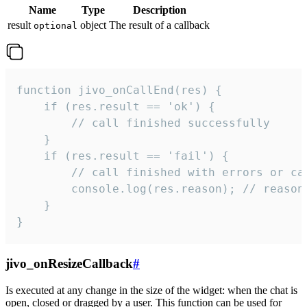
Name
Type
Description
result
object
The result of a callback
optional
function jivo_onCallEnd(res) {

    if (res.result == 'ok') {

        // call finished successfully

    }

    if (res.result == 'fail') {

        // call finished with errors or can
        console.log(res.reason); // reason 
    }

}
jivo_onResizeCallback
#
Is executed at any change in the size of the widget: when the chat is
open, closed or dragged by a user. This function can be used for