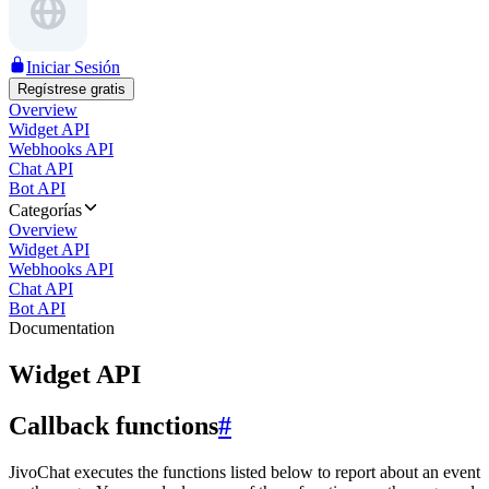
Iniciar Sesión
Regístrese gratis
Overview
Widget API
Webhooks API
Chat API
Bot API
Categorías
Overview
Widget API
Webhooks API
Chat API
Bot API
Documentation
Widget API
Callback functions
#
JivoChat executes the functions listed below to report about an event