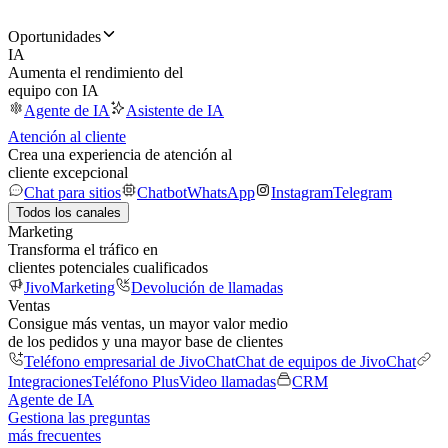
Oportunidades
IA
Aumenta el rendimiento del
equipo con IA
Agente de IA
Asistente de IA
Atención al cliente
Crea una experiencia de atención al
cliente excepcional
Chat para sitios
Chatbot
WhatsApp
Instagram
Telegram
Todos los canales
Marketing
Transforma el tráfico en
clientes potenciales cualificados
JivoMarketing
Devolución de llamadas
Ventas
Consigue más ventas, un mayor valor medio
de los pedidos y una mayor base de clientes
Teléfono empresarial de JivoChat
Chat de equipos de JivoChat
Integraciones
Teléfono Plus
Video llamadas
CRM
Agente de IA
Gestiona las preguntas
más frecuentes