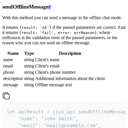
sendOfflineMessage
#
With this method you can send a message in the offline chat mode.
It returns
if the passed parameters are correct. And
{result: 'ok'}
it returns
, where
{result: 'fail', error: errReason}
errReason is the validation error of the passed parameters, or the
reason why you can not send an offline message.
Name
Type
Description
name
string
Client's name
email
string
Client's email
phone
string
Client's phone number
description
string
Additional information about the client
message
string
Offline message text
let apiResult = jivo_api.sendOfflineMessage
    "name": "John Smith",

    "email": "email@example.com",
