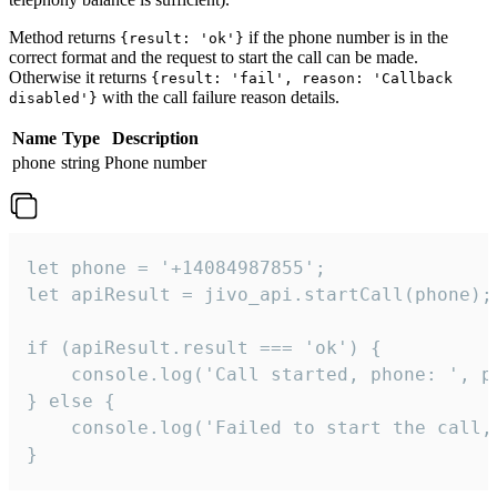
Method returns
if the phone number is in the
{result: 'ok'}
correct format and the request to start the call can be made.
Otherwise it returns
{result: 'fail', reason: 'Callback
with the call failure reason details.
disabled'}
Name
Type
Description
phone
string
Phone number
let phone = '+14084987855';

let apiResult = jivo_api.startCall(phone);

if (apiResult.result === 'ok') {

    console.log('Call started, phone: ', ph
} else {

    console.log('Failed to start the call,
}