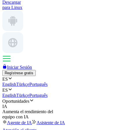
Descargar
para Linux
Iniciar Sesión
Regístrese gratis
ES
English
Türkçe
Português
ES
English
Türkçe
Português
Oportunidades
IA
Aumenta el rendimiento del
equipo con IA
Agente de IA
Asistente de IA