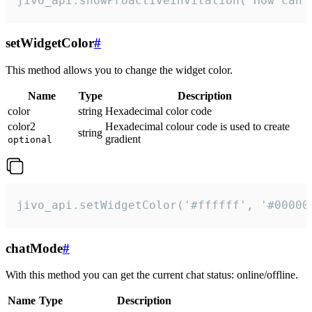
jivo_api.showProactiveInvitation("How can 
setWidgetColor
#
This method allows you to change the widget color.
Name
Type
Description
color
string
Hexadecimal color code
color2
Hexadecimal colour code is used to create
string
gradient
optional
jivo_api.setWidgetColor('#ffffff', '#00000
chatMode
#
With this method you can get the current chat status: online/offline.
Name
Type
Description