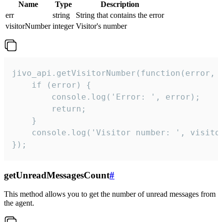
Name
Type
Description
err
string
String that contains the error
visitorNumber
integer
Visitor's number
jivo_api.getVisitorNumber(function(error, v
    if (error) {

        console.log('Error: ', error);

        return;

    }  

    console.log('Visitor number: ', visitor
});
getUnreadMessagesCount
#
This method allows you to get the number of unread messages from
the agent.