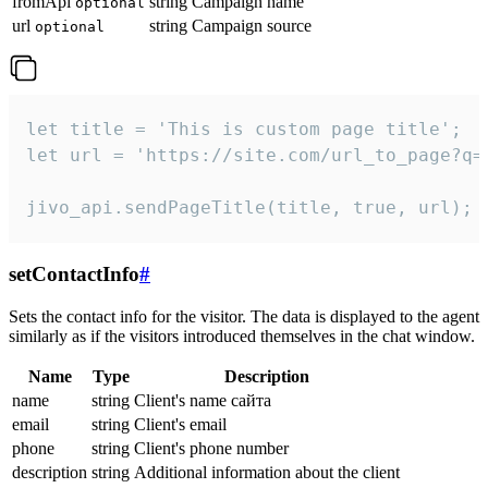
fromApi
string
Campaign name
optional
url
string
Campaign source
optional
let title = 'This is custom page title';

let url = 'https://site.com/url_to_page?q=p
jivo_api.sendPageTitle(title, true, url);
setContactInfo
#
Sets the contact info for the visitor. The data is displayed to the agent
similarly as if the visitors introduced themselves in the chat window.
Name
Type
Description
name
string
Client's name сайта
email
string
Client's email
phone
string
Client's phone number
description
string
Additional information about the client