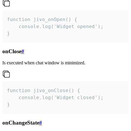
function jivo_onOpen() {

    console.log('Widget opened');

}
onClose
#
Is executed when chat window is minimized.
function jivo_onClose() {

    console.log('Widget closed');

}
onChangeState
#