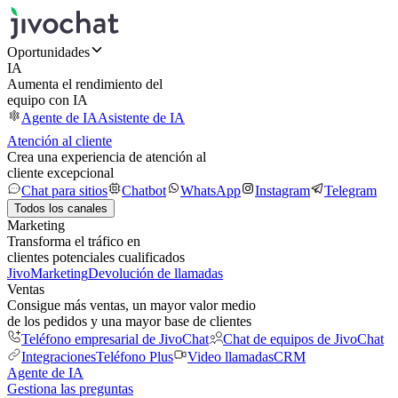
Oportunidades
IA
Aumenta el rendimiento del
equipo con IA
Agente de IA
Asistente de IA
Atención al cliente
Crea una experiencia de atención al
cliente excepcional
Chat para sitios
Chatbot
WhatsApp
Instagram
Telegram
Todos los canales
Marketing
Transforma el tráfico en
clientes potenciales cualificados
JivoMarketing
Devolución de llamadas
Ventas
Consigue más ventas, un mayor valor medio
de los pedidos y una mayor base de clientes
Teléfono empresarial de JivoChat
Chat de equipos de JivoChat
Integraciones
Teléfono Plus
Video llamadas
CRM
Agente de IA
Gestiona las preguntas