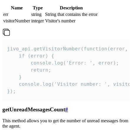
Name
Type
Description
err
string
String that contains the error
visitorNumber
integer
Visitor's number
jivo_api.getVisitorNumber(function(error, v
    if (error) {

        console.log('Error: ', error);

        return;

    }  

    console.log('Visitor number: ', visitor
});
getUnreadMessagesCount
#
This method allows you to get the number of unread messages from
the agent.