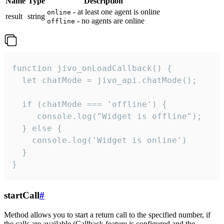
Name
Type
Description
- at least one agent is online
online
result
string
- no agents are online
offline
function jivo_onLoadCallback() {

  let chatMode = jivo_api.chatMode();

  if (chatMode === 'offline') {

     console.log("Widget is offline");

  } else {

    console.log('Widget is online')

  }

}
startCall
#
Method allows you to start a return call to the specified number, if
the calls are available (Callback feature is configured and the