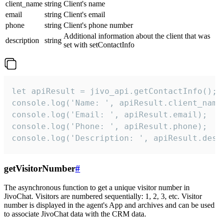
client_name
string
Client's name
email
string
Client's email
phone
string
Client's phone number
Additional information about the client that was
description
string
set with setContactInfo
let apiResult = jivo_api.getContactInfo();

console.log('Name: ', apiResult.client_name
console.log('Email: ', apiResult.email);

console.log('Phone: ', apiResult.phone);

console.log('Description: ', apiResult.des
getVisitorNumber
#
The asynchronous function to get a unique visitor number in
JivoChat. Visitors are numbered sequentially: 1, 2, 3, etc. Visitor
number is displayed in the agent's App and archives and can be used
to associate JivoChat data with the CRM data.