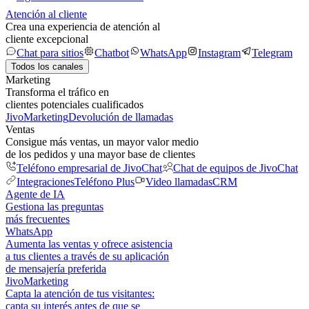
Atención al cliente
Crea una experiencia de atención al
cliente excepcional
Chat para sitios
Chatbot
WhatsApp
Instagram
Telegram
Todos los canales
Marketing
Transforma el tráfico en
clientes potenciales cualificados
JivoMarketing
Devolución de llamadas
Ventas
Consigue más ventas, un mayor valor medio
de los pedidos y una mayor base de clientes
Teléfono empresarial de JivoChat
Chat de equipos de JivoChat
Integraciones
Teléfono Plus
Video llamadas
CRM
Agente de IA
Gestiona las preguntas
más frecuentes
WhatsApp
Aumenta las ventas y ofrece asistencia
a tus clientes a través de su aplicación
de mensajería preferida
JivoMarketing
Capta la atención de tus visitantes:
capta su interés antes de que se