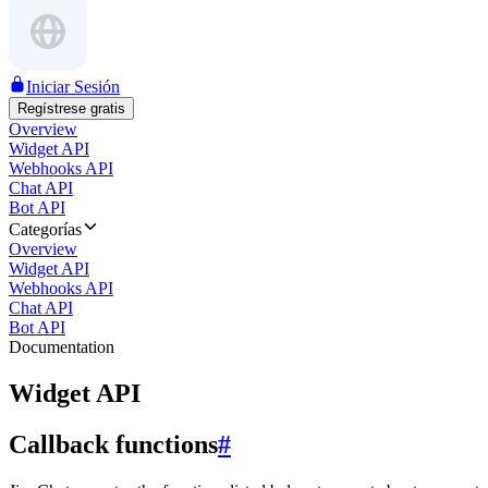
Iniciar Sesión
Regístrese gratis
Overview
Widget API
Webhooks API
Chat API
Bot API
Categorías
Overview
Widget API
Webhooks API
Chat API
Bot API
Documentation
Widget API
Callback functions
#