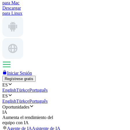
para Mac
Descargar
para Linux
Iniciar Sesión
Regístrese gratis
ES
English
Türkçe
Português
ES
English
Türkçe
Português
Oportunidades
IA
Aumenta el rendimiento del
equipo con IA
Agente de IA
Asistente de IA