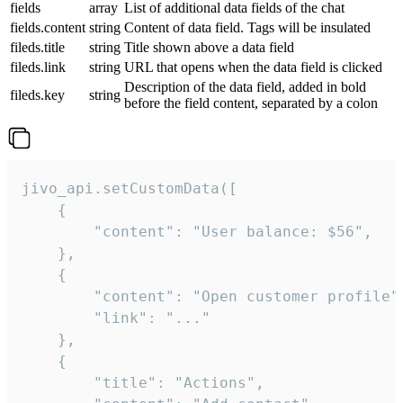
fields
array
List of additional data fields of the chat
fields.content
string
Content of data field. Tags will be insulated
fileds.title
string
Title shown above a data field
fileds.link
string
URL that opens when the data field is clicked
Description of the data field, added in bold
fileds.key
string
before the field content, separated by a colon
jivo_api.setCustomData([

    {

        "content": "User balance: $56",

    },

    {

        "content": "Open customer profile",
        "link": "..."

    },

    {

        "title": "Actions",
