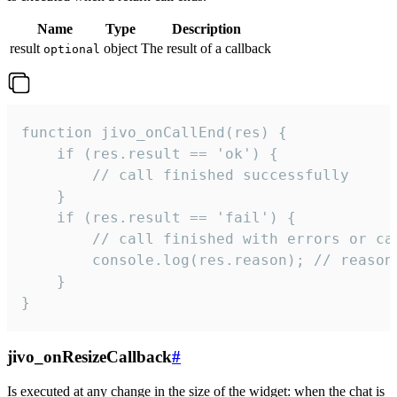
Name
Type
Description
result
object
The result of a callback
optional
function jivo_onCallEnd(res) {

    if (res.result == 'ok') {

        // call finished successfully

    }

    if (res.result == 'fail') {

        // call finished with errors or can
        console.log(res.reason); // reason 
    }

}
jivo_onResizeCallback
#
Is executed at any change in the size of the widget: when the chat is