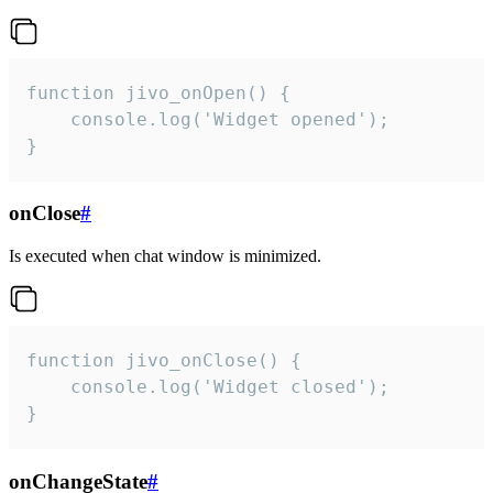
function jivo_onOpen() {

    console.log('Widget opened');

}
onClose
#
Is executed when chat window is minimized.
function jivo_onClose() {

    console.log('Widget closed');

}
onChangeState
#