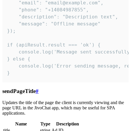
    "email": "email@example.com",

    "phone": "+14084987855",

    "description": "Description text",

    "message": "Offline message"

});

if (apiResult.result === 'ok') {

    console.log('Message sent successfully'
} else {

    console.log('Error sending message, rea
}
sendPageTitle
#
Updates the title of the page the client is currently viewing and the
page URL in the JivoChat app, which may be useful for SPA
applications.
Name
Type
Description
title
string
Ad ID