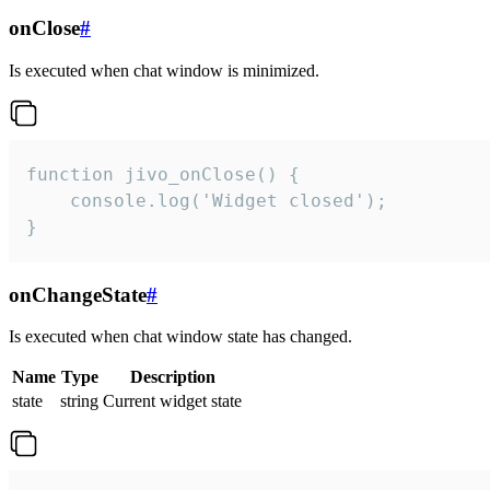
onClose
#
Is executed when chat window is minimized.
function jivo_onClose() {

    console.log('Widget closed');

}
onChangeState
#
Is executed when chat window state has changed.
Name
Type
Description
state
string
Current widget state