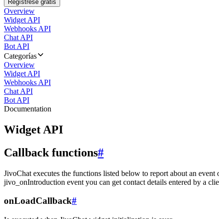
Regístrese gratis
Overview
Widget API
Webhooks API
Chat API
Bot API
Categorías
Overview
Widget API
Webhooks API
Chat API
Bot API
Documentation
Widget API
Callback functions
#
JivoChat executes the functions listed below to report about an event 
jivo_onIntroduction event you can get contact details entered by a clie
onLoadCallback
#