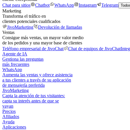
Chat para sitios
Chatbot
WhatsApp
Instagram
Telegram
Todos
Marketing
Transforma el tráfico en
clientes potenciales cualificados
JivoMarketing
Devolución de llamadas
Ventas
Consigue más ventas, un mayor valor medio
de los pedidos y una mayor base de clientes
Teléfono empresarial de JivoChat
Chat de equipos de JivoChat
Inte
Agente de IA
Gestiona las preguntas
más frecuentes
WhatsApp
Aumenta las ventas y ofrece asistencia
a tus clientes a través de su aplicación
de mensajería preferida
JivoMarketing
Capta la atención de tus visitantes:
capta su interés antes de que se
vayan
Precios
Afiliados
Ayuda
Aplicaciones