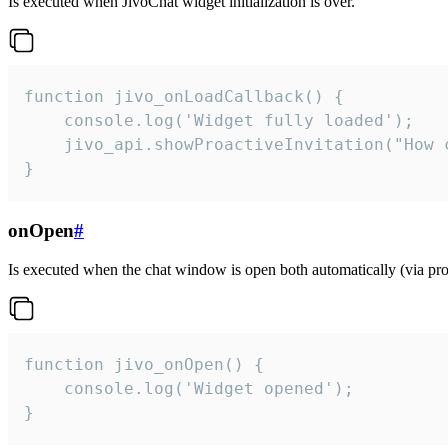
Is executed when JivoChat widget initialization is over.
function jivo_onLoadCallback() {

    console.log('Widget fully loaded');

    jivo_api.showProactiveInvitation("How c
}
onOpen
#
Is executed when the chat window is open both automatically (via proa
function jivo_onOpen() {

    console.log('Widget opened');

}