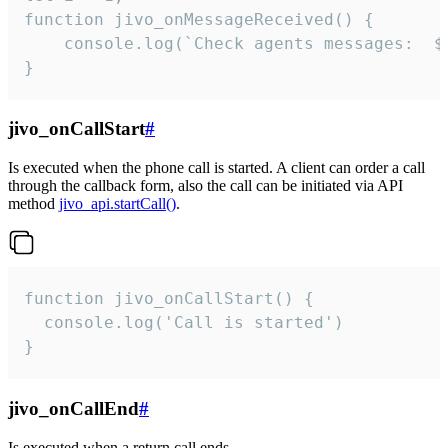
function jivo_onMessageReceived() {

	console.log(`Check agents messages:  ${i++}`)

}
jivo_onCallStart
#
Is executed when the phone call is started. A client can order a call
through the callback form, also the call can be initiated via API
method
jivo_api.startCall()
.
function jivo_onCallStart() {

  console.log('Call is started')

}
jivo_onCallEnd
#
Is executed when a return call ends.