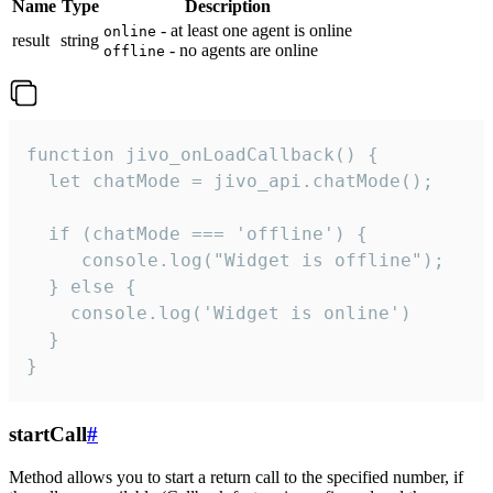
Name
Type
Description
- at least one agent is online
online
result
string
- no agents are online
offline
function jivo_onLoadCallback() {

  let chatMode = jivo_api.chatMode();

  if (chatMode === 'offline') {

     console.log("Widget is offline");

  } else {

    console.log('Widget is online')

  }

}
startCall
#
Method allows you to start a return call to the specified number, if