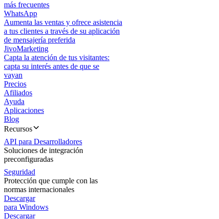
más frecuentes
WhatsApp
Aumenta las ventas y ofrece asistencia
a tus clientes a través de su aplicación
de mensajería preferida
JivoMarketing
Capta la atención de tus visitantes:
capta su interés antes de que se
vayan
Precios
Afiliados
Ayuda
Aplicaciones
Blog
Recursos
API para Desarrolladores
Soluciones de integración
preconfiguradas
Seguridad
Protección que cumple con las
normas internacionales
Descargar
para Windows
Descargar