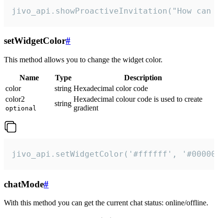
jivo_api.showProactiveInvitation("How can 
setWidgetColor
#
This method allows you to change the widget color.
Name
Type
Description
color
string
Hexadecimal color code
color2
Hexadecimal colour code is used to create
string
gradient
optional
jivo_api.setWidgetColor('#ffffff', '#00000
chatMode
#
With this method you can get the current chat status: online/offline.