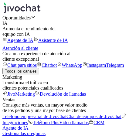
Oportunidades
IA
Aumenta el rendimiento del
equipo con IA
Agente de IA
Asistente de IA
Atención al cliente
Crea una experiencia de atención al
cliente excepcional
Chat para sitios
Chatbot
WhatsApp
Instagram
Telegram
Todos los canales
Marketing
Transforma el tráfico en
clientes potenciales cualificados
JivoMarketing
Devolución de llamadas
Ventas
Consigue más ventas, un mayor valor medio
de los pedidos y una mayor base de clientes
Teléfono empresarial de JivoChat
Chat de equipos de JivoChat
Integraciones
Teléfono Plus
Video llamadas
CRM
Agente de IA
Gestiona las preguntas