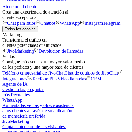
Atención al cliente
Crea una experiencia de atención al
cliente excepcional
Chat para sitios
Chatbot
WhatsApp
Instagram
Telegram
Todos los canales
Marketing
Transforma el tráfico en
clientes potenciales cualificados
JivoMarketing
Devolución de llamadas
Ventas
Consigue más ventas, un mayor valor medio
de los pedidos y una mayor base de clientes
Teléfono empresarial de JivoChat
Chat de equipos de JivoChat
Integraciones
Teléfono Plus
Video llamadas
CRM
Agente de IA
Gestiona las preguntas
más frecuentes
WhatsApp
Aumenta las ventas y ofrece asistencia
a tus clientes a través de su aplicación
de mensajería preferida
JivoMarketing
Capta la atención de tus visitantes:
capta su interés antes de que se