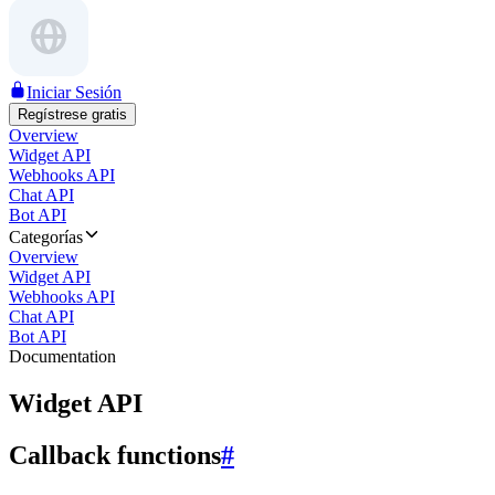
Iniciar Sesión
Regístrese gratis
Overview
Widget API
Webhooks API
Chat API
Bot API
Categorías
Overview
Widget API
Webhooks API
Chat API
Bot API
Documentation
Widget API
Callback functions
#