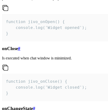
function jivo_onOpen() {

    console.log('Widget opened');

}
onClose
#
Is executed when chat window is minimized.
function jivo_onClose() {

    console.log('Widget closed');

}
onChangeState
#