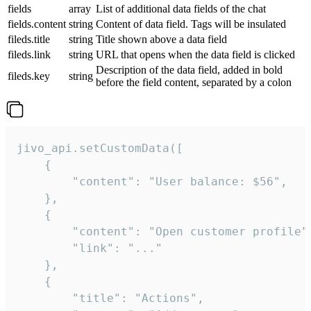
fields
array
List of additional data fields of the chat
fields.content
string
Content of data field. Tags will be insulated
fileds.title
string
Title shown above a data field
fileds.link
string
URL that opens when the data field is clicked
Description of the data field, added in bold
fileds.key
string
before the field content, separated by a colon
jivo_api.setCustomData([

    {

        "content": "User balance: $56",

    },

    {

        "content": "Open customer profile",
        "link": "..."

    },

    {

        "title": "Actions",
