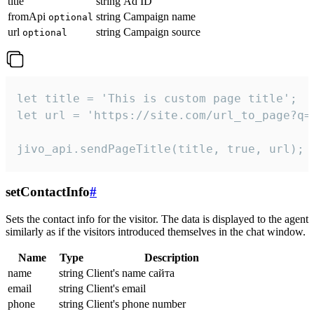
title
string
Ad ID
fromApi
string
Campaign name
optional
url
string
Campaign source
optional
let title = 'This is custom page title';

let url = 'https://site.com/url_to_page?q=p
jivo_api.sendPageTitle(title, true, url);
setContactInfo
#
Sets the contact info for the visitor. The data is displayed to the agent
similarly as if the visitors introduced themselves in the chat window.
Name
Type
Description
name
string
Client's name сайта
email
string
Client's email
phone
string
Client's phone number