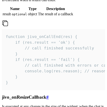
Name
Type
Description
result
object
The result of a callback
optional
function jivo_onCallEnd(res) {

    if (res.result == 'ok') {

        // call finished successfully

    }

    if (res.result == 'fail') {

        // call finished with errors or can
        console.log(res.reason); // reason 
    }

}
jivo_onResizeCallback
#
Is executed at any change in the size of the widget: when the chat is