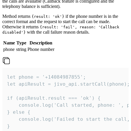
the calls are available (Callback feature is configured and the
telephony balance is sufficient).
Method returns
if the phone number is in the
{result: 'ok'}
correct format and the request to start the call can be made.
Otherwise it returns
{result: 'fail', reason: 'Callback
with the call failure reason details.
disabled'}
Name
Type
Description
phone
string
Phone number
let phone = '+14084987855';

let apiResult = jivo_api.startCall(phone);

if (apiResult.result === 'ok') {

    console.log('Call started, phone: ', ph
} else {

    console.log('Failed to start the call,
}