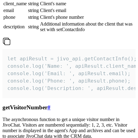
client_name
string
Client's name
email
string
Client's email
phone
string
Client's phone number
Additional information about the client that was
description
string
set with setContactInfo
let apiResult = jivo_api.getContactInfo();

console.log('Name: ', apiResult.client_name
console.log('Email: ', apiResult.email);

console.log('Phone: ', apiResult.phone);

console.log('Description: ', apiResult.des
getVisitorNumber
#
The asynchronous function to get a unique visitor number in
JivoChat. Visitors are numbered sequentially: 1, 2, 3, etc. Visitor
number is displayed in the agent's App and archives and can be used
to associate JivoChat data with the CRM data.