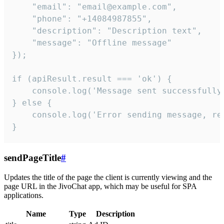
    "email": "email@example.com",

    "phone": "+14084987855",

    "description": "Description text",

    "message": "Offline message"

});

if (apiResult.result === 'ok') {

    console.log('Message sent successfully'
} else {

    console.log('Error sending message, rea
}
sendPageTitle
#
Updates the title of the page the client is currently viewing and the
page URL in the JivoChat app, which may be useful for SPA
applications.
Name
Type
Description