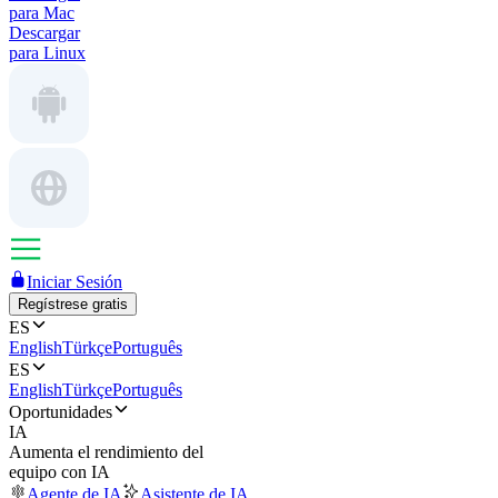
para Mac
Descargar
para Linux
Iniciar Sesión
Regístrese gratis
ES
English
Türkçe
Português
ES
English
Türkçe
Português
Oportunidades
IA
Aumenta el rendimiento del
equipo con IA
Agente de IA
Asistente de IA