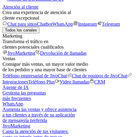
Atención al cliente
Crea una experiencia de atención al
cliente excepcional
Chat para sitios
Chatbot
WhatsApp
Instagram
Telegram
Todos los canales
Marketing
Transforma el tráfico en
clientes potenciales cualificados
JivoMarketing
Devolución de llamadas
Ventas
Consigue más ventas, un mayor valor medio
de los pedidos y una mayor base de clientes
Teléfono empresarial de JivoChat
Chat de equipos de JivoChat
Integraciones
Teléfono Plus
Video llamadas
CRM
Agente de IA
Gestiona las preguntas
más frecuentes
WhatsApp
Aumenta las ventas y ofrece asistencia
a tus clientes a través de su aplicación
de mensajería preferida
JivoMarketing
Capta la atención de tus visitantes:
capta su interés antes de que se