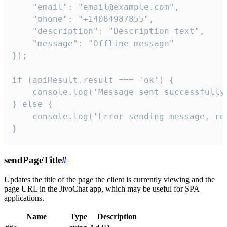
    "email": "email@example.com",

    "phone": "+14084987855",

    "description": "Description text",

    "message": "Offline message"

});

if (apiResult.result === 'ok') {

    console.log('Message sent successfully'
} else {

    console.log('Error sending message, rea
}
sendPageTitle
#
Updates the title of the page the client is currently viewing and the
page URL in the JivoChat app, which may be useful for SPA
applications.
Name
Type
Description