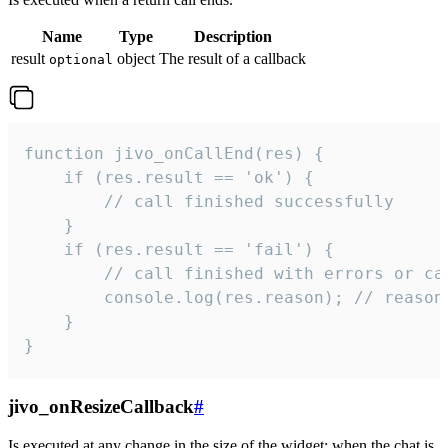
Name
Type
Description
result
object
The result of a callback
optional
function jivo_onCallEnd(res) {

    if (res.result == 'ok') {

        // call finished successfully

    }

    if (res.result == 'fail') {

        // call finished with errors or can
        console.log(res.reason); // reason 
    }

}
jivo_onResizeCallback
#
Is executed at any change in the size of the widget: when the chat is