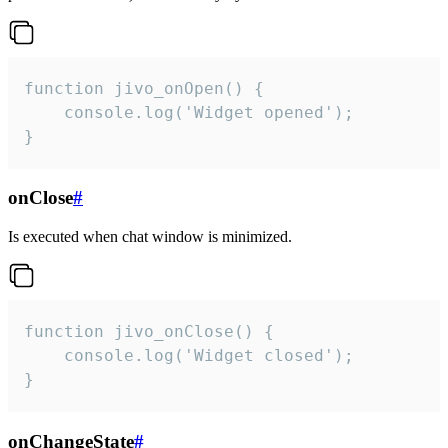
function jivo_onOpen() {

    console.log('Widget opened');

}
onClose
#
Is executed when chat window is minimized.
function jivo_onClose() {

    console.log('Widget closed');

}
onChangeState
#