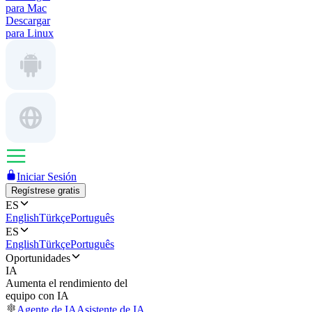
para Mac
Descargar
para Linux
Iniciar Sesión
Regístrese gratis
ES
English
Türkçe
Português
ES
English
Türkçe
Português
Oportunidades
IA
Aumenta el rendimiento del
equipo con IA
Agente de IA
Asistente de IA