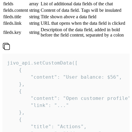
fields
array
List of additional data fields of the chat
fields.content
string
Content of data field. Tags will be insulated
fileds.title
string
Title shown above a data field
fileds.link
string
URL that opens when the data field is clicked
Description of the data field, added in bold
fileds.key
string
before the field content, separated by a colon
jivo_api.setCustomData([

    {

        "content": "User balance: $56",

    },

    {

        "content": "Open customer profile",
        "link": "..."

    },

    {

        "title": "Actions",
