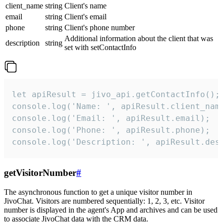
client_name
string
Client's name
email
string
Client's email
phone
string
Client's phone number
Additional information about the client that was
description
string
set with setContactInfo
let apiResult = jivo_api.getContactInfo();

console.log('Name: ', apiResult.client_name
console.log('Email: ', apiResult.email);

console.log('Phone: ', apiResult.phone);

console.log('Description: ', apiResult.des
getVisitorNumber
#
The asynchronous function to get a unique visitor number in
JivoChat. Visitors are numbered sequentially: 1, 2, 3, etc. Visitor
number is displayed in the agent's App and archives and can be used
to associate JivoChat data with the CRM data.