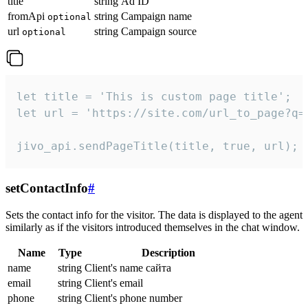
title
string
Ad ID
fromApi
string
Campaign name
optional
url
string
Campaign source
optional
let title = 'This is custom page title';

let url = 'https://site.com/url_to_page?q=p
jivo_api.sendPageTitle(title, true, url);
setContactInfo
#
Sets the contact info for the visitor. The data is displayed to the agent
similarly as if the visitors introduced themselves in the chat window.
Name
Type
Description
name
string
Client's name сайта
email
string
Client's email
phone
string
Client's phone number