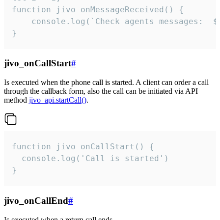
function jivo_onMessageReceived() {

	console.log(`Check agents messages:  ${i++}`)

}
jivo_onCallStart
#
Is executed when the phone call is started. A client can order a call
through the callback form, also the call can be initiated via API
method
jivo_api.startCall()
.
function jivo_onCallStart() {

  console.log('Call is started')

}
jivo_onCallEnd
#
Is executed when a return call ends.