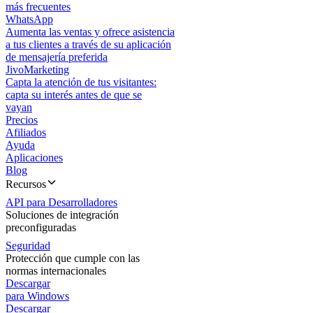
más frecuentes
WhatsApp
Aumenta las ventas y ofrece asistencia
a tus clientes a través de su aplicación
de mensajería preferida
JivoMarketing
Capta la atención de tus visitantes:
capta su interés antes de que se
vayan
Precios
Afiliados
Ayuda
Aplicaciones
Blog
Recursos
API para Desarrolladores
Soluciones de integración
preconfiguradas
Seguridad
Protección que cumple con las
normas internacionales
Descargar
para Windows
Descargar