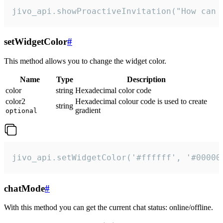
jivo_api.showProactiveInvitation("How can 
setWidgetColor
#
This method allows you to change the widget color.
Name
Type
Description
color
string
Hexadecimal color code
color2
Hexadecimal colour code is used to create
string
gradient
optional
jivo_api.setWidgetColor('#ffffff', '#00000
chatMode
#
With this method you can get the current chat status: online/offline.