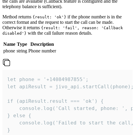
the calls are available (Callback feature is configured and the
telephony balance is sufficient).
Method returns
if the phone number is in the
{result: 'ok'}
correct format and the request to start the call can be made.
Otherwise it returns
{result: 'fail', reason: 'Callback
with the call failure reason details.
disabled'}
Name
Type
Description
phone
string
Phone number
let phone = '+14084987855';

let apiResult = jivo_api.startCall(phone);

if (apiResult.result === 'ok') {

    console.log('Call started, phone: ', ph
} else {

    console.log('Failed to start the call,
}