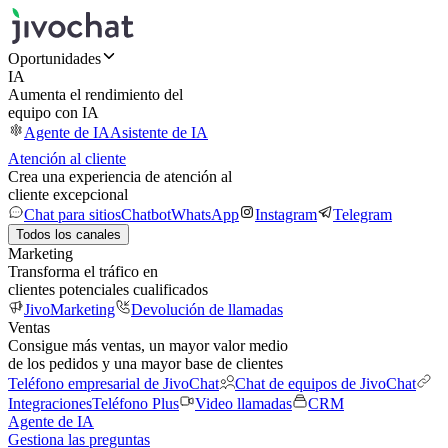
Oportunidades
IA
Aumenta el rendimiento del
equipo con IA
Agente de IA
Asistente de IA
Atención al cliente
Crea una experiencia de atención al
cliente excepcional
Chat para sitios
Chatbot
WhatsApp
Instagram
Telegram
Todos los canales
Marketing
Transforma el tráfico en
clientes potenciales cualificados
JivoMarketing
Devolución de llamadas
Ventas
Consigue más ventas, un mayor valor medio
de los pedidos y una mayor base de clientes
Teléfono empresarial de JivoChat
Chat de equipos de JivoChat
Integraciones
Teléfono Plus
Video llamadas
CRM
Agente de IA
Gestiona las preguntas