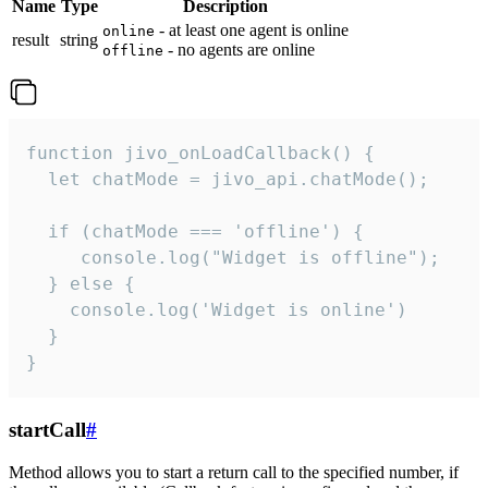
Name
Type
Description
- at least one agent is online
online
result
string
- no agents are online
offline
function jivo_onLoadCallback() {

  let chatMode = jivo_api.chatMode();

  if (chatMode === 'offline') {

     console.log("Widget is offline");

  } else {

    console.log('Widget is online')

  }

}
startCall
#
Method allows you to start a return call to the specified number, if