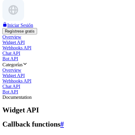
Iniciar Sesión
Regístrese gratis
Overview
Widget API
Webhooks API
Chat API
Bot API
Categorías
Overview
Widget API
Webhooks API
Chat API
Bot API
Documentation
Widget API
Callback functions
#