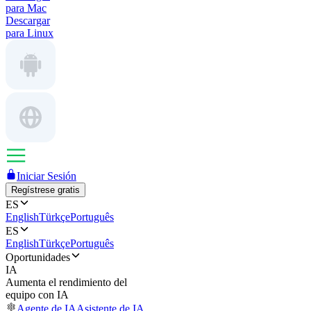
para Mac
Descargar
para Linux
Iniciar Sesión
Regístrese gratis
ES
English
Türkçe
Português
ES
English
Türkçe
Português
Oportunidades
IA
Aumenta el rendimiento del
equipo con IA
Agente de IA
Asistente de IA