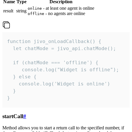
Name
Type
Description
- at least one agent is online
online
result
string
- no agents are online
offline
function jivo_onLoadCallback() {

  let chatMode = jivo_api.chatMode();

  if (chatMode === 'offline') {

     console.log("Widget is offline");

  } else {

    console.log('Widget is online')

  }

}
startCall
#
Method allows you to start a return call to the specified number, if