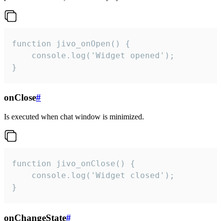
function jivo_onOpen() {

    console.log('Widget opened');

}
onClose
#
Is executed when chat window is minimized.
function jivo_onClose() {

    console.log('Widget closed');

}
onChangeState
#