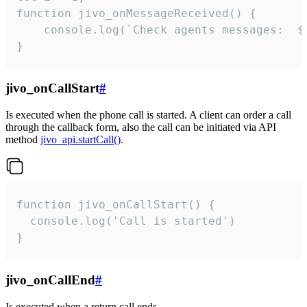
function jivo_onMessageReceived() {

	console.log(`Check agents messages:  ${i++}`)

}
jivo_onCallStart
#
Is executed when the phone call is started. A client can order a call
through the callback form, also the call can be initiated via API
method
jivo_api.startCall()
.
function jivo_onCallStart() {

  console.log('Call is started')

}
jivo_onCallEnd
#
Is executed when a return call ends.