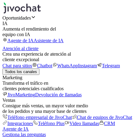
Oportunidades
IA
Aumenta el rendimiento del
equipo con IA
Agente de IA
Asistente de IA
Atención al cliente
Crea una experiencia de atención al
cliente excepcional
Chat para sitios
Chatbot
WhatsApp
Instagram
Telegram
Todos los canales
Marketing
Transforma el tráfico en
clientes potenciales cualificados
JivoMarketing
Devolución de llamadas
Ventas
Consigue más ventas, un mayor valor medio
de los pedidos y una mayor base de clientes
Teléfono empresarial de JivoChat
Chat de equipos de JivoChat
Integraciones
Teléfono Plus
Video llamadas
CRM
Agente de IA
Gestiona las preguntas