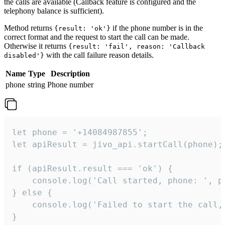
the calls are available (Callback feature is configured and the
telephony balance is sufficient).
Method returns
if the phone number is in the
{result: 'ok'}
correct format and the request to start the call can be made.
Otherwise it returns
{result: 'fail', reason: 'Callback
with the call failure reason details.
disabled'}
Name
Type
Description
phone
string
Phone number
let phone = '+14084987855';

let apiResult = jivo_api.startCall(phone);

if (apiResult.result === 'ok') {

    console.log('Call started, phone: ', ph
} else {

    console.log('Failed to start the call,
}