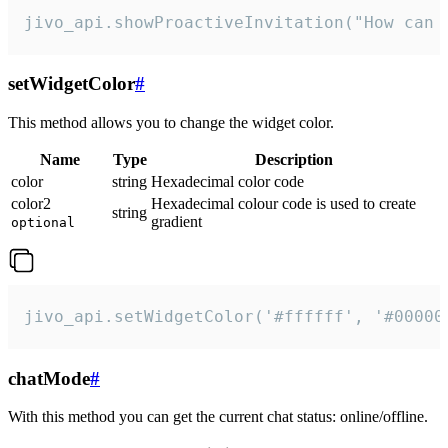
jivo_api.showProactiveInvitation("How can 
setWidgetColor
#
This method allows you to change the widget color.
Name
Type
Description
color
string
Hexadecimal color code
color2
Hexadecimal colour code is used to create
string
gradient
optional
jivo_api.setWidgetColor('#ffffff', '#00000
chatMode
#
With this method you can get the current chat status: online/offline.