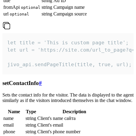
title
string
Ad ID
fromApi
string
Campaign name
optional
url
string
Campaign source
optional
let title = 'This is custom page title';

let url = 'https://site.com/url_to_page?q=p
jivo_api.sendPageTitle(title, true, url);
setContactInfo
#
Sets the contact info for the visitor. The data is displayed to the agent
similarly as if the visitors introduced themselves in the chat window.
Name
Type
Description
name
string
Client's name сайта
email
string
Client's email
phone
string
Client's phone number