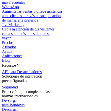
más frecuentes
WhatsApp
Aumenta las ventas y ofrece asistencia
a tus clientes a través de su aplicación
de mensajería preferida
JivoMarketing
Capta la atención de tus visitantes:
capta su interés antes de que se
vayan
Precios
Afiliados
Ayuda
Aplicaciones
Blog
Recursos
API para Desarrolladores
Soluciones de integración
preconfiguradas
Seguridad
Protección que cumple con las
normas internacionales
Descargar
para Windows
Descargar