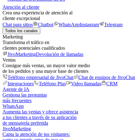
Atención al cliente
Crea una experiencia de atención al
cliente excepcional
Chat para sitios
Chatbot
WhatsApp
Instagram
Telegram
Todos los canales
Marketing
Transforma el tráfico en
clientes potenciales cualificados
JivoMarketing
Devolución de llamadas
Ventas
Consigue más ventas, un mayor valor medio
de los pedidos y una mayor base de clientes
Teléfono empresarial de JivoChat
Chat de equipos de JivoChat
Integraciones
Teléfono Plus
Video llamadas
CRM
Agente de IA
Gestiona las preguntas
más frecuentes
WhatsApp
Aumenta las ventas y ofrece asistencia
a tus clientes a través de su aplicación
de mensajería preferida
JivoMarketing
Capta la atención de tus visitantes:
capta su interés antes de que se