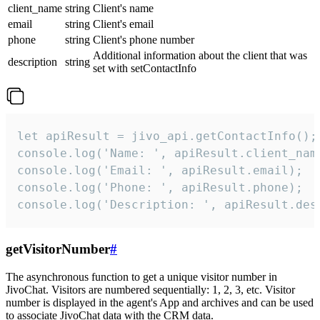
client_name
string
Client's name
email
string
Client's email
phone
string
Client's phone number
Additional information about the client that was
description
string
set with setContactInfo
let apiResult = jivo_api.getContactInfo();

console.log('Name: ', apiResult.client_name
console.log('Email: ', apiResult.email);

console.log('Phone: ', apiResult.phone);

console.log('Description: ', apiResult.des
getVisitorNumber
#
The asynchronous function to get a unique visitor number in
JivoChat. Visitors are numbered sequentially: 1, 2, 3, etc. Visitor
number is displayed in the agent's App and archives and can be used
to associate JivoChat data with the CRM data.