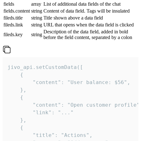
fields
array
List of additional data fields of the chat
fields.content
string
Content of data field. Tags will be insulated
fileds.title
string
Title shown above a data field
fileds.link
string
URL that opens when the data field is clicked
Description of the data field, added in bold
fileds.key
string
before the field content, separated by a colon
jivo_api.setCustomData([

    {

        "content": "User balance: $56",

    },

    {

        "content": "Open customer profile",
        "link": "..."

    },

    {

        "title": "Actions",
