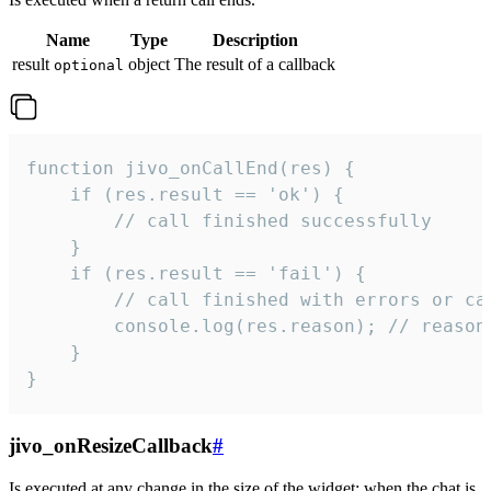
Name
Type
Description
result
object
The result of a callback
optional
function jivo_onCallEnd(res) {

    if (res.result == 'ok') {

        // call finished successfully

    }

    if (res.result == 'fail') {

        // call finished with errors or can
        console.log(res.reason); // reason 
    }

}
jivo_onResizeCallback
#
Is executed at any change in the size of the widget: when the chat is