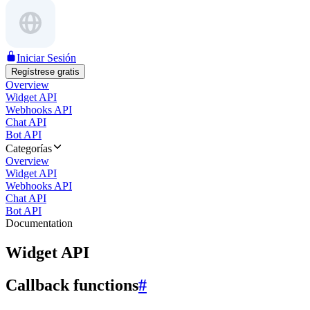
Iniciar Sesión
Regístrese gratis
Overview
Widget API
Webhooks API
Chat API
Bot API
Categorías
Overview
Widget API
Webhooks API
Chat API
Bot API
Documentation
Widget API
Callback functions
#