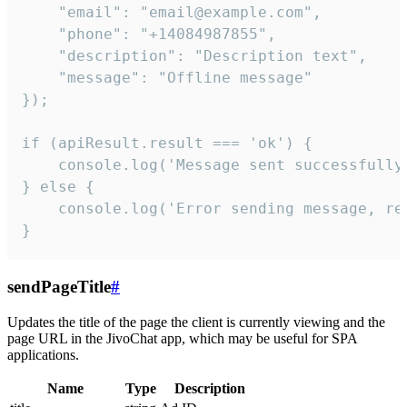
    "email": "email@example.com",

    "phone": "+14084987855",

    "description": "Description text",

    "message": "Offline message"

});

if (apiResult.result === 'ok') {

    console.log('Message sent successfully'
} else {

    console.log('Error sending message, rea
}
sendPageTitle
#
Updates the title of the page the client is currently viewing and the
page URL in the JivoChat app, which may be useful for SPA
applications.
Name
Type
Description