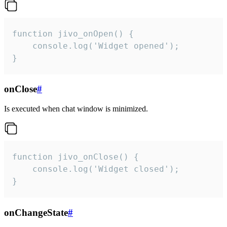
function jivo_onOpen() {

    console.log('Widget opened');

}
onClose
#
Is executed when chat window is minimized.
function jivo_onClose() {

    console.log('Widget closed');

}
onChangeState
#