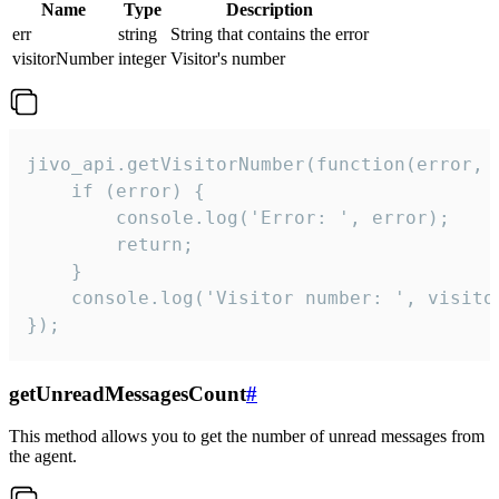
Name
Type
Description
err
string
String that contains the error
visitorNumber
integer
Visitor's number
jivo_api.getVisitorNumber(function(error, v
    if (error) {

        console.log('Error: ', error);

        return;

    }  

    console.log('Visitor number: ', visitor
});
getUnreadMessagesCount
#
This method allows you to get the number of unread messages from
the agent.