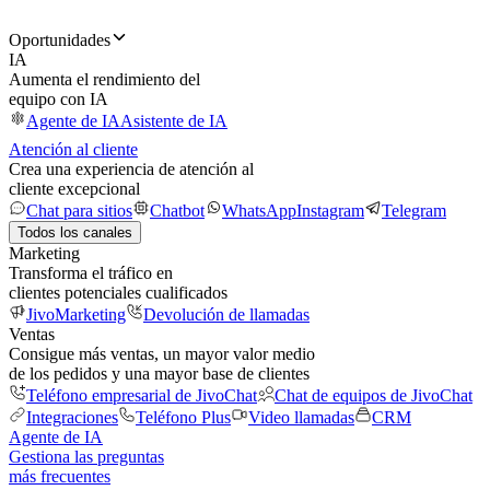
Oportunidades
IA
Aumenta el rendimiento del
equipo con IA
Agente de IA
Asistente de IA
Atención al cliente
Crea una experiencia de atención al
cliente excepcional
Chat para sitios
Chatbot
WhatsApp
Instagram
Telegram
Todos los canales
Marketing
Transforma el tráfico en
clientes potenciales cualificados
JivoMarketing
Devolución de llamadas
Ventas
Consigue más ventas, un mayor valor medio
de los pedidos y una mayor base de clientes
Teléfono empresarial de JivoChat
Chat de equipos de JivoChat
Integraciones
Teléfono Plus
Video llamadas
CRM
Agente de IA
Gestiona las preguntas
más frecuentes