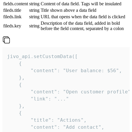
fields.content
string
Content of data field. Tags will be insulated
fileds.title
string
Title shown above a data field
fileds.link
string
URL that opens when the data field is clicked
Description of the data field, added in bold
fileds.key
string
before the field content, separated by a colon
jivo_api.setCustomData([

    {

        "content": "User balance: $56",

    },

    {

        "content": "Open customer profile",
        "link": "..."

    },

    {

        "title": "Actions",

        "content": "Add contact",
