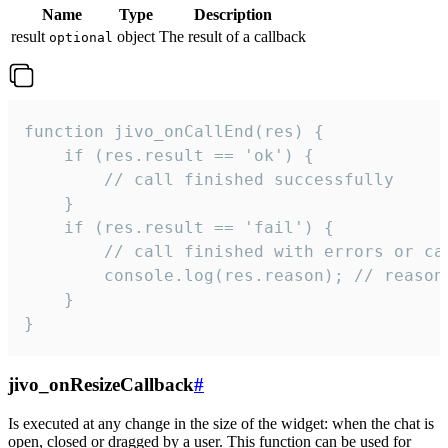
Name
Type
Description
result
object
The result of a callback
optional
function jivo_onCallEnd(res) {

    if (res.result == 'ok') {

        // call finished successfully

    }

    if (res.result == 'fail') {

        // call finished with errors or can
        console.log(res.reason); // reason 
    }

}
jivo_onResizeCallback
#
Is executed at any change in the size of the widget: when the chat is
open, closed or dragged by a user. This function can be used for