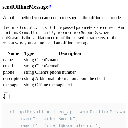
sendOfflineMessage
#
With this method you can send a message in the offline chat mode.
It returns
if the passed parameters are correct. And
{result: 'ok'}
it returns
, where
{result: 'fail', error: errReason}
errReason is the validation error of the passed parameters, or the
reason why you can not send an offline message.
Name
Type
Description
name
string
Client's name
email
string
Client's email
phone
string
Client's phone number
description
string
Additional information about the client
message
string
Offline message text
let apiResult = jivo_api.sendOfflineMessage
    "name": "John Smith",

    "email": "email@example.com",
