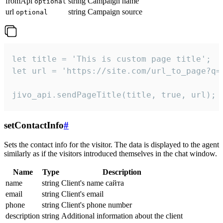
fromApi
string
Campaign name
optional
url
string
Campaign source
optional
let title = 'This is custom page title';

let url = 'https://site.com/url_to_page?q=p
jivo_api.sendPageTitle(title, true, url);
setContactInfo
#
Sets the contact info for the visitor. The data is displayed to the agent
similarly as if the visitors introduced themselves in the chat window.
Name
Type
Description
name
string
Client's name сайта
email
string
Client's email
phone
string
Client's phone number
description
string
Additional information about the client