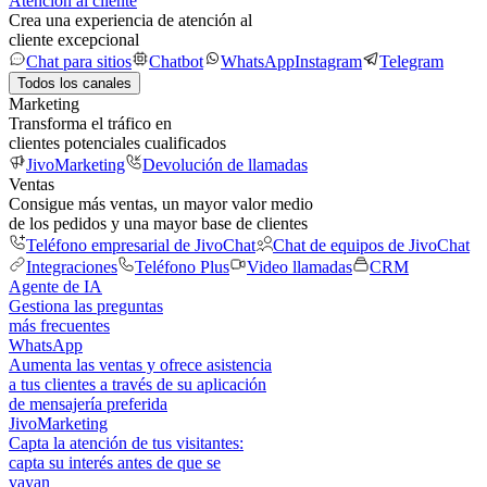
Atención al cliente
Crea una experiencia de atención al
cliente excepcional
Chat para sitios
Chatbot
WhatsApp
Instagram
Telegram
Todos los canales
Marketing
Transforma el tráfico en
clientes potenciales cualificados
JivoMarketing
Devolución de llamadas
Ventas
Consigue más ventas, un mayor valor medio
de los pedidos y una mayor base de clientes
Teléfono empresarial de JivoChat
Chat de equipos de JivoChat
Integraciones
Teléfono Plus
Video llamadas
CRM
Agente de IA
Gestiona las preguntas
más frecuentes
WhatsApp
Aumenta las ventas y ofrece asistencia
a tus clientes a través de su aplicación
de mensajería preferida
JivoMarketing
Capta la atención de tus visitantes:
capta su interés antes de que se
vayan