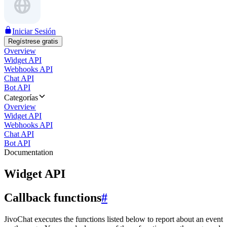
Iniciar Sesión
Regístrese gratis
Overview
Widget API
Webhooks API
Chat API
Bot API
Categorías
Overview
Widget API
Webhooks API
Chat API
Bot API
Documentation
Widget API
Callback functions
#
JivoChat executes the functions listed below to report about an event