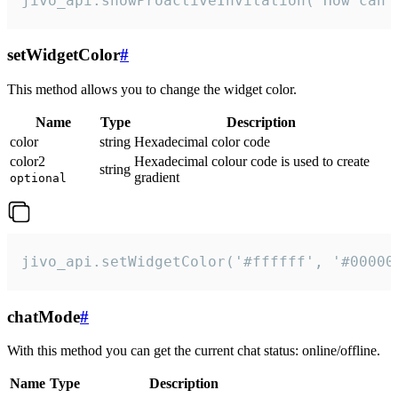
jivo_api.showProactiveInvitation("How can 
setWidgetColor
#
This method allows you to change the widget color.
Name
Type
Description
color
string
Hexadecimal color code
color2
Hexadecimal colour code is used to create
string
gradient
optional
jivo_api.setWidgetColor('#ffffff', '#00000
chatMode
#
With this method you can get the current chat status: online/offline.
Name
Type
Description