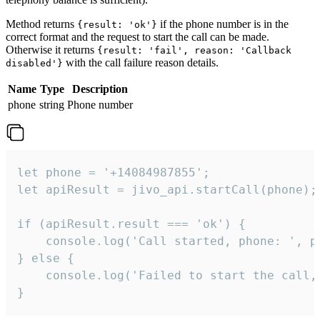
Method returns
if the phone number is in the
{result: 'ok'}
correct format and the request to start the call can be made.
Otherwise it returns
{result: 'fail', reason: 'Callback
with the call failure reason details.
disabled'}
Name
Type
Description
phone
string
Phone number
let phone = '+14084987855';

let apiResult = jivo_api.startCall(phone);

if (apiResult.result === 'ok') {

    console.log('Call started, phone: ', ph
} else {

    console.log('Failed to start the call,
}