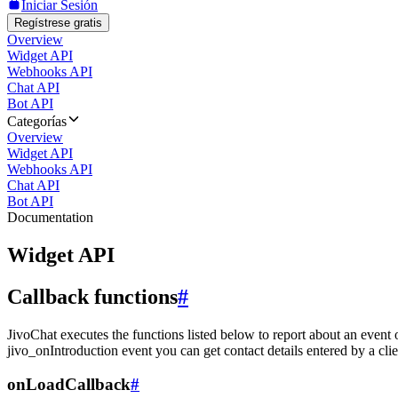
Iniciar Sesión
Regístrese gratis
Overview
Widget API
Webhooks API
Chat API
Bot API
Categorías
Overview
Widget API
Webhooks API
Chat API
Bot API
Documentation
Widget API
Callback functions
#
JivoChat executes the functions listed below to report about an event 
jivo_onIntroduction event you can get contact details entered by a clie
onLoadCallback
#