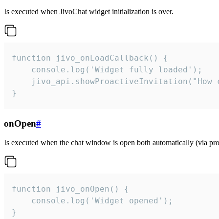
Is executed when JivoChat widget initialization is over.
function jivo_onLoadCallback() {

    console.log('Widget fully loaded');

    jivo_api.showProactiveInvitation("How c
}
onOpen
#
Is executed when the chat window is open both automatically (via proa
function jivo_onOpen() {

    console.log('Widget opened');

}