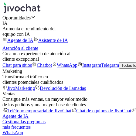
Oportunidades
IA
Aumenta el rendimiento del
equipo con IA
Agente de IA
Asistente de IA
Atención al cliente
Crea una experiencia de atención al
cliente excepcional
Chat para sitios
Chatbot
WhatsApp
Instagram
Telegram
Todos l
Marketing
Transforma el tráfico en
clientes potenciales cualificados
JivoMarketing
Devolución de llamadas
Ventas
Consigue más ventas, un mayor valor medio
de los pedidos y una mayor base de clientes
Teléfono empresarial de JivoChat
Chat de equipos de JivoChat
Agente de IA
Gestiona las preguntas
más frecuentes
WhatsApp