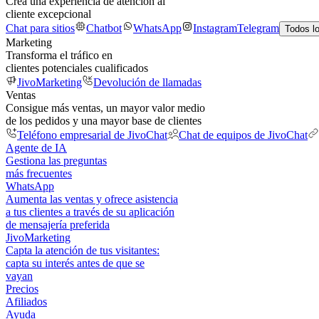
Crea una experiencia de atención al
cliente excepcional
Chat para sitios
Chatbot
WhatsApp
Instagram
Telegram
Todos l
Marketing
Transforma el tráfico en
clientes potenciales cualificados
JivoMarketing
Devolución de llamadas
Ventas
Consigue más ventas, un mayor valor medio
de los pedidos y una mayor base de clientes
Teléfono empresarial de JivoChat
Chat de equipos de JivoChat
Agente de IA
Gestiona las preguntas
más frecuentes
WhatsApp
Aumenta las ventas y ofrece asistencia
a tus clientes a través de su aplicación
de mensajería preferida
JivoMarketing
Capta la atención de tus visitantes:
capta su interés antes de que se
vayan
Precios
Afiliados
Ayuda