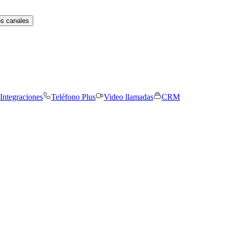
os canales
Integraciones
Teléfono Plus
Video llamadas
CRM