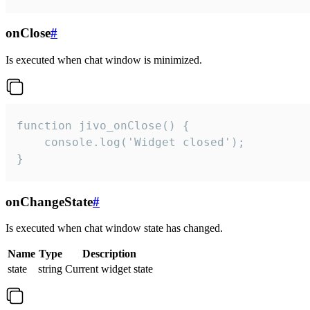
onClose
#
Is executed when chat window is minimized.
function jivo_onClose() {

    console.log('Widget closed');

}
onChangeState
#
Is executed when chat window state has changed.
Name
Type
Description
state
string
Current widget state