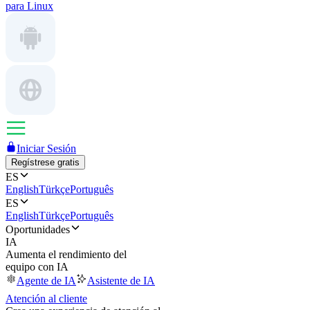
para Linux
Iniciar Sesión
Regístrese gratis
ES
English
Türkçe
Português
ES
English
Türkçe
Português
Oportunidades
IA
Aumenta el rendimiento del
equipo con IA
Agente de IA
Asistente de IA
Atención al cliente