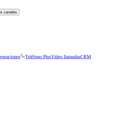
os canales
tegraciones
Teléfono Plus
Video llamadas
CRM