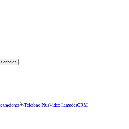
os canales
tegraciones
Teléfono Plus
Video llamadas
CRM