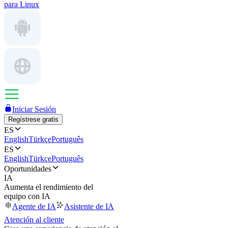
para Linux
Iniciar Sesión
Regístrese gratis
ES
English
Türkçe
Português
ES
English
Türkçe
Português
Oportunidades
IA
Aumenta el rendimiento del
equipo con IA
Agente de IA
Asistente de IA
Atención al cliente