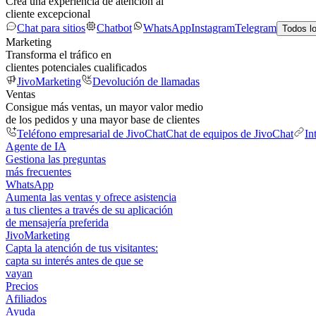
Crea una experiencia de atención al
cliente excepcional
Chat para sitios
Chatbot
WhatsApp
Instagram
Telegram
Todos l
Marketing
Transforma el tráfico en
clientes potenciales cualificados
JivoMarketing
Devolución de llamadas
Ventas
Consigue más ventas, un mayor valor medio
de los pedidos y una mayor base de clientes
Teléfono empresarial de JivoChat
Chat de equipos de JivoChat
In
Agente de IA
Gestiona las preguntas
más frecuentes
WhatsApp
Aumenta las ventas y ofrece asistencia
a tus clientes a través de su aplicación
de mensajería preferida
JivoMarketing
Capta la atención de tus visitantes:
capta su interés antes de que se
vayan
Precios
Afiliados
Ayuda