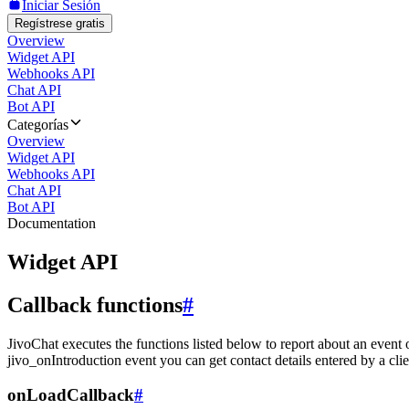
Iniciar Sesión
Regístrese gratis
Overview
Widget API
Webhooks API
Chat API
Bot API
Categorías
Overview
Widget API
Webhooks API
Chat API
Bot API
Documentation
Widget API
Callback functions
#
JivoChat executes the functions listed below to report about an event 
jivo_onIntroduction event you can get contact details entered by a clie
onLoadCallback
#