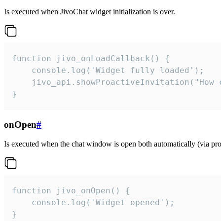
Is executed when JivoChat widget initialization is over.
function jivo_onLoadCallback() {

    console.log('Widget fully loaded');

    jivo_api.showProactiveInvitation("How c
}
onOpen
#
Is executed when the chat window is open both automatically (via proa
function jivo_onOpen() {

    console.log('Widget opened');

}