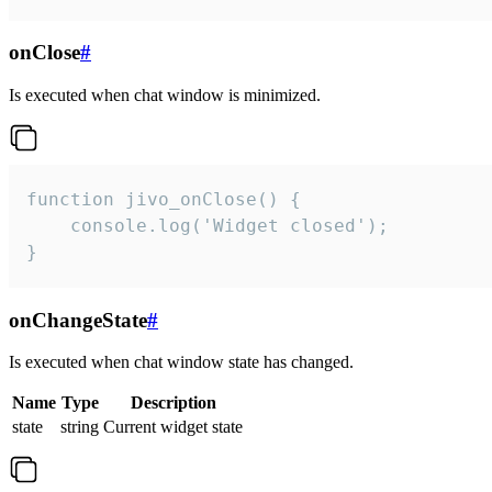
onClose
#
Is executed when chat window is minimized.
function jivo_onClose() {

    console.log('Widget closed');

}
onChangeState
#
Is executed when chat window state has changed.
Name
Type
Description
state
string
Current widget state