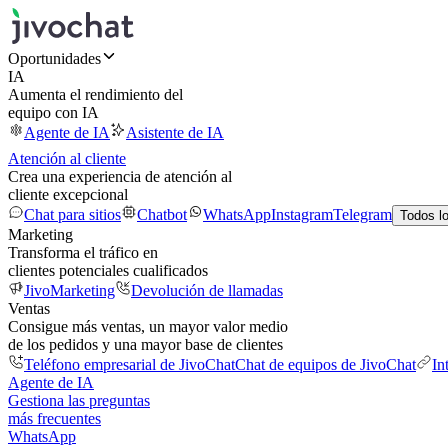
Oportunidades
IA
Aumenta el rendimiento del
equipo con IA
Agente de IA
Asistente de IA
Atención al cliente
Crea una experiencia de atención al
cliente excepcional
Chat para sitios
Chatbot
WhatsApp
Instagram
Telegram
Todos l
Marketing
Transforma el tráfico en
clientes potenciales cualificados
JivoMarketing
Devolución de llamadas
Ventas
Consigue más ventas, un mayor valor medio
de los pedidos y una mayor base de clientes
Teléfono empresarial de JivoChat
Chat de equipos de JivoChat
In
Agente de IA
Gestiona las preguntas
más frecuentes
WhatsApp