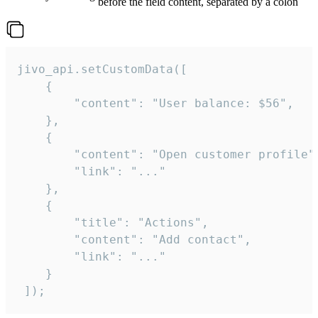
before the field content, separated by a colon
jivo_api.setCustomData([

    {

        "content": "User balance: $56",

    },

    {

        "content": "Open customer profile",
        "link": "..."

    },

    {

        "title": "Actions",

        "content": "Add contact",

        "link": "..."

    }

 ]);