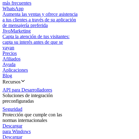
más frecuentes
WhatsApp
Aumenta las ventas y ofrece asistencia
a tus clientes a través de su aplicación
de mensajería preferida
JivoMarketing
Capta la atención de tus visitantes:
capta su interés antes de que se
vayan
Precios
Afiliados
Ayuda
Aplicaciones
Blog
Recursos
API para Desarrolladores
Soluciones de integración
preconfiguradas
Seguridad
Protección que cumple con las
normas internacionales
Descargar
para Windows
Descargar