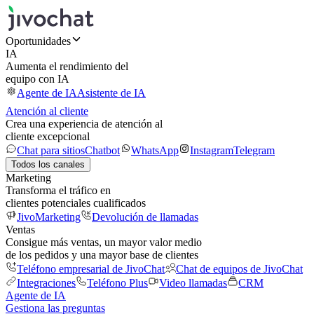
Oportunidades
IA
Aumenta el rendimiento del
equipo con IA
Agente de IA
Asistente de IA
Atención al cliente
Crea una experiencia de atención al
cliente excepcional
Chat para sitios
Chatbot
WhatsApp
Instagram
Telegram
Todos los canales
Marketing
Transforma el tráfico en
clientes potenciales cualificados
JivoMarketing
Devolución de llamadas
Ventas
Consigue más ventas, un mayor valor medio
de los pedidos y una mayor base de clientes
Teléfono empresarial de JivoChat
Chat de equipos de JivoChat
Integraciones
Teléfono Plus
Video llamadas
CRM
Agente de IA
Gestiona las preguntas