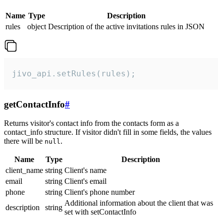
Name
Type
Description
rules
object
Description of the active invitations rules in JSON
jivo_api.setRules(rules);
getContactInfo
#
Returns visitor's contact info from the contacts form as a
contact_info structure. If visitor didn't fill in some fields, the values
there will be
.
null
Name
Type
Description
client_name
string
Client's name
email
string
Client's email
phone
string
Client's phone number
Additional information about the client that was
description
string
set with setContactInfo