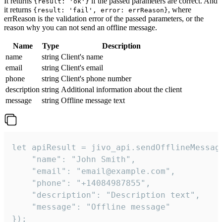
It returns
if the passed parameters are correct. And
{result: 'ok'}
it returns
, where
{result: 'fail', error: errReason}
errReason is the validation error of the passed parameters, or the
reason why you can not send an offline message.
Name
Type
Description
name
string
Client's name
email
string
Client's email
phone
string
Client's phone number
description
string
Additional information about the client
message
string
Offline message text
let apiResult = jivo_api.sendOfflineMessage
    "name": "John Smith",

    "email": "email@example.com",

    "phone": "+14084987855",

    "description": "Description text",

    "message": "Offline message"

});
