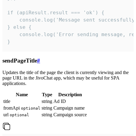
if (apiResult.result === 'ok') {

    console.log('Message sent successfully'
} else {

    console.log('Error sending message, rea
}
sendPageTitle
#
Updates the title of the page the client is currently viewing and the
page URL in the JivoChat app, which may be useful for SPA
applications.
Name
Type
Description
title
string
Ad ID
fromApi
string
Campaign name
optional
url
string
Campaign source
optional