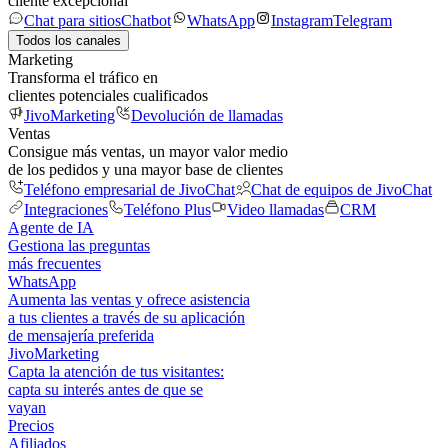
cliente excepcional
Chat para sitios
Chatbot
WhatsApp
Instagram
Telegram
Todos los canales
Marketing
Transforma el tráfico en
clientes potenciales cualificados
JivoMarketing
Devolución de llamadas
Ventas
Consigue más ventas, un mayor valor medio
de los pedidos y una mayor base de clientes
Teléfono empresarial de JivoChat
Chat de equipos de JivoChat
Integraciones
Teléfono Plus
Video llamadas
CRM
Agente de IA
Gestiona las preguntas
más frecuentes
WhatsApp
Aumenta las ventas y ofrece asistencia
a tus clientes a través de su aplicación
de mensajería preferida
JivoMarketing
Capta la atención de tus visitantes:
capta su interés antes de que se
vayan
Precios
Afiliados