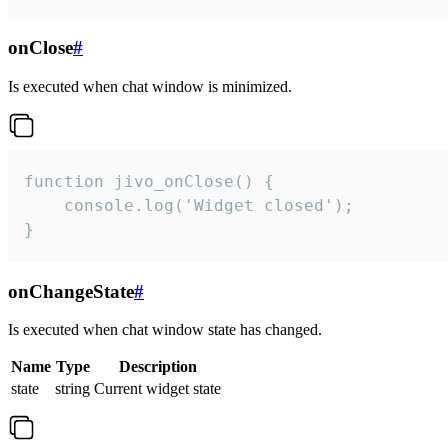
onClose
#
Is executed when chat window is minimized.
function jivo_onClose() {

    console.log('Widget closed');

}
onChangeState
#
Is executed when chat window state has changed.
Name
Type
Description
state
string
Current widget state