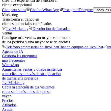
Crea una experiencia de atención al
cliente excepcional
Chat para sitios
Chatbot
WhatsApp
Instagram
Telegram
Todos los 
Marketing
Transforma el tráfico en
clientes potenciales cualificados
JivoMarketing
Devolución de llamadas
Ventas
Consigue más ventas, un mayor valor medio
de los pedidos y una mayor base de clientes
Teléfono empresarial de JivoChat
Chat de equipos de JivoChat
In
Agente de IA
Gestiona las preguntas
más frecuentes
WhatsApp
Aumenta las ventas y ofrece asistencia
a tus clientes a través de su aplicación
de mensajería preferida
JivoMarketing
Capta la atención de tus visitantes:
capta su interés antes de que se
vayan
Precios
Afiliados
Ayuda