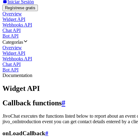
Iniciar Sesión
Regístrese gratis
Overview
Widget API
Webhooks API
Chat API
Bot API
Categorías
Overview
Widget API
Webhooks API
Chat API
Bot API
Documentation
Widget API
Callback functions
#
JivoChat executes the functions listed below to report about an event 
jivo_onIntroduction event you can get contact details entered by a clie
onLoadCallback
#