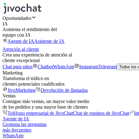
Oportunidades
IA
Aumenta el rendimiento del
equipo con IA
Agente de IA
Asistente de IA
Atención al cliente
Crea una experiencia de atención al
cliente excepcional
Chat para sitios
Chatbot
WhatsApp
Instagram
Telegram
Todos los 
Marketing
Transforma el tráfico en
clientes potenciales cualificados
JivoMarketing
Devolución de llamadas
Ventas
Consigue más ventas, un mayor valor medio
de los pedidos y una mayor base de clientes
Teléfono empresarial de JivoChat
Chat de equipos de JivoChat
In
Agente de IA
Gestiona las preguntas
más frecuentes
WhatsApp