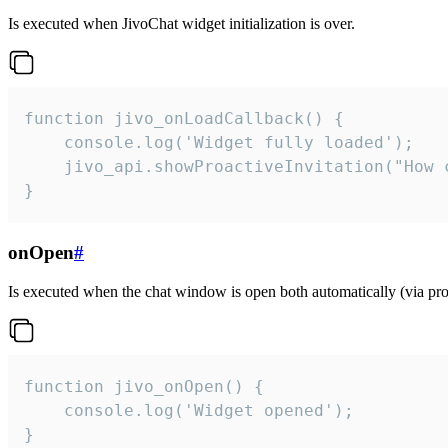
Is executed when JivoChat widget initialization is over.
function jivo_onLoadCallback() {

    console.log('Widget fully loaded');

    jivo_api.showProactiveInvitation("How c
}
onOpen
#
Is executed when the chat window is open both automatically (via proa
function jivo_onOpen() {

    console.log('Widget opened');

}