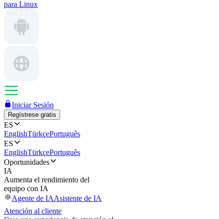
para Linux
Iniciar Sesión
Regístrese gratis
ES
English
Türkçe
Português
ES
English
Türkçe
Português
Oportunidades
IA
Aumenta el rendimiento del
equipo con IA
Agente de IA
Asistente de IA
Atención al cliente