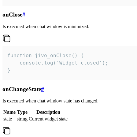
onClose
#
Is executed when chat window is minimized.
function jivo_onClose() {

    console.log('Widget closed');

}
onChangeState
#
Is executed when chat window state has changed.
Name
Type
Description
state
string
Current widget state