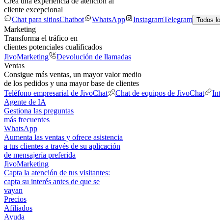
Crea una experiencia de atención al
cliente excepcional
Chat para sitios
Chatbot
WhatsApp
Instagram
Telegram
Todos l
Marketing
Transforma el tráfico en
clientes potenciales cualificados
JivoMarketing
Devolución de llamadas
Ventas
Consigue más ventas, un mayor valor medio
de los pedidos y una mayor base de clientes
Teléfono empresarial de JivoChat
Chat de equipos de JivoChat
In
Agente de IA
Gestiona las preguntas
más frecuentes
WhatsApp
Aumenta las ventas y ofrece asistencia
a tus clientes a través de su aplicación
de mensajería preferida
JivoMarketing
Capta la atención de tus visitantes:
capta su interés antes de que se
vayan
Precios
Afiliados
Ayuda