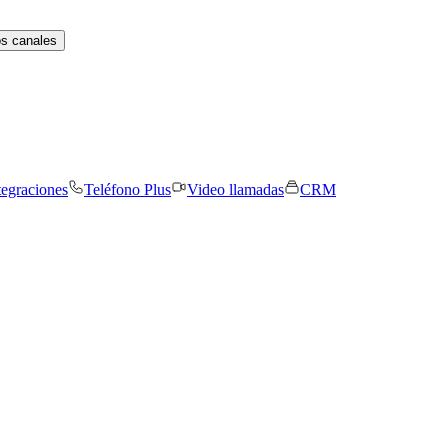
os canales
tegraciones
Teléfono Plus
Video llamadas
CRM