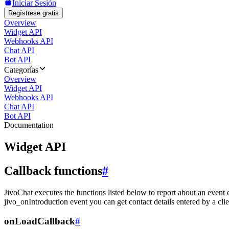
Iniciar Sesión
Regístrese gratis
Overview
Widget API
Webhooks API
Chat API
Bot API
Categorías
Overview
Widget API
Webhooks API
Chat API
Bot API
Documentation
Widget API
Callback functions
#
JivoChat executes the functions listed below to report about an event 
jivo_onIntroduction event you can get contact details entered by a clie
onLoadCallback
#