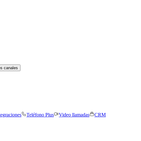
os canales
tegraciones
Teléfono Plus
Video llamadas
CRM