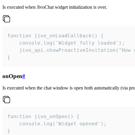
Is executed when JivoChat widget initialization is over.
function jivo_onLoadCallback() {

    console.log('Widget fully loaded');

    jivo_api.showProactiveInvitation("How c
}
onOpen
#
Is executed when the chat window is open both automatically (via proa
function jivo_onOpen() {

    console.log('Widget opened');

}