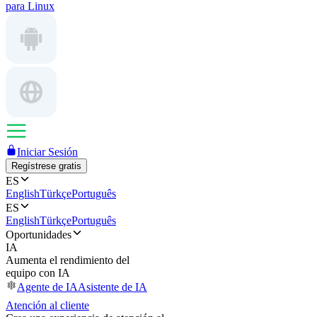
para Linux
Iniciar Sesión
Regístrese gratis
ES
English
Türkçe
Português
ES
English
Türkçe
Português
Oportunidades
IA
Aumenta el rendimiento del
equipo con IA
Agente de IA
Asistente de IA
Atención al cliente