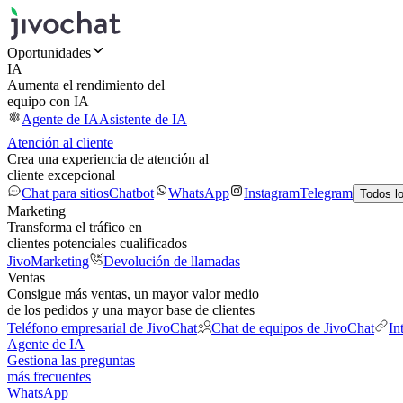
Oportunidades
IA
Aumenta el rendimiento del
equipo con IA
Agente de IA
Asistente de IA
Atención al cliente
Crea una experiencia de atención al
cliente excepcional
Chat para sitios
Chatbot
WhatsApp
Instagram
Telegram
Todos l
Marketing
Transforma el tráfico en
clientes potenciales cualificados
JivoMarketing
Devolución de llamadas
Ventas
Consigue más ventas, un mayor valor medio
de los pedidos y una mayor base de clientes
Teléfono empresarial de JivoChat
Chat de equipos de JivoChat
In
Agente de IA
Gestiona las preguntas
más frecuentes
WhatsApp