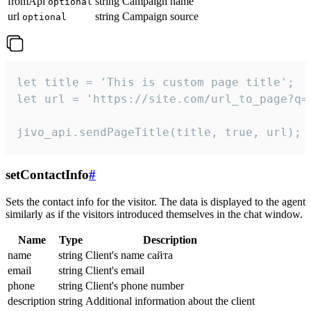
fromApi
string
Campaign name
optional
url
string
Campaign source
optional
let title = 'This is custom page title';

let url = 'https://site.com/url_to_page?q=p
jivo_api.sendPageTitle(title, true, url);
setContactInfo
#
Sets the contact info for the visitor. The data is displayed to the agent
similarly as if the visitors introduced themselves in the chat window.
Name
Type
Description
name
string
Client's name сайта
email
string
Client's email
phone
string
Client's phone number
description
string
Additional information about the client