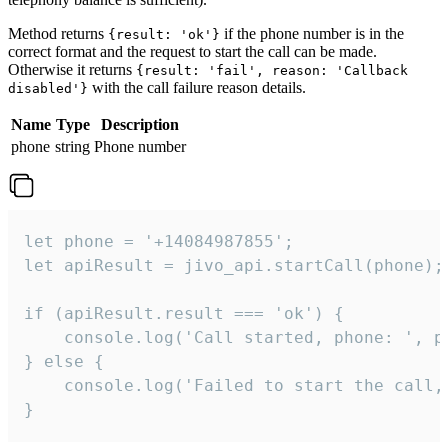
Method returns
if the phone number is in the
{result: 'ok'}
correct format and the request to start the call can be made.
Otherwise it returns
{result: 'fail', reason: 'Callback
with the call failure reason details.
disabled'}
Name
Type
Description
phone
string
Phone number
let phone = '+14084987855';

let apiResult = jivo_api.startCall(phone);

if (apiResult.result === 'ok') {

    console.log('Call started, phone: ', ph
} else {

    console.log('Failed to start the call,
}