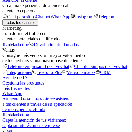
Atención al cliente
Crea una experiencia de atención al
cliente excepcional
Chat para sitios
Chatbot
WhatsApp
Instagram
Telegram
Todos los canales
Marketing
Transforma el tráfico en
clientes potenciales cualificados
JivoMarketing
Devolución de llamadas
Ventas
Consigue más ventas, un mayor valor medio
de los pedidos y una mayor base de clientes
Teléfono empresarial de JivoChat
Chat de equipos de JivoChat
Integraciones
Teléfono Plus
Video llamadas
CRM
Agente de IA
Gestiona las preguntas
más frecuentes
WhatsApp
Aumenta las ventas y ofrece asistencia
a tus clientes a través de su aplicación
de mensajería preferida
JivoMarketing
Capta la atención de tus visitantes:
capta su interés antes de que se
vayan