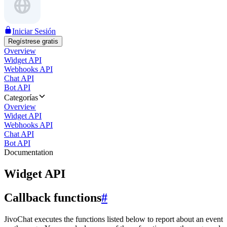
Iniciar Sesión
Regístrese gratis
Overview
Widget API
Webhooks API
Chat API
Bot API
Categorías
Overview
Widget API
Webhooks API
Chat API
Bot API
Documentation
Widget API
Callback functions
#
JivoChat executes the functions listed below to report about an event