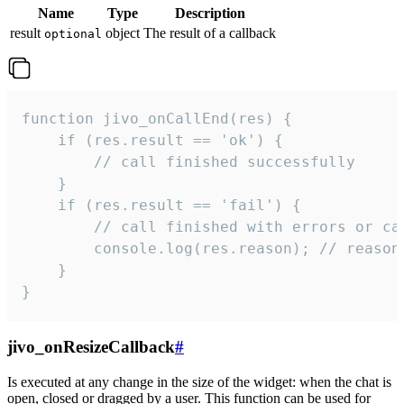
Name
Type
Description
result
object
The result of a callback
optional
function jivo_onCallEnd(res) {

    if (res.result == 'ok') {

        // call finished successfully

    }

    if (res.result == 'fail') {

        // call finished with errors or can
        console.log(res.reason); // reason 
    }

}
jivo_onResizeCallback
#
Is executed at any change in the size of the widget: when the chat is
open, closed or dragged by a user. This function can be used for