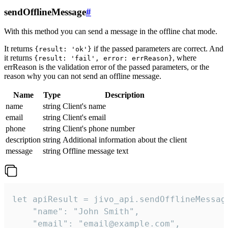
sendOfflineMessage
#
With this method you can send a message in the offline chat mode.
It returns
if the passed parameters are correct. And
{result: 'ok'}
it returns
, where
{result: 'fail', error: errReason}
errReason is the validation error of the passed parameters, or the
reason why you can not send an offline message.
Name
Type
Description
name
string
Client's name
email
string
Client's email
phone
string
Client's phone number
description
string
Additional information about the client
message
string
Offline message text
let apiResult = jivo_api.sendOfflineMessage
    "name": "John Smith",

    "email": "email@example.com",
