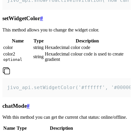
jivo_api.showProactiveInvitation("How can 
setWidgetColor
#
This method allows you to change the widget color.
Name
Type
Description
color
string
Hexadecimal color code
color2
Hexadecimal colour code is used to create
string
gradient
optional
jivo_api.setWidgetColor('#ffffff', '#00000
chatMode
#
With this method you can get the current chat status: online/offline.
Name
Type
Description