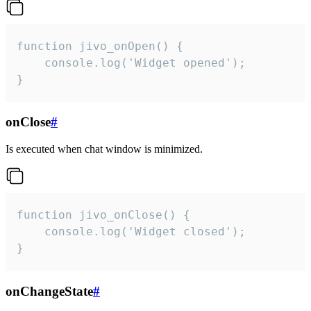
function jivo_onOpen() {

    console.log('Widget opened');

}
onClose
#
Is executed when chat window is minimized.
function jivo_onClose() {

    console.log('Widget closed');

}
onChangeState
#