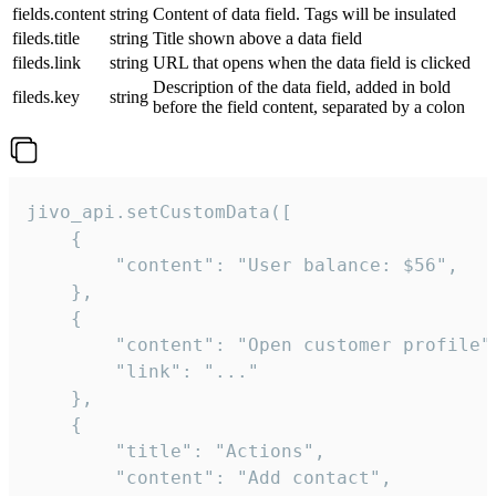
fields.content
string
Content of data field. Tags will be insulated
fileds.title
string
Title shown above a data field
fileds.link
string
URL that opens when the data field is clicked
Description of the data field, added in bold
fileds.key
string
before the field content, separated by a colon
jivo_api.setCustomData([

    {

        "content": "User balance: $56",

    },

    {

        "content": "Open customer profile",
        "link": "..."

    },

    {

        "title": "Actions",

        "content": "Add contact",
