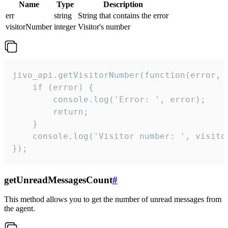
Name
Type
Description
err
string
String that contains the error
visitorNumber
integer
Visitor's number
jivo_api.getVisitorNumber(function(error, v
    if (error) {

        console.log('Error: ', error);

        return;

    }  

    console.log('Visitor number: ', visitor
});
getUnreadMessagesCount
#
This method allows you to get the number of unread messages from
the agent.