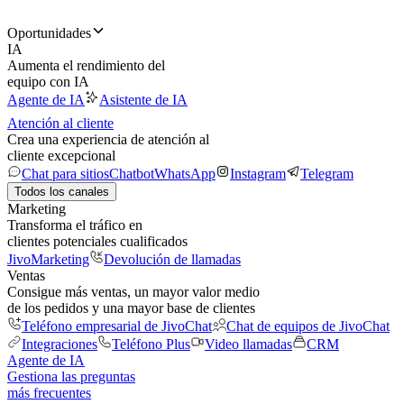
Oportunidades
IA
Aumenta el rendimiento del
equipo con IA
Agente de IA
Asistente de IA
Atención al cliente
Crea una experiencia de atención al
cliente excepcional
Chat para sitios
Chatbot
WhatsApp
Instagram
Telegram
Todos los canales
Marketing
Transforma el tráfico en
clientes potenciales cualificados
JivoMarketing
Devolución de llamadas
Ventas
Consigue más ventas, un mayor valor medio
de los pedidos y una mayor base de clientes
Teléfono empresarial de JivoChat
Chat de equipos de JivoChat
Integraciones
Teléfono Plus
Video llamadas
CRM
Agente de IA
Gestiona las preguntas
más frecuentes