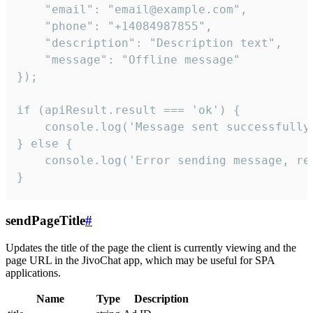
    "email": "email@example.com",

    "phone": "+14084987855",

    "description": "Description text",

    "message": "Offline message"

});

if (apiResult.result === 'ok') {

    console.log('Message sent successfully'
} else {

    console.log('Error sending message, rea
}
sendPageTitle
#
Updates the title of the page the client is currently viewing and the
page URL in the JivoChat app, which may be useful for SPA
applications.
Name
Type
Description