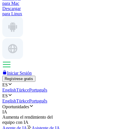
para Mac
Descargar
para Linux
Iniciar Sesión
Regístrese gratis
ES
English
Türkçe
Português
ES
English
Türkçe
Português
Oportunidades
IA
Aumenta el rendimiento del
equipo con IA
Agente de IA
Asistente de IA