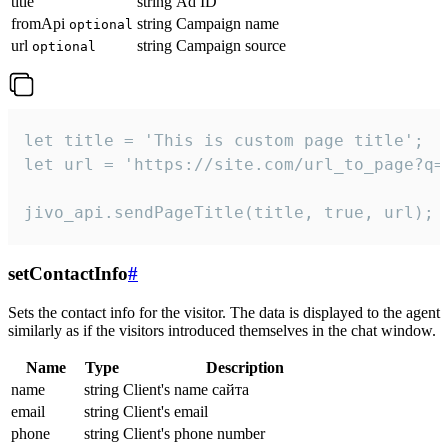
title
string
Ad ID
fromApi
string
Campaign name
optional
url
string
Campaign source
optional
let title = 'This is custom page title';

let url = 'https://site.com/url_to_page?q=p
jivo_api.sendPageTitle(title, true, url);
setContactInfo
#
Sets the contact info for the visitor. The data is displayed to the agent
similarly as if the visitors introduced themselves in the chat window.
Name
Type
Description
name
string
Client's name сайта
email
string
Client's email
phone
string
Client's phone number