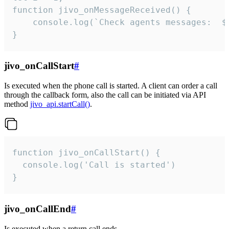
function jivo_onMessageReceived() {

	console.log(`Check agents messages:  ${i++}`)

}
jivo_onCallStart
#
Is executed when the phone call is started. A client can order a call
through the callback form, also the call can be initiated via API
method
jivo_api.startCall()
.
function jivo_onCallStart() {

  console.log('Call is started')

}
jivo_onCallEnd
#
Is executed when a return call ends.