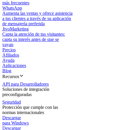
más frecuentes
WhatsApp
Aumenta las ventas y ofrece asistencia
a tus clientes a través de su aplicación
de mensajería preferida
JivoMarketing
Capta la atención de tus visitantes:
capta su interés antes de que se
vayan
Precios
Afiliados
Ayuda
Aplicaciones
Blog
Recursos
API para Desarrolladores
Soluciones de integración
preconfiguradas
Seguridad
Protección que cumple con las
normas internacionales
Descargar
para Windows
Descargar