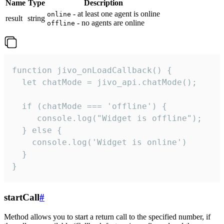
Name
Type
Description
- at least one agent is online
online
result
string
- no agents are online
offline
function jivo_onLoadCallback() {

  let chatMode = jivo_api.chatMode();

  if (chatMode === 'offline') {

     console.log("Widget is offline");

  } else {

    console.log('Widget is online')

  }

}
startCall
#
Method allows you to start a return call to the specified number, if