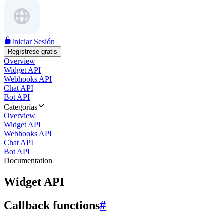
Iniciar Sesión
Regístrese gratis
Overview
Widget API
Webhooks API
Chat API
Bot API
Categorías
Overview
Widget API
Webhooks API
Chat API
Bot API
Documentation
Widget API
Callback functions
#