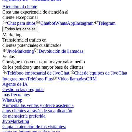
Atención al cliente
Crea una experiencia de atención al
cliente excepcional
Chat para sitios
Chatbot
WhatsApp
Instagram
Telegram
Todos los canales
Marketing
Transforma el tráfico en
clientes potenciales cualificados
JivoMarketing
Devolución de llamadas
Ventas
Consigue más ventas, un mayor valor medio
de los pedidos y una mayor base de clientes
Teléfono empresarial de JivoChat
Chat de equipos de JivoChat
Integraciones
Teléfono Plus
Video llamadas
CRM
Agente de IA
Gestiona las preguntas
más frecuentes
WhatsApp
Aumenta las ventas y ofrece asistencia
a tus clientes a través de su aplicación
de mensajería preferida
JivoMarketing
Capta la atención de tus visitantes:
capta su interés antes de que se