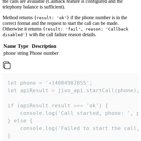
the calls are available (Callback feature is configured and the
telephony balance is sufficient).
Method returns
if the phone number is in the
{result: 'ok'}
correct format and the request to start the call can be made.
Otherwise it returns
{result: 'fail', reason: 'Callback
with the call failure reason details.
disabled'}
Name
Type
Description
phone
string
Phone number
let phone = '+14084987855';

let apiResult = jivo_api.startCall(phone);

if (apiResult.result === 'ok') {

    console.log('Call started, phone: ', ph
} else {

    console.log('Failed to start the call,
}