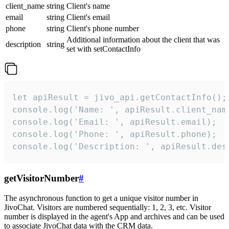
client_name
string
Client's name
email
string
Client's email
phone
string
Client's phone number
Additional information about the client that was
description
string
set with setContactInfo
let apiResult = jivo_api.getContactInfo();

console.log('Name: ', apiResult.client_name
console.log('Email: ', apiResult.email);

console.log('Phone: ', apiResult.phone);

console.log('Description: ', apiResult.des
getVisitorNumber
#
The asynchronous function to get a unique visitor number in
JivoChat. Visitors are numbered sequentially: 1, 2, 3, etc. Visitor
number is displayed in the agent's App and archives and can be used
to associate JivoChat data with the CRM data.