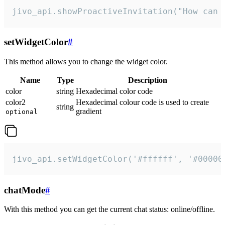
jivo_api.showProactiveInvitation("How can 
setWidgetColor
#
This method allows you to change the widget color.
Name
Type
Description
color
string
Hexadecimal color code
color2
Hexadecimal colour code is used to create
string
gradient
optional
jivo_api.setWidgetColor('#ffffff', '#00000
chatMode
#
With this method you can get the current chat status: online/offline.