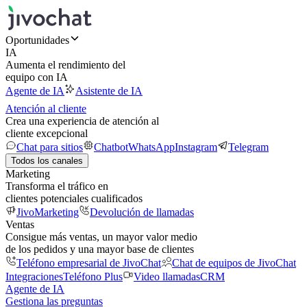
Oportunidades
IA
Aumenta el rendimiento del
equipo con IA
Agente de IA
Asistente de IA
Atención al cliente
Crea una experiencia de atención al
cliente excepcional
Chat para sitios
Chatbot
WhatsApp
Instagram
Telegram
Todos los canales
Marketing
Transforma el tráfico en
clientes potenciales cualificados
JivoMarketing
Devolución de llamadas
Ventas
Consigue más ventas, un mayor valor medio
de los pedidos y una mayor base de clientes
Teléfono empresarial de JivoChat
Chat de equipos de JivoChat
Integraciones
Teléfono Plus
Video llamadas
CRM
Agente de IA
Gestiona las preguntas