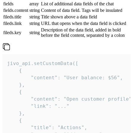
fields
array
List of additional data fields of the chat
fields.content
string
Content of data field. Tags will be insulated
fileds.title
string
Title shown above a data field
fileds.link
string
URL that opens when the data field is clicked
Description of the data field, added in bold
fileds.key
string
before the field content, separated by a colon
jivo_api.setCustomData([

    {

        "content": "User balance: $56",

    },

    {

        "content": "Open customer profile",
        "link": "..."

    },

    {

        "title": "Actions",
