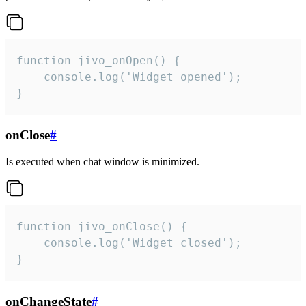
function jivo_onOpen() {

    console.log('Widget opened');

}
onClose
#
Is executed when chat window is minimized.
function jivo_onClose() {

    console.log('Widget closed');

}
onChangeState
#