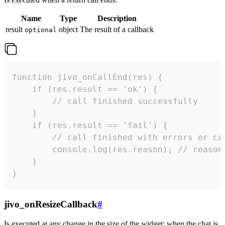
Name
Type
Description
result
object
The result of a callback
optional
function jivo_onCallEnd(res) {

    if (res.result == 'ok') {

        // call finished successfully

    }

    if (res.result == 'fail') {

        // call finished with errors or can
        console.log(res.reason); // reason 
    }

}
jivo_onResizeCallback
#
Is executed at any change in the size of the widget: when the chat is