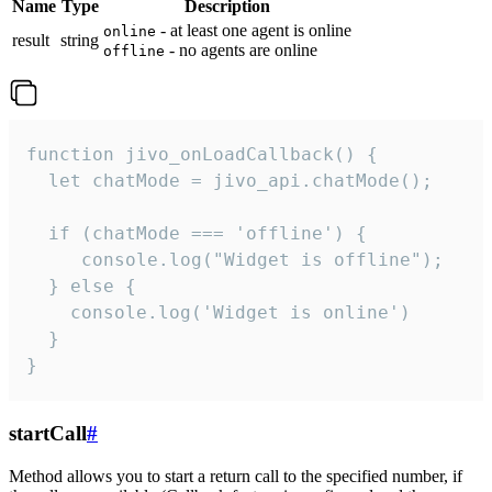
Name
Type
Description
- at least one agent is online
online
result
string
- no agents are online
offline
function jivo_onLoadCallback() {

  let chatMode = jivo_api.chatMode();

  if (chatMode === 'offline') {

     console.log("Widget is offline");

  } else {

    console.log('Widget is online')

  }

}
startCall
#
Method allows you to start a return call to the specified number, if