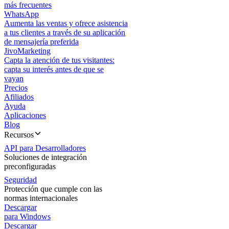
más frecuentes
WhatsApp
Aumenta las ventas y ofrece asistencia
a tus clientes a través de su aplicación
de mensajería preferida
JivoMarketing
Capta la atención de tus visitantes:
capta su interés antes de que se
vayan
Precios
Afiliados
Ayuda
Aplicaciones
Blog
Recursos
API para Desarrolladores
Soluciones de integración
preconfiguradas
Seguridad
Protección que cumple con las
normas internacionales
Descargar
para Windows
Descargar