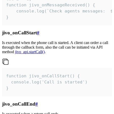
function jivo_onMessageReceived() {

	console.log(`Check agents messages:  ${i++}`)

}
jivo_onCallStart
#
Is executed when the phone call is started. A client can order a call
through the callback form, also the call can be initiated via API
method
jivo_api.startCall()
.
function jivo_onCallStart() {

  console.log('Call is started')

}
jivo_onCallEnd
#
Is executed when a return call ends.