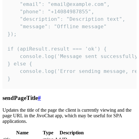
    "email": "email@example.com",

    "phone": "+14084987855",

    "description": "Description text",

    "message": "Offline message"

});

if (apiResult.result === 'ok') {

    console.log('Message sent successfully'
} else {

    console.log('Error sending message, rea
}
sendPageTitle
#
Updates the title of the page the client is currently viewing and the
page URL in the JivoChat app, which may be useful for SPA
applications.
Name
Type
Description