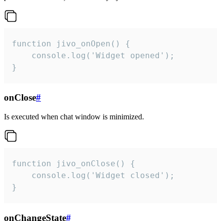
function jivo_onOpen() {

    console.log('Widget opened');

}
onClose
#
Is executed when chat window is minimized.
function jivo_onClose() {

    console.log('Widget closed');

}
onChangeState
#