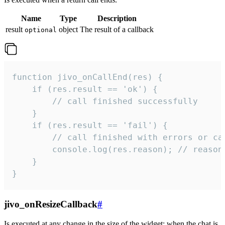
Name
Type
Description
result
object
The result of a callback
optional
function jivo_onCallEnd(res) {

    if (res.result == 'ok') {

        // call finished successfully

    }

    if (res.result == 'fail') {

        // call finished with errors or can
        console.log(res.reason); // reason 
    }

}
jivo_onResizeCallback
#
Is executed at any change in the size of the widget: when the chat is