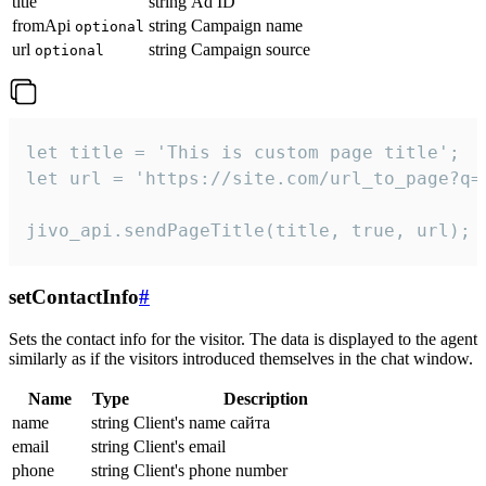
title
string
Ad ID
fromApi
string
Campaign name
optional
url
string
Campaign source
optional
let title = 'This is custom page title';

let url = 'https://site.com/url_to_page?q=p
jivo_api.sendPageTitle(title, true, url);
setContactInfo
#
Sets the contact info for the visitor. The data is displayed to the agent
similarly as if the visitors introduced themselves in the chat window.
Name
Type
Description
name
string
Client's name сайта
email
string
Client's email
phone
string
Client's phone number