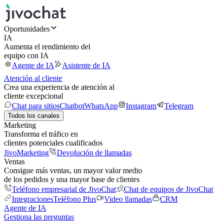
Oportunidades
IA
Aumenta el rendimiento del
equipo con IA
Agente de IA
Asistente de IA
Atención al cliente
Crea una experiencia de atención al
cliente excepcional
Chat para sitios
Chatbot
WhatsApp
Instagram
Telegram
Todos los canales
Marketing
Transforma el tráfico en
clientes potenciales cualificados
JivoMarketing
Devolución de llamadas
Ventas
Consigue más ventas, un mayor valor medio
de los pedidos y una mayor base de clientes
Teléfono empresarial de JivoChat
Chat de equipos de JivoChat
Integraciones
Teléfono Plus
Video llamadas
CRM
Agente de IA
Gestiona las preguntas