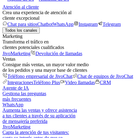
Atención al cliente
Crea una experiencia de atención al
cliente excepcional
Chat para sitios
Chatbot
WhatsApp
Instagram
Telegram
Todos los canales
Marketing
Transforma el tráfico en
clientes potenciales cualificados
JivoMarketing
Devolución de llamadas
Ventas
Consigue más ventas, un mayor valor medio
de los pedidos y una mayor base de clientes
Teléfono empresarial de JivoChat
Chat de equipos de JivoChat
Integraciones
Teléfono Plus
Video llamadas
CRM
Agente de IA
Gestiona las preguntas
más frecuentes
WhatsApp
Aumenta las ventas y ofrece asistencia
a tus clientes a través de su aplicación
de mensajería preferida
JivoMarketing
Capta la atención de tus visitantes:
capta su interés antes de que se