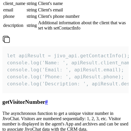
client_name
string
Client's name
email
string
Client's email
phone
string
Client's phone number
Additional information about the client that was
description
string
set with setContactInfo
let apiResult = jivo_api.getContactInfo();

console.log('Name: ', apiResult.client_name
console.log('Email: ', apiResult.email);

console.log('Phone: ', apiResult.phone);

console.log('Description: ', apiResult.des
getVisitorNumber
#
The asynchronous function to get a unique visitor number in
JivoChat. Visitors are numbered sequentially: 1, 2, 3, etc. Visitor
number is displayed in the agent's App and archives and can be used
to associate JivoChat data with the CRM data.