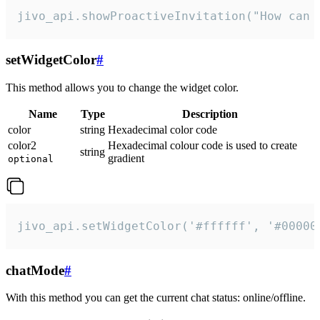
jivo_api.showProactiveInvitation("How can 
setWidgetColor
#
This method allows you to change the widget color.
Name
Type
Description
color
string
Hexadecimal color code
color2
Hexadecimal colour code is used to create
string
gradient
optional
jivo_api.setWidgetColor('#ffffff', '#00000
chatMode
#
With this method you can get the current chat status: online/offline.