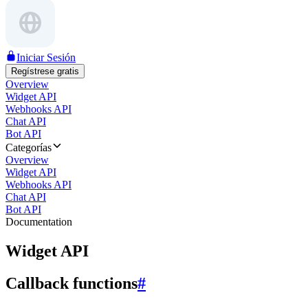
Iniciar Sesión
Regístrese gratis
Overview
Widget API
Webhooks API
Chat API
Bot API
Categorías
Overview
Widget API
Webhooks API
Chat API
Bot API
Documentation
Widget API
Callback functions
#