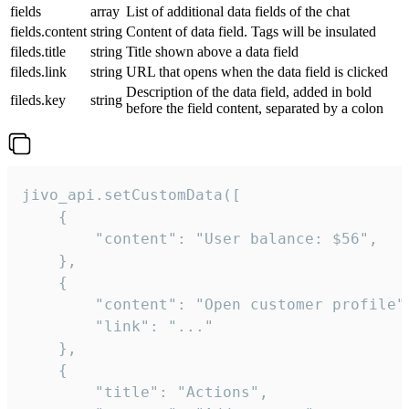
fields
array
List of additional data fields of the chat
fields.content
string
Content of data field. Tags will be insulated
fileds.title
string
Title shown above a data field
fileds.link
string
URL that opens when the data field is clicked
Description of the data field, added in bold
fileds.key
string
before the field content, separated by a colon
jivo_api.setCustomData([

    {

        "content": "User balance: $56",

    },

    {

        "content": "Open customer profile",
        "link": "..."

    },

    {

        "title": "Actions",
