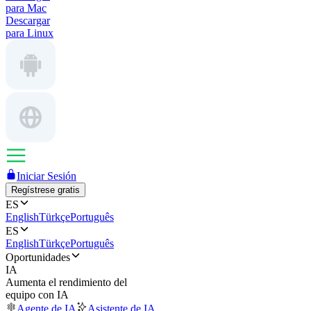
para Mac
Descargar
para Linux
Iniciar Sesión
Regístrese gratis
ES
English
Türkçe
Português
ES
English
Türkçe
Português
Oportunidades
IA
Aumenta el rendimiento del
equipo con IA
Agente de IA
Asistente de IA