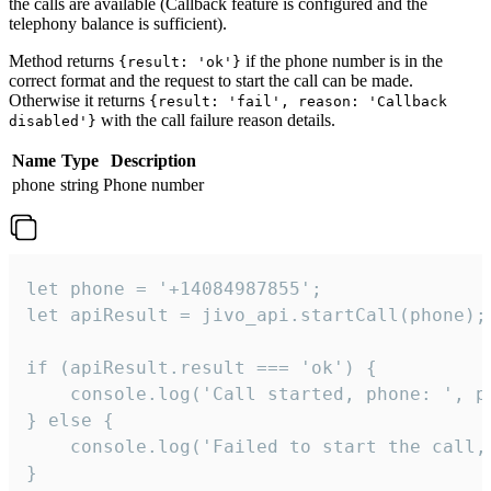
the calls are available (Callback feature is configured and the
telephony balance is sufficient).
Method returns
if the phone number is in the
{result: 'ok'}
correct format and the request to start the call can be made.
Otherwise it returns
{result: 'fail', reason: 'Callback
with the call failure reason details.
disabled'}
Name
Type
Description
phone
string
Phone number
let phone = '+14084987855';

let apiResult = jivo_api.startCall(phone);

if (apiResult.result === 'ok') {

    console.log('Call started, phone: ', ph
} else {

    console.log('Failed to start the call,
}