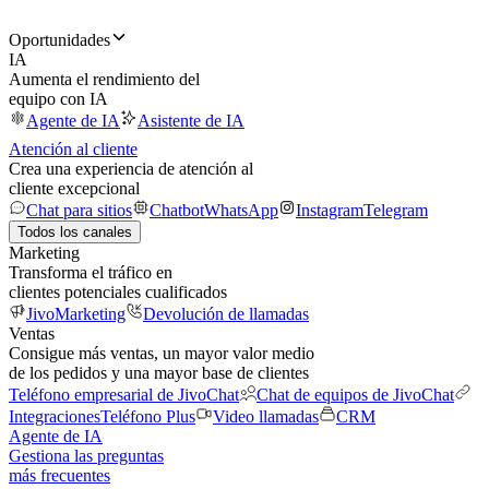
Oportunidades
IA
Aumenta el rendimiento del
equipo con IA
Agente de IA
Asistente de IA
Atención al cliente
Crea una experiencia de atención al
cliente excepcional
Chat para sitios
Chatbot
WhatsApp
Instagram
Telegram
Todos los canales
Marketing
Transforma el tráfico en
clientes potenciales cualificados
JivoMarketing
Devolución de llamadas
Ventas
Consigue más ventas, un mayor valor medio
de los pedidos y una mayor base de clientes
Teléfono empresarial de JivoChat
Chat de equipos de JivoChat
Integraciones
Teléfono Plus
Video llamadas
CRM
Agente de IA
Gestiona las preguntas
más frecuentes