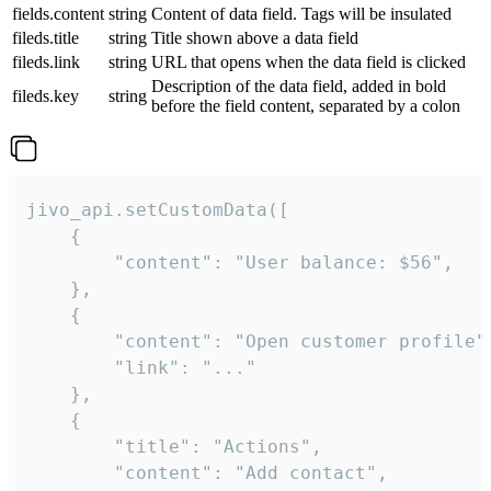
fields.content
string
Content of data field. Tags will be insulated
fileds.title
string
Title shown above a data field
fileds.link
string
URL that opens when the data field is clicked
Description of the data field, added in bold
fileds.key
string
before the field content, separated by a colon
jivo_api.setCustomData([

    {

        "content": "User balance: $56",

    },

    {

        "content": "Open customer profile",
        "link": "..."

    },

    {

        "title": "Actions",

        "content": "Add contact",
