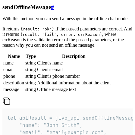
sendOfflineMessage
#
With this method you can send a message in the offline chat mode.
It returns
if the passed parameters are correct. And
{result: 'ok'}
it returns
, where
{result: 'fail', error: errReason}
errReason is the validation error of the passed parameters, or the
reason why you can not send an offline message.
Name
Type
Description
name
string
Client's name
email
string
Client's email
phone
string
Client's phone number
description
string
Additional information about the client
message
string
Offline message text
let apiResult = jivo_api.sendOfflineMessage
    "name": "John Smith",

    "email": "email@example.com",
