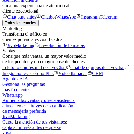
Atención al cliente
Crea una experiencia de atención al
cliente excepcional
Chat para sitios
Chatbot
WhatsApp
Instagram
Telegram
Todos los canales
Marketing
Transforma el tráfico en
clientes potenciales cualificados
JivoMarketing
Devolución de llamadas
Ventas
Consigue más ventas, un mayor valor medio
de los pedidos y una mayor base de clientes
Teléfono empresarial de JivoChat
Chat de equipos de JivoChat
Integraciones
Teléfono Plus
Video llamadas
CRM
Agente de IA
Gestiona las preguntas
más frecuentes
WhatsApp
Aumenta las ventas y ofrece asistencia
a tus clientes a través de su aplicación
de mensajería preferida
JivoMarketing
Capta la atención de tus visitantes:
capta su interés antes de que se
vayan