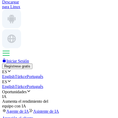
Descargar
para Linux
Iniciar Sesión
Regístrese gratis
ES
English
Türkçe
Português
ES
English
Türkçe
Português
Oportunidades
IA
Aumenta el rendimiento del
equipo con IA
Agente de IA
Asistente de IA