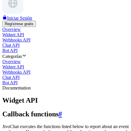
Iniciar Sesión
Regístrese gratis
Overview
Widget API
Webhooks API
Chat API
Bot API
Categorías
Overview
Widget API
Webhooks API
Chat API
Bot API
Documentation
Widget API
Callback functions
#
JivoChat executes the functions listed below to report about an event