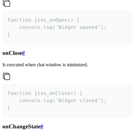
function jivo_onOpen() {

    console.log('Widget opened');

}
onClose
#
Is executed when chat window is minimized.
function jivo_onClose() {

    console.log('Widget closed');

}
onChangeState
#