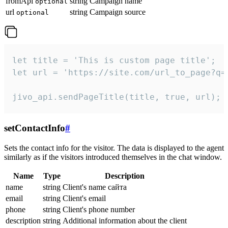
fromApi
string
Campaign name
optional
url
string
Campaign source
optional
let title = 'This is custom page title';

let url = 'https://site.com/url_to_page?q=p
jivo_api.sendPageTitle(title, true, url);
setContactInfo
#
Sets the contact info for the visitor. The data is displayed to the agent
similarly as if the visitors introduced themselves in the chat window.
Name
Type
Description
name
string
Client's name сайта
email
string
Client's email
phone
string
Client's phone number
description
string
Additional information about the client