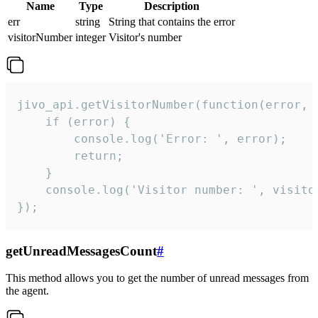
Name
Type
Description
err
string
String that contains the error
visitorNumber
integer
Visitor's number
jivo_api.getVisitorNumber(function(error, v
    if (error) {

        console.log('Error: ', error);

        return;

    }  

    console.log('Visitor number: ', visitor
});
getUnreadMessagesCount
#
This method allows you to get the number of unread messages from
the agent.