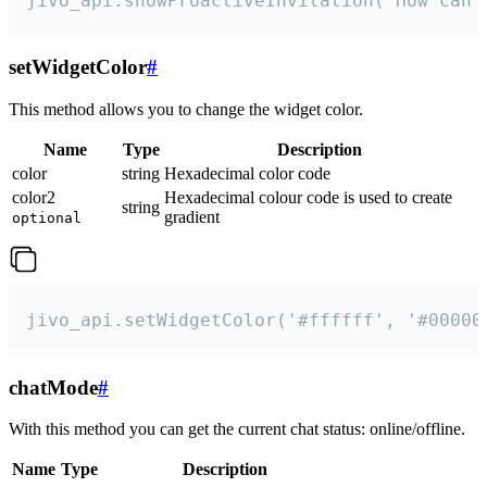
jivo_api.showProactiveInvitation("How can 
setWidgetColor
#
This method allows you to change the widget color.
Name
Type
Description
color
string
Hexadecimal color code
color2
Hexadecimal colour code is used to create
string
gradient
optional
jivo_api.setWidgetColor('#ffffff', '#00000
chatMode
#
With this method you can get the current chat status: online/offline.
Name
Type
Description