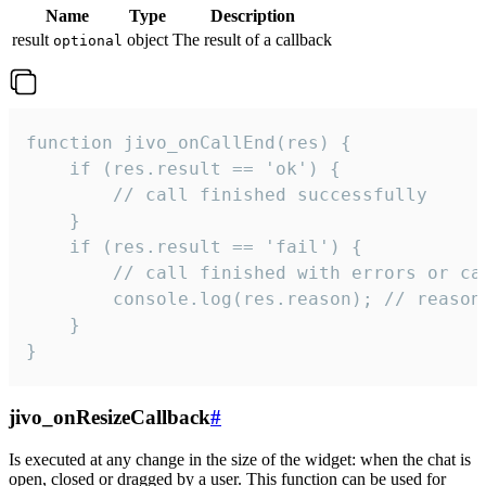
Name
Type
Description
result
object
The result of a callback
optional
function jivo_onCallEnd(res) {

    if (res.result == 'ok') {

        // call finished successfully

    }

    if (res.result == 'fail') {

        // call finished with errors or can
        console.log(res.reason); // reason 
    }

}
jivo_onResizeCallback
#
Is executed at any change in the size of the widget: when the chat is
open, closed or dragged by a user. This function can be used for