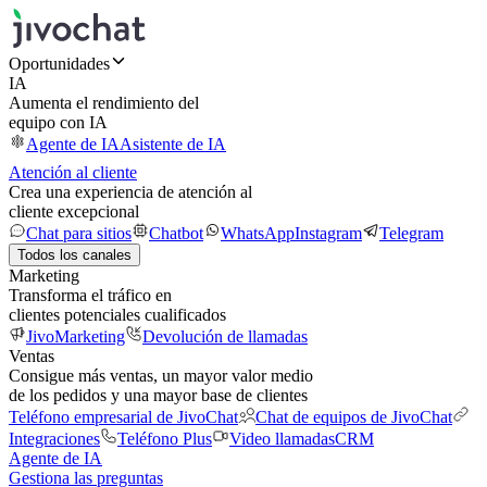
Oportunidades
IA
Aumenta el rendimiento del
equipo con IA
Agente de IA
Asistente de IA
Atención al cliente
Crea una experiencia de atención al
cliente excepcional
Chat para sitios
Chatbot
WhatsApp
Instagram
Telegram
Todos los canales
Marketing
Transforma el tráfico en
clientes potenciales cualificados
JivoMarketing
Devolución de llamadas
Ventas
Consigue más ventas, un mayor valor medio
de los pedidos y una mayor base de clientes
Teléfono empresarial de JivoChat
Chat de equipos de JivoChat
Integraciones
Teléfono Plus
Video llamadas
CRM
Agente de IA
Gestiona las preguntas