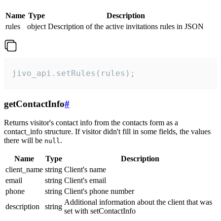
Name
Type
Description
rules
object
Description of the active invitations rules in JSON
jivo_api.setRules(rules);
getContactInfo
#
Returns visitor's contact info from the contacts form as a
contact_info structure. If visitor didn't fill in some fields, the values
there will be
.
null
Name
Type
Description
client_name
string
Client's name
email
string
Client's email
phone
string
Client's phone number
Additional information about the client that was
description
string
set with setContactInfo