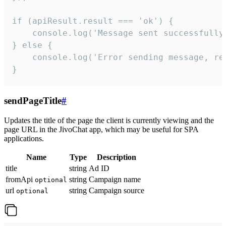
if (apiResult.result === 'ok') {

    console.log('Message sent successfully'
} else {

    console.log('Error sending message, rea
}
sendPageTitle
#
Updates the title of the page the client is currently viewing and the
page URL in the JivoChat app, which may be useful for SPA
applications.
Name
Type
Description
title
string
Ad ID
fromApi
string
Campaign name
optional
url
string
Campaign source
optional