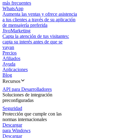
más frecuentes
WhatsApp
Aumenta las ventas y ofrece asistencia
a tus clientes a través de su aplicación
de mensajería preferida
JivoMarketing
Capta la atención de tus visitantes:
capta su interés antes de que se
vayan
Precios
Afiliados
Ayuda
Aplicaciones
Blog
Recursos
API para Desarrolladores
Soluciones de integración
preconfiguradas
Seguridad
Protección que cumple con las
normas internacionales
Descargar
para Windows
Descargar