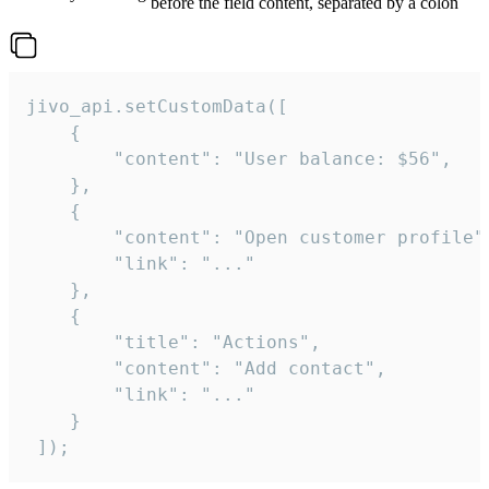
before the field content, separated by a colon
jivo_api.setCustomData([

    {

        "content": "User balance: $56",

    },

    {

        "content": "Open customer profile",
        "link": "..."

    },

    {

        "title": "Actions",

        "content": "Add contact",

        "link": "..."

    }

 ]);