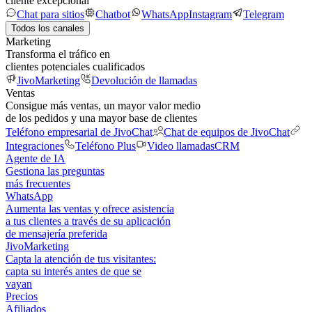
cliente excepcional
Chat para sitios
Chatbot
WhatsApp
Instagram
Telegram
Todos los canales
Marketing
Transforma el tráfico en
clientes potenciales cualificados
JivoMarketing
Devolución de llamadas
Ventas
Consigue más ventas, un mayor valor medio
de los pedidos y una mayor base de clientes
Teléfono empresarial de JivoChat
Chat de equipos de JivoChat
Integraciones
Teléfono Plus
Video llamadas
CRM
Agente de IA
Gestiona las preguntas
más frecuentes
WhatsApp
Aumenta las ventas y ofrece asistencia
a tus clientes a través de su aplicación
de mensajería preferida
JivoMarketing
Capta la atención de tus visitantes:
capta su interés antes de que se
vayan
Precios
Afiliados