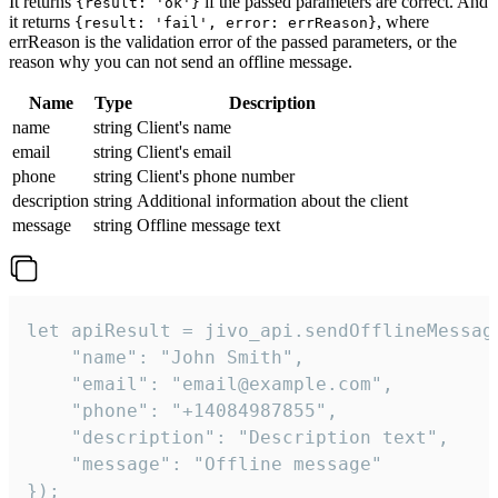
It returns
if the passed parameters are correct. And
{result: 'ok'}
it returns
, where
{result: 'fail', error: errReason}
errReason is the validation error of the passed parameters, or the
reason why you can not send an offline message.
Name
Type
Description
name
string
Client's name
email
string
Client's email
phone
string
Client's phone number
description
string
Additional information about the client
message
string
Offline message text
let apiResult = jivo_api.sendOfflineMessage
    "name": "John Smith",

    "email": "email@example.com",

    "phone": "+14084987855",

    "description": "Description text",

    "message": "Offline message"

});
