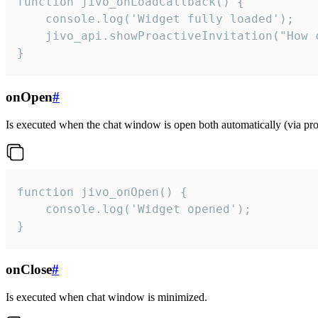
function jivo_onLoadCallback() {

    console.log('Widget fully loaded');

    jivo_api.showProactiveInvitation("How c
}
onOpen
#
Is executed when the chat window is open both automatically (via proa
function jivo_onOpen() {

    console.log('Widget opened');

}
onClose
#
Is executed when chat window is minimized.