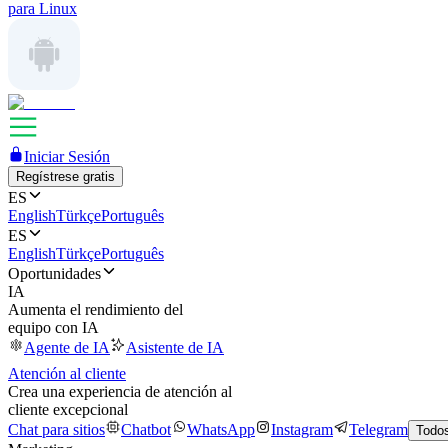
para Linux
Iniciar Sesión
Regístrese gratis
ES
English
Türkçe
Português
ES
English
Türkçe
Português
Oportunidades
IA
Aumenta el rendimiento del
equipo con IA
Agente de IA
Asistente de IA
Atención al cliente
Crea una experiencia de atención al
cliente excepcional
Chat para sitios
Chatbot
WhatsApp
Instagram
Telegram
Todos