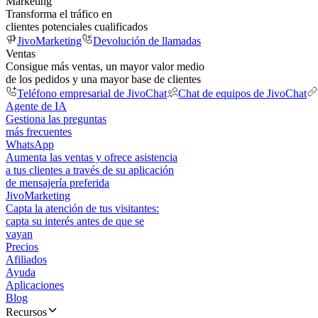
Marketing
Transforma el tráfico en
clientes potenciales cualificados
JivoMarketing
Devolución de llamadas
Ventas
Consigue más ventas, un mayor valor medio
de los pedidos y una mayor base de clientes
Teléfono empresarial de JivoChat
Chat de equipos de JivoChat
Agente de IA
Gestiona las preguntas
más frecuentes
WhatsApp
Aumenta las ventas y ofrece asistencia
a tus clientes a través de su aplicación
de mensajería preferida
JivoMarketing
Capta la atención de tus visitantes:
capta su interés antes de que se
vayan
Precios
Afiliados
Ayuda
Aplicaciones
Blog
Recursos