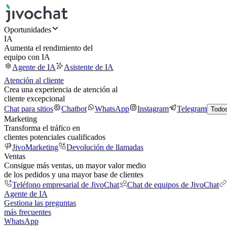
Oportunidades
IA
Aumenta el rendimiento del
equipo con IA
Agente de IA
Asistente de IA
Atención al cliente
Crea una experiencia de atención al
cliente excepcional
Chat para sitios
Chatbot
WhatsApp
Instagram
Telegram
Todos
Marketing
Transforma el tráfico en
clientes potenciales cualificados
JivoMarketing
Devolución de llamadas
Ventas
Consigue más ventas, un mayor valor medio
de los pedidos y una mayor base de clientes
Teléfono empresarial de JivoChat
Chat de equipos de JivoChat
Agente de IA
Gestiona las preguntas
más frecuentes
WhatsApp