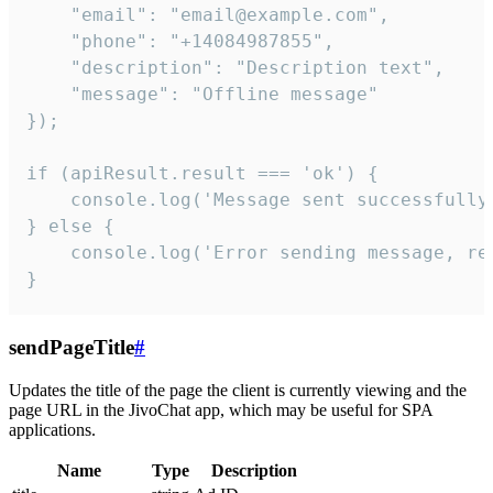
    "email": "email@example.com",

    "phone": "+14084987855",

    "description": "Description text",

    "message": "Offline message"

});

if (apiResult.result === 'ok') {

    console.log('Message sent successfully'
} else {

    console.log('Error sending message, rea
}
sendPageTitle
#
Updates the title of the page the client is currently viewing and the
page URL in the JivoChat app, which may be useful for SPA
applications.
Name
Type
Description