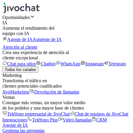
Oportunidades
IA
Aumenta el rendimiento del
equipo con IA
Agente de IA
Asistente de IA
Atención al cliente
Crea una experiencia de atención al
cliente excepcional
Chat para sitios
Chatbot
WhatsApp
Instagram
Telegram
Todos los canales
Marketing
Transforma el tráfico en
clientes potenciales cualificados
JivoMarketing
Devolución de llamadas
Ventas
Consigue más ventas, un mayor valor medio
de los pedidos y una mayor base de clientes
Teléfono empresarial de JivoChat
Chat de equipos de JivoChat
Integraciones
Teléfono Plus
Video llamadas
CRM
Agente de IA
Gestiona las preguntas