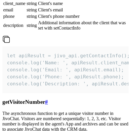
client_name
string
Client's name
email
string
Client's email
phone
string
Client's phone number
Additional information about the client that was
description
string
set with setContactInfo
let apiResult = jivo_api.getContactInfo();

console.log('Name: ', apiResult.client_name
console.log('Email: ', apiResult.email);

console.log('Phone: ', apiResult.phone);

console.log('Description: ', apiResult.des
getVisitorNumber
#
The asynchronous function to get a unique visitor number in
JivoChat. Visitors are numbered sequentially: 1, 2, 3, etc. Visitor
number is displayed in the agent's App and archives and can be used
to associate JivoChat data with the CRM data.