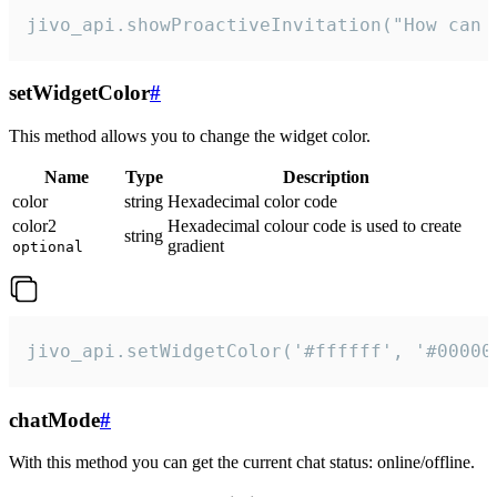
jivo_api.showProactiveInvitation("How can 
setWidgetColor
#
This method allows you to change the widget color.
Name
Type
Description
color
string
Hexadecimal color code
color2
Hexadecimal colour code is used to create
string
gradient
optional
jivo_api.setWidgetColor('#ffffff', '#00000
chatMode
#
With this method you can get the current chat status: online/offline.