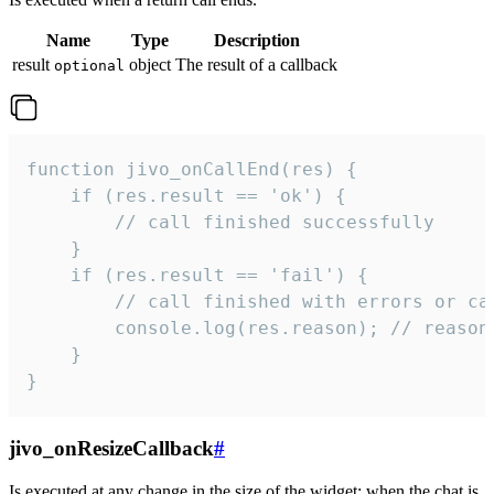
Name
Type
Description
result
object
The result of a callback
optional
function jivo_onCallEnd(res) {

    if (res.result == 'ok') {

        // call finished successfully

    }

    if (res.result == 'fail') {

        // call finished with errors or can
        console.log(res.reason); // reason 
    }

}
jivo_onResizeCallback
#
Is executed at any change in the size of the widget: when the chat is