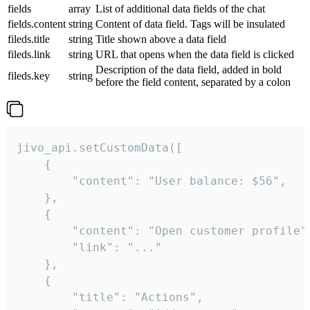
fields
array
List of additional data fields of the chat
fields.content
string
Content of data field. Tags will be insulated
fileds.title
string
Title shown above a data field
fileds.link
string
URL that opens when the data field is clicked
Description of the data field, added in bold
fileds.key
string
before the field content, separated by a colon
jivo_api.setCustomData([

    {

        "content": "User balance: $56",

    },

    {

        "content": "Open customer profile",
        "link": "..."

    },

    {

        "title": "Actions",
