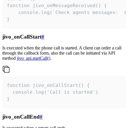
function jivo_onMessageReceived() {

	console.log(`Check agents messages:  ${i++}`)

}
jivo_onCallStart
#
Is executed when the phone call is started. A client can order a call
through the callback form, also the call can be initiated via API
method
jivo_api.startCall()
.
function jivo_onCallStart() {

  console.log('Call is started')

}
jivo_onCallEnd
#
Is executed when a return call ends.