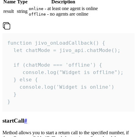
Name
Type
Description
- at least one agent is online
online
result
string
- no agents are online
offline
function jivo_onLoadCallback() {

  let chatMode = jivo_api.chatMode();

  if (chatMode === 'offline') {

     console.log("Widget is offline");

  } else {

    console.log('Widget is online')

  }

}
startCall
#
Method allows you to start a return call to the specified number, if