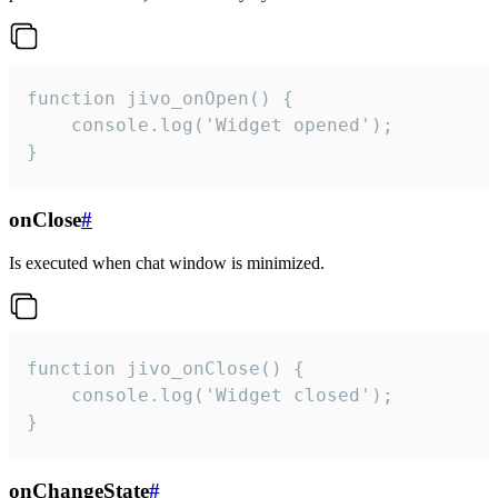
function jivo_onOpen() {

    console.log('Widget opened');

}
onClose
#
Is executed when chat window is minimized.
function jivo_onClose() {

    console.log('Widget closed');

}
onChangeState
#