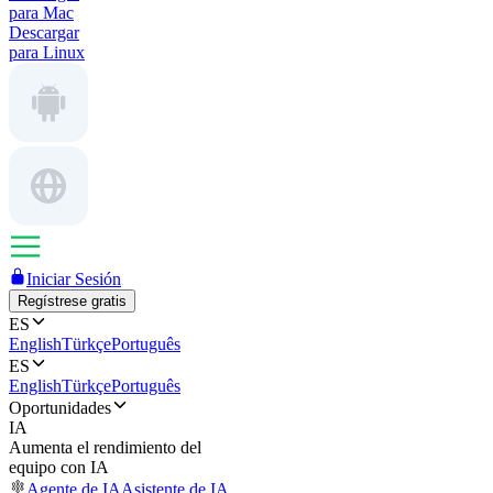
para Mac
Descargar
para Linux
Iniciar Sesión
Regístrese gratis
ES
English
Türkçe
Português
ES
English
Türkçe
Português
Oportunidades
IA
Aumenta el rendimiento del
equipo con IA
Agente de IA
Asistente de IA