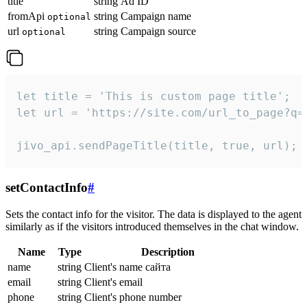
title
string
Ad ID
fromApi
string
Campaign name
optional
url
string
Campaign source
optional
let title = 'This is custom page title';

let url = 'https://site.com/url_to_page?q=p
jivo_api.sendPageTitle(title, true, url);
setContactInfo
#
Sets the contact info for the visitor. The data is displayed to the agent
similarly as if the visitors introduced themselves in the chat window.
Name
Type
Description
name
string
Client's name сайта
email
string
Client's email
phone
string
Client's phone number