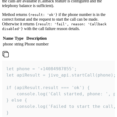
the calls are available (Callback feature is configured and the
telephony balance is sufficient).
Method returns
if the phone number is in the
{result: 'ok'}
correct format and the request to start the call can be made.
Otherwise it returns
{result: 'fail', reason: 'Callback
with the call failure reason details.
disabled'}
Name
Type
Description
phone
string
Phone number
let phone = '+14084987855';

let apiResult = jivo_api.startCall(phone);

if (apiResult.result === 'ok') {

    console.log('Call started, phone: ', ph
} else {

    console.log('Failed to start the call,
}