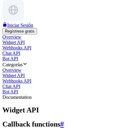
Iniciar Sesión
Regístrese gratis
Overview
Widget API
Webhooks API
Chat API
Bot API
Categorías
Overview
Widget API
Webhooks API
Chat API
Bot API
Documentation
Widget API
Callback functions
#