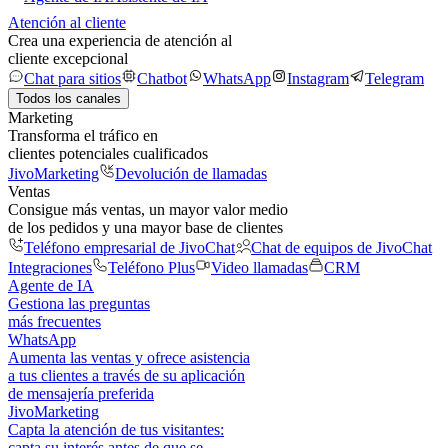
Atención al cliente
Crea una experiencia de atención al
cliente excepcional
Chat para sitios
Chatbot
WhatsApp
Instagram
Telegram
Todos los canales
Marketing
Transforma el tráfico en
clientes potenciales cualificados
JivoMarketing
Devolución de llamadas
Ventas
Consigue más ventas, un mayor valor medio
de los pedidos y una mayor base de clientes
Teléfono empresarial de JivoChat
Chat de equipos de JivoChat
Integraciones
Teléfono Plus
Video llamadas
CRM
Agente de IA
Gestiona las preguntas
más frecuentes
WhatsApp
Aumenta las ventas y ofrece asistencia
a tus clientes a través de su aplicación
de mensajería preferida
JivoMarketing
Capta la atención de tus visitantes:
capta su interés antes de que se