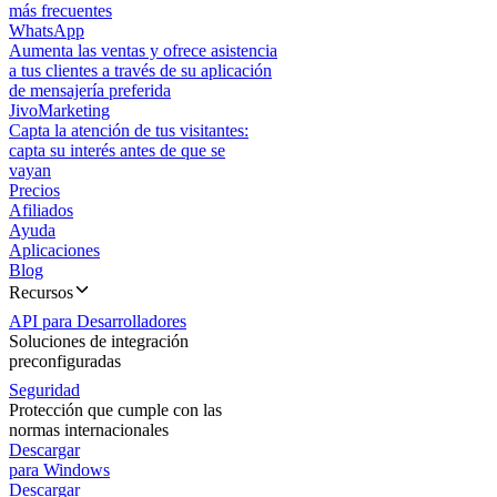
más frecuentes
WhatsApp
Aumenta las ventas y ofrece asistencia
a tus clientes a través de su aplicación
de mensajería preferida
JivoMarketing
Capta la atención de tus visitantes:
capta su interés antes de que se
vayan
Precios
Afiliados
Ayuda
Aplicaciones
Blog
Recursos
API para Desarrolladores
Soluciones de integración
preconfiguradas
Seguridad
Protección que cumple con las
normas internacionales
Descargar
para Windows
Descargar