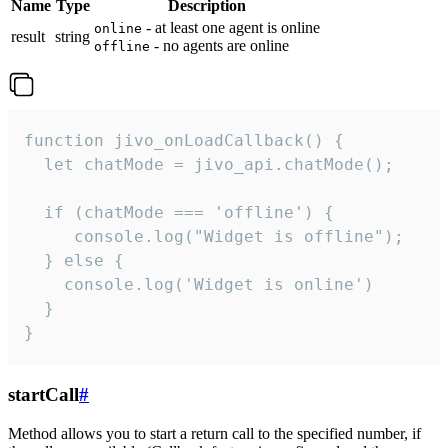
Name
Type
Description
- at least one agent is online
online
result
string
- no agents are online
offline
function jivo_onLoadCallback() {

  let chatMode = jivo_api.chatMode();

  if (chatMode === 'offline') {

     console.log("Widget is offline");

  } else {

    console.log('Widget is online')

  }

}
startCall
#
Method allows you to start a return call to the specified number, if