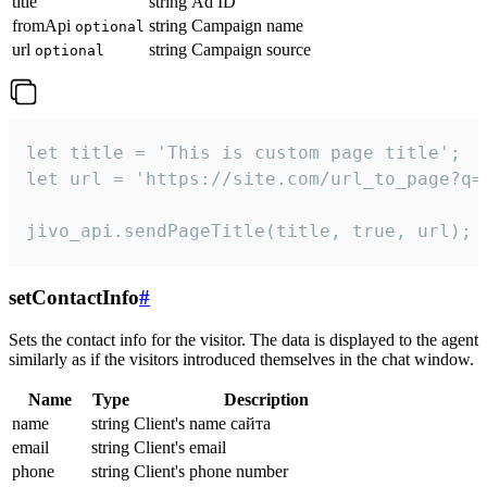
title
string
Ad ID
fromApi
string
Campaign name
optional
url
string
Campaign source
optional
let title = 'This is custom page title';

let url = 'https://site.com/url_to_page?q=p
jivo_api.sendPageTitle(title, true, url);
setContactInfo
#
Sets the contact info for the visitor. The data is displayed to the agent
similarly as if the visitors introduced themselves in the chat window.
Name
Type
Description
name
string
Client's name сайта
email
string
Client's email
phone
string
Client's phone number