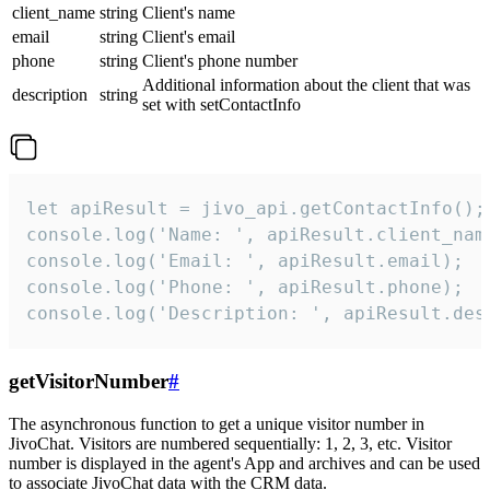
client_name
string
Client's name
email
string
Client's email
phone
string
Client's phone number
Additional information about the client that was
description
string
set with setContactInfo
let apiResult = jivo_api.getContactInfo();

console.log('Name: ', apiResult.client_name
console.log('Email: ', apiResult.email);

console.log('Phone: ', apiResult.phone);

console.log('Description: ', apiResult.des
getVisitorNumber
#
The asynchronous function to get a unique visitor number in
JivoChat. Visitors are numbered sequentially: 1, 2, 3, etc. Visitor
number is displayed in the agent's App and archives and can be used
to associate JivoChat data with the CRM data.