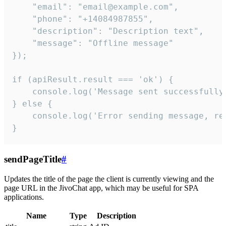
    "email": "email@example.com",

    "phone": "+14084987855",

    "description": "Description text",

    "message": "Offline message"

});

if (apiResult.result === 'ok') {

    console.log('Message sent successfully'
} else {

    console.log('Error sending message, rea
}
sendPageTitle
#
Updates the title of the page the client is currently viewing and the
page URL in the JivoChat app, which may be useful for SPA
applications.
Name
Type
Description