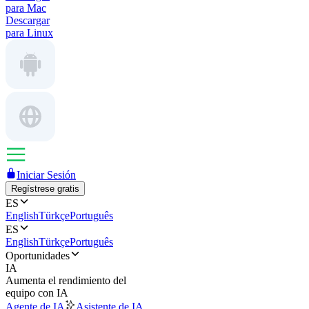
para Mac
Descargar
para Linux
Iniciar Sesión
Regístrese gratis
ES
English
Türkçe
Português
ES
English
Türkçe
Português
Oportunidades
IA
Aumenta el rendimiento del
equipo con IA
Agente de IA
Asistente de IA