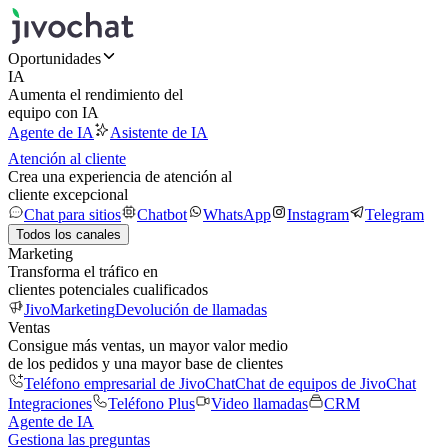
Oportunidades
IA
Aumenta el rendimiento del
equipo con IA
Agente de IA
Asistente de IA
Atención al cliente
Crea una experiencia de atención al
cliente excepcional
Chat para sitios
Chatbot
WhatsApp
Instagram
Telegram
Todos los canales
Marketing
Transforma el tráfico en
clientes potenciales cualificados
JivoMarketing
Devolución de llamadas
Ventas
Consigue más ventas, un mayor valor medio
de los pedidos y una mayor base de clientes
Teléfono empresarial de JivoChat
Chat de equipos de JivoChat
Integraciones
Teléfono Plus
Video llamadas
CRM
Agente de IA
Gestiona las preguntas