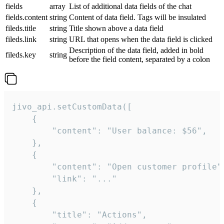
fields
array
List of additional data fields of the chat
fields.content
string
Content of data field. Tags will be insulated
fileds.title
string
Title shown above a data field
fileds.link
string
URL that opens when the data field is clicked
Description of the data field, added in bold
fileds.key
string
before the field content, separated by a colon
jivo_api.setCustomData([

    {

        "content": "User balance: $56",

    },

    {

        "content": "Open customer profile",
        "link": "..."

    },

    {

        "title": "Actions",
