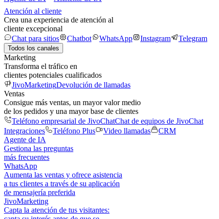
Atención al cliente
Crea una experiencia de atención al
cliente excepcional
Chat para sitios
Chatbot
WhatsApp
Instagram
Telegram
Todos los canales
Marketing
Transforma el tráfico en
clientes potenciales cualificados
JivoMarketing
Devolución de llamadas
Ventas
Consigue más ventas, un mayor valor medio
de los pedidos y una mayor base de clientes
Teléfono empresarial de JivoChat
Chat de equipos de JivoChat
Integraciones
Teléfono Plus
Video llamadas
CRM
Agente de IA
Gestiona las preguntas
más frecuentes
WhatsApp
Aumenta las ventas y ofrece asistencia
a tus clientes a través de su aplicación
de mensajería preferida
JivoMarketing
Capta la atención de tus visitantes:
capta su interés antes de que se