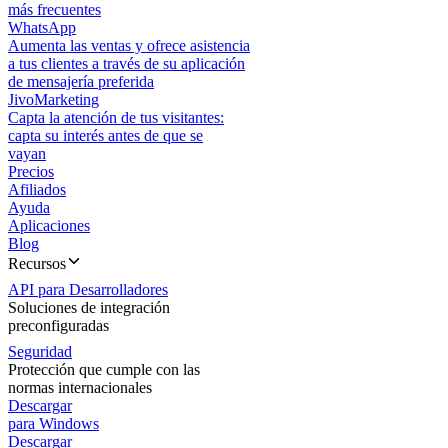
más frecuentes
WhatsApp
Aumenta las ventas y ofrece asistencia
a tus clientes a través de su aplicación
de mensajería preferida
JivoMarketing
Capta la atención de tus visitantes:
capta su interés antes de que se
vayan
Precios
Afiliados
Ayuda
Aplicaciones
Blog
Recursos
API para Desarrolladores
Soluciones de integración
preconfiguradas
Seguridad
Protección que cumple con las
normas internacionales
Descargar
para Windows
Descargar