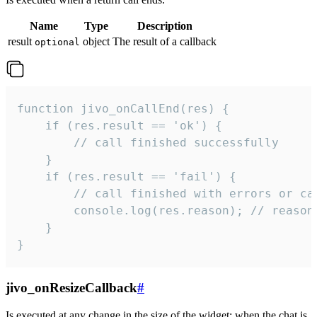
Name
Type
Description
result
object
The result of a callback
optional
function jivo_onCallEnd(res) {

    if (res.result == 'ok') {

        // call finished successfully

    }

    if (res.result == 'fail') {

        // call finished with errors or can
        console.log(res.reason); // reason 
    }

}
jivo_onResizeCallback
#
Is executed at any change in the size of the widget: when the chat is