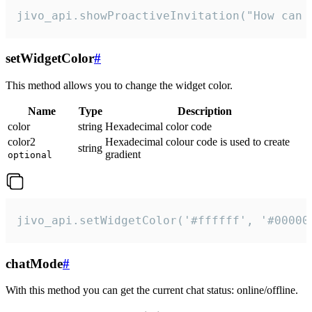
jivo_api.showProactiveInvitation("How can 
setWidgetColor
#
This method allows you to change the widget color.
Name
Type
Description
color
string
Hexadecimal color code
color2
Hexadecimal colour code is used to create
string
gradient
optional
jivo_api.setWidgetColor('#ffffff', '#00000
chatMode
#
With this method you can get the current chat status: online/offline.