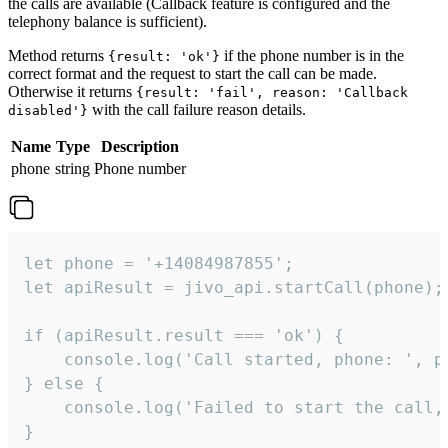
the calls are available (Callback feature is configured and the
telephony balance is sufficient).
Method returns
if the phone number is in the
{result: 'ok'}
correct format and the request to start the call can be made.
Otherwise it returns
{result: 'fail', reason: 'Callback
with the call failure reason details.
disabled'}
Name
Type
Description
phone
string
Phone number
let phone = '+14084987855';

let apiResult = jivo_api.startCall(phone);

if (apiResult.result === 'ok') {

    console.log('Call started, phone: ', ph
} else {

    console.log('Failed to start the call,
}