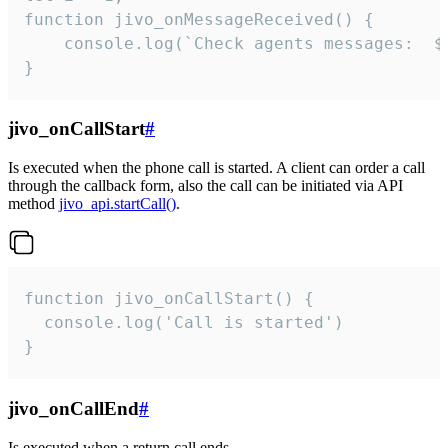
function jivo_onMessageReceived() {

	console.log(`Check agents messages:  ${i++}`)

}
jivo_onCallStart
#
Is executed when the phone call is started. A client can order a call
through the callback form, also the call can be initiated via API
method
jivo_api.startCall()
.
function jivo_onCallStart() {

  console.log('Call is started')

}
jivo_onCallEnd
#
Is executed when a return call ends.