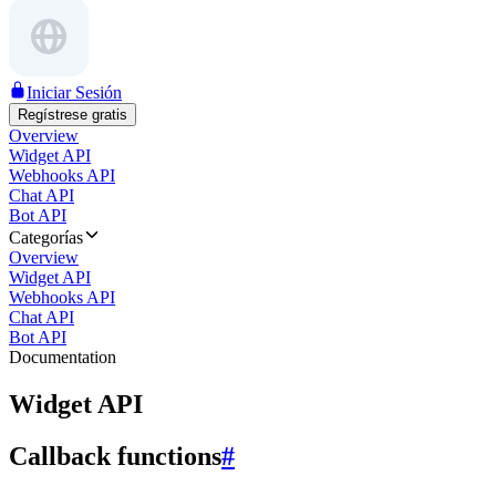
Iniciar Sesión
Regístrese gratis
Overview
Widget API
Webhooks API
Chat API
Bot API
Categorías
Overview
Widget API
Webhooks API
Chat API
Bot API
Documentation
Widget API
Callback functions
#