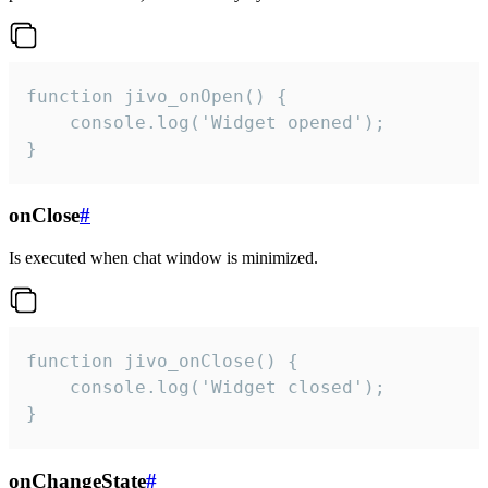
function jivo_onOpen() {

    console.log('Widget opened');

}
onClose
#
Is executed when chat window is minimized.
function jivo_onClose() {

    console.log('Widget closed');

}
onChangeState
#