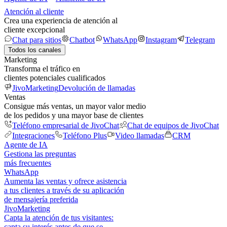
Atención al cliente
Crea una experiencia de atención al
cliente excepcional
Chat para sitios
Chatbot
WhatsApp
Instagram
Telegram
Todos los canales
Marketing
Transforma el tráfico en
clientes potenciales cualificados
JivoMarketing
Devolución de llamadas
Ventas
Consigue más ventas, un mayor valor medio
de los pedidos y una mayor base de clientes
Teléfono empresarial de JivoChat
Chat de equipos de JivoChat
Integraciones
Teléfono Plus
Video llamadas
CRM
Agente de IA
Gestiona las preguntas
más frecuentes
WhatsApp
Aumenta las ventas y ofrece asistencia
a tus clientes a través de su aplicación
de mensajería preferida
JivoMarketing
Capta la atención de tus visitantes:
capta su interés antes de que se