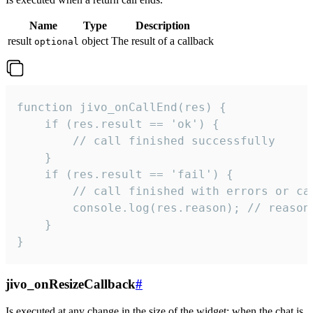
Name
Type
Description
result
object
The result of a callback
optional
function jivo_onCallEnd(res) {

    if (res.result == 'ok') {

        // call finished successfully

    }

    if (res.result == 'fail') {

        // call finished with errors or can
        console.log(res.reason); // reason 
    }

}
jivo_onResizeCallback
#
Is executed at any change in the size of the widget: when the chat is