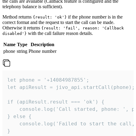
the calls are available (Callback feature is configured and the
telephony balance is sufficient).
Method returns
if the phone number is in the
{result: 'ok'}
correct format and the request to start the call can be made.
Otherwise it returns
{result: 'fail', reason: 'Callback
with the call failure reason details.
disabled'}
Name
Type
Description
phone
string
Phone number
let phone = '+14084987855';

let apiResult = jivo_api.startCall(phone);

if (apiResult.result === 'ok') {

    console.log('Call started, phone: ', ph
} else {

    console.log('Failed to start the call,
}