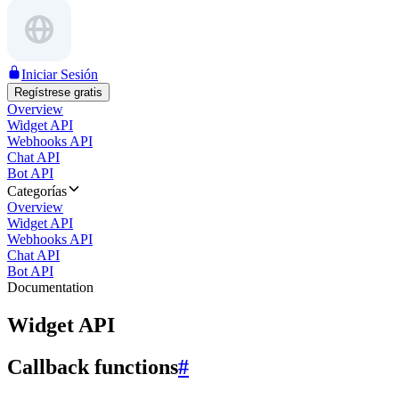
Iniciar Sesión
Regístrese gratis
Overview
Widget API
Webhooks API
Chat API
Bot API
Categorías
Overview
Widget API
Webhooks API
Chat API
Bot API
Documentation
Widget API
Callback functions
#