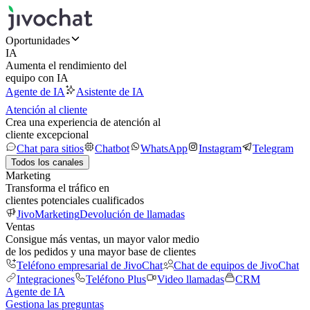
Oportunidades
IA
Aumenta el rendimiento del
equipo con IA
Agente de IA
Asistente de IA
Atención al cliente
Crea una experiencia de atención al
cliente excepcional
Chat para sitios
Chatbot
WhatsApp
Instagram
Telegram
Todos los canales
Marketing
Transforma el tráfico en
clientes potenciales cualificados
JivoMarketing
Devolución de llamadas
Ventas
Consigue más ventas, un mayor valor medio
de los pedidos y una mayor base de clientes
Teléfono empresarial de JivoChat
Chat de equipos de JivoChat
Integraciones
Teléfono Plus
Video llamadas
CRM
Agente de IA
Gestiona las preguntas