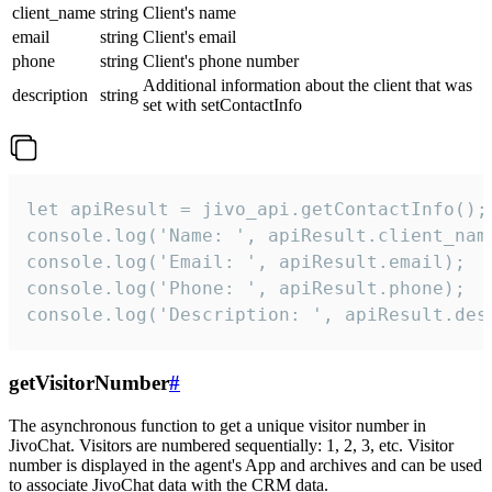
client_name
string
Client's name
email
string
Client's email
phone
string
Client's phone number
Additional information about the client that was
description
string
set with setContactInfo
let apiResult = jivo_api.getContactInfo();

console.log('Name: ', apiResult.client_name
console.log('Email: ', apiResult.email);

console.log('Phone: ', apiResult.phone);

console.log('Description: ', apiResult.des
getVisitorNumber
#
The asynchronous function to get a unique visitor number in
JivoChat. Visitors are numbered sequentially: 1, 2, 3, etc. Visitor
number is displayed in the agent's App and archives and can be used
to associate JivoChat data with the CRM data.