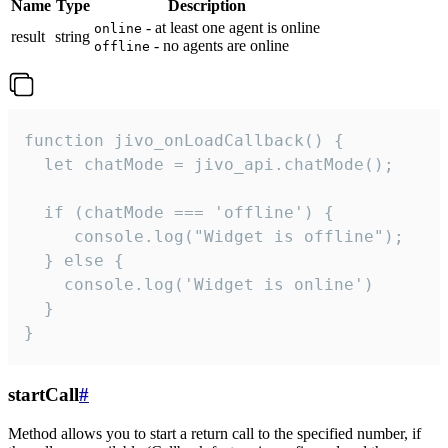
Name
Type
Description
- at least one agent is online
online
result
string
- no agents are online
offline
function jivo_onLoadCallback() {

  let chatMode = jivo_api.chatMode();

  if (chatMode === 'offline') {

     console.log("Widget is offline");

  } else {

    console.log('Widget is online')

  }

}
startCall
#
Method allows you to start a return call to the specified number, if