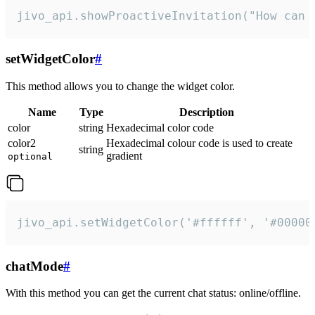
jivo_api.showProactiveInvitation("How can 
setWidgetColor
#
This method allows you to change the widget color.
Name
Type
Description
color
string
Hexadecimal color code
color2
Hexadecimal colour code is used to create
string
gradient
optional
jivo_api.setWidgetColor('#ffffff', '#00000
chatMode
#
With this method you can get the current chat status: online/offline.