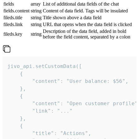
fields
array
List of additional data fields of the chat
fields.content
string
Content of data field. Tags will be insulated
fileds.title
string
Title shown above a data field
fileds.link
string
URL that opens when the data field is clicked
Description of the data field, added in bold
fileds.key
string
before the field content, separated by a colon
jivo_api.setCustomData([

    {

        "content": "User balance: $56",

    },

    {

        "content": "Open customer profile",
        "link": "..."

    },

    {

        "title": "Actions",
