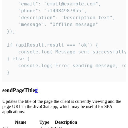
    "email": "email@example.com",

    "phone": "+14084987855",

    "description": "Description text",

    "message": "Offline message"

});

if (apiResult.result === 'ok') {

    console.log('Message sent successfully'
} else {

    console.log('Error sending message, rea
}
sendPageTitle
#
Updates the title of the page the client is currently viewing and the
page URL in the JivoChat app, which may be useful for SPA
applications.
Name
Type
Description