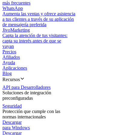
más frecuentes
WhatsApp
Aumenta las ventas y ofrece asistencia
a tus clientes a través de su aplicación
de mensajería preferida
JivoMarketing
Capta la atención de tus visitantes:
capta su interés antes de que se
vayan
Precios
Afiliados
Ayuda
Aplicaciones
Blog
Recursos
API para Desarrolladores
Soluciones de integración
preconfiguradas
Seguridad
Protección que cumple con las
normas internacionales
Descargar
para Windows
Descargar