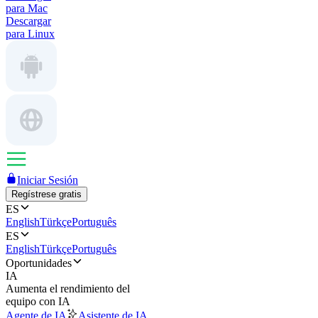
para Mac
Descargar
para Linux
Iniciar Sesión
Regístrese gratis
ES
English
Türkçe
Português
ES
English
Türkçe
Português
Oportunidades
IA
Aumenta el rendimiento del
equipo con IA
Agente de IA
Asistente de IA