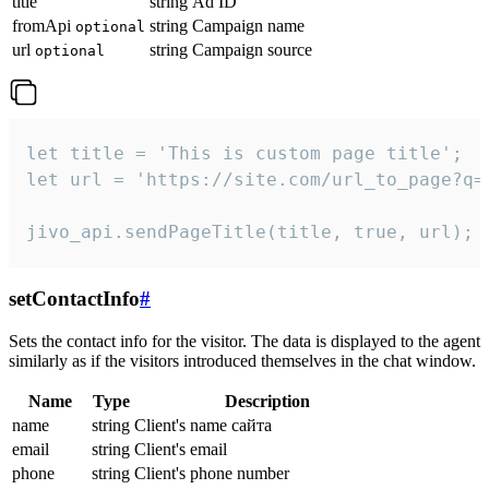
title
string
Ad ID
fromApi
string
Campaign name
optional
url
string
Campaign source
optional
let title = 'This is custom page title';

let url = 'https://site.com/url_to_page?q=p
jivo_api.sendPageTitle(title, true, url);
setContactInfo
#
Sets the contact info for the visitor. The data is displayed to the agent
similarly as if the visitors introduced themselves in the chat window.
Name
Type
Description
name
string
Client's name сайта
email
string
Client's email
phone
string
Client's phone number