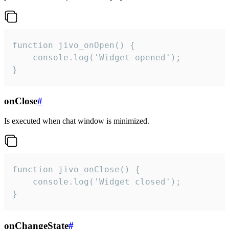
function jivo_onOpen() {

    console.log('Widget opened');

}
onClose
#
Is executed when chat window is minimized.
function jivo_onClose() {

    console.log('Widget closed');

}
onChangeState
#