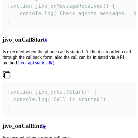
function jivo_onMessageReceived() {

	console.log(`Check agents messages:  ${i++}`)

}
jivo_onCallStart
#
Is executed when the phone call is started. A client can order a call
through the callback form, also the call can be initiated via API
method
jivo_api.startCall()
.
function jivo_onCallStart() {

  console.log('Call is started')

}
jivo_onCallEnd
#
Is executed when a return call ends.