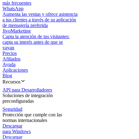
más frecuentes
WhatsApp
Aumenta las ventas y ofrece asistencia
a tus clientes a través de su aplicación
de mensajería preferida
JivoMarketing
Capta la atención de tus visitantes:
capta su interés antes de que se
vayan
Precios
Afiliados
Ayuda
Aplicaciones
Blog
Recursos
API para Desarrolladores
Soluciones de integración
preconfiguradas
Seguridad
Protección que cumple con las
normas internacionales
Descargar
para Windows
Descargar