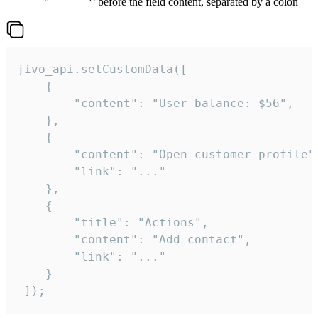
before the field content, separated by a colon
jivo_api.setCustomData([

    {

        "content": "User balance: $56",

    },

    {

        "content": "Open customer profile",
        "link": "..."

    },

    {

        "title": "Actions",

        "content": "Add contact",

        "link": "..."

    }

 ]);