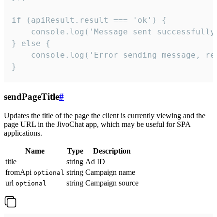
if (apiResult.result === 'ok') {

    console.log('Message sent successfully'
} else {

    console.log('Error sending message, rea
}
sendPageTitle
#
Updates the title of the page the client is currently viewing and the
page URL in the JivoChat app, which may be useful for SPA
applications.
Name
Type
Description
title
string
Ad ID
fromApi
string
Campaign name
optional
url
string
Campaign source
optional