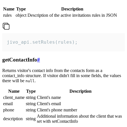
Name
Type
Description
rules
object
Description of the active invitations rules in JSON
jivo_api.setRules(rules);
getContactInfo
#
Returns visitor's contact info from the contacts form as a
contact_info structure. If visitor didn't fill in some fields, the values
there will be
.
null
Name
Type
Description
client_name
string
Client's name
email
string
Client's email
phone
string
Client's phone number
Additional information about the client that was
description
string
set with setContactInfo