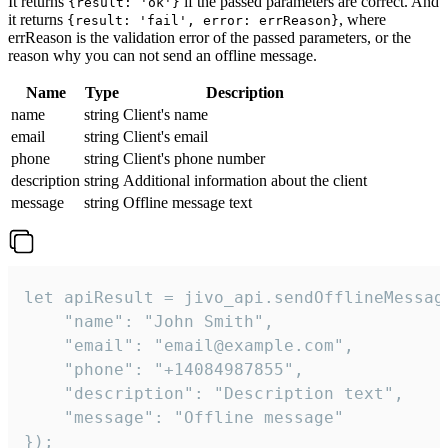
It returns
if the passed parameters are correct. And
{result: 'ok'}
it returns
, where
{result: 'fail', error: errReason}
errReason is the validation error of the passed parameters, or the
reason why you can not send an offline message.
Name
Type
Description
name
string
Client's name
email
string
Client's email
phone
string
Client's phone number
description
string
Additional information about the client
message
string
Offline message text
let apiResult = jivo_api.sendOfflineMessage
    "name": "John Smith",

    "email": "email@example.com",

    "phone": "+14084987855",

    "description": "Description text",

    "message": "Offline message"

});
