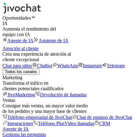
Oportunidades
IA
Aumenta el rendimiento del
equipo con IA
Agente de IA
Asistente de IA
Atención al cliente
Crea una experiencia de atención al
cliente excepcional
Chat para sitios
Chatbot
WhatsApp
Instagram
Telegram
Todos los canales
Marketing
Transforma el tráfico en
clientes potenciales cualificados
JivoMarketing
Devolución de llamadas
Ventas
Consigue más ventas, un mayor valor medio
de los pedidos y una mayor base de clientes
Teléfono empresarial de JivoChat
Chat de equipos de JivoChat
Integraciones
Teléfono Plus
Video llamadas
CRM
Agente de IA
Gestiona las preguntas