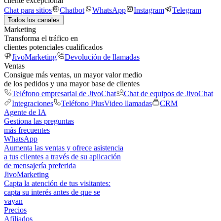
cliente excepcional
Chat para sitios
Chatbot
WhatsApp
Instagram
Telegram
Todos los canales
Marketing
Transforma el tráfico en
clientes potenciales cualificados
JivoMarketing
Devolución de llamadas
Ventas
Consigue más ventas, un mayor valor medio
de los pedidos y una mayor base de clientes
Teléfono empresarial de JivoChat
Chat de equipos de JivoChat
Integraciones
Teléfono Plus
Video llamadas
CRM
Agente de IA
Gestiona las preguntas
más frecuentes
WhatsApp
Aumenta las ventas y ofrece asistencia
a tus clientes a través de su aplicación
de mensajería preferida
JivoMarketing
Capta la atención de tus visitantes:
capta su interés antes de que se
vayan
Precios
Afiliados