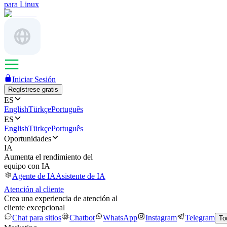
para Linux
Iniciar Sesión
Regístrese gratis
ES
English
Türkçe
Português
ES
English
Türkçe
Português
Oportunidades
IA
Aumenta el rendimiento del
equipo con IA
Agente de IA
Asistente de IA
Atención al cliente
Crea una experiencia de atención al
cliente excepcional
Chat para sitios
Chatbot
WhatsApp
Instagram
Telegram
To