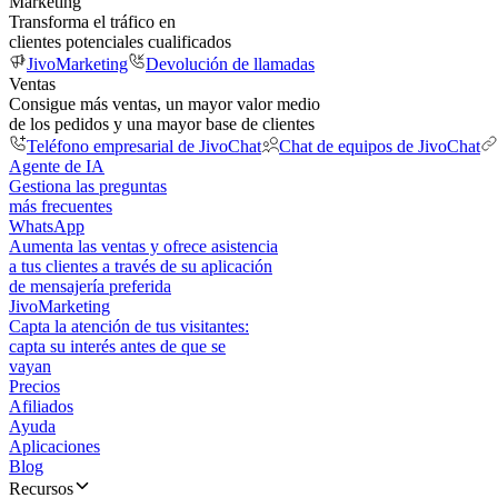
Marketing
Transforma el tráfico en
clientes potenciales cualificados
JivoMarketing
Devolución de llamadas
Ventas
Consigue más ventas, un mayor valor medio
de los pedidos y una mayor base de clientes
Teléfono empresarial de JivoChat
Chat de equipos de JivoChat
Agente de IA
Gestiona las preguntas
más frecuentes
WhatsApp
Aumenta las ventas y ofrece asistencia
a tus clientes a través de su aplicación
de mensajería preferida
JivoMarketing
Capta la atención de tus visitantes:
capta su interés antes de que se
vayan
Precios
Afiliados
Ayuda
Aplicaciones
Blog
Recursos