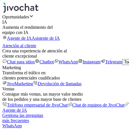
Oportunidades
IA
Aumenta el rendimiento del
equipo con IA
Agente de IA
Asistente de IA
Atención al cliente
Crea una experiencia de atención al
cliente excepcional
Chat para sitios
Chatbot
WhatsApp
Instagram
Telegram
To
Marketing
Transforma el tráfico en
clientes potenciales cualificados
JivoMarketing
Devolución de llamadas
Ventas
Consigue más ventas, un mayor valor medio
de los pedidos y una mayor base de clientes
Teléfono empresarial de JivoChat
Chat de equipos de JivoChat
Agente de IA
Gestiona las preguntas
más frecuentes
WhatsApp