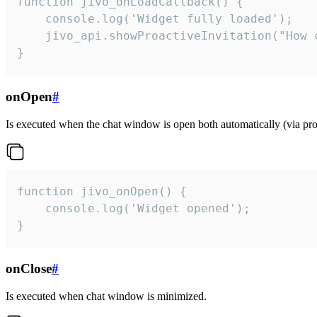
function jivo_onLoadCallback() {

    console.log('Widget fully loaded');

    jivo_api.showProactiveInvitation("How c
}
onOpen
#
Is executed when the chat window is open both automatically (via proa
function jivo_onOpen() {

    console.log('Widget opened');

}
onClose
#
Is executed when chat window is minimized.