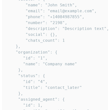
        "name": "John Smith",

        "email": "email@example.com",

        "phone": "+14084987855",

        "number": "2198",

        "description": "Description text",

        "social": {},

        "chats_count": 1

    },

    "organization": {

       "id": "1",

       "name": "Company name"

     },

     "status": {

       "id": "4",

       "title": "contact_later"

     },

     "assigned_agent": {

       "id": 1,
