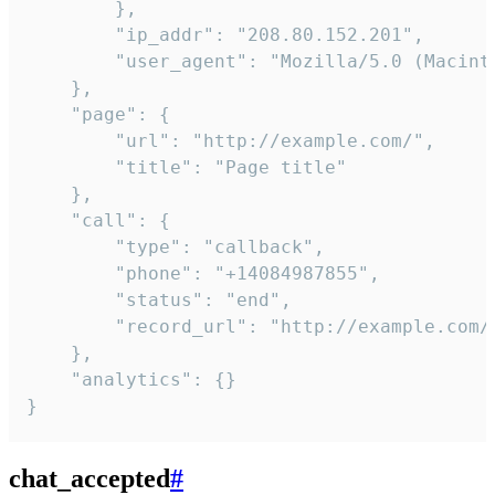
        },

        "ip_addr": "208.80.152.201",

        "user_agent": "Mozilla/5.0 (Macint
    },

    "page": {

        "url": "http://example.com/",

        "title": "Page title"

    },

    "call": {

        "type": "callback",

        "phone": "+14084987855",

        "status": "end",

        "record_url": "http://example.com/r
    },

    "analytics": {}

}
chat_accepted
#