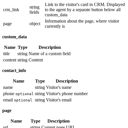
Link to the visitor's card in CRM. Displayed
string
crm_link
to the agent by a separate button below all
fields
custom_data
Information about the page, where visitor
page
object
currently is
custom_data
Name
Type
Description
title
string
Name of a custom field
content
string
Content
contact_info
Name
Type
Description
name
string
Visitor's name
phone
string
Visitor's phone number
optional
email
string
Visitor's email
optional
page
Name
Type
Description
url
string
Current page URL