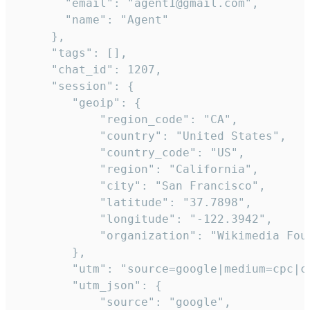
       "email": "agent1@gmail.com",

       "name": "Agent"

     },

     "tags": [],

     "chat_id": 1207,

     "session": {

        "geoip": {

            "region_code": "CA",

            "country": "United States",

            "country_code": "US",

            "region": "California",

            "city": "San Francisco",

            "latitude": "37.7898",

            "longitude": "-122.3942",

            "organization": "Wikimedia Foun
        },

        "utm": "source=google|medium=cpc|c
        "utm_json": {

            "source": "google",
