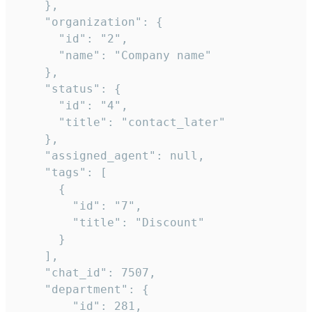
    },

    "organization": {

      "id": "2",

      "name": "Company name"

    },

    "status": {

      "id": "4",

      "title": "contact_later"

    },

    "assigned_agent": null,

    "tags": [

      {

        "id": "7",

        "title": "Discount"

      }

    ],

    "chat_id": 7507,

    "department": {

        "id": 281,
