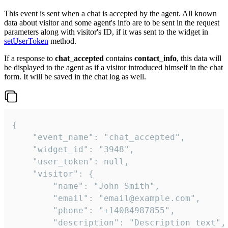
This event is sent when a chat is accepted by the agent. All known
data about visitor and some agent's info are to be sent in the request
parameters along with visitor's ID, if it was sent to the widget in
setUserToken
method.
If a response to
chat_accepted
contains
contact_info
, this data will
be displayed to the agent as if a visitor introduced himself in the chat
form. It will be saved in the chat log as well.
{

    "event_name": "chat_accepted",

    "widget_id": "3948",

    "user_token": null,

    "visitor": {

        "name": "John Smith",

        "email": "email@example.com",

        "phone": "+14084987855",

        "description": "Description text",
