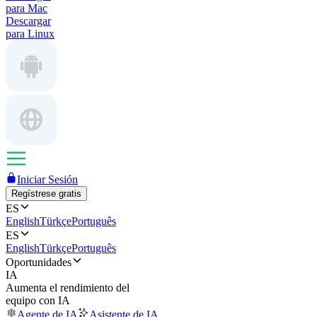
para Mac
Descargar
para Linux
Iniciar Sesión
Regístrese gratis
ES
English
Türkçe
Português
ES
English
Türkçe
Português
Oportunidades
IA
Aumenta el rendimiento del
equipo con IA
Agente de IA
Asistente de IA