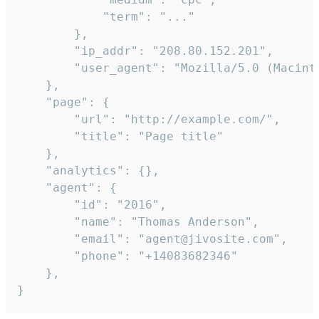
            "term": "..."

        },

        "ip_addr": "208.80.152.201",

        "user_agent": "Mozilla/5.0 (Macint
    },

    "page": {

        "url": "http://example.com/",

        "title": "Page title"

    },

    "analytics": {},

    "agent": {

        "id": "2016",

        "name": "Thomas Anderson",

        "email": "agent@jivosite.com",

        "phone": "+14083682346"

    },

}