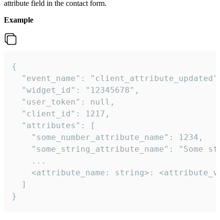
attribute field in the contact form.
Example
{

  "event_name": "client_attribute_updated",
  "widget_id": "12345678",

  "user_token": null,

  "client_id": 1217,

  "attributes": [

    "some_number_attribute_name": 1234,

    "some_string_attribute_name": "Some str
    ...

    <attribute_name: string>: <attribute_va
  ]

}