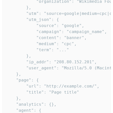
            "organization": "Wikimedia Foun
        },

        "utm": "source=google|medium=cpc|c
        "utm_json": {

            "source": "google",

            "campaign": "campaign_name",

            "content": "banner",

            "medium": "cpc",

            "term": "..."

        },

        "ip_addr": "208.80.152.201",

        "user_agent": "Mozilla/5.0 (Macint
    },

    "page": {

        "url": "http://example.com/",

        "title": "Page title"

    },

    "analytics": {},

    "agent": {
