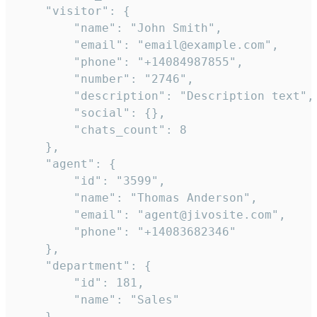
    "visitor": {

        "name": "John Smith",

        "email": "email@example.com",

        "phone": "+14084987855",

        "number": "2746",

        "description": "Description text",

        "social": {},

        "chats_count": 8

    },

    "agent": {

        "id": "3599",

        "name": "Thomas Anderson",

        "email": "agent@jivosite.com",

        "phone": "+14083682346"

    },

    "department": {

        "id": 181,

        "name": "Sales"

    },
