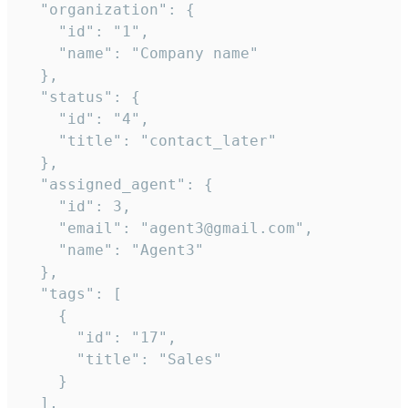
  "organization": {

    "id": "1",

    "name": "Company name"

  },

  "status": {

    "id": "4",

    "title": "contact_later"

  },

  "assigned_agent": {

    "id": 3,

    "email": "agent3@gmail.com",

    "name": "Agent3"

  },

  "tags": [

    {

      "id": "17",

      "title": "Sales"

    }

  ],
