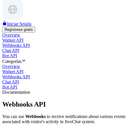
Iniciar Sesión
Regístrese gratis
Overview
Widget API
Webhooks API
Chat API
Bot API
Categorías
Overview
Widget API
Webhooks API
Chat API
Bot API
Documentation
Webhooks API
You can use
Webhooks
to receive notifications about various events
associated with visitor's activity in JivoChat system.