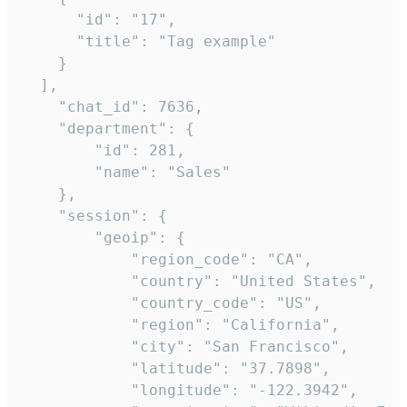
      "id": "17",

      "title": "Tag example"

    }

  ],

    "chat_id": 7636,

    "department": {

        "id": 281,

        "name": "Sales"

    },

    "session": {

        "geoip": {

            "region_code": "CA",

            "country": "United States",

            "country_code": "US",

            "region": "California",

            "city": "San Francisco",

            "latitude": "37.7898",

            "longitude": "-122.3942",
