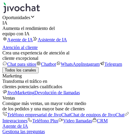
Oportunidades
IA
Aumenta el rendimiento del
equipo con IA
Agente de IA
Asistente de IA
Atención al cliente
Crea una experiencia de atención al
cliente excepcional
Chat para sitios
Chatbot
WhatsApp
Instagram
Telegram
Todos los canales
Marketing
Transforma el tráfico en
clientes potenciales cualificados
JivoMarketing
Devolución de llamadas
Ventas
Consigue más ventas, un mayor valor medio
de los pedidos y una mayor base de clientes
Teléfono empresarial de JivoChat
Chat de equipos de JivoChat
Integraciones
Teléfono Plus
Video llamadas
CRM
Agente de IA
Gestiona las preguntas