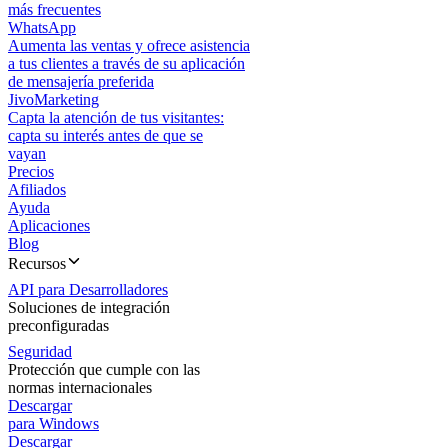
más frecuentes
WhatsApp
Aumenta las ventas y ofrece asistencia
a tus clientes a través de su aplicación
de mensajería preferida
JivoMarketing
Capta la atención de tus visitantes:
capta su interés antes de que se
vayan
Precios
Afiliados
Ayuda
Aplicaciones
Blog
Recursos
API para Desarrolladores
Soluciones de integración
preconfiguradas
Seguridad
Protección que cumple con las
normas internacionales
Descargar
para Windows
Descargar