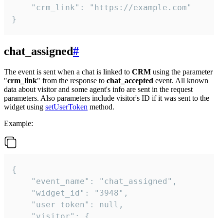
    "crm_link": "https://example.com"

}
chat_assigned
#
The event is sent when a chat is linked to
CRM
using the parameter
"
crm_link
" from the response to
chat_accepted
event. All known
data about visitor and some agent's info are sent in the request
parameters. Also parameters include visitor's ID if it was sent to the
widget using
setUserToken
method.
Example:
{

    "event_name": "chat_assigned",

    "widget_id": "3948",

    "user_token": null,

    "visitor": {
