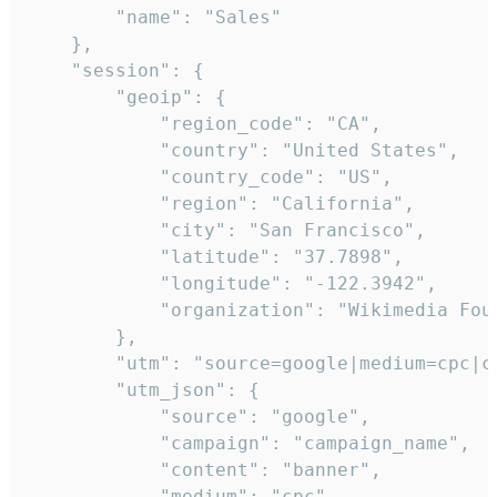
        "name": "Sales"

    },

    "session": {

        "geoip": {

            "region_code": "CA",

            "country": "United States",

            "country_code": "US",

            "region": "California",

            "city": "San Francisco",

            "latitude": "37.7898",

            "longitude": "-122.3942",

            "organization": "Wikimedia Foun
        },

        "utm": "source=google|medium=cpc|c
        "utm_json": {

            "source": "google",

            "campaign": "campaign_name",

            "content": "banner",

            "medium": "cpc",
