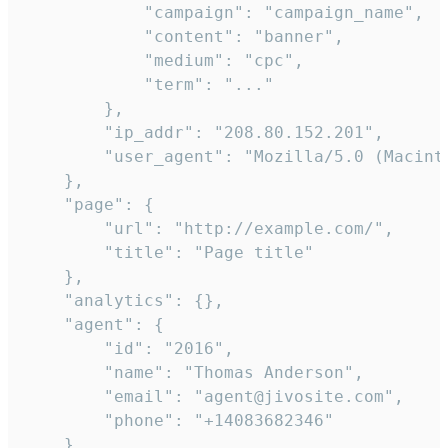
            "campaign": "campaign_name",

            "content": "banner",

            "medium": "cpc",

            "term": "..."

        },

        "ip_addr": "208.80.152.201",

        "user_agent": "Mozilla/5.0 (Macint
    },

    "page": {

        "url": "http://example.com/",

        "title": "Page title"

    },

    "analytics": {},

    "agent": {

        "id": "2016",

        "name": "Thomas Anderson",

        "email": "agent@jivosite.com",

        "phone": "+14083682346"

    },
