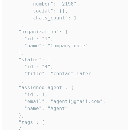
        "number": "2198",

        "social": {},

        "chats_count": 1

    },

    "organization": {

      "id": "1",

      "name": "Company name"

    },

    "status": {

      "id": "4",

      "title": "contact_later"

    },

    "assigned_agent": {

      "id": 1,

      "email": "agent1@gmail.com",

      "name": "Agent"

    },

    "tags": [

    {
