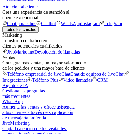
Atención al cliente
Crea una experiencia de atención al
cliente excepcional
Chat para sitios
Chatbot
WhatsApp
Instagram
Telegram
Todos los canales
Marketing
Transforma el tráfico en
clientes potenciales cualificados
JivoMarketing
Devolución de llamadas
Ventas
Consigue más ventas, un mayor valor medio
de los pedidos y una mayor base de clientes
Teléfono empresarial de JivoChat
Chat de equipos de JivoChat
Integraciones
Teléfono Plus
Video llamadas
CRM
Agente de IA
Gestiona las preguntas
más frecuentes
WhatsApp
Aumenta las ventas y ofrece asistencia
a tus clientes a través de su aplicación
de mensajería preferida
JivoMarketing
Capta la atención de tus visitantes:
capta su interés antes de que se