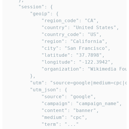
    "session": {

        "geoip": {

            "region_code": "CA",

            "country": "United States",

            "country_code": "US",

            "region": "California",

            "city": "San Francisco",

            "latitude": "37.7898",

            "longitude": "-122.3942",

            "organization": "Wikimedia Foun
        },

        "utm": "source=google|medium=cpc|c
        "utm_json": {

            "source": "google",

            "campaign": "campaign_name",

            "content": "banner",

            "medium": "cpc",

            "term": "..."
