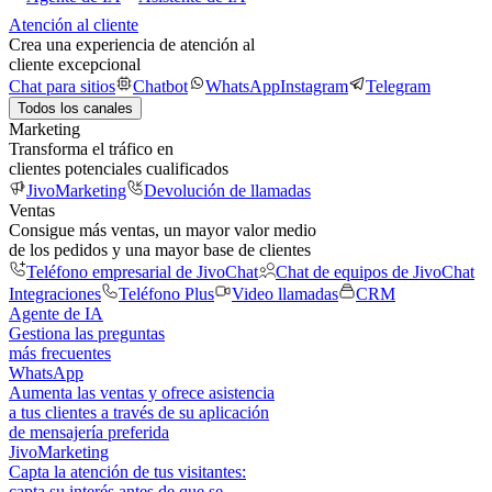
Atención al cliente
Crea una experiencia de atención al
cliente excepcional
Chat para sitios
Chatbot
WhatsApp
Instagram
Telegram
Todos los canales
Marketing
Transforma el tráfico en
clientes potenciales cualificados
JivoMarketing
Devolución de llamadas
Ventas
Consigue más ventas, un mayor valor medio
de los pedidos y una mayor base de clientes
Teléfono empresarial de JivoChat
Chat de equipos de JivoChat
Integraciones
Teléfono Plus
Video llamadas
CRM
Agente de IA
Gestiona las preguntas
más frecuentes
WhatsApp
Aumenta las ventas y ofrece asistencia
a tus clientes a través de su aplicación
de mensajería preferida
JivoMarketing
Capta la atención de tus visitantes:
capta su interés antes de que se