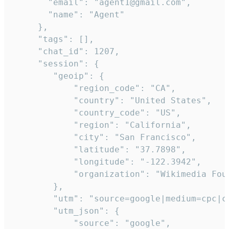
       "email": "agent1@gmail.com",

       "name": "Agent"

     },

     "tags": [],

     "chat_id": 1207,

     "session": {

        "geoip": {

            "region_code": "CA",

            "country": "United States",

            "country_code": "US",

            "region": "California",

            "city": "San Francisco",

            "latitude": "37.7898",

            "longitude": "-122.3942",

            "organization": "Wikimedia Foun
        },

        "utm": "source=google|medium=cpc|c
        "utm_json": {

            "source": "google",
