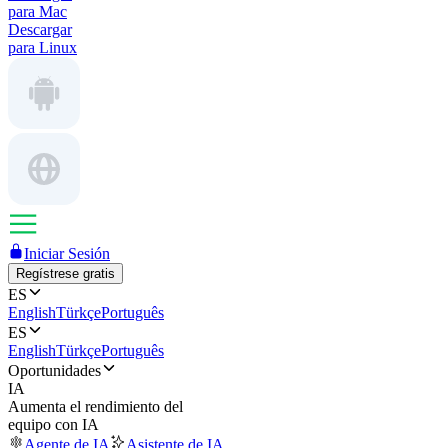
para Mac
Descargar
para Linux
Iniciar Sesión
Regístrese gratis
ES
English
Türkçe
Português
ES
English
Türkçe
Português
Oportunidades
IA
Aumenta el rendimiento del
equipo con IA
Agente de IA
Asistente de IA