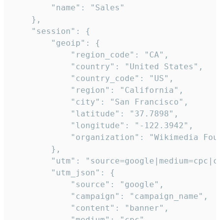
        "name": "Sales"

    },

    "session": {

        "geoip": {

            "region_code": "CA",

            "country": "United States",

            "country_code": "US",

            "region": "California",

            "city": "San Francisco",

            "latitude": "37.7898",

            "longitude": "-122.3942",

            "organization": "Wikimedia Foun
        },

        "utm": "source=google|medium=cpc|c
        "utm_json": {

            "source": "google",

            "campaign": "campaign_name",

            "content": "banner",

            "medium": "cpc",
