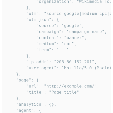
            "organization": "Wikimedia Foun
        },

        "utm": "source=google|medium=cpc|c
        "utm_json": {

            "source": "google",

            "campaign": "campaign_name",

            "content": "banner",

            "medium": "cpc",

            "term": "..."

        },

        "ip_addr": "208.80.152.201",

        "user_agent": "Mozilla/5.0 (Macint
    },

    "page": {

        "url": "http://example.com/",

        "title": "Page title"

    },

    "analytics": {},

    "agent": {
