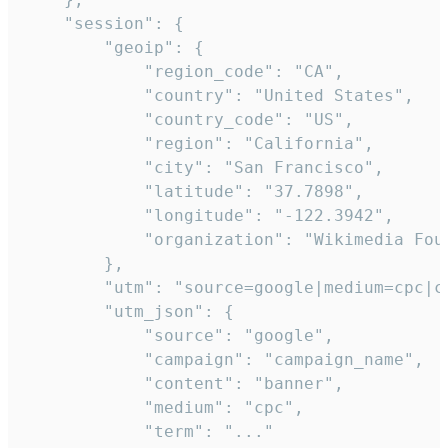
    "session": {

        "geoip": {

            "region_code": "CA",

            "country": "United States",

            "country_code": "US",

            "region": "California",

            "city": "San Francisco",

            "latitude": "37.7898",

            "longitude": "-122.3942",

            "organization": "Wikimedia Foun
        },

        "utm": "source=google|medium=cpc|c
        "utm_json": {

            "source": "google",

            "campaign": "campaign_name",

            "content": "banner",

            "medium": "cpc",

            "term": "..."
