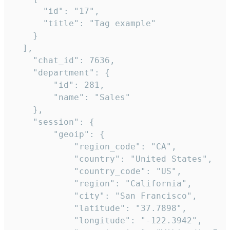
      "id": "17",

      "title": "Tag example"

    }

  ],

    "chat_id": 7636,

    "department": {

        "id": 281,

        "name": "Sales"

    },

    "session": {

        "geoip": {

            "region_code": "CA",

            "country": "United States",

            "country_code": "US",

            "region": "California",

            "city": "San Francisco",

            "latitude": "37.7898",

            "longitude": "-122.3942",
