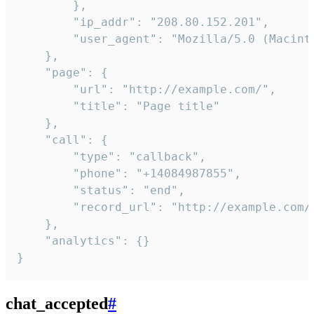
        },

        "ip_addr": "208.80.152.201",

        "user_agent": "Mozilla/5.0 (Macint
    },

    "page": {

        "url": "http://example.com/",

        "title": "Page title"

    },

    "call": {

        "type": "callback",

        "phone": "+14084987855",

        "status": "end",

        "record_url": "http://example.com/r
    },

    "analytics": {}

}
chat_accepted
#