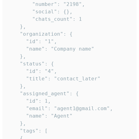
        "number": "2198",

        "social": {},

        "chats_count": 1

    },

    "organization": {

      "id": "1",

      "name": "Company name"

    },

    "status": {

      "id": "4",

      "title": "contact_later"

    },

    "assigned_agent": {

      "id": 1,

      "email": "agent1@gmail.com",

      "name": "Agent"

    },

    "tags": [

    {
