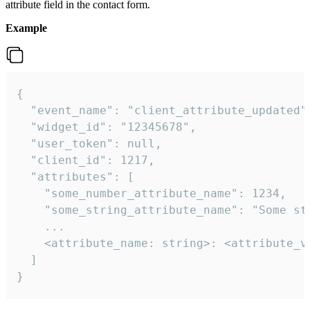
attribute field in the contact form.
Example
{

  "event_name": "client_attribute_updated",
  "widget_id": "12345678",

  "user_token": null,

  "client_id": 1217,

  "attributes": [

    "some_number_attribute_name": 1234,

    "some_string_attribute_name": "Some str
    ...

    <attribute_name: string>: <attribute_va
  ]

}