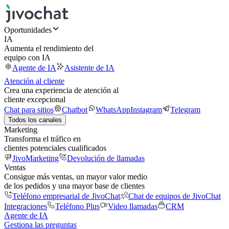
Oportunidades
IA
Aumenta el rendimiento del
equipo con IA
Agente de IA
Asistente de IA
Atención al cliente
Crea una experiencia de atención al
cliente excepcional
Chat para sitios
Chatbot
WhatsApp
Instagram
Telegram
Todos los canales
Marketing
Transforma el tráfico en
clientes potenciales cualificados
JivoMarketing
Devolución de llamadas
Ventas
Consigue más ventas, un mayor valor medio
de los pedidos y una mayor base de clientes
Teléfono empresarial de JivoChat
Chat de equipos de JivoChat
Integraciones
Teléfono Plus
Video llamadas
CRM
Agente de IA
Gestiona las preguntas