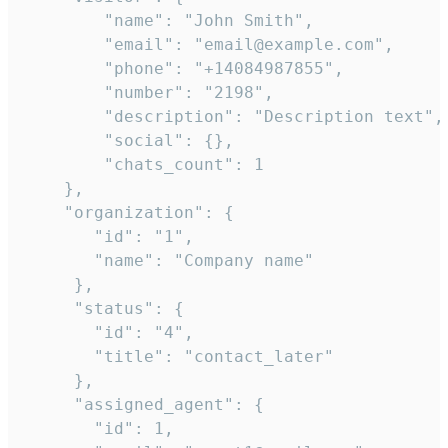
        "name": "John Smith",

        "email": "email@example.com",

        "phone": "+14084987855",

        "number": "2198",

        "description": "Description text",

        "social": {},

        "chats_count": 1

    },

    "organization": {

       "id": "1",

       "name": "Company name"

     },

     "status": {

       "id": "4",

       "title": "contact_later"

     },

     "assigned_agent": {

       "id": 1,
