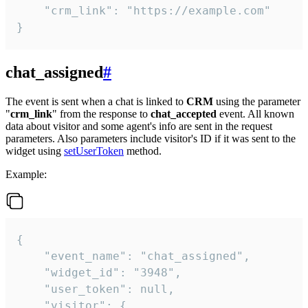
    "crm_link": "https://example.com"

}
chat_assigned
#
The event is sent when a chat is linked to
CRM
using the parameter
"
crm_link
" from the response to
chat_accepted
event. All known
data about visitor and some agent's info are sent in the request
parameters. Also parameters include visitor's ID if it was sent to the
widget using
setUserToken
method.
Example:
{

    "event_name": "chat_assigned",

    "widget_id": "3948",

    "user_token": null,

    "visitor": {
