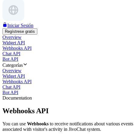
Iniciar Sesión
Regístrese gratis
Overview
Widget API
Webhooks API
Chat API
Bot API
Categorías
Overview
Widget API
Webhooks API
Chat API
Bot API
Documentation
Webhooks API
You can use
Webhooks
to receive notifications about various events
associated with visitor's activity in JivoChat system.