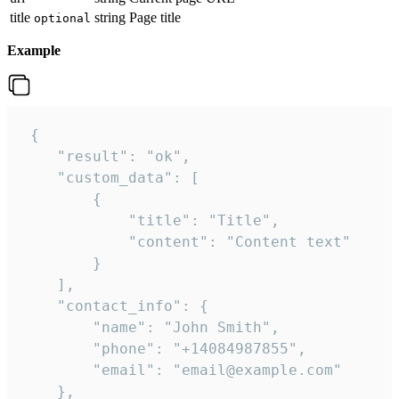
title
string
Page title
optional
Example
 {

    "result": "ok",

    "custom_data": [

        {

            "title": "Title",

            "content": "Content text"

        }

    ],

    "contact_info": {

        "name": "John Smith",

        "phone": "+14084987855",

        "email": "email@example.com"

    },
