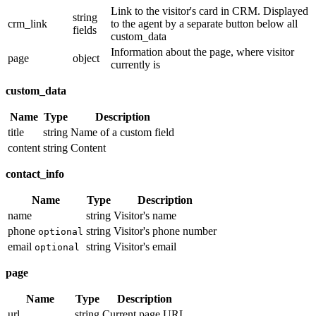
Link to the visitor's card in CRM. Displayed
string
crm_link
to the agent by a separate button below all
fields
custom_data
Information about the page, where visitor
page
object
currently is
custom_data
Name
Type
Description
title
string
Name of a custom field
content
string
Content
contact_info
Name
Type
Description
name
string
Visitor's name
phone
string
Visitor's phone number
optional
email
string
Visitor's email
optional
page
Name
Type
Description
url
string
Current page URL