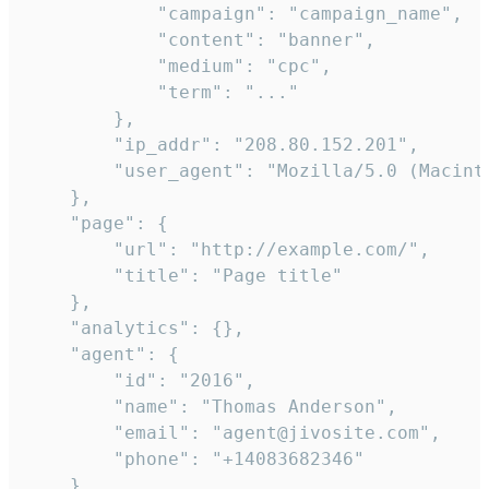
            "campaign": "campaign_name",

            "content": "banner",

            "medium": "cpc",

            "term": "..."

        },

        "ip_addr": "208.80.152.201",

        "user_agent": "Mozilla/5.0 (Macint
    },

    "page": {

        "url": "http://example.com/",

        "title": "Page title"

    },

    "analytics": {},

    "agent": {

        "id": "2016",

        "name": "Thomas Anderson",

        "email": "agent@jivosite.com",

        "phone": "+14083682346"

    },
