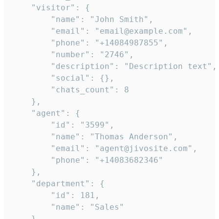
    "visitor": {

        "name": "John Smith",

        "email": "email@example.com",

        "phone": "+14084987855",

        "number": "2746",

        "description": "Description text",

        "social": {},

        "chats_count": 8

    },

    "agent": {

        "id": "3599",

        "name": "Thomas Anderson",

        "email": "agent@jivosite.com",

        "phone": "+14083682346"

    },

    "department": {

        "id": 181,

        "name": "Sales"

    },
