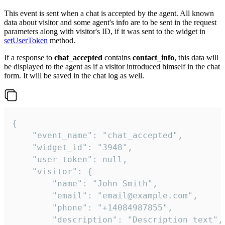
This event is sent when a chat is accepted by the agent. All known
data about visitor and some agent's info are to be sent in the request
parameters along with visitor's ID, if it was sent to the widget in
setUserToken
method.
If a response to
chat_accepted
contains
contact_info
, this data will
be displayed to the agent as if a visitor introduced himself in the chat
form. It will be saved in the chat log as well.
{

    "event_name": "chat_accepted",

    "widget_id": "3948",

    "user_token": null,

    "visitor": {

        "name": "John Smith",

        "email": "email@example.com",

        "phone": "+14084987855",

        "description": "Description text",
