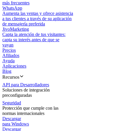
más frecuentes
WhatsApp
Aumenta las ventas y ofrece asistencia
a tus clientes a través de su aplicación
de mensajería preferida
JivoMarketing
Capta la atención de tus visitantes:
capta su interés antes de que se
vayan
Precios
Afiliados
Ayuda
Aplicaciones
Blog
Recursos
API para Desarrolladores
Soluciones de integración
preconfiguradas
Seguridad
Protección que cumple con las
normas internacionales
Descargar
para Windows
Descargar