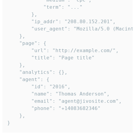
            "term": "..."

        },

        "ip_addr": "208.80.152.201",

        "user_agent": "Mozilla/5.0 (Macint
    },

    "page": {

        "url": "http://example.com/",

        "title": "Page title"

    },

    "analytics": {},

    "agent": {

        "id": "2016",

        "name": "Thomas Anderson",

        "email": "agent@jivosite.com",

        "phone": "+14083682346"

    },

}