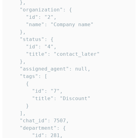
    },

    "organization": {

      "id": "2",

      "name": "Company name"

    },

    "status": {

      "id": "4",

      "title": "contact_later"

    },

    "assigned_agent": null,

    "tags": [

      {

        "id": "7",

        "title": "Discount"

      }

    ],

    "chat_id": 7507,

    "department": {

        "id": 281,
