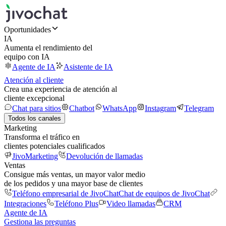
Oportunidades
IA
Aumenta el rendimiento del
equipo con IA
Agente de IA
Asistente de IA
Atención al cliente
Crea una experiencia de atención al
cliente excepcional
Chat para sitios
Chatbot
WhatsApp
Instagram
Telegram
Todos los canales
Marketing
Transforma el tráfico en
clientes potenciales cualificados
JivoMarketing
Devolución de llamadas
Ventas
Consigue más ventas, un mayor valor medio
de los pedidos y una mayor base de clientes
Teléfono empresarial de JivoChat
Chat de equipos de JivoChat
Integraciones
Teléfono Plus
Video llamadas
CRM
Agente de IA
Gestiona las preguntas