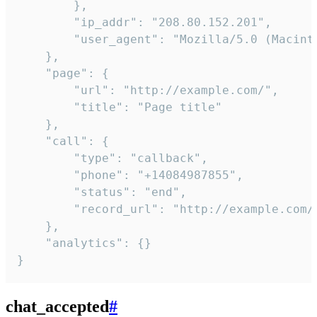
        },

        "ip_addr": "208.80.152.201",

        "user_agent": "Mozilla/5.0 (Macint
    },

    "page": {

        "url": "http://example.com/",

        "title": "Page title"

    },

    "call": {

        "type": "callback",

        "phone": "+14084987855",

        "status": "end",

        "record_url": "http://example.com/r
    },

    "analytics": {}

}
chat_accepted
#