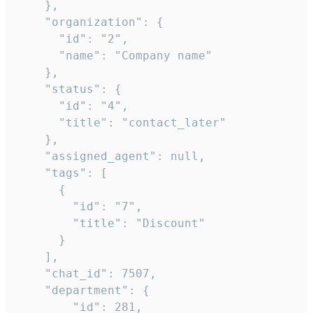
    },

    "organization": {

      "id": "2",

      "name": "Company name"

    },

    "status": {

      "id": "4",

      "title": "contact_later"

    },

    "assigned_agent": null,

    "tags": [

      {

        "id": "7",

        "title": "Discount"

      }

    ],

    "chat_id": 7507,

    "department": {

        "id": 281,
