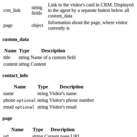
Link to the visitor's card in CRM. Displayed
string
crm_link
to the agent by a separate button below all
fields
custom_data
Information about the page, where visitor
page
object
currently is
custom_data
Name
Type
Description
title
string
Name of a custom field
content
string
Content
contact_info
Name
Type
Description
name
string
Visitor's name
phone
string
Visitor's phone number
optional
email
string
Visitor's email
optional
page
Name
Type
Description
url
string
Current page URL