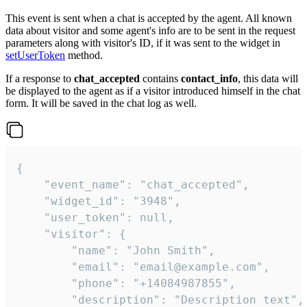
This event is sent when a chat is accepted by the agent. All known
data about visitor and some agent's info are to be sent in the request
parameters along with visitor's ID, if it was sent to the widget in
setUserToken
method.
If a response to
chat_accepted
contains
contact_info
, this data will
be displayed to the agent as if a visitor introduced himself in the chat
form. It will be saved in the chat log as well.
{

    "event_name": "chat_accepted",

    "widget_id": "3948",

    "user_token": null,

    "visitor": {

        "name": "John Smith",

        "email": "email@example.com",

        "phone": "+14084987855",

        "description": "Description text",
