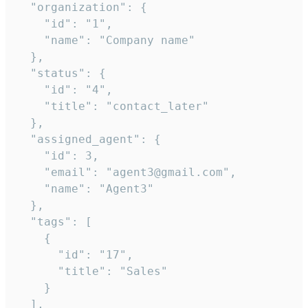
  "organization": {

    "id": "1",

    "name": "Company name"

  },

  "status": {

    "id": "4",

    "title": "contact_later"

  },

  "assigned_agent": {

    "id": 3,

    "email": "agent3@gmail.com",

    "name": "Agent3"

  },

  "tags": [

    {

      "id": "17",

      "title": "Sales"

    }

  ],
