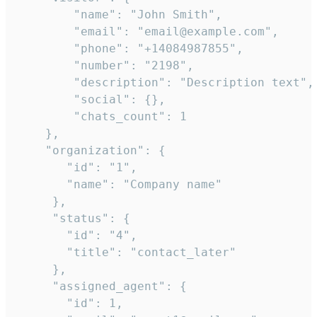
        "name": "John Smith",

        "email": "email@example.com",

        "phone": "+14084987855",

        "number": "2198",

        "description": "Description text",

        "social": {},

        "chats_count": 1

    },

    "organization": {

       "id": "1",

       "name": "Company name"

     },

     "status": {

       "id": "4",

       "title": "contact_later"

     },

     "assigned_agent": {

       "id": 1,
