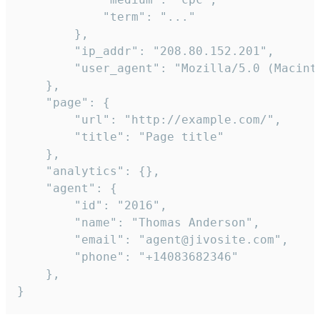
            "term": "..."

        },

        "ip_addr": "208.80.152.201",

        "user_agent": "Mozilla/5.0 (Macint
    },

    "page": {

        "url": "http://example.com/",

        "title": "Page title"

    },

    "analytics": {},

    "agent": {

        "id": "2016",

        "name": "Thomas Anderson",

        "email": "agent@jivosite.com",

        "phone": "+14083682346"

    },

}