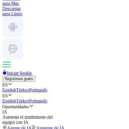
para Mac
Descargar
para Linux
Iniciar Sesión
Regístrese gratis
ES
English
Türkçe
Português
ES
English
Türkçe
Português
Oportunidades
IA
Aumenta el rendimiento del
equipo con IA
Agente de IA
Asistente de IA