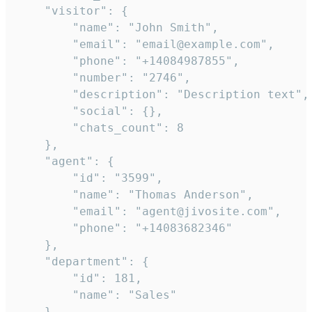
    "visitor": {

        "name": "John Smith",

        "email": "email@example.com",

        "phone": "+14084987855",

        "number": "2746",

        "description": "Description text",

        "social": {},

        "chats_count": 8

    },

    "agent": {

        "id": "3599",

        "name": "Thomas Anderson",

        "email": "agent@jivosite.com",

        "phone": "+14083682346"

    },

    "department": {

        "id": 181,

        "name": "Sales"

    },
