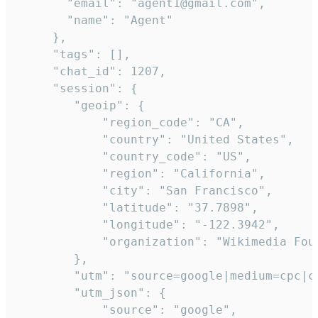
       "email": "agent1@gmail.com",

       "name": "Agent"

     },

     "tags": [],

     "chat_id": 1207,

     "session": {

        "geoip": {

            "region_code": "CA",

            "country": "United States",

            "country_code": "US",

            "region": "California",

            "city": "San Francisco",

            "latitude": "37.7898",

            "longitude": "-122.3942",

            "organization": "Wikimedia Foun
        },

        "utm": "source=google|medium=cpc|c
        "utm_json": {

            "source": "google",
