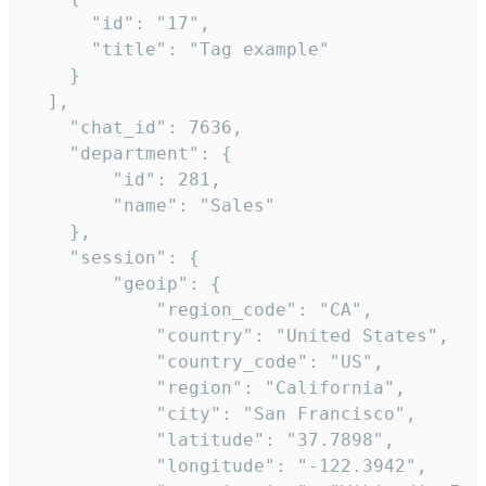
      "id": "17",

      "title": "Tag example"

    }

  ],

    "chat_id": 7636,

    "department": {

        "id": 281,

        "name": "Sales"

    },

    "session": {

        "geoip": {

            "region_code": "CA",

            "country": "United States",

            "country_code": "US",

            "region": "California",

            "city": "San Francisco",

            "latitude": "37.7898",

            "longitude": "-122.3942",
