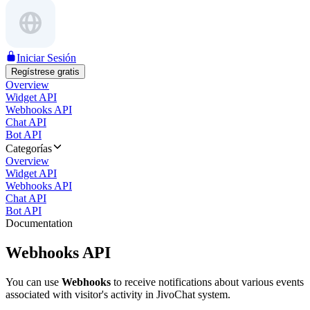
Iniciar Sesión
Regístrese gratis
Overview
Widget API
Webhooks API
Chat API
Bot API
Categorías
Overview
Widget API
Webhooks API
Chat API
Bot API
Documentation
Webhooks API
You can use
Webhooks
to receive notifications about various events
associated with visitor's activity in JivoChat system.