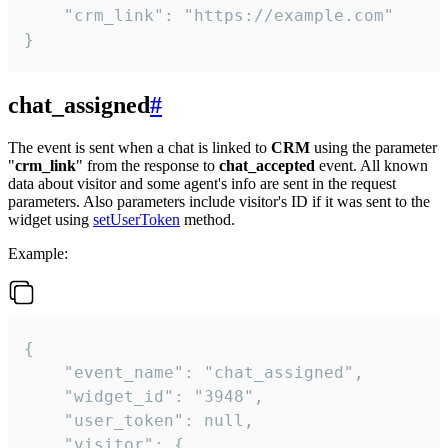
    "crm_link": "https://example.com"

}
chat_assigned
#
The event is sent when a chat is linked to
CRM
using the parameter
"
crm_link
" from the response to
chat_accepted
event. All known
data about visitor and some agent's info are sent in the request
parameters. Also parameters include visitor's ID if it was sent to the
widget using
setUserToken
method.
Example:
{

    "event_name": "chat_assigned",

    "widget_id": "3948",

    "user_token": null,

    "visitor": {
