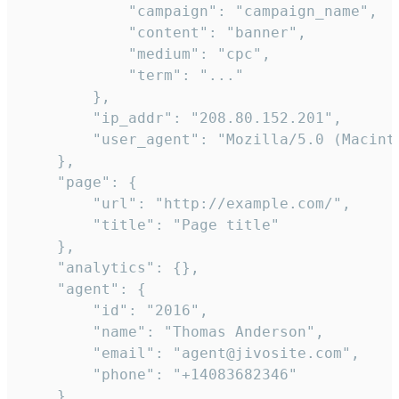
            "campaign": "campaign_name",

            "content": "banner",

            "medium": "cpc",

            "term": "..."

        },

        "ip_addr": "208.80.152.201",

        "user_agent": "Mozilla/5.0 (Macint
    },

    "page": {

        "url": "http://example.com/",

        "title": "Page title"

    },

    "analytics": {},

    "agent": {

        "id": "2016",

        "name": "Thomas Anderson",

        "email": "agent@jivosite.com",

        "phone": "+14083682346"

    },
