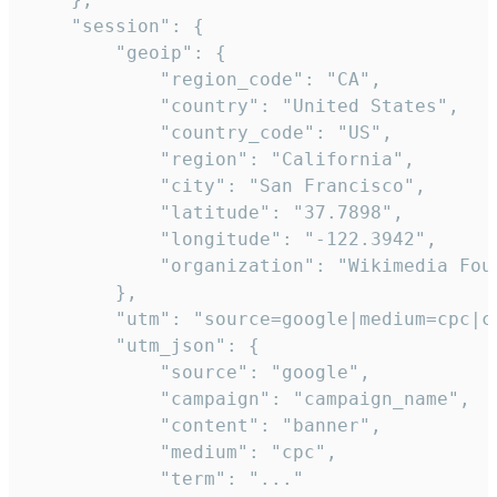
    "session": {

        "geoip": {

            "region_code": "CA",

            "country": "United States",

            "country_code": "US",

            "region": "California",

            "city": "San Francisco",

            "latitude": "37.7898",

            "longitude": "-122.3942",

            "organization": "Wikimedia Foun
        },

        "utm": "source=google|medium=cpc|c
        "utm_json": {

            "source": "google",

            "campaign": "campaign_name",

            "content": "banner",

            "medium": "cpc",

            "term": "..."
