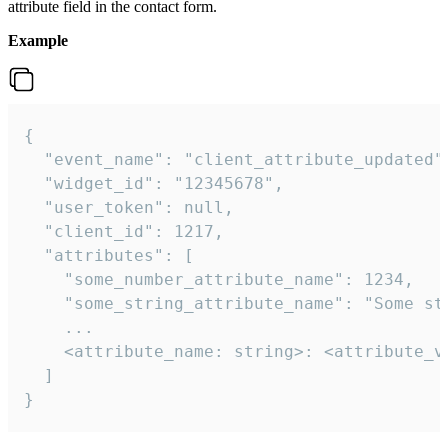
attribute field in the contact form.
Example
{

  "event_name": "client_attribute_updated",
  "widget_id": "12345678",

  "user_token": null,

  "client_id": 1217,

  "attributes": [

    "some_number_attribute_name": 1234,

    "some_string_attribute_name": "Some str
    ...

    <attribute_name: string>: <attribute_va
  ]

}