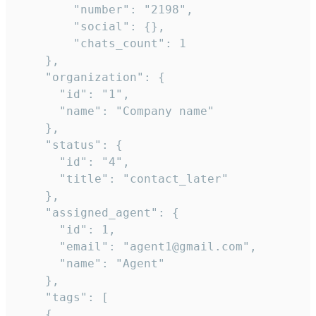
        "number": "2198",

        "social": {},

        "chats_count": 1

    },

    "organization": {

      "id": "1",

      "name": "Company name"

    },

    "status": {

      "id": "4",

      "title": "contact_later"

    },

    "assigned_agent": {

      "id": 1,

      "email": "agent1@gmail.com",

      "name": "Agent"

    },

    "tags": [

    {
