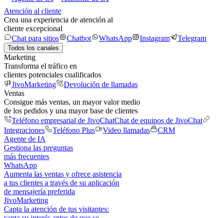
Atención al cliente
Crea una experiencia de atención al
cliente excepcional
Chat para sitios
Chatbot
WhatsApp
Instagram
Telegram
Todos los canales
Marketing
Transforma el tráfico en
clientes potenciales cualificados
JivoMarketing
Devolución de llamadas
Ventas
Consigue más ventas, un mayor valor medio
de los pedidos y una mayor base de clientes
Teléfono empresarial de JivoChat
Chat de equipos de JivoChat
Integraciones
Teléfono Plus
Video llamadas
CRM
Agente de IA
Gestiona las preguntas
más frecuentes
WhatsApp
Aumenta las ventas y ofrece asistencia
a tus clientes a través de su aplicación
de mensajería preferida
JivoMarketing
Capta la atención de tus visitantes:
capta su interés antes de que se