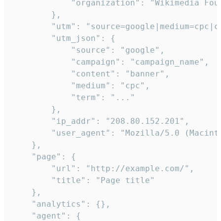
            "organization": "Wikimedia Foun
        },

        "utm": "source=google|medium=cpc|c
        "utm_json": {

            "source": "google",

            "campaign": "campaign_name",

            "content": "banner",

            "medium": "cpc",

            "term": "..."

        },

        "ip_addr": "208.80.152.201",

        "user_agent": "Mozilla/5.0 (Macint
    },

    "page": {

        "url": "http://example.com/",

        "title": "Page title"

    },

    "analytics": {},

    "agent": {
