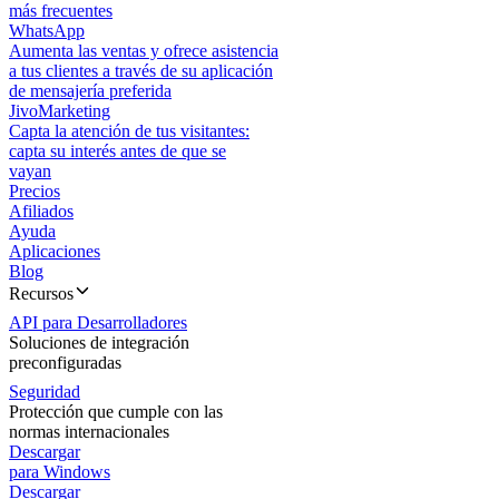
más frecuentes
WhatsApp
Aumenta las ventas y ofrece asistencia
a tus clientes a través de su aplicación
de mensajería preferida
JivoMarketing
Capta la atención de tus visitantes:
capta su interés antes de que se
vayan
Precios
Afiliados
Ayuda
Aplicaciones
Blog
Recursos
API para Desarrolladores
Soluciones de integración
preconfiguradas
Seguridad
Protección que cumple con las
normas internacionales
Descargar
para Windows
Descargar