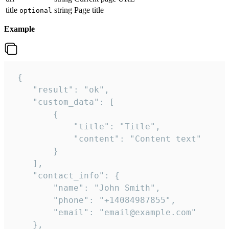
title
string
Page title
optional
Example
 {

    "result": "ok",

    "custom_data": [

        {

            "title": "Title",

            "content": "Content text"

        }

    ],

    "contact_info": {

        "name": "John Smith",

        "phone": "+14084987855",

        "email": "email@example.com"

    },
