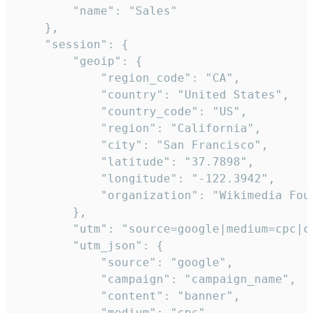
        "name": "Sales"

    },

    "session": {

        "geoip": {

            "region_code": "CA",

            "country": "United States",

            "country_code": "US",

            "region": "California",

            "city": "San Francisco",

            "latitude": "37.7898",

            "longitude": "-122.3942",

            "organization": "Wikimedia Foun
        },

        "utm": "source=google|medium=cpc|c
        "utm_json": {

            "source": "google",

            "campaign": "campaign_name",

            "content": "banner",

            "medium": "cpc",
