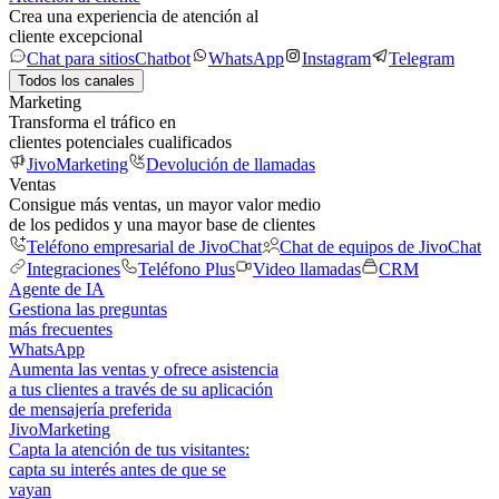
Crea una experiencia de atención al
cliente excepcional
Chat para sitios
Chatbot
WhatsApp
Instagram
Telegram
Todos los canales
Marketing
Transforma el tráfico en
clientes potenciales cualificados
JivoMarketing
Devolución de llamadas
Ventas
Consigue más ventas, un mayor valor medio
de los pedidos y una mayor base de clientes
Teléfono empresarial de JivoChat
Chat de equipos de JivoChat
Integraciones
Teléfono Plus
Video llamadas
CRM
Agente de IA
Gestiona las preguntas
más frecuentes
WhatsApp
Aumenta las ventas y ofrece asistencia
a tus clientes a través de su aplicación
de mensajería preferida
JivoMarketing
Capta la atención de tus visitantes:
capta su interés antes de que se
vayan