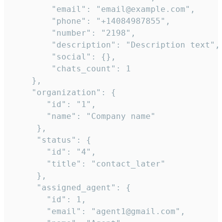
        "email": "email@example.com",

        "phone": "+14084987855",

        "number": "2198",

        "description": "Description text",

        "social": {},

        "chats_count": 1

    },

    "organization": {

       "id": "1",

       "name": "Company name"

     },

     "status": {

       "id": "4",

       "title": "contact_later"

     },

     "assigned_agent": {

       "id": 1,

       "email": "agent1@gmail.com",
