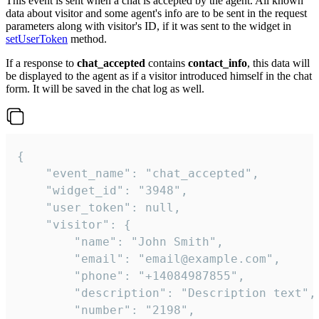
This event is sent when a chat is accepted by the agent. All known
data about visitor and some agent's info are to be sent in the request
parameters along with visitor's ID, if it was sent to the widget in
setUserToken
method.
If a response to
chat_accepted
contains
contact_info
, this data will
be displayed to the agent as if a visitor introduced himself in the chat
form. It will be saved in the chat log as well.
{

    "event_name": "chat_accepted",

    "widget_id": "3948",

    "user_token": null,

    "visitor": {

        "name": "John Smith",

        "email": "email@example.com",

        "phone": "+14084987855",

        "description": "Description text",

        "number": "2198",
