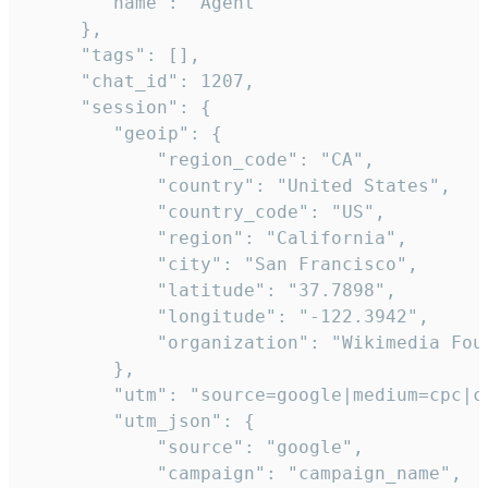
       "name": "Agent"

     },

     "tags": [],

     "chat_id": 1207,

     "session": {

        "geoip": {

            "region_code": "CA",

            "country": "United States",

            "country_code": "US",

            "region": "California",

            "city": "San Francisco",

            "latitude": "37.7898",

            "longitude": "-122.3942",

            "organization": "Wikimedia Foun
        },

        "utm": "source=google|medium=cpc|c
        "utm_json": {

            "source": "google",

            "campaign": "campaign_name",
