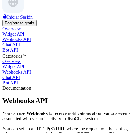
Iniciar Sesión
Regístrese gratis
Overview
Widget API
Webhooks API
Chat API
Bot API
Categorías
Overview
Widget API
Webhooks API
Chat API
Bot API
Documentation
Webhooks API
You can use
Webhooks
to receive notifications about various events
associated with visitor's activity in JivoChat system.
You can set up an HTTP(S) URL where the request will be sent to,