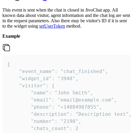
This event is sent when the chat is closed in JivoChat app. All
known data about visitor, agent information and the chat log are sent
in the request parameters. Also there may be visitor's ID if it is sent
to the widget using
setUserToken
method.
Example
{

    "event_name": "chat_finished",

    "widget_id": "3948",

    "visitor": {

        "name": "John Smith",

        "email": "email@example.com",

        "phone": "+14084987855",

        "description": "Description text",

        "number": "2198",

        "chats_count": 2
