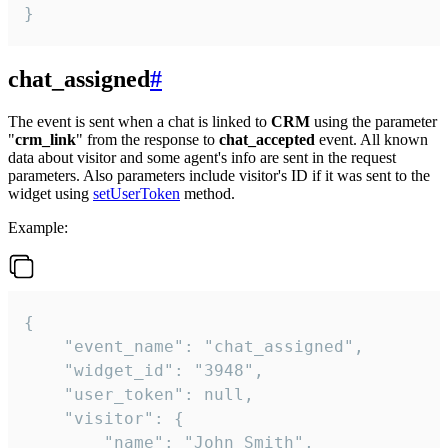
}
chat_assigned
#
The event is sent when a chat is linked to
CRM
using the parameter
"
crm_link
" from the response to
chat_accepted
event. All known
data about visitor and some agent's info are sent in the request
parameters. Also parameters include visitor's ID if it was sent to the
widget using
setUserToken
method.
Example:
{

    "event_name": "chat_assigned",

    "widget_id": "3948",

    "user_token": null,

    "visitor": {

        "name": "John Smith",
