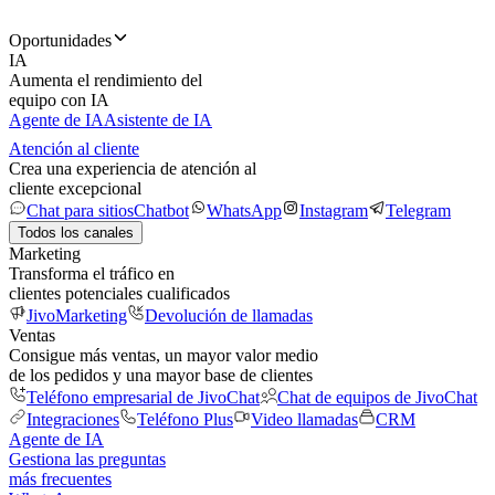
Oportunidades
IA
Aumenta el rendimiento del
equipo con IA
Agente de IA
Asistente de IA
Atención al cliente
Crea una experiencia de atención al
cliente excepcional
Chat para sitios
Chatbot
WhatsApp
Instagram
Telegram
Todos los canales
Marketing
Transforma el tráfico en
clientes potenciales cualificados
JivoMarketing
Devolución de llamadas
Ventas
Consigue más ventas, un mayor valor medio
de los pedidos y una mayor base de clientes
Teléfono empresarial de JivoChat
Chat de equipos de JivoChat
Integraciones
Teléfono Plus
Video llamadas
CRM
Agente de IA
Gestiona las preguntas
más frecuentes