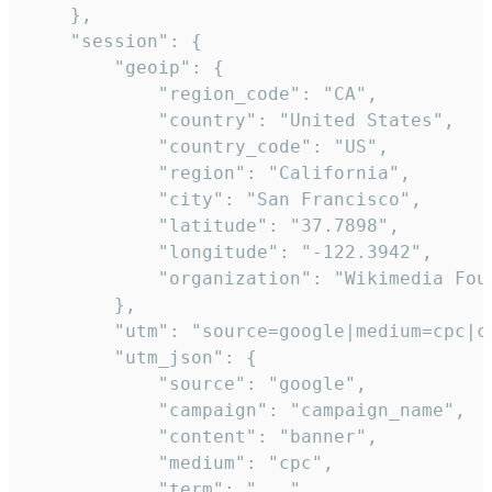
    },

    "session": {

        "geoip": {

            "region_code": "CA",

            "country": "United States",

            "country_code": "US",

            "region": "California",

            "city": "San Francisco",

            "latitude": "37.7898",

            "longitude": "-122.3942",

            "organization": "Wikimedia Foun
        },

        "utm": "source=google|medium=cpc|c
        "utm_json": {

            "source": "google",

            "campaign": "campaign_name",

            "content": "banner",

            "medium": "cpc",

            "term": "..."
