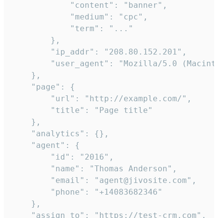
            "content": "banner",

            "medium": "cpc",

            "term": "..."

        },

        "ip_addr": "208.80.152.201",

        "user_agent": "Mozilla/5.0 (Macint
    },

    "page": {

        "url": "http://example.com/",

        "title": "Page title"

    },

    "analytics": {},

    "agent": {

        "id": "2016",

        "name": "Thomas Anderson",

        "email": "agent@jivosite.com",

        "phone": "+14083682346"

    },

    "assign_to": "https://test-crm.com",
