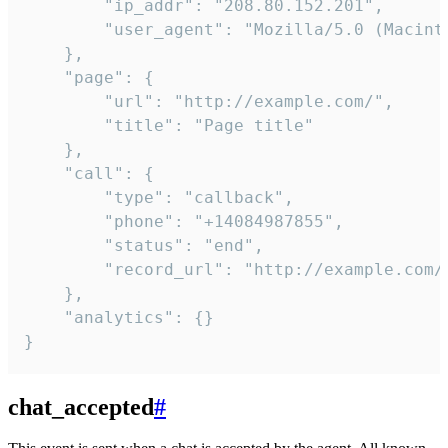
        "ip_addr": "208.80.152.201",

        "user_agent": "Mozilla/5.0 (Macint
    },

    "page": {

        "url": "http://example.com/",

        "title": "Page title"

    },

    "call": {

        "type": "callback",

        "phone": "+14084987855",

        "status": "end",

        "record_url": "http://example.com/r
    },

    "analytics": {}

}
chat_accepted
#