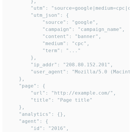
        },

        "utm": "source=google|medium=cpc|c
        "utm_json": {

            "source": "google",

            "campaign": "campaign_name",

            "content": "banner",

            "medium": "cpc",

            "term": "..."

        },

        "ip_addr": "208.80.152.201",

        "user_agent": "Mozilla/5.0 (Macint
    },

    "page": {

        "url": "http://example.com/",

        "title": "Page title"

    },

    "analytics": {},

    "agent": {

        "id": "2016",
