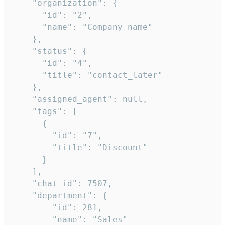
    "organization": {

      "id": "2",

      "name": "Company name"

    },

    "status": {

      "id": "4",

      "title": "contact_later"

    },

    "assigned_agent": null,

    "tags": [

      {

        "id": "7",

        "title": "Discount"

      }

    ],

    "chat_id": 7507,

    "department": {

        "id": 281,

        "name": "Sales"
