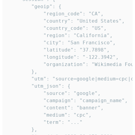
        "geoip": {

            "region_code": "CA",

            "country": "United States",

            "country_code": "US",

            "region": "California",

            "city": "San Francisco",

            "latitude": "37.7898",

            "longitude": "-122.3942",

            "organization": "Wikimedia Foun
        },

        "utm": "source=google|medium=cpc|c
        "utm_json": {

            "source": "google",

            "campaign": "campaign_name",

            "content": "banner",

            "medium": "cpc",

            "term": "..."

        },
