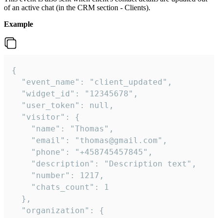
of an active chat (in the CRM section - Clients).
Example
{

  "event_name": "client_updated",

  "widget_id": "12345678",

  "user_token": null,

  "visitor": {

    "name": "Thomas",

    "email": "thomas@gmail.com",

    "phone": "+458745457845",

    "description": "Description text",

    "number": 1217,

    "chats_count": 1

  },

  "organization": {
