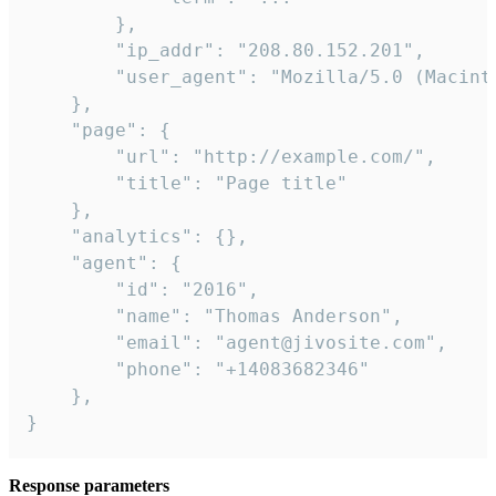
        },

        "ip_addr": "208.80.152.201",

        "user_agent": "Mozilla/5.0 (Macint
    },

    "page": {

        "url": "http://example.com/",

        "title": "Page title"

    },

    "analytics": {},

    "agent": {

        "id": "2016",

        "name": "Thomas Anderson",

        "email": "agent@jivosite.com",

        "phone": "+14083682346"

    },

}
Response parameters