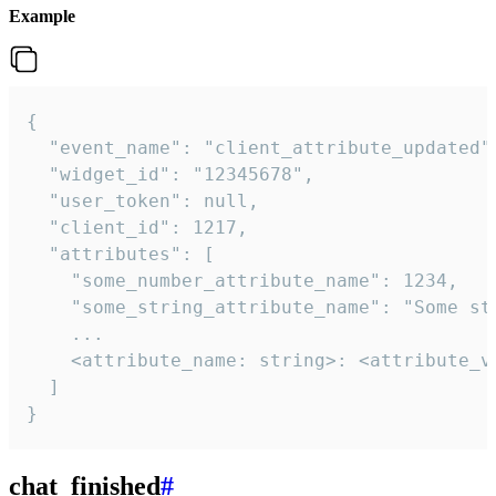
Example
{

  "event_name": "client_attribute_updated",
  "widget_id": "12345678",

  "user_token": null,

  "client_id": 1217,

  "attributes": [

    "some_number_attribute_name": 1234,

    "some_string_attribute_name": "Some str
    ...

    <attribute_name: string>: <attribute_va
  ]

}
chat_finished
#