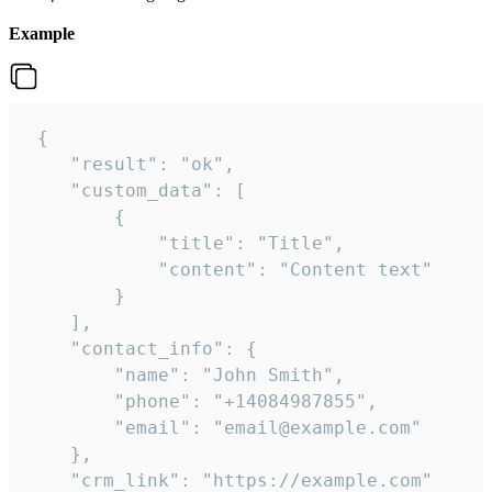
Example
 {

    "result": "ok",

    "custom_data": [

        {

            "title": "Title",

            "content": "Content text"

        }

    ],

    "contact_info": {

        "name": "John Smith",

        "phone": "+14084987855",

        "email": "email@example.com"

    },

    "crm_link": "https://example.com"
