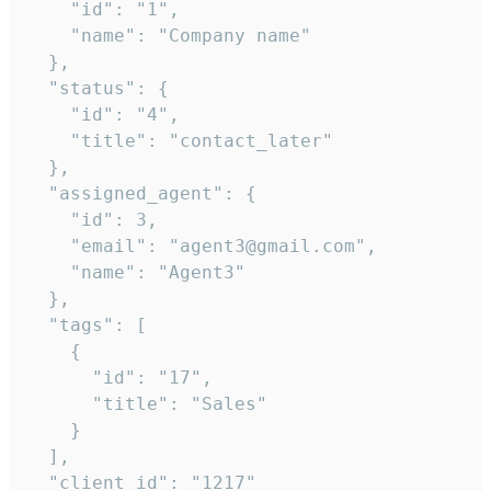
    "id": "1",

    "name": "Company name"

  },

  "status": {

    "id": "4",

    "title": "contact_later"

  },

  "assigned_agent": {

    "id": 3,

    "email": "agent3@gmail.com",

    "name": "Agent3"

  },

  "tags": [

    {

      "id": "17",

      "title": "Sales"

    }

  ],

  "client_id": "1217"
