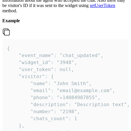
information about the agent who accepted the chat. Also there may
be visitor's ID if it was sent to the widget using
setUserToken
method.
Example
{

    "event_name": "chat_updated",

    "widget_id": "3948",

    "user_token": null,

    "visitor": {

        "name": "John Smith",

        "email": "email@example.com",

        "phone": "+14084987855",

        "description": "Description text",

        "number": "2198",

        "chats_count": 1

    },
