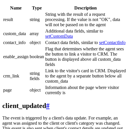
Name
Type
Description
String with the result of a request
result
string
processing. If the value is not "OK", data
will not be passed on to the agent
Additional data fields, similar to
custom_data
array
setCustomData
contact_info
object
Contact data fields, similar to
setContactInfo
Flag that determines whether the agent sees
the button to link a visitor to CRM. The
enable_assign
boolean
button is displayed above all custom_data
fields
Link to the visitor's card in CRM. Displayed
string
crm_link
to the agent by a separate button below all
fields
custom_data
Information about the page where visitor
page
object
currently is
client_updated
#
The event is triggered by a client's data update. For example, an
agent was assigned to the client or client's category was changed.
This event is also sent when client's contact details are updated out