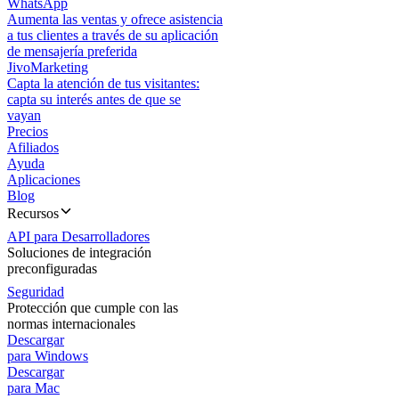
WhatsApp
Aumenta las ventas y ofrece asistencia
a tus clientes a través de su aplicación
de mensajería preferida
JivoMarketing
Capta la atención de tus visitantes:
capta su interés antes de que se
vayan
Precios
Afiliados
Ayuda
Aplicaciones
Blog
Recursos
API para Desarrolladores
Soluciones de integración
preconfiguradas
Seguridad
Protección que cumple con las
normas internacionales
Descargar
para Windows
Descargar
para Mac