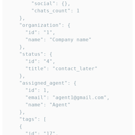
        "social": {},

        "chats_count": 1

    },

    "organization": {

      "id": "1",

      "name": "Company name"

    },

    "status": {

      "id": "4",

      "title": "contact_later"

    },

    "assigned_agent": {

      "id": 1,

      "email": "agent1@gmail.com",

      "name": "Agent"

    },

    "tags": [

    {

      "id": "17",
