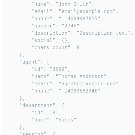
        "name": "John Smith",

        "email": "email@example.com",

        "phone": "+14084987855",

        "number": "2746",

        "description": "Description text",

        "social": {},

        "chats_count": 8

    },

    "agent": {

        "id": "3599",

        "name": "Thomas Anderson",

        "email": "agent@jivosite.com",

        "phone": "+14083682346"

    },

    "department": {

        "id": 181,

        "name": "Sales"

    },

    "session": {
