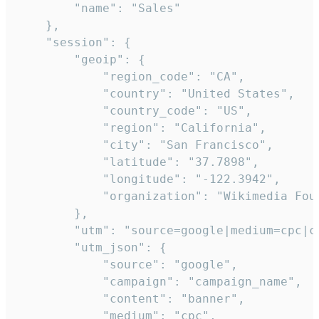
        "name": "Sales"

    },

    "session": {

        "geoip": {

            "region_code": "CA",

            "country": "United States",

            "country_code": "US",

            "region": "California",

            "city": "San Francisco",

            "latitude": "37.7898",

            "longitude": "-122.3942",

            "organization": "Wikimedia Foun
        },

        "utm": "source=google|medium=cpc|c
        "utm_json": {

            "source": "google",

            "campaign": "campaign_name",

            "content": "banner",

            "medium": "cpc",
