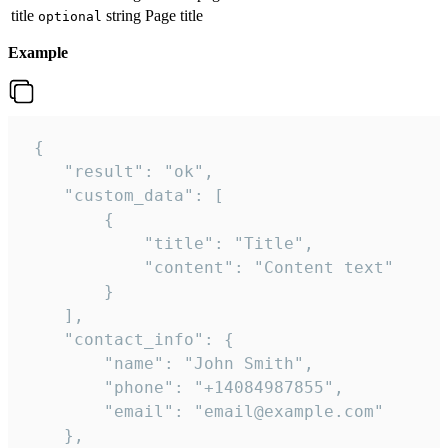
title
string
Page title
optional
Example
 {

    "result": "ok",

    "custom_data": [

        {

            "title": "Title",

            "content": "Content text"

        }

    ],

    "contact_info": {

        "name": "John Smith",

        "phone": "+14084987855",

        "email": "email@example.com"

    },
