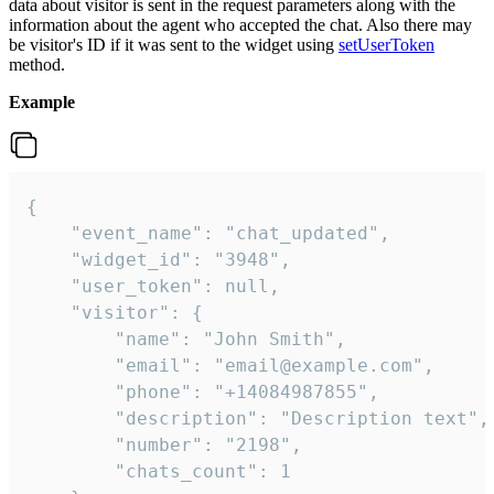
data about visitor is sent in the request parameters along with the
information about the agent who accepted the chat. Also there may
be visitor's ID if it was sent to the widget using
setUserToken
method.
Example
{

    "event_name": "chat_updated",

    "widget_id": "3948",

    "user_token": null,

    "visitor": {

        "name": "John Smith",

        "email": "email@example.com",

        "phone": "+14084987855",

        "description": "Description text",

        "number": "2198",

        "chats_count": 1
