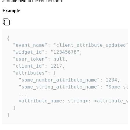
attribute field in the contact form.
Example
{

  "event_name": "client_attribute_updated",
  "widget_id": "12345678",

  "user_token": null,

  "client_id": 1217,

  "attributes": [

    "some_number_attribute_name": 1234,

    "some_string_attribute_name": "Some str
    ...

    <attribute_name: string>: <attribute_va
  ]

}