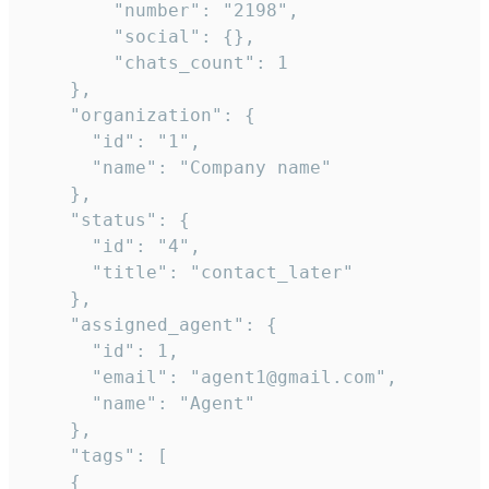
        "number": "2198",

        "social": {},

        "chats_count": 1

    },

    "organization": {

      "id": "1",

      "name": "Company name"

    },

    "status": {

      "id": "4",

      "title": "contact_later"

    },

    "assigned_agent": {

      "id": 1,

      "email": "agent1@gmail.com",

      "name": "Agent"

    },

    "tags": [

    {
