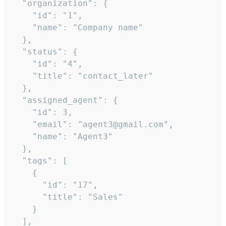
  "organization": {

    "id": "1",

    "name": "Company name"

  },

  "status": {

    "id": "4",

    "title": "contact_later"

  },

  "assigned_agent": {

    "id": 3,

    "email": "agent3@gmail.com",

    "name": "Agent3"

  },

  "tags": [

    {

      "id": "17",

      "title": "Sales"

    }

  ],
