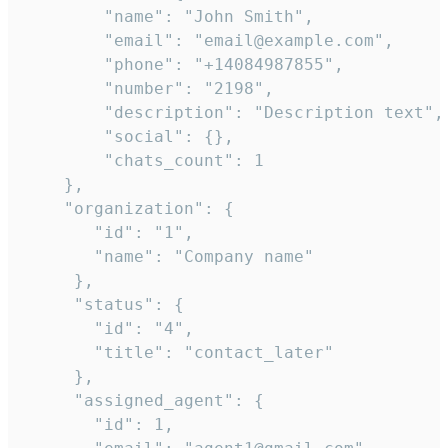
        "name": "John Smith",

        "email": "email@example.com",

        "phone": "+14084987855",

        "number": "2198",

        "description": "Description text",

        "social": {},

        "chats_count": 1

    },

    "organization": {

       "id": "1",

       "name": "Company name"

     },

     "status": {

       "id": "4",

       "title": "contact_later"

     },

     "assigned_agent": {

       "id": 1,
