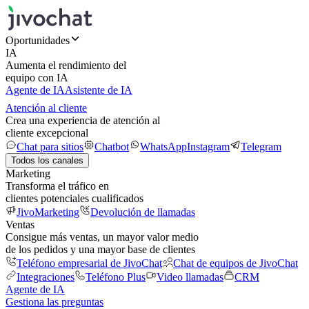
Oportunidades
IA
Aumenta el rendimiento del
equipo con IA
Agente de IA
Asistente de IA
Atención al cliente
Crea una experiencia de atención al
cliente excepcional
Chat para sitios
Chatbot
WhatsApp
Instagram
Telegram
Todos los canales
Marketing
Transforma el tráfico en
clientes potenciales cualificados
JivoMarketing
Devolución de llamadas
Ventas
Consigue más ventas, un mayor valor medio
de los pedidos y una mayor base de clientes
Teléfono empresarial de JivoChat
Chat de equipos de JivoChat
Integraciones
Teléfono Plus
Video llamadas
CRM
Agente de IA
Gestiona las preguntas