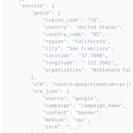
    "session": {

        "geoip": {

            "region_code": "CA",

            "country": "United States",

            "country_code": "US",

            "region": "California",

            "city": "San Francisco",

            "latitude": "37.7898",

            "longitude": "-122.3942",

            "organization": "Wikimedia Foun
        },

        "utm": "source=google|medium=cpc|c
        "utm_json": {

            "source": "google",

            "campaign": "campaign_name",

            "content": "banner",

            "medium": "cpc",

            "term": "..."
