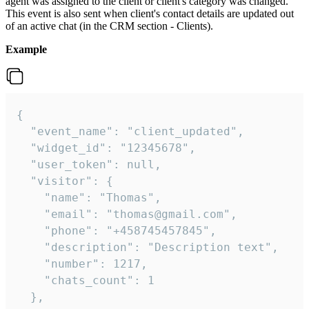
agent was assigned to the client or client's category was changed.
This event is also sent when client's contact details are updated out
of an active chat (in the CRM section - Clients).
Example
{

  "event_name": "client_updated",

  "widget_id": "12345678",

  "user_token": null,

  "visitor": {

    "name": "Thomas",

    "email": "thomas@gmail.com",

    "phone": "+458745457845",

    "description": "Description text",

    "number": 1217,

    "chats_count": 1

  },
