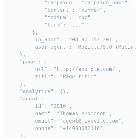
            "campaign": "campaign_name",

            "content": "banner",

            "medium": "cpc",

            "term": "..."

        },

        "ip_addr": "208.80.152.201",

        "user_agent": "Mozilla/5.0 (Macint
    },

    "page": {

        "url": "http://example.com/",

        "title": "Page title"

    },

    "analytics": {},

    "agent": {

        "id": "2016",

        "name": "Thomas Anderson",

        "email": "agent@jivosite.com",

        "phone": "+14083682346"

    },
