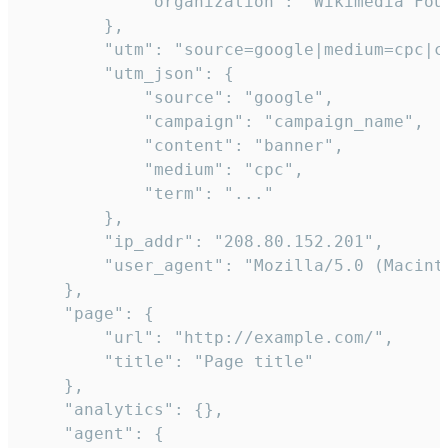
            "organization": "Wikimedia Foun
        },

        "utm": "source=google|medium=cpc|c
        "utm_json": {

            "source": "google",

            "campaign": "campaign_name",

            "content": "banner",

            "medium": "cpc",

            "term": "..."

        },

        "ip_addr": "208.80.152.201",

        "user_agent": "Mozilla/5.0 (Macint
    },

    "page": {

        "url": "http://example.com/",

        "title": "Page title"

    },

    "analytics": {},

    "agent": {
