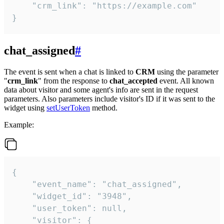
    "crm_link": "https://example.com"

}
chat_assigned
#
The event is sent when a chat is linked to
CRM
using the parameter
"
crm_link
" from the response to
chat_accepted
event. All known
data about visitor and some agent's info are sent in the request
parameters. Also parameters include visitor's ID if it was sent to the
widget using
setUserToken
method.
Example:
{

    "event_name": "chat_assigned",

    "widget_id": "3948",

    "user_token": null,

    "visitor": {
