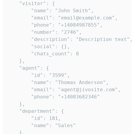
    "visitor": {

        "name": "John Smith",

        "email": "email@example.com",

        "phone": "+14084987855",

        "number": "2746",

        "description": "Description text",

        "social": {},

        "chats_count": 8

    },

    "agent": {

        "id": "3599",

        "name": "Thomas Anderson",

        "email": "agent@jivosite.com",

        "phone": "+14083682346"

    },

    "department": {

        "id": 181,

        "name": "Sales"

    },
