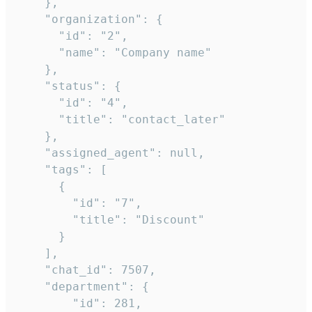
    },

    "organization": {

      "id": "2",

      "name": "Company name"

    },

    "status": {

      "id": "4",

      "title": "contact_later"

    },

    "assigned_agent": null,

    "tags": [

      {

        "id": "7",

        "title": "Discount"

      }

    ],

    "chat_id": 7507,

    "department": {

        "id": 281,
