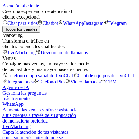
Atención al cliente
Crea una experiencia de atención al
cliente excepcional
Chat para sitios
Chatbot
WhatsApp
Instagram
Telegram
Todos los canales
Marketing
Transforma el tráfico en
clientes potenciales cualificados
JivoMarketing
Devolución de llamadas
Ventas
Consigue más ventas, un mayor valor medio
de los pedidos y una mayor base de clientes
Teléfono empresarial de JivoChat
Chat de equipos de JivoChat
Integraciones
Teléfono Plus
Video llamadas
CRM
Agente de IA
Gestiona las preguntas
más frecuentes
WhatsApp
Aumenta las ventas y ofrece asistencia
a tus clientes a través de su aplicación
de mensajería preferida
JivoMarketing
Capta la atención de tus visitantes:
capta su interés antes de que se