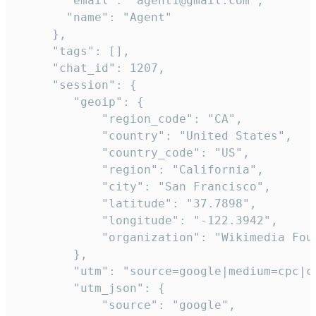
       "email": "agent1@gmail.com",

       "name": "Agent"

     },

     "tags": [],

     "chat_id": 1207,

     "session": {

        "geoip": {

            "region_code": "CA",

            "country": "United States",

            "country_code": "US",

            "region": "California",

            "city": "San Francisco",

            "latitude": "37.7898",

            "longitude": "-122.3942",

            "organization": "Wikimedia Foun
        },

        "utm": "source=google|medium=cpc|c
        "utm_json": {

            "source": "google",
