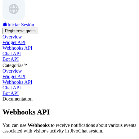
Iniciar Sesión
Regístrese gratis
Overview
Widget API
Webhooks API
Chat API
Bot API
Categorías
Overview
Widget API
Webhooks API
Chat API
Bot API
Documentation
Webhooks API
You can use
Webhooks
to receive notifications about various events
associated with visitor's activity in JivoChat system.