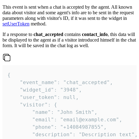
This event is sent when a chat is accepted by the agent. All known
data about visitor and some agent's info are to be sent in the request
parameters along with visitor's ID, if it was sent to the widget in
setUserToken
method.
If a response to
chat_accepted
contains
contact_info
, this data will
be displayed to the agent as if a visitor introduced himself in the chat
form. It will be saved in the chat log as well.
{

    "event_name": "chat_accepted",

    "widget_id": "3948",

    "user_token": null,

    "visitor": {

        "name": "John Smith",

        "email": "email@example.com",

        "phone": "+14084987855",

        "description": "Description text",
