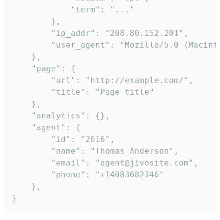
            "term": "..."

        },

        "ip_addr": "208.80.152.201",

        "user_agent": "Mozilla/5.0 (Macint
    },

    "page": {

        "url": "http://example.com/",

        "title": "Page title"

    },

    "analytics": {},

    "agent": {

        "id": "2016",

        "name": "Thomas Anderson",

        "email": "agent@jivosite.com",

        "phone": "+14083682346"

    },

}