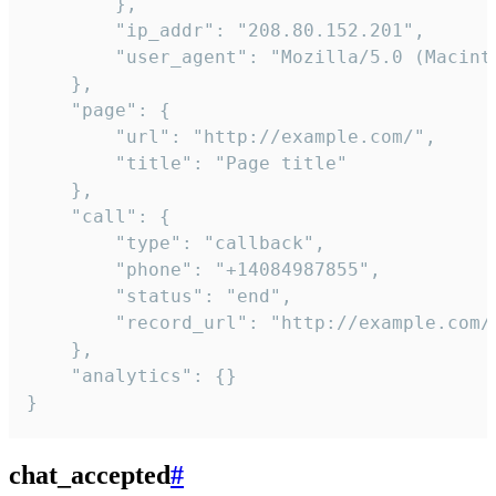
        },

        "ip_addr": "208.80.152.201",

        "user_agent": "Mozilla/5.0 (Macint
    },

    "page": {

        "url": "http://example.com/",

        "title": "Page title"

    },

    "call": {

        "type": "callback",

        "phone": "+14084987855",

        "status": "end",

        "record_url": "http://example.com/r
    },

    "analytics": {}

}
chat_accepted
#